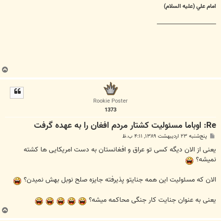
امام علي (عليه السلام)
________________________
ب
ا
ل
ا
Rookie Poster
1373
Re: اوباما مسئولیت کشتار مردم افغان را به عهده گرفت
پ
پنج‌شنبه ۲۳ اردیبهشت ۱۳۸۹, ۴:۱۱ ب.ظ
س
ت
یعنی از الان دیگه کسی تو عراق و افغانستان به دست امریکایی ها کشته
نمیشه؟
الان که مسئولیت این همه جنایتو پذیرفته جایزه صلح نوبل بهش نمیدن؟
یعنی به عنوان جنایت کار جنگی محاکمه میشه؟
ب
ا