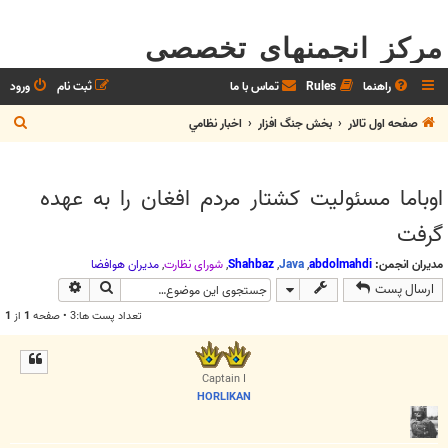
مرکز انجمنهای تخصصی
راهنما
Rules
تماس با ما
ثبت نام
ورود
ج
صفحه اول تالار
بخش جنگ افزار
اخبار نظامي
س
ت
اوباما مسئولیت کشتار مردم افغان را به عهده
ج
گرفت
و
مدیران انجمن:
abdolmahdi
,
Java
,
Shahbaz
,
شوراي نظارت
,
مديران هوافضا
جستجو
جستجوی پیش
ارسال پست
تعداد پست ها:3 • صفحه
1
از
1
Captain I
HORLIKAN