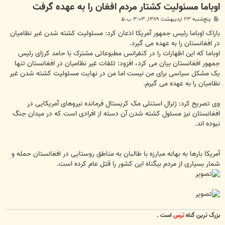
اوباما مسئولیت کشتار مردم افغان را به عهده گرفت
پ
پنج‌شنبه ۲۳ اردیبهشت ۱۳۸۹, ۳:۰۳ ب.ظ
س
ت
باراک اوباما رئیس جمهور آمریکا اذعان كرد: مسئولیت کشته شدن غیر نظامیان
در افغانستان را به عهده می گیرد.
اوباما که این اظهارات را در کنفرانس مطبوعاتی مشترک با حامد کرزای رئیس
جمهور افغانستان بیان می کرد، افزود: تلفات غیر نظامیان در افغانستان تنها
یک مشکل سیاسی برای من نیست اما من در نهایت مسئولیت کشته شدن غیر
نظامیان را به عهده می گیرم.
وی تصریح کرد: ژنرال استنلی مک کریستال فرمانده نیروهای آمریکایی در
افغانستان نیز مسئول کشته شدن آن دسته از افرادی است که در میدان جنگ
نبوده اند.
آمریكا بارها به بهانه مبارزه با طالبان به مناطق روستایی در افغانستان حمله و
شمار بسیاری از مردم بیگناه این كشور را قتل عام كرده است.
بزرگ ترين گناه
ترس
است .