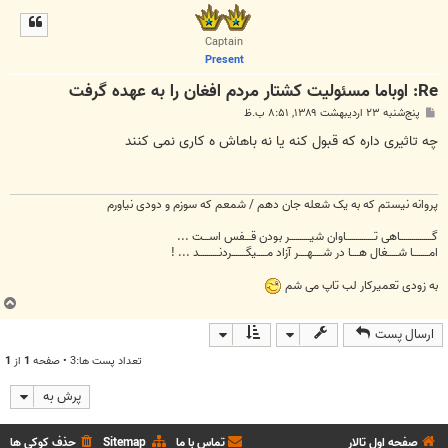
ل
ا
Captain
Present
Re: اوباما مسئولیت کشتار مردم افغان را به عهده گرفت
پ
پنج‌شنبه ۲۳ اردیبهشت ۱۳۸۹, ۸:۵۱ ب.ظ
س
ت
چه تاثیری داره که قبول کنه یا نه باهاش ه کاری نمی کنند
پروانه نیستم که به یک شعله جان دهم / شمعم که سوزم و دودی نیاورم
گــــــــــــــــاهی تــــــــــــــاوان شیــــــــــر بودن قـــفس اســـت ...
امــــــــا شـــــغال هــــا در شـــــهــــر آزاد مـــــیگـــــــردنــــــــــد ... !
به زودی تعمیرکار لب تاپ می شم
ب
ا
ارسال پست
ل
ا
تعداد پست ها:3 • صفحه
1
از
1
پرش به
صفحه اول تالار
تماس با ما
Sitemap
حذف کوکی ها