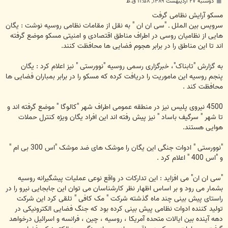
پ
دوشنبه ۲۷ اردیبهشت ۱۳۸۹, ۱۱:۵۸ ق.ظ
س
ت
مسکو آرایش نظامی گرفت
سرویس بین الملل ـ "سی ان ان " به نقل از مقامات نظامی روسیه نوشت : یگان
هایی از نظامیان روسی در اطراف مناطق اقتصادی و امنیتی مسکو موضع گرفته
اند تا این مناطق را در برابر هجوم فضایی ها محافظت کنند.
به گزارش "تابناک"، خبرگزاری رسمی روسیه "نوورستی " نیز اعلام کرد : یگان
پنجم روسیه این ماموریت را دریافت کرده که مسکو را در برابر بمباران فضایی ها
محافظت کند .
4500 نیروی پلیس نیز در منطقه عمومی اطراف شهر "کالوگا " موضع گرفته اند و
تا شهر " سرگیف باساد " نیز پیش رفته اند این افراد یگان ویژه کنترل حملات
هوایی هستند.
"نوورستی " ادوات جنگی این یگان را موشک های ضد موشک "اس 300 بی ام "
و "اس 400 " اعلام کرد .
"سی ان ان" می افزاید : این تدارکات در واقع نوعی عملیات پیشگیرانه روسیه
بشمار می رود و بر اساس اظهار نظر کارشناسان می توان این جابجایی نیرو را در
راستای پیش بینی چند ماه گذشته شرکت " مک کافی " تلقی کرد این شرکت
تولید کننده ادوات نظامی پیش بینی کرده بود که جنگ فضایی الکترونیکی در
دهه آینده بین ایالات متحده آمریکا ، روسیه ، چین ، فرانسه و اسرائیل درخواهد