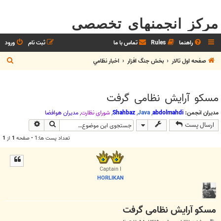
مرکز انجمنهای تخصصی
راهنما
Rules
تماس با ما
ثبت نام
ورود
ج
صفحه اول تالار
بخش جنگ افزار
اخبار نظامي
س
ت
مسکو آرایش نظامی گرفت
ج
و
مدیران انجمن:
abdolmahdi
,
Java
,
Shahbaz
,
شوراي نظارت
,
مديران هوافضا
جستجو
جستجوی پیش
ارسال پست
تعداد پست ها:1 • صفحه
1
از
1
Captain I
HORLIKAN
مسکو آرایش نظامی گرفت