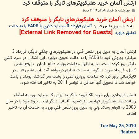
ارتش آلمان خريد هليكوپترهاي تايگر را متوقف كرد
پ
چهارشنبه ۵ خرداد ۱۳۸۹, ۳:۲۴ ب.ظ
س
ارتش آلمان خريد هليكوپترهاي تايگر را متوقف كرد
ت
به دليل بروز نقص فني:
آلمان قرارداد 3 ميليارد دلاري با EADS را به حالت
[External Link Removed for Guests]
تعليق درآورد
ارتش آلمان به دليل بروز نقص فني در هليكوپترهاي جنگي تايگر، قرارداد 3
ميليارد يوروئي خود با EADS را به حالت تعويق درآورد. اين اشكال در سيم كشي
تايگر بروز كرده است. بنا به اظهار مقامات وزارت دفاع آلمان، تا رفع نقص
كامل، قرارداد خريد تايگرها به حالت تعليق درخواهد آمد. اين نقص فني در
تايگرهائي بروز كرد كه ساعات پروازي كمي را پشت سر گذاشته بودند و باعث
خواهد شد تا تحويل آنها حداقل تا نوامبر 2011 به تاخير انداخته شود.
آلمان قراردادي براي خريد 80 فروند تايگر به ارزش 3 ميليارد يورو به امضاء
رسانده بود. هليكوپتر تهاجمي فرانسوي- آلماني تايگر اولين پرواز خود را در سال
2003 به انجام رساند ولي به دليل بروز نقص فني ورود به خدمت آن به تاخير
افتاد.
Tue May 25, 2010
Reuters