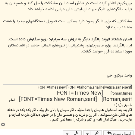
یوروکوپتر اعلام کرده است در تلاش است این مشکلات را حل کند و همچنان به
تولید بالگردهای تایگر جهت ازمایش های هوایی ادامه خواهد داد.
مشکلاتی که برای تایگر وجود دارد ممکن است تحویل دستگاههای جدید را هفت
ماه عقب بیندازد.
المان هشتاد فروند بالگرد تایگر به ارزش سه میلیارد یورو سفارش داده است
.
این بالگردها برای ماموریتهای پشتیبانی از نیروهای المانی حاضر در افغانستان
مورد استفاده قرار خواهد گرفت.
واحد مرکزی خبر
[FONT=tahoma,arial,helvetica,sans-serif][FONT=times new
[FONT=Times New
roman,times]
Roman,serif] [FONT=Times New Roman,serif]
امام
خمینی (ره ) :
اگر بند بند استخوان هایمان را جدا سازند ، اگر سرمان را بالای دار برند ، اگر زنده زنده در شعله
های آتش مان بسوزانند ، اگر زن و فرزندان و هستی مان را در جلوی دیدگان مان به اسارت و
غارت برند ، هرگز امان نامه ی کفر و شرک را امضا نمی کنیم .
ب
ا
ارسال پست