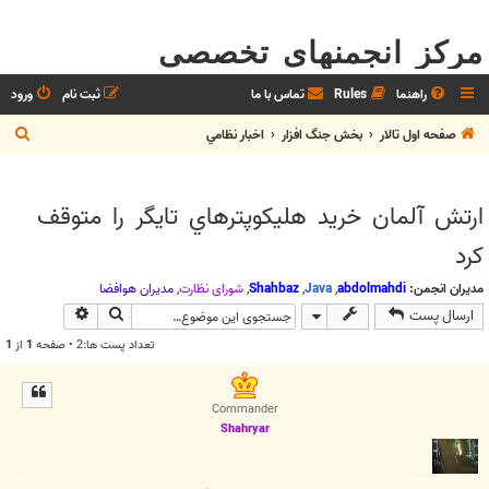
مرکز انجمنهای تخصصی
راهنما
Rules
تماس با ما
ثبت نام
ورود
ج
صفحه اول تالار
بخش جنگ افزار
اخبار نظامي
س
ت
ارتش آلمان خريد هليكوپترهاي تايگر را متوقف
ج
كرد
و
مدیران انجمن:
abdolmahdi
,
Java
,
Shahbaz
,
شوراي نظارت
,
مديران هوافضا
جستجو
جستجوی پیش
ارسال پست
تعداد پست ها:2 • صفحه
1
از
1
Commander
Shahryar