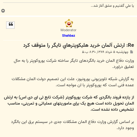
يا علي گفتيم و عشق آغاز شد..
ب
ا
ل
ا
Moderator
Shahbaz
Re: ارتش آلمان خريد هليكوپترهاي تايگر را متوقف كرد
پ
چهارشنبه ۵ خرداد ۱۳۸۹, ۸:۳۰ ب.ظ
س
ت
وزارت دفاع المان خرید بالگردهای تایگر ساخته شرکت یوروکوپتر را به حال
تعلیق دراورد.
به گزارش شبکه تلویزیونی یورونیوز، علت این تصمیم دولت المان مشکلات
عمده فنی است که یوروکوپتر با ان مواجه است.
از یازده فروند بالگردی که شرکت یوروکوپتر (شرکت تابع ئی ای دی اس) به ارتش
المان تحویل داده است هیچ یک برای ماموریتهای عملیاتی و تمرینی، مناسب
تشخیص داده نشده است.
بر اساس گزارش وزارت دفاع المان مشکلات جدی در سیستم برق این بالگرد
وجود دارد.