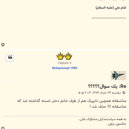
امام علي (عليه السلام)
________________________
ب
ا
ل
ا
Captain II
Mohammad 1985
Re: يك سوال؟؟؟؟؟
پ
دوشنبه ۲۴ خرداد ۱۳۸۹, ۲:۰۳ ق.ظ
س
ت
متاسفانه همچین تایپیک هم از طرف خانم دختر خسته گذاشته شد که
متاسفانه !!! حذف شد !
به همه سياستمداران مشکوک باش.
جکسون براون
ب