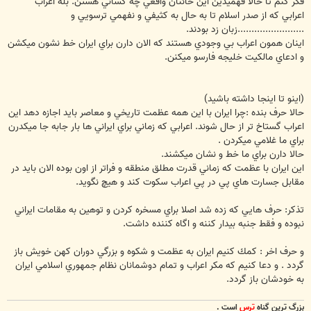
فكر كنم تا حالا فهميدين اين خائنان واقعي چه كساني هستن. بله اعراب
اعرابي كه از صدر اسلام تا به حال به كثيفي و نفهمي ترسويي و
........................زبان زد بودند.
اينان همون اعراب بي وجودي هستند كه الان دارن براي ايران خط نشون ميكشن
و ادعاي مالكيت خليجه فارسو ميكنن.
(اينو تا اينجا داشته باشيد)
حالا حرف بنده :چرا ايران با اين همه عظمت تاريخي و معاصر بايد اجازه دهد اين
اعراب گستاخ تر از حال شوند. اعرابي كه زماني براي ايراني ها بار جابه جا ميكدرن
براي ما غلامي ميكردن .
حالا دارن براي ما خط و نشان ميكشند.
اين ايران با عظمت كه زماني قدرت مطلق منطقه و فراتر از اون بوده الان بايد در
مقابل جسارت هاي پي در پي اعراب سكوت كند و هيچ نگويد.
تذكر: حرف هايي كه زده شد اصلا براي مسخره كردن و توهين به مقامات ايراني
نبوده و فقط جنبه بيدار كننه و اگاه كننده داشت.
و حرف اخر : كمك كنيم ايران به عظمت و شكوه و بزرگي دوران كهن خويش باز
گردد . و دعا كنيم كه مكر اعراب و تمام دوشمانان نظام جمهوري اسلامي ايران
به خودشان باز گردد.
بزرگ ترين گناه
ترس
است .