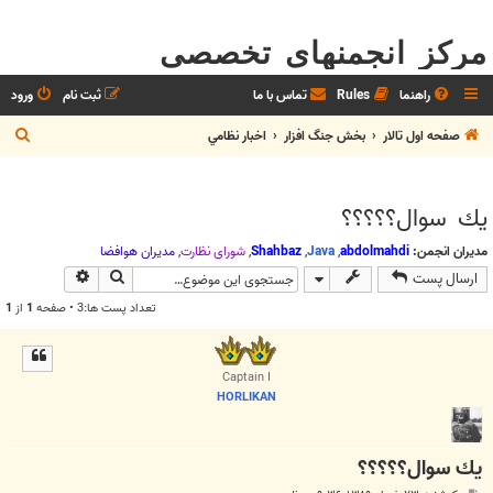
مرکز انجمنهای تخصصی
راهنما
Rules
تماس با ما
ثبت نام
ورود
ج
صفحه اول تالار
بخش جنگ افزار
اخبار نظامي
س
ت
يك سوال؟؟؟؟؟
ج
و
مدیران انجمن:
abdolmahdi
,
Java
,
Shahbaz
,
شوراي نظارت
,
مديران هوافضا
جستجو
جستجوی پیش
ارسال پست
تعداد پست ها:3 • صفحه
1
از
1
Captain I
HORLIKAN
يك سوال؟؟؟؟؟