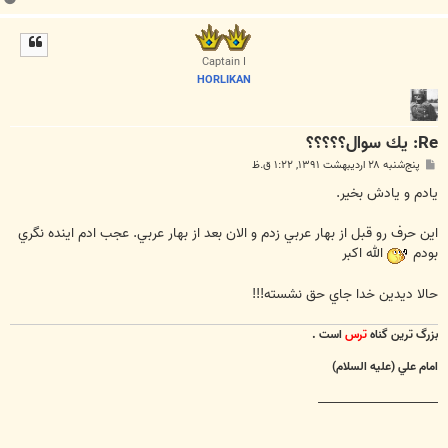
ا
ل
ا
Captain I
HORLIKAN
Re: يك سوال؟؟؟؟؟
پ
پنج‌شنبه ۲۸ اردیبهشت ۱۳۹۱, ۱:۲۲ ق.ظ
س
ت
يادم و يادش بخير.
اين حرف رو قبل از بهار عربي زدم و الان بعد از بهار عربي. عجب ادم اينده نگري
بودم
الله اكبر
حالا ديدين خدا جاي حق نشسته!!!
بزرگ ترين گناه
ترس
است .
امام علي (عليه السلام)
________________________