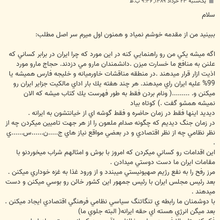
پ
یک‌شنبه ۲۳ خرداد ۱۳۸۹, ۹:۳۶ ب.ظ
س
ت
سلام
ببينيد من از مقدمه خوشم نمياد و همنون اول ميرم سر اصل مطلب:
اگه ميشه يكي من رو راهنمايي كنه در اين مورد كه چرا ايران در برابر كساني كه
علنن به منافع ما خسارت ميزن .دانشمندان مارو مي دزدند. حجاج مارو مورد
اذيت ازار قرار ميدهند .در منطقه مناقشات خاورميانه و خليجه فارس هميشه يا
99% عليه ايران راي ميدهند. هر چند هفته يك بار اداي مالكيت جزاير ايران رو
ميكنن و. .........( ونام بردن فقط به طور فهرست يك كتاب ميشه كه الان
نميشه همشو گفت .) كوتاه بياد
ديديد اينها فقط در زمان حاضره و فقط گوشه اي از خيانتشون به ايرانه .
در زمان جنگ ديديم كه چگونه صدام ملعون را از هر جهت تاميين ميكردن چه از
نظر نظامي چه از نظر اقتصادي و در بعضي مواقع نياز هاي ج.....ن......س......ي
.
اين اقدامات رو كساني ميكردن كه امروز با بوش و امثالهم شراب ميخوردنو با
مقامات ايران ما دست دوستي ميدادن .
مرز رفح را به نفع رژيم صهيونيستي ميبندد و از ورود غذا به غزه خوداري ميكنن .
بعد رئيس مجلس ايران با رئيس جمهور اين كشور خائن رو بوسي ميكنن و دست
ميدهند .
با دوشمنان ما رابطه ي تنگاتنگ سياسي نظامي فرهنگي اقتصادي ايجاد ميكنن .
بعد ميگن انرژي هسته اي حقه ايرانه( البته جلوي ما)