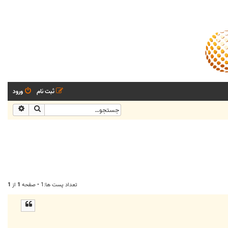
ثبت نام
ورود
جستجو
جستجو
تعداد پست ها:1 • صفحه
1
از
1