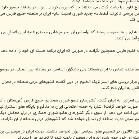
ها انتقام خود را در خاک ما خواهند گرفت
ج فارس را پشت گوش می اندازند چرا که نیروی دریایی ایران در منطقه حضور دارد و
ضمن بررسی تاثیرات قطعنامه جدید شورای امنیت علیه ایران بر منطقه خلیج فارس م
 کند.
ه ای را به تصویب رساند که براساس آن تحریم هایی جدیدی علیه ایران اعمال می ش
و آمد می کنند.
خلیج فارس همچنین نگرانند در صورتی که ایران برنامه هسته ای خود را ادامه دهد یا
 مقدم تماس با ایران هستند ولی بازیگران اساسی در معادله بین المللی در موضوع 
رکز بررسی های استراتژیک الخلیج در دبی گفت: کشورهای عربی منطقه در بحران هسته
امی به ایران منع کنند.
امی اسرائیل به ایران گفت: کشورهای عضو شورای همکاری خلیج فارس (عربستان ، کو
ها صورت خواهد گرفت( اشاره به حمله احتمالی ایران به منافع و پایگاه های استقرار 
ادامه می دهد: از سوی دیگر کشورهای عضو شورای همکاری در برابر معضل دیگری نیز 
 کشور سوپر قدرت منطقه ای تبدیل خواهد شد که کشورهای عربی منطقه از آن نگرانند.
دی، تاثیری در تصمیم های سیاسی ایران نخواهد داشت. دولت ایران در موضوعی برن
ته ای خود جمع شده اند و این موضوع باعث شده تا تحریم ها را بپذیرند.