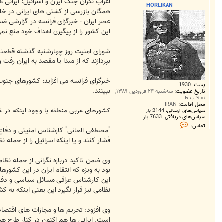
ت
اعراب نگران جنگ ایران و اسرائیل: ایرانی 
HORLIKAN
همگان بازرسی از کشتی های ایرانی در خلی
عصر ایران - خبرگزای فرانسه در گزارشی 
این کشور را از پیگیری اهداف خود منع نمی
شورای امنیت روز چهارشنبه گذشته قطعنام
بپردازند که از مبدا یا مقصد به ایران رفت 
خبرگزای فرانسه می افزاید: کشورهای جنوب 
پست:
1930
ببینند.
تاریخ عضویت:
سه‌شنبه ۲۴ فروردین ۱۳۸۹,
۹:۰۱ ب.ظ
محل اقامت:
IRAN
کشورهای عربی منطقه با وجود اینکه در خط
سپاس‌های ارسالی:
2144 بار
سپاس‌های دریافتی:
7633 بار
ت
تماس:
م
"مصطفی العانی" کارشناس امنیتی و دفاع م
ا
فشار کنند و یا اینکه اسرائیل را از حمله نظ
س
H
O
وی ضمن تاکید درباره نگرانی از حمله نظ
R
L
بود به ویژه که انتقام ایران در این کشور
I
این کارشناس عراقی مسائل سیاسی و دفاعی 
K
A
نظامی نیز قرار نگیرد این یعنی اینکه به
N
وی افزود: تحریم ها و مجازات های اقتصا
است. ایرانی ها هم اکنون در کنار طرح هس