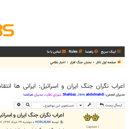
لینک سریع
راهنما
Rules
تماس با ما
صفحه اول تالار
بخش جنگ افزار
اخبار نظامي
اعراب نگران جنگ ایران و اسرائیل: ایرانی ها انتقا
مدیران انجمن:
abdolmahdi
,
Java
,
Shahbaz
,
شوراي نظارت
,
مديران هوافضا
جستجو
جستجوی پی
ارسال پست
اعراب نگران جنگ ایران و اسرائیل
پ
توسط
HORLIKAN
»
دوشنبه ۲۴ خرداد ۱۳۸۹, ۹:۲۷ ب.ظ
س
Captain I