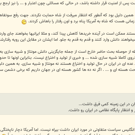
پس از امنیت قرار داشته باشد، در حالی که مسائلی چون اعتبار و ... را نیز ارجع 
مین دلیل بود که آنطور که انتظار میرفت از شاه حمایت نکردند. جهت رفع سوتفاهم ای
ی هست که شاه به آمریکا پناه برد و اون رفتار را باهاش کردند.
انستند ممکن است در آینده خریدها کاهش پیدا کند، و مثلا ایرانیها بخواهند جای وارد
میخواهند دانش وارد کنند و قدم به قدم به جلو. اما ایشان در مقابل این رویه رفتارش
ز حوصله بحث حاضر خارج است از جمله جایگزینی دانش مونتاژ و شبیه سازی به جا
ی کاملا شبیه سازی شده ... و خبری از تولید و اختراع نیست. بنابراین اونها تا حدو
 ای در ایران در حال تولید و اختراع هستند نه مونتاژ و شبیه سازی. به همین د
ه بحث هسته ای و ... . اگر نه ده ها کشور هسته ای در جهان داریم که برخی دشمن
ان در این زمینه کمی فرق داشت...
و انتظار پایگاه نظامی در ایران رو داشت.
ییم انگلیس سیاست متفاوتی در مورد ایران داشت بیراه نیست. اما آمریکا دچار ناپخ