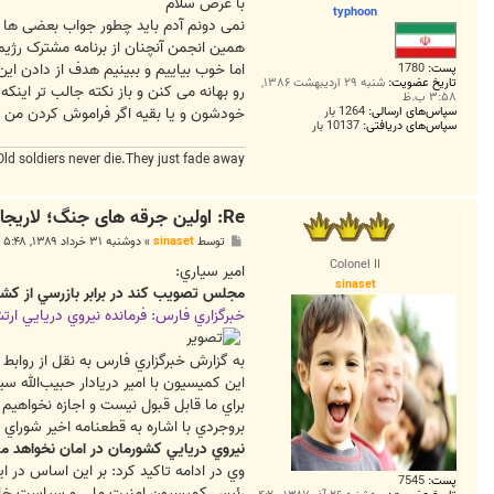
ت
با عرض سلام
typhoon
نمی دونم آدم باید چطور جواب بعضی ها رو
همین انجمن آنچنان از برنامه مشترک رژیم پهلوی و اسراییل برای غنی سازی 90 درصدی اورانیوم با لیزر در اص
اما خوب بیاییم و ببینیم هدف از دادن ای
پست:
1780
تاریخ عضویت:
شنبه ۲۹ اردیبهشت ۱۳۸۶,
رو بهانه می کنن و باز نکته جالب تر اینک
۳:۵۸ ب.ظ
سپاس‌های ارسالی:
1264 بار
خودشون و یا بقیه اگر فراموش کردن من فر
سپاس‌های دریافتی:
10137 بار
Old soldiers never die.They just fade away
Re: اولین جرقه های جنگ؛ لاريجاني:بخدمت كشتي‌هاي آنان خواهيم
پ
توسط
sinaset
»
دوشنبه ۳۱ خرداد ۱۳۸۹, ۵:۴۸ ب.ظ
س
Colonel II
ت
امير سياري:
sinaset
مجلس تصويب كند در برابر بازرسي از كشتي
خبرگزاري فارس: فرمانده نيروي دريايي ا
به گزارش خبرگزاري فارس به نقل از روا
اين كميسيون با امير دريادار حبيب‌الله س
براي ما قابل قبول نيست و اجازه نخواهيم
بروجردي با اشاره به قطعنامه اخير شورا
نيروي دريايي كشورمان در امان نخواهد ماند
وي در ادامه تاكيد كرد: بر اين اساس در
پست:
7545
رئيس كميسيون امنيت ملي و سياست خارج