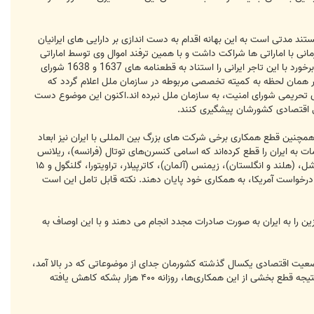
تند مدتی است به این بهانه اقدام به دست اندازی بر دارایی های ایرانیان
زمانی با اماراتی ها شراکت داشت و با همین ترفند اموال وی توسط اماراتی
ها متوقف شده بود، و البته شکایت این تاجر از مقامات ارشد اماراتی اکنون در مجامع بین المللی در حال پیگیری است، دلیل برخورد با این تاجر ایرانی را استناد به قطعنامه های 1637 و 1638 شورای
است باید در همان لحظه به کمیته تخصصی مربوطه در سازمان ملل اعلام گردد که
ای تحریمی شورای امنیت، به سازمان ملل نبرده اند.اکنون این موضوع دست
 آتی اقتصادی کشورشان پیشگیری کنند.
مچنین قطع همکاری برخی شرکت های بزرگ بین المللی با ایران نیز ابعاد
کنسرن نفتی جهان، صدور بنزین و خدمات به ایران را قطع کرده‌اند که اسامی کنسرن‌های توتال (فرانسه)، ریلانس
(هند)، ویتول، کلینگور، ترافیگورا ، بریتیش پترولیوم(انگلیس)، پتروناس (مالزی)، لوک اویل (روسیه)، انی (ایتالیا)، رویال داچ شل، (هلند و انگلستان)، زیمنس (آلمان)، کاترپیلار، تراویتورا، گلنگول و ۱۵
 درخواست آمریکا، به همکاری خود پایان دهند. نکته قابل تامل این است
 را به ایران به صورت صادرات مجدد انجام می دهند و با این اوصاف به
به وضعیت اقتصادی یکسال گذشته کشورمان جدای از موضوعاتی که در بالا آمد،
گفته می شود که در این یک‌ساله، ضمن آنکه، دست کم ۲۴ شرکت‌ بزرگ خارجی با ایران قطع رابطه کرده‌اند و فروش نفت در نتیجه قطع بخشی از این همکاری‌ها، روزانه ۴۰۰ هزار بشکه کاهش یافته