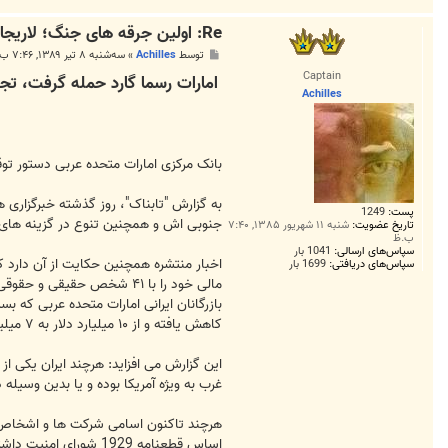
Re: اولین جرقه های جنگ؛ لاريجاني:بخدمت كشتي‌هاي آنان خواهيم
پ
توسط
Achilles
»
سه‌شنبه ۸ تیر ۱۳۸۹, ۷:۴۶ ب.ظ
س
Captain
امارات رسما گارد حمله گرفت، تج
ت
Achilles
بانک مرکزی امارات متحده عربی دستور توقیف ۴۱ حساب بانکی ایران را صادر کرده است و ۱۰ کنسرن نفتی از فروش بنزین به ایران خود
به گزارش "تابناک"، روز گذشته خبرگزاری ها
پست:
1249
جنوبی اش و همچنین تنوع در گزینه های تا
تاریخ عضویت:
شنبه ۱۱ شهریور ۱۳۸۵, ۷:۴۰
ب.ظ
سپاس‌های ارسالی:
1041 بار
اخبار منتشره همچنین حکایت از آن دارد ک
سپاس‌های دریافتی:
1699 بار
کاهش یافته و از ۱۰ میلیارد دلار به ۷ میلیارد دلار رسیده است.
این گزارش می افزاید: هرچند ایران یکی از
غرب به ویژه آمریکا بوده و یا بدین وسیله 
هرچند تاکنون اسامی شرکت ها و اشخاص ممن
اساس قطعنامه 1929 ش