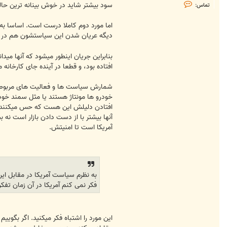
ت
سود بیشتر شاید در خوش بینانه ترین حالت 
تماس:
م
ا
س
اما مورد دوم کاملا درست است. اساسا به ه
S
دیگه عریان شدن این سیاستشون هم در زمان
o
l
v
e
بنابراین جریان اینطور میشود که آنها مید
r
افتاده بود، و قطعا در آینده جای کارخانه 
شمارش سیاست ها و فعالیت های مربوطه ا
خودرو ها مونتاژ هستند یا مثل سمند خودرو
افتادن دلیلش این هست که حس میکنند عده
آنها بیشتر با از دست دادن بازار است ن
آمریکا است تا امنیتش.
به نظرم سیاست آمریکا در مقابل ایر
فکر نمی کنم آمریکا در آن زمان تفکر 
این مورد را اشتباه فکر میکنید. اگر بگو