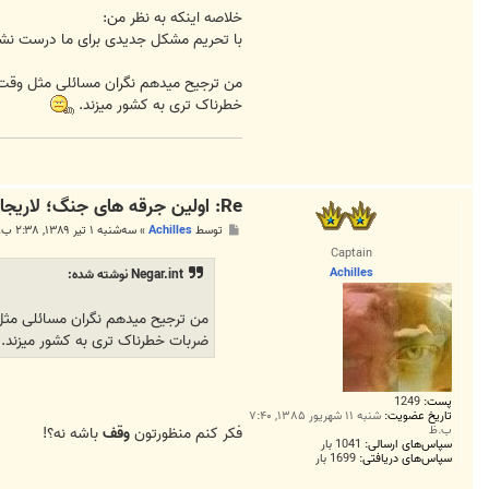
خلاصه اینکه به نظر من:
با تحریم مشکل جدیدی برای ما درست نشد
من ترجیح میدهم نگران مسائلی مثل وقت دا
خطرناک تری به کشور میزند.
Re: اولین جرقه های جنگ؛ لاريجاني:بخدمت كشتي‌هاي آنان خواهيم
پ
توسط
Achilles
»
سه‌شنبه ۱ تیر ۱۳۸۹, ۲:۳۸ ب.ظ
س
Captain
ت
Achilles
Negar.int نوشته شده:
من ترجیح میدهم نگران مسائلی مثل
ضربات خطرناک تری به کشور میزند.
پست:
1249
تاریخ عضویت:
شنبه ۱۱ شهریور ۱۳۸۵, ۷:۴۰
ب.ظ
فکر کنم منظورتون
وقف
باشه نه؟!
سپاس‌های ارسالی:
1041 بار
سپاس‌های دریافتی:
1699 بار