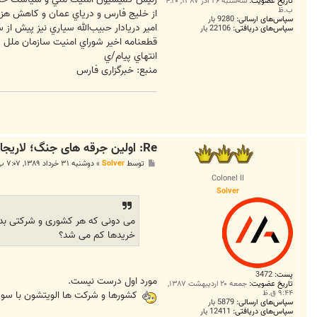
تاریخ عضویت:
سه‌شنبه ۲۶ آذر ۱۳۸۷, ۴:۲۰
ب.ظ
از خليج فارس و درياي عمان و كاهش هزينه
سپاس‌های ارسالی:
9280 بار
امير دريادار حبيب‌الله سياري نيز پيش ا
سپاس‌های دریافتی:
22106 بار
قطعنامه اخير شوراي امنيت سازمان ملل ت
انتهاي پيام/ي
منبع: خبرگزاری فارس
Re: اولین جرقه های جنگ؛ لاريجاني:بخدمت كشتي‌هاي آنان خواهيم
پ
توسط
Solver
»
دوشنبه ۳۱ خرداد ۱۳۸۹, ۷:۰۷ ب.ظ
س
Colonel II
ت
Solver
می دونی که هر کشوری و شرکتی بدن
خریدها کم می شد؟
پست:
3472
مورد اول درست نیست.
تاریخ عضویت:
جمعه ۲۰ اردیبهشت ۱۳۸۷,
۹:۴۴ ق.ظ
کشورها و شرکت ها الویتشون با سود
سپاس‌های ارسالی:
5879 بار
سپاس‌های دریافتی:
12411 بار