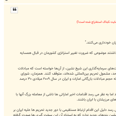
ا
ل
ا
 سایت تابناک استخراج شده است!)
ده برداشتند موضوعی که ضرورت تغییر استراتژی کشورمان در قبال همسایه
ت‌های سرمایه‌گذاری این شیخ نشین، از آن‌ها خواسته است که مبادلات
آنها بر اساس قطعنامه شماره ۱۹۲۹ شورای امنیت سازمان ملل متحد، مشمول تحریم بین‌المللی شده‌اند، متوقف کنند. همزمان، شورای
بازرگانان ایرانی امارات متحده عربی که بسیاری از ۴ هزار شرکت‌ایرانی ثبت شده در امارات را زیر پوشش دارد، اعلام کرده است که حجم مبادلات بازرگانی امارات و ایران در سال ۲۰۰۹ میلادی ۳۰ درصد
 به نظر می رسد اقدامات اخیر اماراتی ها ناشی از معامله بزرگ آنها با
های مرزیشان با ابران باشند.
د دلیل این اقدام ارتباط مستقیمی با دور جدید تحریم ها علیه ایران بر
ه های پیشین بندهای جدید ندارد که به استناد آن این سخت گیری ها صورت گرفته