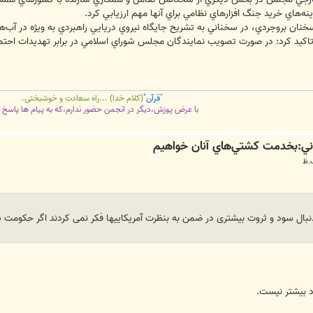
‌هاي خريد جنگ افزارهاي نظامي براي آنها مهم ارزيابي كرد.
ز سخنان بروجردي، در سخناني به تشريح جايگاه نيروي دريايي راهبردي به ويژه در آب
اكيد كرد: در صورت تصويب نمايندگان مجلس شوراي اسلامي در برابر تهديدات احتما
"
قرآن"
(کلام خدا) ...راه سعادت و خوشبختی.
با عرض پوزش،دیگر در انجمن حضور ندارم،که به پیام ها پاسخ 
بال سود و ثروت بیشتری در ضمن به بنظرت آمریکاییها فکر نمی کردند اگر حکومت
 بیشتر نیست.