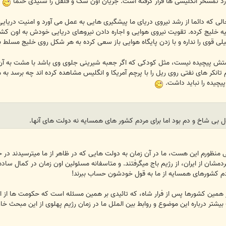
د تمسخر انگلیسی ها قرار گرفته است. جریان اون سگ و فلفل را شنیدی حتماً
حالی که دائما از رشد نیروی دریای ما پیشگیری هایی به عمل می آورد و امنیت دریای
یه خلیج کرده. تقویت نیروی هوایی و اجاره دادن نیروهای دریایی خودش به اون کشو
 قوی را نداره و با زدن پایگاه هوایی باز سعی کرده به هر شکل روی خلیج مسلط 
 پیچیده نیست، مثل کودکی که اگر جعبه شیرینی جلوی وی باشد با مشت به آن 
م تانکر های نفتی روی ریل را با پرچم آمریکا و انگلیس مشاهده کرده اند چه برسد ب
یچیده را نباید داشت.
 بی شاخ و دم بود اما برای مردم کشور های همسایه نه دولت های آنها.
ی منظورم این هست، ما در آن زمان به دولت هایی که در ظاهر از ما میترسیدند در حا
دمشان از ایران، از رژیم باج میگرفتند. و متاسفانه مسئولین اون زمان در کمال ساده ل
ردم کشورهای همسایه از ما به قول خودشون حساب ببرند!
 همین کشورها پس از فرار شاه، که تائیدی بر همین مسئله است که حکومت ها از ایر
 بیشتر درباره این موضوع و روابط بین الملل ما در زمان رژیم پهلوی از این مبحث خ