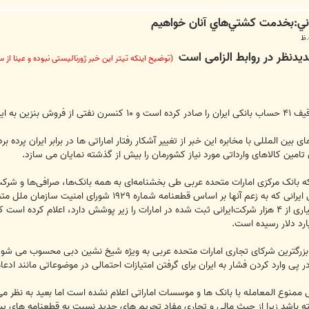
دیدنظر در روابط الزامی است
(توضیح اینکه تیتر این خبر ژورنالیستی نبوده و عینا از
داری می‌کنند."
ی بین المللی با مخابره این خبر از تغییر آشکار رفتار اماراتی ها در برابر ایران پر
مین کالاهای وارداتی مورد نیاز کشورمان را بیش از گذشته نمایان می سازد.
ه بانک مرکزی امارات متحده عربی طی بخشنامه‌ای به همه بانک‌ها، صرافی‌ها و شرک
مالی خود را با ۴۱ شخص حقیقی و حقوقی ایرانی که به زعم 
 بزرگترین شرکای تجاری امارات متحده عربی به ویژه شیخ نشین دبی محسوب می شود اما
در پی وارد کردن فشار به ایران برای گرفتن امتیازات احتمالی در موضوعاتی مانند ادعا
وع المعامله با بانک ها و موسسات اماراتی اعلام نشده است اما بعید به نظر می رس
ورای امنیت داشته باشد زیرا از حیث مالی و تجاری مفاد تحریم های جدید نسبت به قطعنام