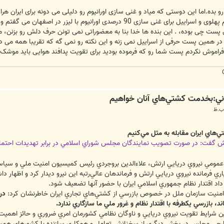
 بده.اما این دوستی که میاد و غنی سازی اورانیوم رو دلیلی می دونه برای ایران ه
فهان می گفتم و بعد هم با حسرت که ای وای بهد از انقلاب از دستمون رفت که بیا و ببین.
ن پست چی بوده، . این بنده ها خدا بنا به معضوراتی نمی تونن حرف دلش رو بزنن، م
ه در همین پست حرفی از اسراییل نمی زنه و این نکته رو نمی گه که تقریبا همه می دو
اموش نکردم پست شما رو که فرموده بودید برای تقویت پدافند هوایی باید موشک آرو 
‌هاي ايران مقابله به مثل مي‌كنيم
رتش گفت: در صورت تصويب نمايندگان مجلس شوراي اسلامي در برابر تهديدات احتمال
بط عمومي نيروي دريايي ارتش، علاءالدين بروجردي رئيس كميسيون امنيت ملي و سي
ياري فرمانده نيروي دريايي ارتش و فرماندهان عالي‌رتبه اين نيرو ديدار كرد و اظها
 داد اقتدار نظام جمهوري اسلامي ايران با حضور آنها تضعيف شود.
ي امنيت سازمان ملل در خصوص بازرسي از كشتي‌هاي تجاري ايران خاطرنشان كرد:
در 
، بازرسي يكطرفه با اقتدار نظام و غرور ملي ما سازگاري ندارد.
 اين شرايط تقويت نيروي دريايي و ناوگان نظامي كشورمان امري ضروري و حائز اهمي
ي مجلس در بخش ديگري از سخنانش تعامل و همكاري سازنده با كشورهاي همسايه