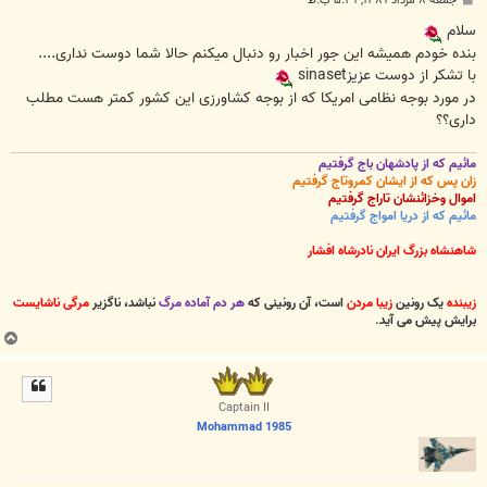
جمعه ۸ مرداد ۱۳۸۹, ۵:۲۹ ب.ظ
س
ت
سلام
بنده خودم همیشه این جور اخبار رو دنبال میکنم حالا شما دوست نداری....
با تشکر از دوست عزیزsinaset
در مورد بوجه نظامی امریکا که از بوجه کشاورزی این کشور کمتر هست مطلب
داری؟؟
مائیم که از پادشهان باج گرفتیم
زان پس که از ایشان کمروتاج گرفتیم
اموال وخزائنشان تاراج گرفتیم
مائیم که از دریا امواج گرفتیم
شاهنشاه بزرگ ایران نادرشاه افشار
زیبنده
یک رونین
زیبا مردن
است، آن رونینی که
هر دم آماده مرگ
نباشد، ناگزیر
مرگی ناشایست
برایش پیش می آید
.
ب
ا
ل
ا
Captain II
Mohammad 1985