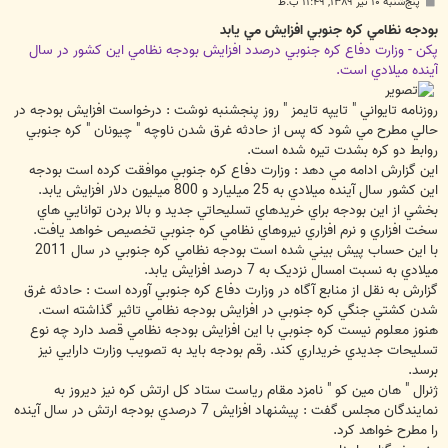
پ
پنج‌شنبه ۱۰ تیر ۱۳۸۹, ۱۱:۴۹ ب.ظ
س
ت
بودجه نظامي کره جنوبي افزايش مي يابد
پکن - وزارت دفاع کره جنوبي درصدد افزايش بودجه نظامي اين کشور در سال
آينده ميلادي است.
روزنامه تايواني " تايپه تايمز " روز پنجشنبه نوشت : درخواست افزايش بودجه در
حالي مطرح مي شود که پس از حادثه غرق شدن ناوچه " چيونان " کره جنوبي
روابط دو کره بشدت تيره شده است.
اين گزارش ادامه مي دهد : وزارت دفاع کره جنوبي موافقت کرده است بودجه
اين کشور سال آينده ميلادي به 25 ميليارد و 800 ميليون دلار افزايش يابد.
بخشي از اين بودجه براي خريدهاي تسليحاتي جديد و بالا بردن توانايي هاي
سخت افزاري و نرم افزاري نيروهاي نظامي کره جنوبي تخصيص خواهد يافت.
با اين حساب پيش بيني شده است بودجه نظامي کره جنوبي در سال 2011
ميلادي به نسبت امسال نزديک به 7 درصد افزايش يابد.
گزارش به نقل از منابع آگاه در وزارت دفاع کره جنوبي آورده است : حادثه غرق
شدن کشتي جنگي کره جنوبي در افزايش بودجه نظامي تاثير گذاشته است.
هنوز معلوم نيست کره جنوبي با اين افزايش بودجه نظامي قصد دارد چه نوع
تسليحات جديدي خريداري کند. رقم بودجه بايد به تصويب وزارت دارايي نيز
برسد.
ژنرال " هان مين کو " نامزد مقام رياست ستاد کل ارتش کره نيز ديروز به
نمايندگان مجلس گفت : پيشنهاد افزايش 7 درصدي بودجه ارتش در سال آينده
را مطرح خواهد کرد.