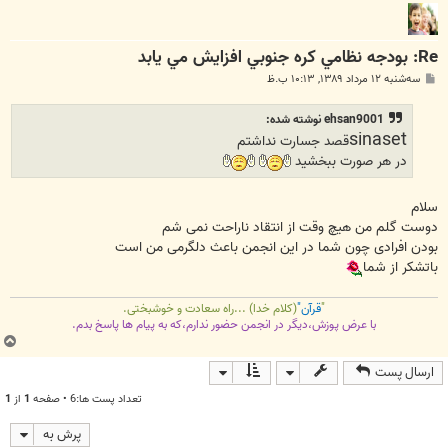
Re: بودجه نظامي کره جنوبي افزايش مي يابد
پ
سه‌شنبه ۱۲ مرداد ۱۳۸۹, ۱۰:۱۳ ب.ظ
س
ت
ehsan9001 نوشته شده:
sinaset
قصد جسارت نداشتم
در هر صورت ببخشيد
سلام
دوست گلم من هیچ وقت از انتقاد ناراحت نمی شم
بودن افرادی چون شما در این انجمن باعث دلگرمی من است
باتشکر از شما
"
قرآن"
(کلام خدا) ...راه سعادت و خوشبختی.
با عرض پوزش،دیگر در انجمن حضور ندارم،که به پیام ها پاسخ بدم.
ب
ا
ارسال پست
ل
ا
تعداد پست ها:6 • صفحه
1
از
1
پرش به