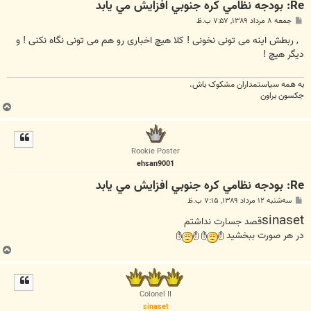
Re: بودجه نظامي کره جنوبي افزايش مي يابد
پ
جمعه ۸ مرداد ۱۳۸۹, ۷:۵۷ ب.ظ
س
ت
, ربطش اینه می تونی نخونی ! کلا هیچ اخباری رو هم می تونی نگاه نکنی ! و
دیگر هیچ !
به همه سياستمداران مشکوک باش.
جکسون براون
ب
ا
ل
ا
Rookie Poster
ehsan9001
Re: بودجه نظامي کره جنوبي افزايش مي يابد
پ
سه‌شنبه ۱۲ مرداد ۱۳۸۹, ۷:۱۵ ب.ظ
س
sinaset
ت
قصد جسارت نداشتم
در هر صورت ببخشيد
ب
ا
ل
ا
Colonel II
sinaset