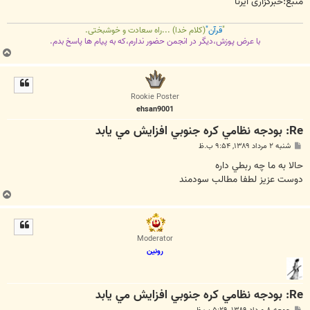
منبع:خبرگزاری ایرنا
"
قرآن"
(کلام خدا) ...راه سعادت و خوشبختی.
با عرض پوزش،دیگر در انجمن حضور ندارم،که به پیام ها پاسخ بدم.
ب
ا
ل
ا
Rookie Poster
ehsan9001
Re: بودجه نظامي کره جنوبي افزايش مي يابد
پ
شنبه ۲ مرداد ۱۳۸۹, ۹:۵۴ ب.ظ
س
ت
حالا به ما چه ربطي داره
دوست عزيز لطفا مطالب سودمند
ب
ا
ل
ا
Moderator
رونین
Re: بودجه نظامي کره جنوبي افزايش مي يابد
پ