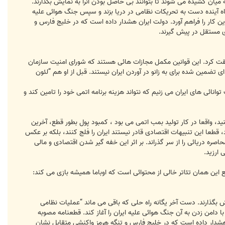
میان کشیده می شوند تا بتوانند بی حاصل بودن آنرا به نمایش بگذارند.
اه آینده دست به تحریکات نظامی در دریا بزند و سپس جنگ هوائی علیه
ین کار را فراهم آورد. دولت ایران هشدار داده است که در خلیج فارس و
ری مستقل در پیش گیرند.
 موافقت کرد. این قوانین مکمل مجازات هائی هستند که شورای امنیت سازمان
ه ای تضمین شده برای به زانو در آوردن ایران نیستند. قبل از او هم “لئون
توانائی های ایران می زنیم که نتواند هزینه برنامه اتمی خود را تامین کند و
، واقعا در کار تولید بمب اتمی می بود ، کمبود پول بطور قطع، آخرین
 قطعا این تنبیهات اقتصادی قادر نیستند ایران را فلج کنند، بلکه بر عکس
یران 12 سال محاصره اقتصادی، انزوا و شدیدترین محاصره دریائی را از سر گذراند. بر اثر این خفه گیر شدن اقتصادی و مالی
 ارزید.
ع این همان تئاتر خالی از محتوائی است که اوباما همیشه بازی می کند:
ش بگذارند. دست آخر یگانه راه حلی که باقی می ماند “عملیات نظامی
 دامن زدن به آن جنگ هوائی علیه ایران را آغاز کند. قطعنامه مصوبه
ان هشدار داده است که در خلیج فارس و تنگه هرمز واکنشی متقابل نشان