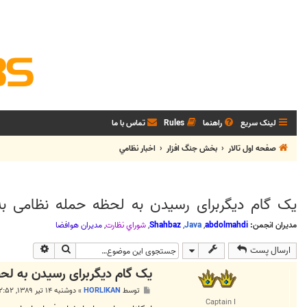
لینک سریع
راهنما
Rules
تماس با ما
صفحه اول تالار
بخش جنگ افزار
اخبار نظامي
یک گام دیگربرای رسیدن به لحظه حمله نظامی به 
مدیران انجمن:
abdolmahdi
,
Java
,
Shahbaz
,
شوراي نظارت
,
مديران هوافضا
جستجو
جستجوی پی
ارسال پست
یک گام دیگربرای رسیدن به لحظ
پ
توسط
HORLIKAN
»
دوشنبه ۱۴ تیر ۱۳۸۹, ۱۲:۵۲ ب.ظ
س
Captain I