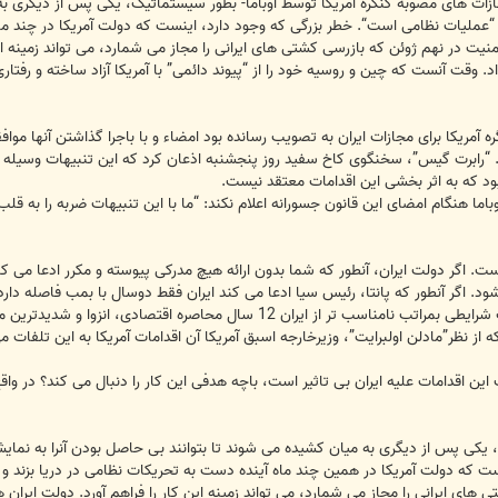
ازات های مصوبه کنگره امریکا توسط اوباما- بطور سیستماتیک، یکی پس از دیگری به 
 “عملیات نظامی است“. خطر بزرگی که وجود دارد، اینست که دولت آمریکا در چند م
امنیت در نهم ژوئن که بازرسی کشتی های ایرانی را مجاز می شمارد، می تواند زمینه ا
. وقت آنست که چین و روسیه خود را از “پیوند دائمی” با آمریکا آزاد ساخته و رفتا
کنگره آمریکا برای مجازات ایران به تصویب رسانده بود امضاء و با باجرا گذاشتن آنها
رسانده بود. “رابرت گیس”، سخنگوی کاخ سفید روز پنجشنبه اذعان کرد که این تنبیهات وسیل
ود که به اثر بخشی این اقدامات معتقد نیست.
اما هنگام امضای این قانون جسورانه اعلام نکند: “ما با این تنبیهات ضربه را به قلب 
گر دولت ایران، آنطور که شما بدون ارائه هیچ مدرکی پیوسته و مکرر ادعا می کنید
. اگر آنطور که پانتا، رئیس سیا ادعا می کند ایران فقط دوسال با بمب فاصله دارد،
بر شتاب کار آنها خواهند افزود. عراق تحت شرایطی بمراتب نامناسب تر از ا
 از نظر”مادلن اولبرایت”، وزیرخارجه اسبق آمریکا آن اقدامات آمریکا به این تلفات می
ین اقدامات علیه ایران بی تاثیر است، باچه هدفی این کار را دنبال می کند؟ در واق
 یکی پس از دیگری به میان کشیده می شوند تا بتوانند بی حاصل بودن آنرا به نمای
ت که دولت آمریکا در همین چند ماه آینده دست به تحریکات نظامی در دریا بزند و با
 های ایرانی را مجاز می شمارد، می تواند زمینه این کار را فراهم آورد. دولت ایر