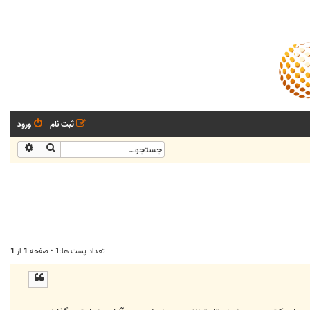
ثبت نام
ورود
جستجو
جستجو
تعداد پست ها:1 • صفحه
1
از
1