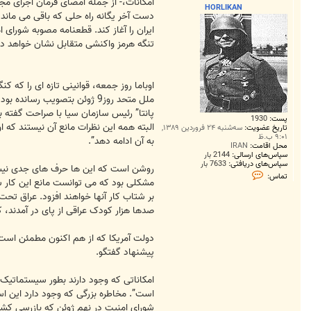
ت
امکانات،- از جمله امضای فرمان اجرای مج
HORLIKAN
دست آخر یگانه راه حلی که باقی می ماند
ایران را آغاز کند. قطعنامه مصوبه شورای 
تنگه هرمز واکنشی متقابل نشان خواهد داد
اوباما روز جمعه، قوانینی تازه ای را که 
ملل متحد روز9 ژوئن بتصویب 
پانتا” رئیس سازمان سیا با صراحت گفته ب
پست:
1930
البته همه این نظرات مانع آن نیستند که اوب
تاریخ عضویت:
سه‌شنبه ۲۴ فروردین ۱۳۸۹,
۹:۰۱ ب.ظ
به آن ادامه دهد”.
محل اقامت:
IRAN
سپاس‌های ارسالی:
2144 بار
سپاس‌های دریافتی:
7633 بار
روشن است که این ها حرف های جدی نیست. ا
ت
تماس:
م
مشکلی بود که می توانست مانع این کار شود
ا
س
H
صدها هزار کودک عراقی از پای در آمدند، که
O
R
L
دولت آمریکا که از هم اکنون مطمئن است ا
I
پیشنهاد گفتگو.
K
A
N
امکاناتی که وجود دارند بطور سیستماتیک،
است”. مخاطره بزرگی که وجود دارد این اس
شورای امنیت در نهم ژوئن که بازرسی کشتی