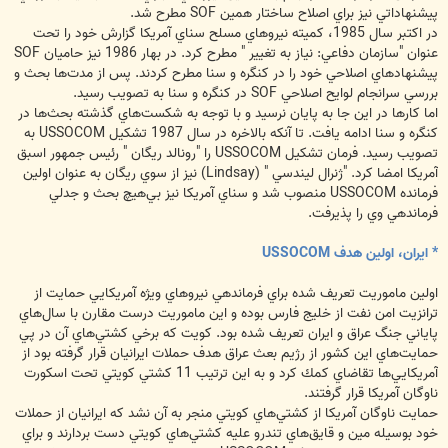
پيشنهاداتي نيز براي اصلاح ساختار همين SOF مطرح شد.
در اكتبر سال 1985، كميته نيروهاي مسلح سناي آمريكا گزارش خود را تحت
عنوان "سازمان دفاعي: نياز به تغيير " مطرح كرد. در بهار 1986 نيز حاميان SOF
پيشنهادهاي اصلاحي خود را در كنگره و سنا مطرح كردند. پس از مدت‌ها بحث و
بررسي سرانجام لوايح اصلاحي SOF در كنگره و سنا به تصويب رسيد.
اما كارها در اين جا به پايان نرسيد و با توجه به شكست‌هاي گذشته بحث‌ها در
كنگره و سنا ادامه يافت. تا آنكه بالاخره در سال 1987 تشكيل USSOCOM به
تصويب رسيد. فرمان تشكيل USSOCOM را "رونالد ريگان " رئيس جمهور اسبق
آمريكا امضا كرد. "ژنرال ليندسي " (Lindsay) نيز از سوي ريگان به عنوان اولين
فرمانده USSOCOM منصوب شد و سناي آمريكا نيز بي‌هيچ بحث و جدلي
فرماندهي وي را پذيرفت.
* ايران، اولين هدف USSOCOM
اولين ماموريت تعريف شده براي فرماندهي نيروهاي ويژه آمريكايي حمايت از
ترانزيت امن نفت از خليج فارس بوده و اين ماموريت درست مقارن با سال‌هاي
پاياني جنگ عراق و ايران تعريف شده بود. كويت كه برخي كشتي‌هاي آن در پي
حمايت‌هاي اين كشور از رژيم بعث عراق هدف حملات ايرانيان قرار گرفته بود از
آمريكايي‌ها تقاضاي كمك كرد و به اين ترتيب 11 كشتي كويتي تحت اسكورت
ناوگان آمريكا قرار گرفتند.
حمايت ناوگان آمريكا از كشتي‌هاي كويتي منجر به آن نشد كه ايرانيان از حملات
خود بوسيله مين و قايق‌هاي تندرو عليه كشتي‌هاي كويتي دست بردارند و براي