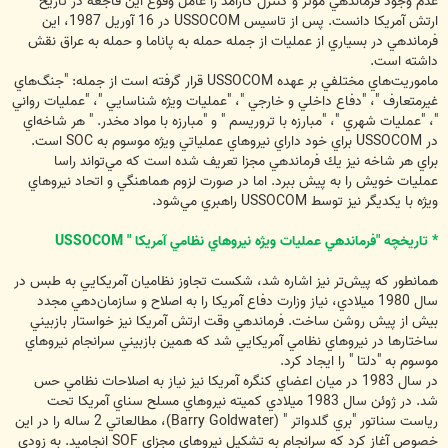
عدم وجود فرماندهي موثر و كنترل كارآمد را عامل وقوع اين فاجعه در تاريخ
ارتش آمريكا دانست. پس از تاسيس USSOCOM در 16 آوريل 1987، اين
فرماندهي در بسياري از عمليات از جمله حمله به پاناما و حمله به عراق نقش
داشته است.
ماموريت‌هاي مختلفي بر عهده USSOCOM قرار گرفته است از جمله: "جنگ‌هاي
غيرمتعارف "، "دفاع داخلي و خارجي "، "عمليات ويژه شناسايي "، "عمليات رواني
"، "عمليات شهري "، "مبارزه با تروريسم " و "مبارزه با مواد مخدر. " هر شاخه‌اي
در USSOCOM براي خود داراي نيروهاي عملياتي ويژه موسوم به SOC است.
براي هر شاخه نيز يك فرماندهي مجزا تعريف شده است كه مي‌تواند راسا
عمليات خويش را به پيش ببرد. اما در صورت لزوم هماهنگي و اتحاد نيروهاي
ويژه با يكديگر نيز توسط USSOCOM راهبري مي‌شود.
* تاريخچه "فرماندهي عمليات ويژه نيروهاي نظامي آمريكا " USSOCOM
همانطور كه پيش‌تر نيز اشاره شد، شكست تجاوز نظاميان آمريكايي به طبس در
سال 1980 ميلادي، نياز وزارت دفاع آمريكا را به اصلاح و سازمان‌دهي مجدد
بيش از پيش روشن ساخت. فرماندهي وقت ارتش آمريكا نيز خواستار بازبيني
ساختارها در نيروهاي نظامي آمريكايي شد كه همين بازبيني سرانجام نيروهاي
موسوم به "دلتا " را ايجاد كرد.
در سال 1983 در ميان اعضاي كنگره آمريكا نيز نياز به اصلاحات نظامي حس
شد. در ژوئن سال 1983 ميلادي كميته نيروهاي مسلح سناي آمريكا تحت
رياست سناتور "بري گلدواتر " (Barry Goldwater)، مطالعاتي 2 ساله را در اين
خصوص آغاز كرد كه سرانجام به تشكيل نيروهاي مجزاي SOF انجاميد. به زودي