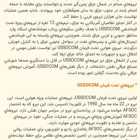
نيروهاي صدام در شمال عراق زمين‌گير شدند و نتوانستند براي مقابله با حمله
انجام شده در جنوب عراق به ساير هم‌قطاران خود بپيوندند. شايد همين عمليات
توانست جان هزاران نيروي غربي را حفظ كند.
در آغاز تجاوز نظاميان آمريكايي به عراق، تيم‌هاي 12 نفره از نيروهاي ويژه تحت
فرماندهي USSOCOM با هدف يافتن سكوهاي پرتاب موشك‌هاي اسكاد وارد
مناطق جنوبي و غربي عراق شدند. هم‌چنين نيروهاي وابسته به اين فرماندهي
ترمينال‌هاي نفتي و پمپ‌هاي نفت در سواحل جنوبي عراق را به كنترل خويش
درآوردند. نيروي هوايي تحت فرمان USSOCOM نيز توانست نقش مهمي در
انتقال نيرو و تجهيزات به اعماق خاك عراق ايفا كند.
پس از اشغال عراق نيز نيروهاي USSOCOM در قتل يا دستگيري صدها شورشي
مسلح عراقي نقش داشته‌اند. از ديگر نقش‌هاي USSOCOM، آموزش نيروهاي
عراقي براي به‌دست گرفتن امور بوده است.
* نيروهاي تحت فرمان USSOCOM
اولين نيروي تحت فرمان USSOCOM، نيروهاي عمليات ويژه هوايي است. اين
نيرو در 22 ماه مه سال 1990 در فلوريدا تاسيس شد. اين نيرو كه به اختصار
AFSOC خوانده مي‌شود در پياده‌سازي نيرو در سراسر جهان نقش دارد. نيروهاي
AFSOC آموزش‌هاي ويژه‌اي مي‌بينند و در عمليات جنگي، نفوذ در نيروهاي
دشمن و تغذيه و تقويت نيروهاي خودي مهارت دارند.
از ديگر تخصص‌هاي AFSOC راه‌اندازي راديو و تلويزيون براي عمليات رواني
است. اين نيروها هم‌چنين در تامين تخصص‌هاي نظامي براي حفظ دولت‌هاي