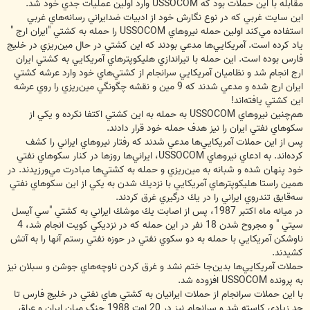
مقابله با اين حملات بود كه USSOCOM وارد اولين عمليات جدي خود شد.
اين سايت غربي كه در نوع نگارش خود از ادبيات ضدايراني رسانه‌هاي غربي
استفاده مي‌كند اولين حمله نيروهاي USSOCOM را حمله به كشتي "ايران ارج "
ياد كرده است. آمريكايي‌ها مدعي بودند كه اين كشتي در حال مين‌ريزي در خليج
فارس بوده است. اين حمله با تيراندازي هليكوپترهاي آمريكايي به كشتي ايران
ارج انجام شد و نظاميان آمريكايي سرانجام از كشتي‌هاي خود وارد عرشه كشتي
ايران ارج شده و مدعي شدند كه 9 مين و نقشه چگونگي مين‌ريزي را روي عرشه
اين كشتي يافته‌اند!
هم‌چنين نيروهاي USSOCOM به حمله به اين كشتي اكتفا نكرده و يكي از
سكوهاي نفتي ايران را نيز هدف حمله خود قرار دادند.
پس از اين حملات آمريكايي‌ها مدعي شدند كه رفتار نيروهاي ايراني را كشف
كرده‌اند. به ادعاي نيروهاي USSOCOM، ايراني‌ها روزها در كنار سكوهاي نفتي
خود پنهان شده و شبانه به مين‌ريزي و حمله به كشتي‌ها مبادرت مي‌ورزيدند. در
همين راستا هليكوپترهاي آمريكايي با نزديك شدن به يكي از اين سكوهاي نفتي
سه‌قايق تندروي ايراني را در يك درگيري غرق كردند.
در ميانه ماه اكتبر 1987، پس از اصابت يك موشك ايراني به كشتي "سي آيسل
سيتي " و مجروح شدن 18 نفر در اين حمله كه در نزديكي كويت انجام شد، 4
ناوشكن آمريكايي با حمله به دو سكوي نفتي در حوزه نفتي رستم آنها را به آتش
كشيدند.
حملات آمريكايي‌ها بدين‌جا ختم نشد و غرق كردن ناوچه‌هاي جوشن و سبلان نيز
به پرونده USSOCOM افزوده شد.
با اين حملات سرانجام از حملات ايرانيان به كشتي هاي نفتي در خليج فارس تا
حد زيادي كاسته شد و سرانجام نيز در 20 اوت 1988 جنگ ميان ايران و عراق