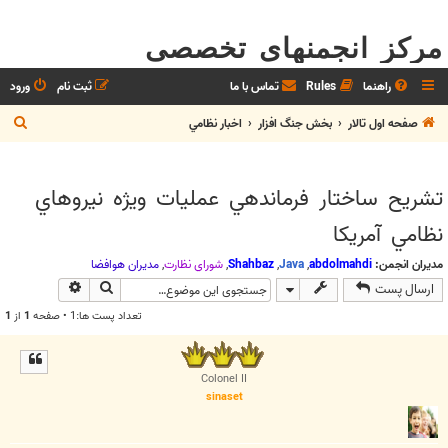
مرکز انجمنهای تخصصی
راهنما
Rules
تماس با ما
ثبت نام
ورود
ج
صفحه اول تالار
بخش جنگ افزار
اخبار نظامي
س
ت
تشريح ساختار فرماندهي عمليات ويژه نيروهاي
ج
نظامي آمريكا
و
مدیران انجمن:
abdolmahdi
,
Java
,
Shahbaz
,
شوراي نظارت
,
مديران هوافضا
جستجو
جستجوی پیش
ارسال پست
تعداد پست ها:1 • صفحه
1
از
1
Colonel II
sinaset