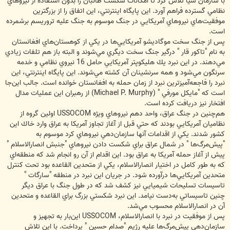
با سازمان سيا تلاش كرد تا امكانات شكست طالبان را بدون استفاده از نيروهاي
نظامي گسترده فراهم آورد. اين پايگاه اينترنتي، اين اتفاق را از بزرگترين
موفقيت‌هاي نيروهاي آمريكايي در جنگ موسوم به جنگ عليه تروريسم برشمرده
است.
پس از جنگ سخت موگاديشو آمريكايي‌ها در يكي از كوهستان‌هاي افغانستان
به نام "تاكور قار " درگير جنگ سخت ديگري مي‌شوند و البته باز هم تلفات زيادي
مي‌دهند. در اين نبرد يك هليكوپتر آمريكايي حامل 16 نيروي نظامي و خدمه
سرنگون مي‌شود و همه سرنشينان آن كشته مي‌شوند. اين پايگاه اينترنتي، اين
نبرد را فاجعه‌آميزترين نبرد از زمان حمله به افغانستان خوانده است. جالب اين‌جا
است كه "مايكل مورفي " (Michael P. Murphy) از رهبران اين عمليات مدال
افتخار نيز دريافت كرده است.
هم‌چنين در جنگ عراق، واحد دهم نيروهاي ويژه USSOCOM اولين گروه از
نظاميان آمريكايي بودند كه حتي قبل از آغاز تجاوز آمريكا به عراق وارد خاك اين
كشور شدند. يكي از اقدامات آنها سازمان‌دهي نيروهاي كرد موسوم به
"پيش‌مرگ‌ها " در شمال عراق براي شكست دادن نيروهاي "جنبش انصارالاسلام "
پيش از آغاز حمله آمريكا به عراق بود. اين اقدام از آن رو انجام شد كه منطقه‌اي
كه به طور كامل در اختيار انصارالاسلام، يكي از متحدين القاعده بود تحت كنترل
متحدين آمريكايي‌ها درآورده شود. در جريان اين نبرد در منطقه "سارگات "
تاسيسات تسليحات شيميايي نيز كشف شد كه در طول جنگ با عراق ديگر
چنين تاسيساتي به‌دست نيامد. اين نبرد شكستي بزرگ براي القاعده و متحدين
آن در انصارالاسلام محسوب مي‌شد.
پس از موفقيت در نبرد با انصارالاسلام، USSOCOM اين‌بار به تجهيز و
سازمان‌دهي پيش‌مرگ‌ها عليه رژيم "صدام حسين " پرداخت. با اين تلاش