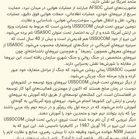
متحد آمريكا نيز نقش دارند.
ماموريت‌هاي اصلي AFSOC عبارتند از عمليات هوايي در ميدان نبرد، حمايت
سريع از نيروهاي خودي، عمليات اطلاعاتي، حملات هوايي فوق دقيق، عمليات
رواني، نقل و انتقال هوايي، سوخت‌رساني هوايي، شناسايي و نظارت.
دومين نيروي تحت فرمان USSOCOM واحدي است كه مربوط به عمليات ويژه
در ارتش آمريكا شده و از آن به اختصار تحت عنوان USASOC نام برده مي‌شود.
اين نيرو از خود USSOCOM هم قديمي‌تر است و بيش از 40 سال است كه
سرنيزه نيروهاي آمريكايي در جنگ‌هاي غيرمتعارف محسوب مي‌شود. USASOC از
نيروهاي معروفي همچون "رنجرها " و هم‌چنين نيروهاي ناشناخته‌اي چون
نيروهاي متخصص در جنگ رواني و جنگ شهري سازمان يافته است. اين نيروها
در مقابله با شورش‌ها نقش به‌سزايي دارند.
اهميت USASOC زماني روشن مي‌شود كه جنگ از مراحل متعارف خود عبور
كرده و وارد مرحله جنگ چريكي مي‌شود.
از ديگر نيروهاي تحت فرمان USSOCOM نيروهاي ويژه توسعه در كشورهاي
دوست در زمان صلح هستند كه اكنون از مهمترين فعاليت‌هاي آنها كار توسعه
در افغانستان است. اين كمك‌هاي توسعه‌اي از طريق ارائه آموزش به نيروهاي
پليس و ارتش اين كشورها انجام مي‌شود. نيروهاي ويژه آمريكايي به گونه‌اي
آموزش داده مي‌شوند كه در درجه اول يك رزم‌آور و در درجه دوم يك مربي باشند
چرا كه بايد بتوانند تيم خود و متحدين خود را آموزش دهند.
ديگر نيرويي كه از آن نام برده شده است نيروي دريايي تحت فرمان USSOCOM
است. اين نيرو در 16 آوريل 1987 در كاليفرنيا تاسيس شد. اين نيرو كه به
اختصار NSW خوانده مي‌شود وظيفه دارد تا بينش، رهبري، منابع و نظارت لازم را
براي قواي بحريه آمريكايي فراهم آورد تا آمادگي لازم را براي نبردهاي دريايي