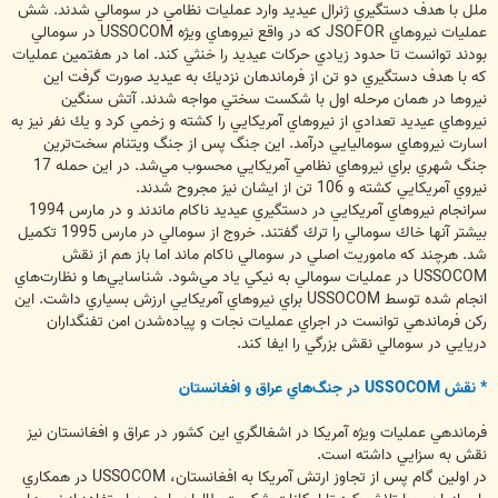
ملل با هدف دستگيري ژنرال عيديد وارد عمليات نظامي در سومالي شدند. شش
عمليات نيروهاي JSOFOR كه در واقع نيروهاي ويژه USSOCOM در سومالي
بودند توانست تا حدود زيادي حركات عيديد را خنثي كند. اما در هفتمين عمليات
كه با هدف دستگيري دو تن از فرماندهان نزديك به عيديد صورت گرفت اين
نيروها در همان مرحله اول با شكست سختي مواجه شدند. آتش سنگين
نيروهاي عيديد تعدادي از نيروهاي آمريكايي را كشته و زخمي كرد و يك نفر نيز به
اسارت نيروهاي سوماليايي درآمد. اين جنگ پس از جنگ ويتنام سخت‌ترين
جنگ شهري براي نيروهاي نظامي آمريكايي محسوب مي‌شد. در اين حمله 17
نيروي آمريكايي كشته و 106 تن از ايشان نيز مجروح شدند.
سرانجام نيروهاي آمريكايي در دستگيري عيديد ناكام ماندند و در مارس 1994
بيشتر آنها خاك سومالي را ترك گفتند. خروج از سومالي در مارس 1995 تكميل
شد. هرچند كه ماموريت اصلي در سومالي ناكام ماند اما باز هم از نقش
USSOCOM در عمليات سومالي به نيكي ياد مي‌شود. شناسايي‌ها و نظارت‌هاي
انجام شده توسط USSOCOM براي نيروهاي آمريكايي ارزش بسياري داشت. اين
ركن فرماندهي توانست در اجراي عمليات نجات و پياده‌شدن امن تفنگداران
دريايي در سومالي نقش بزرگي را ايفا كند.
* نقش USSOCOM در جنگ‌هاي عراق و افغانستان
فرماندهي عمليات ويژه آمريكا در اشغالگري اين كشور در عراق و افغانستان نيز
نقش به سزايي داشته است.
در اولين گام پس از تجاوز ارتش آمريكا به افغانستان، USSOCOM در همكاري