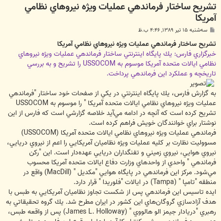
تشريح ساختار فرماندهي عمليات ويژه نيروهاي نظامي
آمريكا
پ
سه‌شنبه ۱۵ تیر ۱۳۸۹, ۴:۴۶ ب.ظ
س
ت
تشريح ساختار فرماندهي عمليات ويژه نيروهاي نظامي آمريكا
خبرگزاري فارس: يك پايگاه اينترنتي ساختار فرماندهي عمليات ويژه نيروهاي
نظامي ايالات متحده آمريكا موسوم به USSOCOM را تشريح و به بررسي
تاريخچه و عملكرد اين فرماندهي پرداخت.
به گزارش فارس، يك پايگاه اينترنتي در يكي از صفحات خود ساختار "فرماندهي
عمليات ويژه نيروهاي نظامي ايالات متحده آمريكا " را موسوم به USSOCOM
تشريح كرده است كه آنچه در ادامه مي‌آيد خلاصه گزارشي است كه فارس از اين
نوشتار براي خوانندگان خويش فراهم كرده است.
فرماندهي عمليات ويژه نيروهاي نظامي ايالات متحده آمريكا (USSOCOM)
مسووليت نظارت بر كليه عمليات ويژه نظاميان آمريكايي را اعم از نيروي دريايي،
نيروي هوايي، نيروي زميني و تفنگداران دريايي عهده‌دار است. اين "ركن
فرماندهي " واحدي از واحدهاي وزارت دفاع ايالات متحده آمريكا محسوب
مي‌شود. مركز اين فرماندهي در پايگاه هوايي "مكديل " (MacDill) واقع در
منطقه "تامپا " (Tampa) در ايالات "فلوريدا " قرار دارد.
ايده تاسيس اين فرماندهي پس از شكست تجاوز نظاميان آمريكايي به طبس با
هدف آزادسازي گروگان‌هاي اين كشور در ايران مطرح شد. يك گروه تحقيقاتي به
رهبري "دريادار جيمز الو هالووي " (James L. Holloway) پس از واقعه طبس،