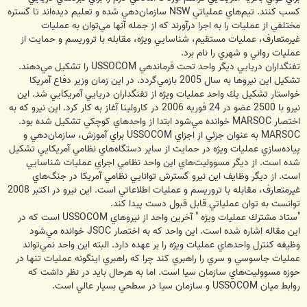
كسب كنند. تيم‌هاي عملياتي NSW سازمان‌دهي شده و تعليم ديده‌اند تا گستره
مختلفي از عمليات را به اجرا درآورند كه از جمله آنها مي‌توان به عمليات
غيرمتعارف، عمليات مستقيم، شناسايي ويژه، مقابله با تروريسم و حمايت از
عمليات رواني و شهري را نام برد.
تفنگداران دريايي ديگر واحد تحت فرماندهي USSOCOM را تشكيل مي‌دهند.
تشكيل اين نيروها به سال 2005 بازمي‌گردد. در اين زمان وزير دفاع آمريكا
خواستار تشكيل يك واحد عمليات ويژه از تفنگداران دريايي آمريكايي شد. اين
نيرو با 2500 عضو در 24 فوريه 2006 در كارولينا آغاز به كار كرد. اين نيرو كه به
اختصار MARSOC خوانده مي‌شود ابتدا از واحدهاي كوچكي تشكيل شده بود.
MARSOC به عنوان جزئي از اجزاي USSOCOM براي آموزش، سازمان‌دهي و
پياده‌سازي عمليات ويژه در حمايت از ساير دستگاه‌هاي نظامي آمريكايي تشكيل
شده است. از ديگر مسووليت‌هاي اين واحد نظامي اجراي عمليات شناسايي
است. از ديگر وظايف اين نيرو گسترش توانايي نظامي آمريكا در جنگ‌هاي
غيرمتعارف، مقابله با تروريسم و عمليات اطلاعاتي است. اين نيرو در اكتبر 2008
توانست به توان عملياتي قابل قبول دست پيدا كند.
"ستاد مشترك عمليات ويژه " آخرين واحد از نيروهاي USSOCOM است كه در
اين مقاله اشاره شده است. اين واحد كه به اختصار JSOC خوانده مي‌شود
وظيفه كنترل واحدهاي عمليات ويژه را بر عهده دارد. البته اين واحد نمي‌تواند
عمليات جاسوسي و سري را راهبري كند چرا كه راهبري اينگونه عمليات تنها در
حوزه مسووليت‌هاي سازمان سيا است. اما به هرحال بايد در نظر داشت كه
روابط ميان USSOCOM و سازمان سيا در سطحي بسيار عالي است.