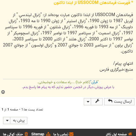
* فهرست فرماندهان USSOCOM از ابتدا تاكنون
فرماندهان USSOCOM از ابتدا تاكنون عبارت بوده‌اند از: "ژنرال ليندسي " از
آوريل 1987 تا ژوئن 1990، "ژنرال استينر " از ژوئن 1990 تا مه 1993، "ژنرال
داوينگ " از مه 1993 تا فوريه 1996، "ژنرال شلتون " از فوريه 1996 تا سپتامبر
1997، "ژنرال اسميت " از سپتامبر 1997 تا نوامبر 1997، "ژنرال اسچوميكر " از
نوامبر 1997 تا اكتبر 2000، "ژنرال هلند " از اكتبر 2000 تا سپتامبر 2003،
"ژنرال براون " از سپتامبر 2003 تا جولاي 2007 و "ژنرال اولسون " از جولاي 2007
تاكنون.
انتهاي پيام/
منبع:خبرگزاری فارس
"
قرآن"
(کلام خدا) ...راه سعادت و خوشبختی.
با عرض پوزش،دیگر در انجمن حضور ندارم،که به پیام ها پاسخ بدم.
ب
ا
ارسال پست
ل
ا
تعداد پست ها:1 • صفحه
1
از
1
پرش به
صفحه اول تالار
تماس با ما
Sitemap
حذف کوکی ها