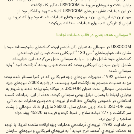
پايان يافت و نيروهاي مربوط به USSOCOM به آمريكا بازگشتند.
در اين عمليات نقش نيروهاي USSOCOM كاملا مشهود و آشكار بود. از
مهمترين توانايي‌هاي اين نيروهاي حرفه‌اي عمليات شبانه بود چرا كه نيروهاي
ايراني از تاريكي شب براي عمليات استفاده مي‌كردند.
* سومالي، هدف بعدي در قالب عمليات نجات!
USSOCOM در سومالي به عنوان ركن فراهم آورده كمك‌هاي بشردوستانه خود را
نشان داد. هواپيماهاي "سي 130 " آمريكايي تحت فرمان اين فرماندهي
كمك‌هاي خود شامل دارو و ... را به سومالي حمل مي‌كردند. اين هواپيماها
شامل اولين سربازان آمريكايي بودند كه تحت عنوان برنامه "بازگشت اميد " وارد
سومالي شدند.
در دسامبر 1992، تجهيزات نيروهاي ويژه آمريكايي كه در كنيا مستقر شده بودند
نيز به عمليات موسوم به بازگشت اميد پيوستند. در ژانويه 2003، نيروهاي ويژه
مخصوص سومالي تحت عنوان JSOFOR در موگاديشو پياده شدند و شروع به
برقراري ارتباط با رهبران قبايل بومي سومالي كردند. هدف از اين ارتباطات كسب
اطلاعاتي در خصوص چگونگي حفاظت از نيروها و هم‌چنين عمليات نجات آتي
بود. JSOFOR تا ماه آوريل همان سال، 26000 مايل از خاك سومالي را پشت
سر گذاشت و 277 قبضه سلاح را ضبط كرده و قريب به 45320 پوند مواد
منفجره را از بين برد.
در ماه اوت 1993، نيروهاي فرماندهي عمليات ويژه ايالات متحده آمريكا با توجه
به حملات نيروهاي "محمد فرح عيديد " به نيروهاي آمريكايي و نيروهاي سازمان