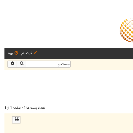
ثبت نام
ورود
جستجو
جستجو
تعداد پست ها:1 • صفحه
1
از
1