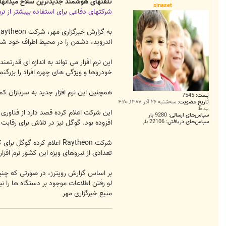
ت
تلفنهای هوشمند جدیدترین سلاح میدانه
sinaset
شرکتهای دفاعی برای استفاده بیبشتر از ن
اندروید، دشمن را در محیط اطراف خود شن
این نرم افزار می تواند به اندازه ای قدر
خودروها و ویژگی های چهره افراد را بزرگنم
همچنین این نرم افزار جدید به سربازان کم
پست:
7545
تاریخ عضویت:
سه‌شنبه ۲۶ آذر ۱۳۸۷, ۴:۲۰
ب.ظ
سپاس‌های ارسالی:
9280 بار
سپاس‌های دریافتی:
22106 بار
افزوده بود. گوگل نیز در تلاش برای رقابت با سکوی iOS تلفنهای هوشمند آی-فن، به این شرکت در دسترسی و درک کامل سیستم عامل اندرو
شرکت Raytheon اعلام کرده
تعدادی از نیروهای ویژه این کشور نرم افزار 
بر اساس گزارش رویترز، در صورتی که چنی
لو رفتن اطلاعات موجود بر دستگاه ها را نی
منبع خبرگزاری مهر