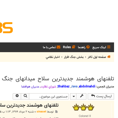
لینک سریع
راهنما
Rules
تماس با ما
صفحه اول تالار
بخش جنگ افزار
اخبار نظامي
تلفنهای هوشمند جدیدترین سلاح میدانهای جنگ
مدیران انجمن:
abdolmahdi
,
Java
,
Shahbaz
,
شوراي نظارت
,
مديران هوافضا
جستجو
جستجوی پی
ارسال پست
تلفنهای هوشمند جدیدترین سل
پ
توسط
sinaset
»
شنبه ۲ مرداد ۱۳۸۹, ۱:۱۳ ب.ظ
س
Colonel II