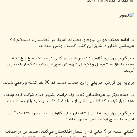
پ
جمعه ۱۵ مرداد ۱۳۸۹, ۱:۲۱ ق.ظ
س
ت
در ادامه حملات هوايي نيروهاي تحت امر امريکا در افغانستان، دست‌کم 43
غيرنظامي افغان در شرق اين کشور کشته و زخمي ‌شده‌اند.
خبرنگار پرس‌تي‌وي گزارش داد، نيروهاي امريکايي در حملات صبح پنج‌شنبه
خود، مناطق هاشم‌خيل و نکرخيل شهرستان خورياني ولايت ننگرهار را بمباران
کردند.
بر پايه اين گزارش، در يکي از اين حملات دست کم 30 نفر کشته و زخمي شدند.
در حمله ديگر نيز غيرنظامياني که در يک مراسم تشييع جنازه شرکت کرده بودند،
هدف قرار گرفتند که 13 تن از آنان از جمله 2 کودک جان خود را از دست دادند.
خبرنگار پرس‌تي‌وي به نقل از شاهدان عيني گزارش داد، در بين کشته‌شدگان
اين حادثه هيچ فرد مسلحي حضور نداشت.
گفتني است، در 9 سالي که از اشغال افغانستان مي‌گذرد، صدها تن در حملات