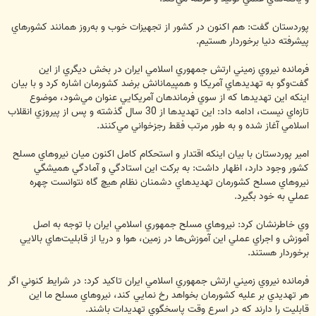
‌پوردستان گفت: هم اكنون در كشور از تجهيزات خوب و به‌روز همانند كشورهاي
پيشرفته دنيا برخوردار هستيم.
فرمانده نيروي زميني ارتش جمهوري اسلامي ايران در بخش ديگري از اين
گفت‌وگو به تهديدهاي آمريكا و همپيمانانش برضد كشورمان اشاره كرد و با بيان
اينكه اين تهديدها كه از سوي فرماندهان آمريكايي عنوان مي‌شود، موضوع
تازه‌اي نيست، ادامه داد: اين تهديدها از 30 سال گذشته و پس از پيروزي انقلاب
اسلامي آغاز شده و به طور مرتب فقط رجزخواني مي‌كنند.
امير پوردستان با بيان اينكه اقتدار و استحكام كامل اكنون ميان نيروهاي مسلح
كشور وجود دارد، اظهار داشت: به بركت اين استادگي و آمادگي هميشگي
نيروهاي مسلح كشورمان تهديدهاي دشمنان نظام هيچ گاه نتوانست چهره
عملي به خود بگيرد.
وي خاطرنشان كرد: نيروهاي مسلح جمهوري اسلامي ايران با توجه به اصل
آموزش و اجراي عملي اين آموزش‌ها در زمين، هوا و دريا از قابليت‌هاي بالايي
برخوردار هستند.
فرمانده نيروي زميني ارتش جمهوري اسلامي ايران تاكيد كرد: در شرايط كنوني اگر
هر تهديدي بر عليه كشورمان بخواهد رخ نمايي كند، نيروهاي مسلح ما اين
قابليت را دارند كه در اسرع وقت پاسخگوي تهديدات باشند.