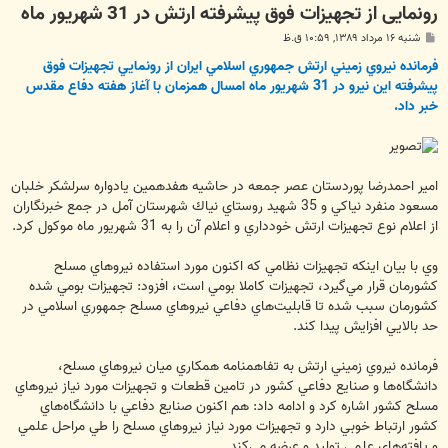
رونمایی از تجهیزات فوق پیشرفته ارتش در 31 شهریور ماه
پ
شنبه ۱۶ مرداد ۱۳۸۹, ۱۰:۵۹ ق.ظ
س
ت
فرمانده نيروي زميني ارتش جمهوري اسلامي ايران از رونمايي تجهيزات فوق
پيشرفته اين نيرو در 31‌ شهريور ماه امسال همزمان با آغاز هفته دفاع مقدس
خبر داد.
امير احمدرضا پوردستان عصر جمعه در حاشيه هفدهمين يادواره سرلشكر خلبان
مسعود منفرد نياكي و 35 شهيد روستاي نياك شهرستان آمل در جمع خبرنگاران
از اعلام نوع تجهيزات ارتش خودداري و اعلام آن را به 31 شهريور ماه موكول كرد.
وي با بيان اينكه تجهيزات نظامي كه اكنون مورد استفاده نيروهاي مسلح
كشورمان قرار مي‌گيرد، تجهيزات كاملا بومي است، افزود: تجهيزات بومي شده
كشورمان سبب شده تا قابليت‌هاي دفاعي نيروهاي مسلح جمهوري اسلامي در
حد بالايي افزايش پيدا كند.
فرمانده نيروي زميني ارتش به تفاهمنامه همكاري ميان نيروهاي مسلح،
دانشگاه‌ها و صنايع دفاعي كشور در تامين قطعات و تجهيزات مورد نياز نيروهاي
مسلح كشور اشاره كرد و ادامه داد: هم اكنون صنايع دفاعي با دانشگاه‌هاي
كشور ارتباط خوبي دارد و تجهيزات مورد نياز نيروهاي مسلح را طي مراحل علمي
و يافته‌هاي علمي توليد و عرضه مي‌كند.