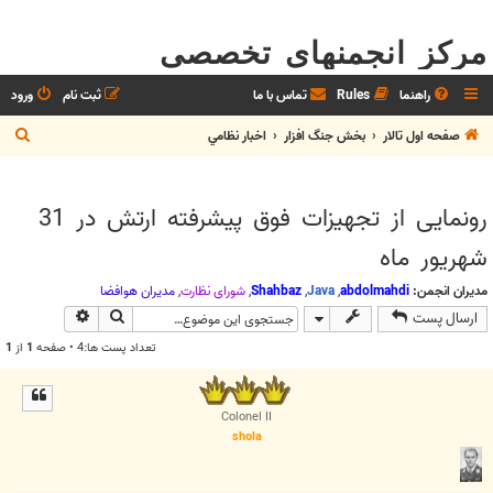
مرکز انجمنهای تخصصی
راهنما
Rules
تماس با ما
ثبت نام
ورود
ج
صفحه اول تالار
بخش جنگ افزار
اخبار نظامي
س
ت
رونمایی از تجهیزات فوق پیشرفته ارتش در 31
ج
شهریور ماه
و
مدیران انجمن:
abdolmahdi
,
Java
,
Shahbaz
,
شوراي نظارت
,
مديران هوافضا
جستجو
جستجوی پیش
ارسال پست
تعداد پست ها:4 • صفحه
1
از
1
Colonel II
shola