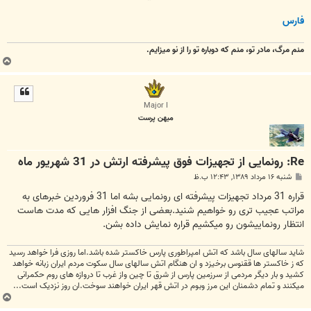
فارس
منم مرگ، مادر تو، منم که دوباره تو را از نو میزایم.
ب
ا
ل
ا
Major I
میهن پرست
Re: رونمایی از تجهیزات فوق پیشرفته ارتش در 31 شهریور ماه
پ
شنبه ۱۶ مرداد ۱۳۸۹, ۱۲:۴۳ ب.ظ
س
ت
قراره 31 مرداد تجهیزات پیشرفته ای رونمایی بشه اما 31 فروردین خبرهای به
مراتب عجیب تری رو خواهیم شنید.بعضی از جنگ افزار هایی که مدت هاست
انتظار رونماییشون رو میکشیم قراره نمایش داده بشن.
شاید سالهای سال باشد که اتش امپراطوری پارس خاکستر شده باشد.اما روزی فرا خواهد رسید
که ز خاکستر ها ققنوس برخیزد و ان هنگام اتش سالهای سال سکوت مردم ایران زبانه خواهد
کشید و بار دیگر مردمی از سرزمین پارس از شرق تا چین واز غرب تا دروازه های روم حکمرانی
میکنند و تمام دشمنان این مرز وبوم در اتش قهر ایران خواهند سوخت.ان روز نزدیک است...
ب
ا