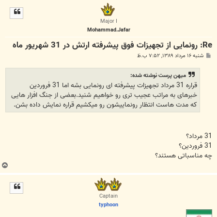
ل
ا
Major I
Mohammad.Jafar
Re: رونمایی از تجهیزات فوق پیشرفته ارتش در 31 شهریور ماه
پ
شنبه ۱۶ مرداد ۱۳۸۹, ۷:۵۲ ب.ظ
س
ت
میهن پرست نوشته شده:
قراره 31 مرداد تجهیزات پیشرفته ای رونمایی بشه اما 31 فروردین
خبرهای به مراتب عجیب تری رو خواهیم شنید.بعضی از جنگ افزار هایی
که مدت هاست انتظار رونماییشون رو میکشیم قراره نمایش داده بشن.
31 مرداد؟
31 فروردین؟
چه مناسباتی هستند؟
ب
ا
ل
ا
Captain
typhoon