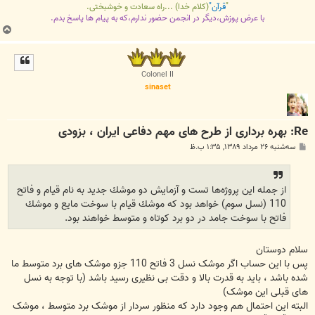
"
قرآن"
(کلام خدا) ...راه سعادت و خوشبختی.
با عرض پوزش،دیگر در انجمن حضور ندارم،که به پیام ها پاسخ بدم.
ب
ا
ل
ا
Colonel II
sinaset
Re: بهره برداری از طرح های مهم دفاعی ایران ، بزودی
پ
سه‌شنبه ۲۶ مرداد ۱۳۸۹, ۱:۳۵ ب.ظ
س
ت
از جمله اين پروژه‌ها تست و آزمايش دو موشك جديد به نام قيام و فاتح
110 (نسل سوم) خواهد بود كه موشك قيام با سوخت مايع و موشك
فاتح با سوخت جامد در دو برد كوتاه و متوسط خواهند بود.
سلام دوستان
پس با این حساب اگر موشک نسل 3 فاتح 110 جزو موشک های برد متوسط ما
شده باشد ، باید به قدرت بالا و دقت بی نظیری رسید باشد (با توجه به نسل
های قبلی این موشک)
البته این احتمال هم وجود دارد که منظور سردار از موشک برد متوسط ، موشک