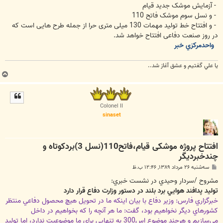
- آزمایش موشک جدید قیام
- و نسل سوم موشک فاتح 110
- و افتتاح خط تولید مهمات 130 میلی متری حرا از جمله طرح هایی است که
در روز صنعت دفاعی افتتاح خواهد شد.
واحدمركزي خبر
يا علي گفتيم و عشق آغاز شد..
ب
ا
ل
ا
Colonel II
sinaset
افتتاح پروژه موشکی قیام،فاتح110(نسل 3)بردکوتاه و
چندخبردیگر
پ
سه‌شنبه ۲۶ مرداد ۱۳۸۹, ۱۲:۴۶ ب.ظ
س
ت
مشروح /سردار وحيدي در نشست خبري:
توليد پدافند هوايي برد بلند در دستور وزارت دفاع قرار دارد
خبرگزاري فارس: وزير دفاع با بيان اينكه ما در تحويل هيچ محصول دفاعي منتظر
كشورهاي ديگر نخواهيم بود، گفت: ما هر آنچه را كه بخواهيم در داخل
مي‌سازيم و هرچند موضوع اس‌300 به تنهايي براي ما موضوعيت ندارد، اما توليد