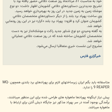
خود به مناسبت 31 مردادماه روز صنعت دفاعي حضور يافته بود با
تشريح جديدترين دستاوردهاي دفاعي كشورمان اظهار داشت: دو نوع
موشك زمين به زمين جديد در اين روز به بهره‌برداري خواهد رسيد.
وي ساخت پهپاد برد بلند را از ديگر دستاوردهاي متخصصان دفاعي
كشورمان عنوان كرد و افزود: پهپاد برد بلند «كرار» نيز در اين روز رونمايي
خواهد شد.
به گفته وحيدي دو نوع شناور جديد راكت و موشك‌انداز نيز به دست
متخصصان كشورمان ساخته شده كه در روز صنعت دفاعي عملياتي
خواهد شد.
مشروح اين نشست خبري متعاقبا ارسال مي‌شود.
خبرگزاري فارس
متاسفانه باید بگم ایران زیرساختهای لازم برای پهپادهای برد بلندی همچون MQ-
9 REAPER را ندارد.
پیش نیاز اینگونه پهپادها ماهواره های طراحی شده برای این منظور میباشند،
برآمدگی بوجود آمده در سر پهپاد مذکور نیز جایگاه دیش آنتن برای ارتباط با
ماهواره میباشد.