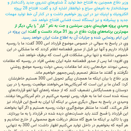
وزير دفاع همچنين به افتتاح خط توليد 2 شناورهاي تندروي جديد راكت‌انداز و
موشك‌انداز به نام‌هاي سراج و ذوالفقار اشاره كرد و گفت: افتتاح 28 پروژه
الكترونيك و اپتيك نيز در اين روز خواهيم داشت و در كنار آن خط توليد مهمات
جديد و پيشرفته و نيز ايستگاه تست فضايي افتتاح خواهد شد.
وحيدي پروژه هواپيماي بدون سرنشين و جت به نام " كرار " را يكي ديگر از
مهم‌ترين برنامه‌هاي وزارت دفاع در روز 31 مرداد دانست و گفت:
اين پروژه در
اين ايام رونمايي شده و جزئيات آن به اطلاع ملت ايران خواهد رسيد.
وي در پاسخ به سوالي در خصوص موضوع قرارداد اس 300 گفت: ما با روسيه
قرارداد داريم و آنها نيز قبل از صدور قطعنامه اعلام كردند كه ما مشكلي در اين
خصوص نداشته و تنها برخي مشكلات فني است كه برطرف خواهد شد.
وي افزود: اما پس از صدور قطعنامه عليه ايران بعضي افراد در روسيه كه مقامات
رسمي نبودند حرف‌هايي زدند اما مقامات رسمي دولت روسيه موضع روشني
نگرفتند و گفتند ما منتظر تصميم رئيس‌جمهور خواهيم ماند.
وزير دفاع با بيان اينكه ما همچنان پيگير تحويل اس 300 هستيم خاطرنشان
كرد:‌ گمان ما بر اين است كه آمريكايي‌ها مي‌خواهند موقعيت روسيه را در بين
دوستان و همسايگانش تضعيف كنند كه از جمله راه‌هاي آنها لغو قراردادهاي
بسته شده است اما ما به طرف روس توصيه مي‌كنيم در دام آمريكايي‌ها نيفتند.
وحيدي در پاسخ به سوال ديگري مبني بر اينكه آيا ايران به فسخ اين قرارداد نيز
فكر مي‌كند، گفت: ما منتظر موضع‌گيري دولت روسيه هستيم و اگر آنها بخواهند
اين قرارداد را فسخ كنند بايد خسارت‌هاي ديده شده در قرارداد را به ما بپردازند.
وي با تاكيد بر اينكه ما هيچ گاه منتظر دريافت هيچ محصولي از خارج نمانديم و
هر آنچه كه بخواهيم در داخل توليد مي‌كنيم اظهار داشت: اس 300 به تنهايي