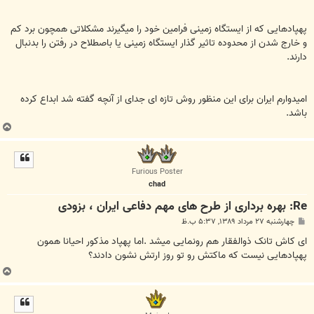
پهپادهایی که از ایستگاه زمینی فرامین خود را میگیرند مشکلاتی همچون برد کم
و خارج شدن از محدوده تاثیر گذار ایستگاه زمینی یا باصطلاح در رفتن را بدنبال
دارند.
امیدوارم ایران برای این منظور روش تازه ای جدای از آنچه گفته شد ابداع کرده
باشد.
ب
ا
ل
ا
Furious Poster
chad
Re: بهره برداری از طرح های مهم دفاعی ایران ، بزودی
پ
چهارشنبه ۲۷ مرداد ۱۳۸۹, ۵:۳۷ ب.ظ
س
ت
ای کاش تانک ذوالفقار هم رونمایی میشد .اما پهپاد مذکور احیانا همون
پهپادهایی نیست که ماکتش رو تو روز ارتش نشون دادند؟
ب
ا
ل
ا