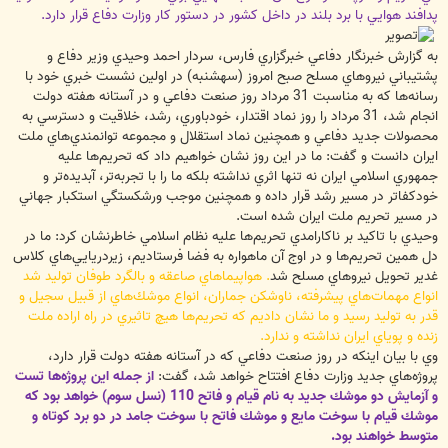
پدافند هوايي با برد بلند در داخل كشور در دستور كار وزارت دفاع قرار دارد.
به گزارش خبرنگار دفاعي خبرگزاري فارس، سردار احمد وحيدي وزير دفاع و
پشتيباني نيروهاي مسلح صبح امروز (سه‎شنبه) در اولين نشست خبري خود با
رسانه‌ها كه به مناسبت 31 مرداد روز صنعت دفاعي و در آستانه هفته دولت
انجام شد، 31 مرداد را روز نماد اقتدار، خودباوري،‌ رشد، خلاقيت و دسترسي به
محصولات جديد دفاعي و همچنين نماد استقلال و مجموعه توانمندي‌هاي ملت
ايران دانست و گفت: ما در اين روز نشان خواهيم داد كه تحريم‌ها عليه
جمهوري اسلامي ايران نه تنها اثري نداشته بلكه ما را با تجربه‌تر،‌ آبديده‌تر و
خودكفاتر در مسير رشد قرار داده و همچنين موجب ورشكستگي استكبار جهاني
در مسير تحريم ملت ايران شده است.
وحيدي با تاكيد بر ناكارامدي تحريم‌ها عليه نظام اسلامي خاطرنشان كرد: ما در
دل همين تحريم‌ها و در اوج آن ماهواره به فضا فرستاديم، زيردريايي‌هاي كلاس
غدير تحويل نيروهاي مسلح شد
. هواپيماهاي صاعقه و بالگرد طوفان توليد شد
انواع مهمات‌هاي پيشرفته، ناوشكن جماران، انواع موشك‌هاي از قبيل سجيل و
قدر به توليد رسيد و ما نشان داديم كه تحريم‌ها هيچ تاثيري در راه اراده ملت
زنده و پوياي ايران نداشته و ندارد.
وي با بيان اينكه در روز صنعت دفاعي كه در آستانه هفته دولت قرار دارد،
پروژه‌هاي جديد وزارت دفاع افتتاح خواهد شد، گفت:
از جمله اين پروژه‌ها تست
و آزمايش دو موشك جديد به نام قيام و فاتح 110 (نسل سوم) خواهد بود كه
موشك قيام با سوخت مايع و موشك فاتح با سوخت جامد در دو برد كوتاه و
متوسط خواهند بود.