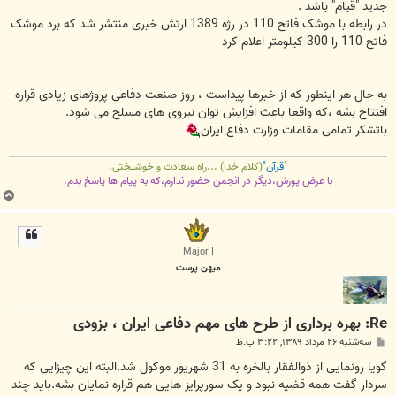
جدید "قیام" باشد .
در رابطه با موشک فاتح 110 در رژه 1389 ارتش خبری منتشر شد که برد موشک
فاتح 110 را 300 کیلومتر اعلام کرد
به حال هر اینطور که از خبرها پیداست ، روز صنعت دفاعی پروژهای زیادی قراره
افتتاح بشه ،که واقعا باعث افزایش توان نیروی های مسلح می شود.
باتشکر تمامی مقامات وزارت دفاع ایران
"
قرآن"
(کلام خدا) ...راه سعادت و خوشبختی.
با عرض پوزش،دیگر در انجمن حضور ندارم،که به پیام ها پاسخ بدم.
ب
ا
ل
ا
Major I
میهن پرست
Re: بهره برداری از طرح های مهم دفاعی ایران ، بزودی
پ
سه‌شنبه ۲۶ مرداد ۱۳۸۹, ۳:۲۲ ب.ظ
س
ت
گویا رونمایی از ذوالفقار بالخره به 31 شهریور موکول شد.البته این چیزایی که
سردار گفت همه قضیه نبود و یک سورپرایز هایی هم قراره نمایان بشه.باید چند