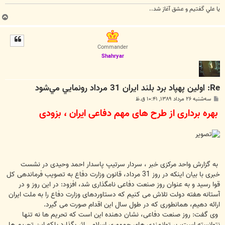
يا علي گفتيم و عشق آغاز شد..
ب
ا
ل
ا
Commander
Shahryar
Re: اولين پهپاد برد بلند ايران 31 مرداد رونمايي مي‌شود
پ
سه‌شنبه ۲۶ مرداد ۱۳۸۹, ۱۰:۴۱ ق.ظ
س
بهره برداری از طرح های مهم دفاعی ایران ، بزودی
ت
به گزارش واحد مرکزی خبر ، سردار سرتیپ پاسدار احمد وحیدی در نشست
خبری با بیان اینکه در روز 31 مرداد، قانون وزارت دفاع به تصویب فرماندهی کل
قوا رسید و به عنوان روز صنعت دفاعی نامگذاری شد، افزود: در این روز و در
آستانه هفته دولت تلاش می کنیم که دستاوردهای وزارت دفاع را به ملت ایران
ارائه دهیم، همانطوری که در طول سال این اقدام صورت می گیرد.
وی گفت: روز صنعت دفاعی، نشان دهنده این است که تحریم ها نه تنها
نتوانسته است، بر توانمندی های جمهوری اسلامی اثر بگذارد بلکه این تحریم ها