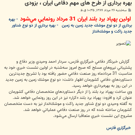
بهره برداری از طرح های مهم دفاعی ایران ، بزودی
پ
سه‌شنبه ۲۶ مرداد ۱۳۸۹, ۱۰:۳۵ ق.ظ
س
اولين پهپاد برد بلند ايران 31 مرداد رونمايي مي‌شود
ت
- بهره
برداري از دو نوع موشك جديد زمين به زمين
- بهره برداري از دو نوع شناور
جديد راكت و موشك‌انداز
گزارش خبرنگار دفاعي خبرگزاري فارس، سردار احمد وحيدي وزير دفاع و
پشتيباني نيروهاي مسلح كه صبح امروز سه‌شنبه در اولين نشست خبري خود به
مناسبت 31 مردادماه روز صنعت دفاعي حضور يافته بود با تشريح جديدترين
دستاوردهاي دفاعي كشورمان اظهار داشت: دو نوع موشك زمين به زمين جديد
در اين روز به بهره‌برداري خواهد رسيد.
وي ساخت پهپاد برد بلند را از ديگر دستاوردهاي متخصصان دفاعي كشورمان
عنوان كرد و افزود: پهپاد برد بلند «كرار» نيز در اين روز رونمايي خواهد شد.
به گفته وحيدي دو نوع شناور جديد راكت و موشك‌انداز نيز به دست متخصصان
كشورمان ساخته شده كه در روز صنعت دفاعي عملياتي خواهد شد.
مشروح اين نشست خبري متعاقبا ارسال مي‌شود.
خبرگزاري فارس