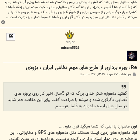
شاید سالهای سال باشد که اتش امپراطوری پارس خاکستر شده باشد.اما روزی فرا خواهد رسید
که ز خاکستر ها ققنوس برخیزد و ان هنگام اتش سالهای سال سکوت مردم ایران زبانه خواهد
کشید و بار دیگر مردمی از سرزمین پارس از شرق تا چین واز غرب تا دروازه های روم حکمرانی
میکنند و تمام دشمنان این مرز وبوم در اتش قهر ایران خواهند سوخت.ان روز نزدیک است...
ب
ا
ل
ا
Major
misam5526
Re: بهره برداری از طرح های مهم دفاعی ایران ، بزودی
پ
چهارشنبه ۲۷ مرداد ۱۳۸۹, ۱۰:۳۳ ب.ظ
س
ت
گفتید ماهواره شکر خدای بزرگ که تو 5سال اخیر کار روی پروژه های
فضایی دگرگون شده و میشه با صراحت گفت برای این مقاصد هم شاید
در سال های اینده ماهواره به فضا بفرستیم
اون ماهواره با اینی که شما میگید فرق داره ....
اونا ماهواره های زمین ایستا هستند مثل ماهواره های GPS و مخابراتی . این
ماهواره ها روی مدار استوا قرار می گیرند و نسبت به ناحیه ای در زمین ثابتند.