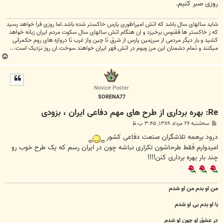
روزی صبر کنیم.
شاید سالهای سال باشد که اتش امپراطوری پارس خاکستر شده باشد.اما روزی فرا خواهد رسید
که ز خاکستر ها ققنوس برخیزد و ان هنگام اتش سالهای سال سکوت مردم ایران زبانه خواهد
کشید و بار دیگر مردمی از سرزمین پارس از شرق تا چین واز غرب تا دروازه های روم حکمرانی
میکنند و تمام دشمنان این مرز وبوم در اتش قهر ایران خواهند سوخت.ان روز نزدیک است...
ب
ا
ل
ا
Novice Poster
SORENA77
Re: بهره برداری از طرح های مهم دفاعی ایران ، بزودی
پ
سه‌شنبه ۲۶ مرداد ۱۳۸۹, ۳:۴۵ ب.ظ
س
ت
درود برهمه تلاشگران صنعت دفاعی کشور
امیدوارم فقط طرحاشون تکراری نباشه چون در ایران رسم که یک طرح خوب رو
چند بار بهره برداری کنن!!!!
من او بدم من او شدم
با او بدم بی او شدم
در عشق او چون او شدم