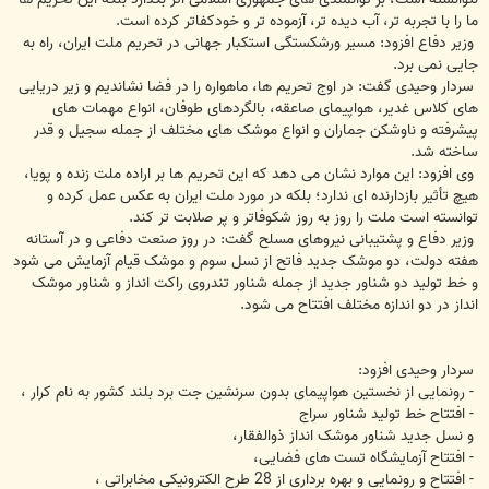
ما را با تجربه تر، آب دیده تر، آزموده تر و خودکفاتر کرده است.
وزیر دفاع افزود: مسیر ورشکستگی استکبار جهانی در تحریم ملت ایران، راه به
جایی نمی برد.
سردار وحیدی گفت: در اوج تحریم ها، ماهواره را در فضا نشاندیم و زیر دریایی
های کلاس غدیر، هواپیمای صاعقه، بالگردهای طوفان، انواع مهمات های
پیشرفته و ناوشکن جماران و انواع موشک های مختلف از جمله سجیل و قدر
ساخته شد.
وی افزود: این موارد نشان می دهد که این تحریم ها بر اراده ملت زنده و پویا،
هیچ تأثیر بازدارنده ای ندارد؛ بلکه در مورد ملت ایران به عکس عمل کرده و
توانسته است ملت را روز به روز شکوفاتر و پر صلابت تر کند.
وزیر دفاع و پشتیبانی نیروهای مسلح گفت: در روز صنعت دفاعی و در آستانه
هفته دولت، دو موشک جدید فاتح از نسل سوم و موشک قیام آزمایش می شود
و خط تولید دو شناور جدید از جمله شناور تندروی راکت انداز و شناور موشک
انداز در دو اندازه مختلف افتتاح می شود.
سردار وحیدی افزود:
- رونمایی از نخستین هواپیمای بدون سرنشین جت برد بلند کشور به نام کرار ،
- افتتاح خط تولید شناور سراج
و نسل جدید شناور موشک انداز ذوالفقار،
- افتتاح آزمایشگاه تست های فضایی،
- افتتاح و رونمایی و بهره برداری از 28 طرح الکترونیکی مخابراتی ،