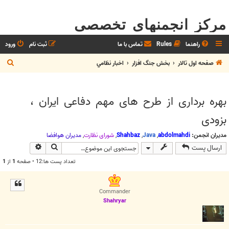
مرکز انجمنهای تخصصی
راهنما
Rules
تماس با ما
ثبت نام
ورود
ج
صفحه اول تالار
بخش جنگ افزار
اخبار نظامي
س
ت
بهره برداری از طرح های مهم دفاعی ایران ،
ج
بزودی
و
مدیران انجمن:
abdolmahdi
,
Java
,
Shahbaz
,
شوراي نظارت
,
مديران هوافضا
جستجو
جستجوی پیش
ارسال پست
تعداد پست ها:12 • صفحه
1
از
1
Commander
Shahryar