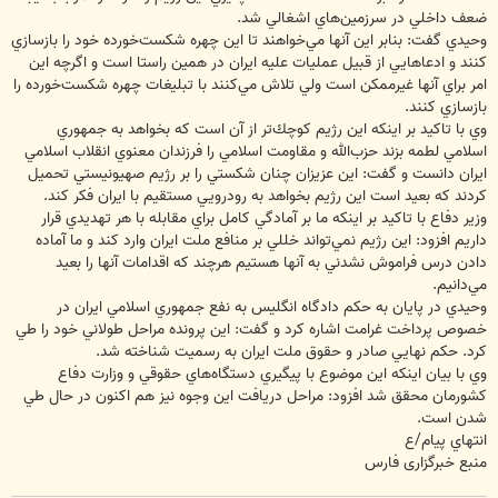
ضعف داخلي در سرزمين‌هاي اشغالي شد.
وحيدي گفت: بنابر اين آنها مي‌خواهند تا اين چهره شكست‌خورده خود را بازسازي
كنند و ادعاهايي از قبيل عمليات عليه ايران در همين راستا است و اگرچه اين
امر براي آنها غيرممكن است ولي تلاش مي‌كنند با تبليغات چهره شكست‌خورده را
بازسازي كنند.
وي با تاكيد بر اينكه اين رژيم كوچك‌تر از آن است كه بخواهد به جمهوري
اسلامي لطمه بزند حزب‌الله و مقاومت اسلامي را فرزندان معنوي انقلاب اسلامي
ايران دانست و گفت: اين عزيزان چنان شكستي را بر رژيم صهيونيستي تحميل
كردند كه بعيد است اين رژيم بخواهد به رودرويي مستقيم با ايران فكر كند.
وزير دفاع با تاكيد بر اينكه ما بر آمادگي كامل براي مقابله با هر تهديدي قرار
داريم افزود: اين رژيم نمي‌تواند خللي بر منافع ملت ايران وارد كند و ما آماده
دادن درس فراموش نشدني به آنها هستيم هرچند كه اقدامات آنها را بعيد
مي‌دانيم.
وحيدي در پايان به حكم دادگاه انگليس به نفع جمهوري اسلامي ايران در
خصوص پرداخت غرامت اشاره كرد و گفت: اين پرونده مراحل طولاني خود را طي
كرد. حكم نهايي صادر و حقوق ملت ايران به رسميت شناخته شد.
وي با بيان اينكه اين موضوع با پيگيري دستگاه‌هاي حقوقي و وزارت دفاع
كشورمان محقق شد افزود: مراحل دريافت اين وجوه نيز هم اكنون در حال طي
شدن است.
انتهاي پيام/ع
منبع خبرگزاری فارس