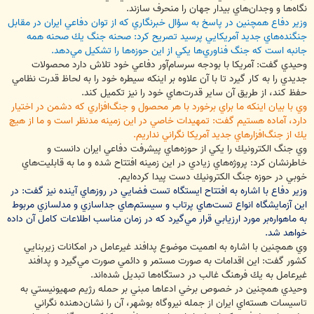
نگاه‌ها و وجدان‌هاي بيدار جهان را منحرف سازند.
وزير دفاع همچنين در پاسخ به سؤال خبرنگاري كه از توان دفاعي ايران در مقابل
جنگنده‌هاي جديد آمريكايي پرسيد تصريح كرد: صحنه جنگ يك صحنه همه
جانبه است كه جنگ فناوري‌ها يكي از اين حوزه‌ها را تشكيل مي‌دهد.
وحيدي گفت: آمريكا با بودجه سرسام‌آور دفاعي خود تلاش دارد محصولات
جديدي را به كار گيرد تا با آن علاوه بر اينكه سيطره خود را به لحاظ قدرت نظامي
حفظ كند، از طريق آن ساير قدرت‌هاي خود را نيز تكميل كند.
وي با بيان اينكه ما براي برخورد با هر محصول و جنگ‌افزاري كه دشمن در اختيار
دارد، آماده هستيم گفت: تمهيدات خاصي در اين زمينه مدنظر است و ما از هيچ
يك از جنگ‌افزارهاي جديد آمريكا نگراني نداريم.
وي جنگ الكترونيك را يكي از حوزه‌هاي پيشرفت دفاعي ايران دانست و
خاطرنشان كرد: پروژه‌هاي زيادي در اين زمينه افتتاح شده و ما به قابليت‌هاي
خوبي در حوزه جنگ الكترونيك دست پيدا كرده‌ايم.
وزير دفاع با اشاره به افتتاح ايستگاه تست فضايي در روزهاي آينده نيز گفت: در
اين آزمايشگاه انواع تست‌هاي پرتاب و سيستم‌هاي جداسازي و مدلسازي مربوط
به ماهواره‌بر مورد ارزيابي قرار مي‌گيرد كه در زمان مناسب اطلاعات كامل آن داده
خواهد شد.
وي همچنين با اشاره به اهميت موضوع پدافند غيرعامل در امكانات زيربنايي
كشور گفت: اين اقدامات به صورت مستمر و دائمي صورت مي‌گيرد و پدافند
غيرعامل به يك فرهنگ غالب در دستگاه‌ها تبديل شده‌اند.
وحيدي همچنين در خصوص برخي ادعاها مبني بر حمله رژيم صهيونيستي به
تاسيسات هسته‌اي ايران از جمله نيروگاه بوشهر، آن را نشان‌دهنده نگراني