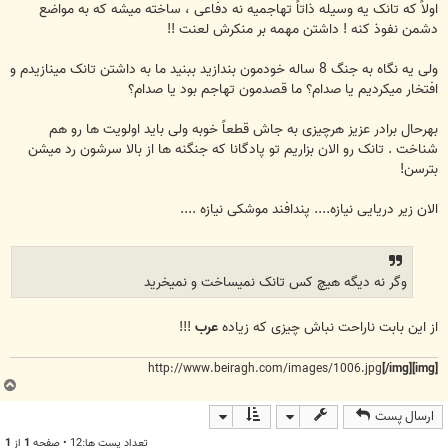
اولاً که تانک یه وسیله ذاتاً تهاجمیه نه دفاعی ، ساخته میشه که به مواضع
دشمن نفوذ کنه ! داشتن مهمه بر منکرش لعنت !!
ولی یه نگاه به جنگ 8 ساله خودمون بندازید ببنید ما به داشتن تانک مینازیدم و
افتخار میکردیم یا صدام؟ ما قصدمون تهاجم بود یا صدام؟
بهرحال برادر عزیز هرچیزی به جاش قطعاً خوبه ولی باید اولویت ها رو هم
شناخت . تانک رو الان بزاریم تو پادگانا که جنگنه ها از بالا سرشون رد میشن
بترسن!
الان زیر دریایی نیازه.... پندافند موشکی نیازه ....
وگر نه دیگه هیچ کس تانک نمیساخت و نمیخرید
از این بابت ناراحت نباش چیزی که زیاده
عرب
!!!
http://www.beiragh.com/images/1006.jpg
[/img]
[img]
ب
ا
ارسال پست
ل
ا
تعداد پست ها:12 • صفحه
1
از
1