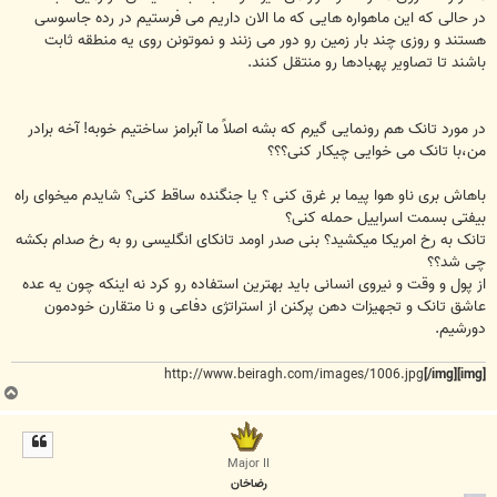
در حالی که این ماهواره هایی که ما الان داریم می فرستیم در رده جاسوسی
هستند و روزی چند بار زمین رو دور می زنند و نموتونن روی یه منطقه ثابت
باشند تا تصاویر پهبادها رو منتقل کنند.
در مورد تانک هم رونمایی گیرم که بشه اصلاً ما آبرامز ساختیم خوبه! آخه برادر
من،با تانک می خوایی چیکار کنی؟؟؟
باهاش بری ناو هوا پیما بر غرق کنی ؟ یا جنگنده ساقط کنی؟ شایدم میخوای راه
بیفتی بسمت اسراییل حمله کنی؟
تانک به رخ امریکا میکشید؟ بنی صدر اومد تانکای انگلیسی رو به رخ صدام بکشه
چی شد؟؟
از پول و وقت و نیروی انسانی باید بهترین استفاده رو کرد نه اینکه چون یه عده
عاشق تانک و تجهیزات دهن پرکنن از استراتژی دفاعی و نا متقارن خودمون
دورشیم.
http://www.beiragh.com/images/1006.jpg
[/img]
[img]
ب
ا
ل
ا
Major II
رضاخان