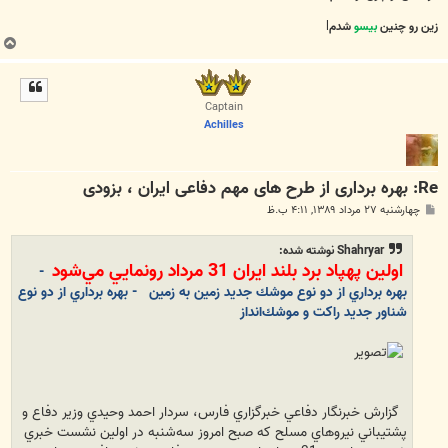
زین رو چنین
بیسو
شدم
l
ب
ا
ل
ا
Captain
Achilles
Re: بهره برداری از طرح های مهم دفاعی ایران ، بزودی
پ
چهارشنبه ۲۷ مرداد ۱۳۸۹, ۴:۱۱ ب.ظ
س
ت
Shahryar نوشته شده:
اولين پهپاد برد بلند ايران 31 مرداد رونمايي مي‌شود
-
بهره برداري از دو نوع موشك جديد زمين به زمين
- بهره برداري از دو نوع
شناور جديد راكت و موشك‌انداز
گزارش خبرنگار دفاعي خبرگزاري فارس، سردار احمد وحيدي وزير دفاع و
پشتيباني نيروهاي مسلح كه صبح امروز سه‌شنبه در اولين نشست خبري