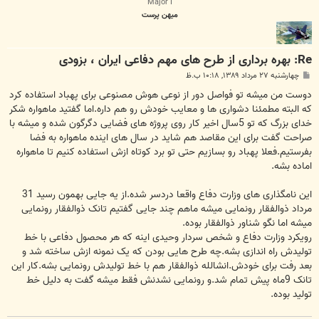
Major I
میهن پرست
Re: بهره برداری از طرح های مهم دفاعی ایران ، بزودی
پ
چهارشنبه ۲۷ مرداد ۱۳۸۹, ۱۰:۱۸ ب.ظ
س
ت
دوست من میشه تو فواصل دور از نوعی هوش مصنوعی برای پهباد استفاده کرد
که البته مطمئنا دشواری ها و معایب خودش رو هم داره.اما گفتید ماهواره شکر
خدای بزرگ که تو 5سال اخیر کار روی پروژه های فضایی دگرگون شده و میشه با
صراحت گفت برای این مقاصد هم شاید در سال های اینده ماهواره به فضا
بفرستیم.فعلا پهباد رو بسازیم حتی تو برد کوتاه ازش استفاده کنیم تا ماهواره
اماده بشه.
این نامگذاری های وزارت دفاع واقعا دردسر شده.از یه جایی بهمون رسید 31
مرداد ذوالفقار رونمایی میشه ماهم چند جایی گفتیم تانک ذوالفقار رونمایی
میشه اما نگو شناور ذوالفقار بوده.
رویکرد وزارت دفاع و شخص سردار وحیدی اینه که هر محصول دفاعی با خط
تولیدش راه اندازی بشه.چه طرح هایی بودن که یک نمونه ازش ساخته شد و
بعد رفت برای خودش.انشالله ذوالفقار هم با خط تولیدش رونمایی بشه.کار این
تانک 9ماه پیش تمام شد.و رونمایی نشدنش فقط میشه گفت به دلیل خط
تولید بوده.