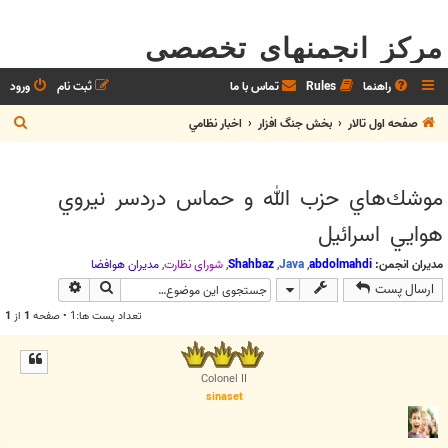
مرکز انجمنهای تخصصی
راهنما
Rules
تماس با ما
ثبت نام
ورود
ج
صفحه اول تالار
بخش جنگ افزار
اخبار نظامي
س
ت
موشك‌هاي حزب الله و حماس دردسر نيروي
ج
هوايي اسرائيل
و
مدیران انجمن:
abdolmahdi
,
Java
,
Shahbaz
,
شوراي نظارت
,
مديران هوافضا
جستجو
جستجوی پیش
ارسال پست
تعداد پست ها:1 • صفحه
1
از
1
Colonel II
sinaset