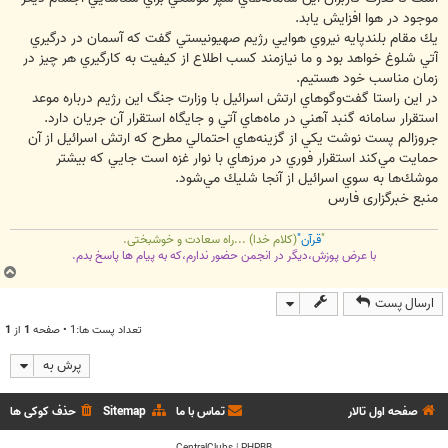
موجود در هوا افزايش يابد.
يك مقام بلندپايه نيروي هوايي رژيم صهيونيستي گفت كه آسمان در درگيري
آتي شلوغ خواهد بود و ما نيازمند كسب اطلاع از كيفيت به كارگيري هر چيز در
زمان مناسب خود هستيم.
در اين راستا گفت‌وگوهاي ارتش اسرائيل با وزارت جنگ اين رژيم درباره موعد
استقرار سامانه گنبد آهني در ماه‌هاي آتي و جايگاه استقرار آن جريان دارد.
جروزالم پست نوشت يكي از گزينه‌هاي احتمالي مطرح كه ارتش اسرائيل از آن
حمايت مي‌كند استقرار فوري در مرزهاي با نوار غزه است جايي كه بيشتر
موشك‌ها به سوي اسرائيل از آنجا شليك مي‌شود.
منبع خبرگزاری فارس
"
قرآن"
(کلام خدا) ...راه سعادت و خوشبختی.
با عرض پوزش،دیگر در انجمن حضور ندارم،که به پیام ها پاسخ بدم.
ب
ا
ارسال پست
ل
ا
تعداد پست ها:1 • صفحه
1
از
1
پرش به
صفحه اول تالار
تماس با ما
Sitemap
حذف کوکی ها
CentralClubs
|
PHPBB