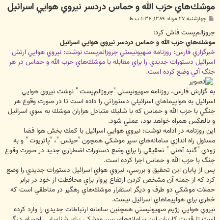
موشك‌هاي حزب الله و حماس دردسر نيروي هوايي اسرائيل
پ
چهارشنبه ۲۷ مرداد ۱۳۸۹, ۱:۳۴ ب.ظ
س
ت
جروزالم‌پست فاش كرد:
موشك‌هاي حزب الله و حماس دردسر نيروي هوايي اسرائيل
خبرگزاري فارس: روزنامه صهيونيستي جروزالم‌پست نوشت: نيروي هوايي ارتش
اسرائيل دستورات جديدي را براي مقابله با موشك‌‌هاي حزب الله و حماس در هر
جنگ آتي وضع كرده است.
به گزارش فارس، روزنامه صهيونيستي "جروزالم‌پست " نوشت نيروي هوايي
اسرائيل به هواپيماهاي اسرائيلي دستوراتي را داده است تا در صورت وقوع هر
جنگي با حزب الله و حماس كه با شليك متبادل هزاران موشك به سوي اسرائيل
و بالعكس همراه خواهد بود، عملي شود.
اين روزنامه در ادامه نوشت: نيروي هوايي اسرائيل با كمك بخش هوا فضا
مسئول راه ‌اندازي سامانه‌هاي سپر موشكي همچون "حيتس "، "پاتريوت " و به
زودي "گنبد آهني " تحقيقي را براي وضع دستورات اضطراري جديد در صورت وقوع
جنگ با حزب الله و حماس اجرا كرده است.
پس از پايان اين تحقيق و بررسي، نيروي هواي اسرائيل دستورات جديدي را وضع
كرد كه از جمله آن مشخص كردن ارتفاع پرواز براي محافظت از خود در برابر
حملات موشكي دو طرف و ديگر استقرار موشك‌هاي رهگير در مناطقي است كه
خطري براي هواپيماهاي اسرائيل نيست.
نيروي هوايي رژيم صهيونيستي همچنين سامانه ارتباطات جديدي را وارد كرده
است تا قدرت كاربران اين سامانه‌هاي سپر موشكي براي شناسايي اجسام ديگر