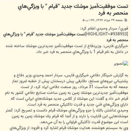
تست موفقيت‌آميز موشك جديد "قيام " با ويژگي‌هاي
منحصر به فرد
پ
جمعه ۲۹ مرداد ۱۳۸۹, ۱:۲۸ ب.ظ
س
ت
فوري/ سردار وحيدي اعلام كرد:
[HIGHLIGHT=#938953]
تست موفقيت‌آميز موشك جديد "قيام " با ويژگي‌هاي
منحصر به فرد
خبرگزاري فارس: .وزيردفاع از تست موفقيت‌آميز جديدترين موشك ساخته شده
در داخل به نام قيام 1 با ويژگي‌هاي منحصر به فرد خبر داد.
به گزارش خبرنگار دفاعي خبرگزاري فارس، سردار احمد وحيدي وزير دفاع و
پشتيباني نيروهاي مسلح، دقايقي پيش درسخنان پيش از خطبه امروز نماز
جمعه كه به مناسبت 31 مرداد، روز صنعت دفاعي ايراد كرد، از تست
موفقيت‌آميز جديدترين موشك زمين به زمين ساخت صنايع دفاعي كشور به نام
قيام خبر داد و گفت: ‌اين موشك از كلاس جديد موشك‌هاي ايراني است كه
داراي ويژگي‌هاي فني جديد و قدرت تاكتيكي منحصر به فرد است.
وحيدي نداشتن بالك را جزو ويژگي‌هاي موشك قيام دانست و تصريح كرد:‌ كمتر
موشك‌هايي اين قابليت را دارند و از آنجا كه قيام يك موشك زمين به زمين
است اين موضوع قدرت تاكتيكي فراواني را به آن مي‌دهد.
وي به سيستم هوشمند هدايت موشك قيام اشاره كرد و افزود: از ويژگي‌هاي