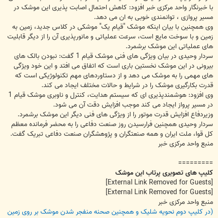
با خبرنگار واحد مرکزی خبر افزود: کاهش احتمال اصابت پذیری این موشک در
مسیر پروازی ، توانمندی خوبی به ان می دهد.
وی همچنین با بیان اینکه موشک "قیام یک" موشکی در کلاس جدید، زمین به
زمین و با سوخت مایع است، سرعت عملیاتی و مانورپذیری آن را از دیگر قابلیت
های عملیاتی این موشک برشمرد.
سردار وحیدی در بیان ویژگی های فنی موشک قیام 1 گفت: نبودن بالک های
بیرونی در این موشک نخستین باری است که اتفاق می افتد و این خود ویژگی
های مهمی را به موشک می دهد و از دستاوردهای مهم تکنولوژیکی است که
قدرت بکارگیری موشک را در شرایط و حالات مختلف ایجاد می کند.
وی افزود: هوشمندپذیری ای که سیستم هدایت، کنترل و ناوبری موشک قیام 1
در مسیر پرواز ایجاد می کند موجب افزایش دقت آن می شود.
وزیردفاع افزایش قدرت موتور را از ویژگی های فنی دیگر این موشک برشمرد.
سردار وحیدی همچنین فرارسیدن روز صنعت دفاعی را به محضر فرمانده معظم
کل قوا، ملت ایران و همه صنعتگران و پژوهشگران صنعت دفاعی تبریک گفت.
منبع واحد مرکزی خبر
=========
کلیپ های تصویری پرتاب این موشک
[External Link Removed for Guests]
[External Link Removed for Guests]
منبع واحد مرکزی خبر
(در کلیپ دوم نحویه شلیک و همچنین صحنه منفجر شدن موشک بر روی زمین