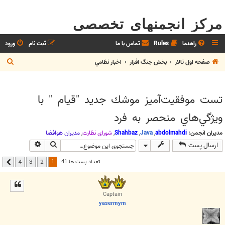
مرکز انجمنهای تخصصی
راهنما
Rules
تماس با ما
ثبت نام
ورود
ج
صفحه اول تالار
بخش جنگ افزار
اخبار نظامي
س
ت
تست موفقيت‌آميز موشك جديد "قيام " با
ج
ويژگي‌هاي منحصر به فرد
و
مدیران انجمن:
abdolmahdi
,
Java
,
Shahbaz
,
شوراي نظارت
,
مديران هوافضا
جستجو
جستجوی پیشر
ارسال پست
1
تعداد پست ها:41
4
3
2
بعدی
Captain
yasermym