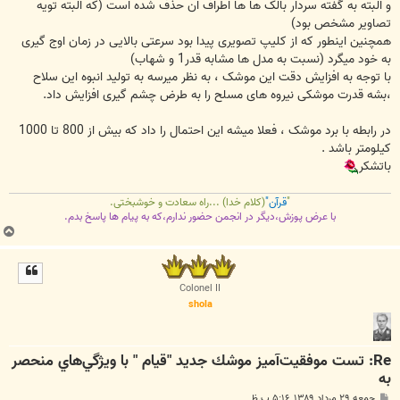
و البته به گفته سردار بالک ها ها اطراف ان حذف شده است (که البته تویه
تصاویر مشخص بود)
همچنین اینطور که از کلیپ تصویری پیدا بود سرعتی بالایی در زمان اوج گیری
به خود میگرد (نسبت به مدل ها مشابه قدر1 و شهاب)
با توجه به افزایش دقت این موشک ، به نظر میرسه به تولید انبوه این سلاح
،بشه قدرت موشکی نیروه های مسلح را به طرض چشم گیری افزایش داد.
در رابطه با برد موشک ، فعلا میشه این احتمال را داد که بیش از 800 تا 1000
کیلومتر باشد .
باتشکر
"
قرآن"
(کلام خدا) ...راه سعادت و خوشبختی.
با عرض پوزش،دیگر در انجمن حضور ندارم،که به پیام ها پاسخ بدم.
ب
ا
ل
ا
Colonel II
shola
Re: تست موفقيت‌آميز موشك جديد "قيام " با ويژگي‌هاي منحصر
به
پ
جمعه ۲۹ مرداد ۱۳۸۹, ۵:۱۶ ب.ظ