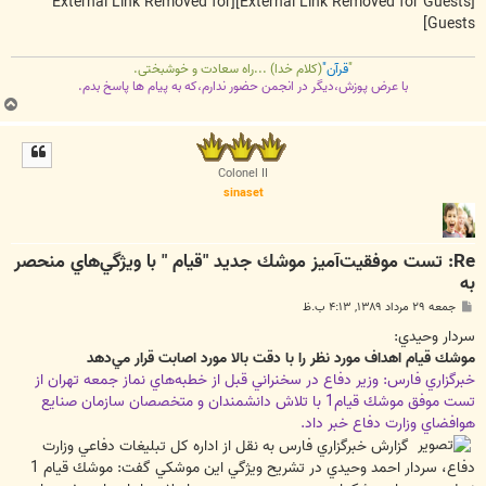
[External Link Removed for
[External Link Removed for Guests]
Guests]
"
قرآن"
(کلام خدا) ...راه سعادت و خوشبختی.
با عرض پوزش،دیگر در انجمن حضور ندارم،که به پیام ها پاسخ بدم.
ب
ا
ل
ا
Colonel II
sinaset
Re: تست موفقيت‌آميز موشك جديد "قيام " با ويژگي‌هاي منحصر
به
پ
جمعه ۲۹ مرداد ۱۳۸۹, ۴:۱۳ ب.ظ
س
ت
سردار وحيدي:
موشك قيام اهداف مورد نظر را با دقت بالا مورد اصابت قرار مي‌دهد
خبرگزاري فارس: وزير دفاع در سخنراني قبل از خطبه‌هاي نماز جمعه تهران از
تست موفق موشك قيام1 با تلاش دانشمندان و متخصصان سازمان صنايع
هوافضاي وزارت دفاع خبر داد.
گزارش خبرگزاري فارس به نقل از اداره كل تبليغات دفاعي وزارت
دفاع، سردار احمد وحيدي در تشريح ويژگي اين موشكي گفت: موشك قيام 1