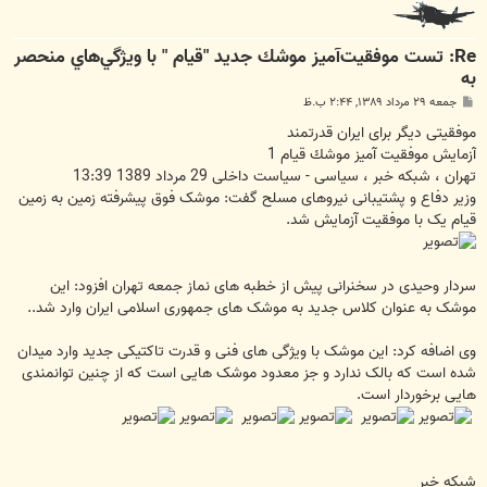
Re: تست موفقيت‌آميز موشك جديد "قيام " با ويژگي‌هاي منحصر
به
پ
جمعه ۲۹ مرداد ۱۳۸۹, ۲:۴۴ ب.ظ
س
ت
موفقیتی دیگر برای ایران قدرتمند
آزمایش موفقیت آمیز موشك قیام 1
تهران ، شبکه خبر ، سیاسی - سیاست داخلی 29 مرداد 1389 13:39
وزیر دفاع و پشتیبانی نیروهای مسلح گفت: موشک فوق پیشرفته زمین به زمین
قیام یک با موفقیت آزمایش شد.
سردار وحیدی در سخنرانی پیش از خطبه های نماز جمعه تهران افزود: این
موشک به عنوان کلاس جدید به موشک های جمهوری اسلامی ایران وارد شد..
وی اضافه کرد: این موشک با ویژگی های فنی و قدرت تاکتیکی جدید وارد میدان
شده است که بالک ندارد و جز معدود موشک هایی است که از چنین توانمندی
هایی برخوردار است.
شبکه خبر