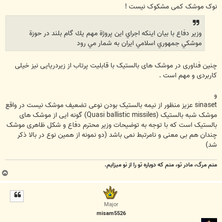
نوک موشک کمی مشکوک نیست !
وزير دفاع با بيان اينكه اجراي اين پروژة مهم يك گام بلند در حوزة
موشكي جمهوري اسلامي ايران به شمار مي رود
چنین فناوری در موشک های بالستیک با قابلیت پرتاب از زیردریایی نیز خیلی
کاربردی و مهم است .
و
sinaset عزیز منظور از نیمه بالستیک بودن نوعی تضعیف موشک نیست در واقع
موشک شبه بالستیک (Quasi ballistic missiles) گونه ایی از موشک های
بالستیک است که با توجه به توضیحات وزیر محترم دفاع و شکل ظاهری موشک
چندان هم بی معنی و نامرتبط نمی باشد (دو نمونه از همین نوع در بالا ذکر
شد)
منم مرگ، مادر تو، منم که دوباره تو را از نو میزایم.
ب
ا
ل
ا
Major
misam5526