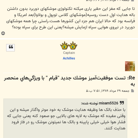
جمعه ۲۹ مرداد ۱۳۸۹, ۶:۲۷ ب.ظ
س
ت
تا جایی که مغز این حقیر یاری میکنه تکنولوژی موشکهای دوربرد بدون داشتن
باله هدایت اول دست روسیه(موشکهای کلاس توپول و بولاوا)بعد امریکا و
فرانسه بود که حالا ایران هم جزء این کشورها هست.راستی چرا همه موشکهای
دوربرد در نیروی هوایی سپاه ازمایش میشه؟یعنی این طرح برای سپاه بوده؟
ب
ا
ل
ا
Captain
Achilles
Re: تست موفقيت‌آميز موشك جديد "قيام " با ويژگي‌هاي منحصر
به
پ
جمعه ۲۹ مرداد ۱۳۸۹, ۷:۵۱ ب.ظ
س
ت
misam5526 نوشته شده:
با حذف بالک ها وظیفه هدایت موشک به خود موتر واگذار میشه و این
وقتی مفیده که موشک به لایه های بالایی جو صعود کنه یعنی جایی که
فشار هوا خیلی خیلی پایینه و بالک ها نمیتونن موشک رو در فاز فرود
هدایت کنند.