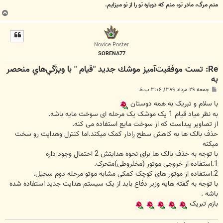
منم مرگ، مادر تو، منم که دوباره تو را از نو میزایم.
ب
ا
ل
ا
Novice Poster
SORENA77
Re: تست موفقيت‌آميز موشك جديد "قيام " با ويژگي‌هاي منحصر
به
پ
جمعه ۲۹ مرداد ۱۳۸۹, ۳:۰۶ ب.ظ
س
ت
با سلام و تبریک به همه دوستان
به نظر میاد قیام 1 یک موشک یک مرحله ای سوخت مایه باشه.
از تصاویر پیداست که از سوخت مایع استفاده می کنه.
حذف بالک ها به کاهش سطح رادار کمک میکند.اما کنترل وهدایت رو سخت
میکنه
با توجه به حذف بالک ها برای نحوه هدایتش 2 احتمال وجود داره
1.استفاده از خروجی موتور (مخلروطی)متحرک.
2.استفاده از موتور های کوچک کمکی مشابه موتو مرحله دوم سجیل.
با توجه به گفته هایه وزیر دفاع باید از یک سیستم هدایت جدید استفاده شده
باشه .
بازم تبریک