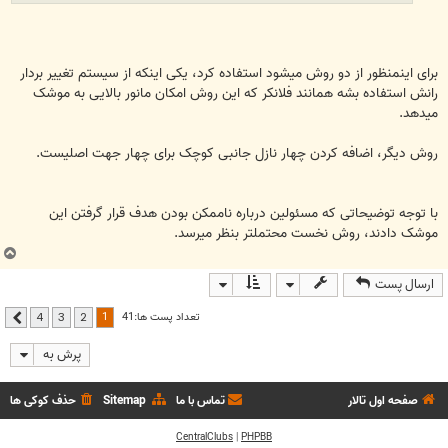
برای اینمنظور از دو روش میشود استفاده کرد، یکی اینکه از سیستم تغییر بردار
رانش استفاده بشه همانند فلانکر که این روش امکان مانور بالایی به موشک
میدهد.
روش دیگر، اضافه کردن چهار نازل جانبی کوچک برای چهار جهت اصلیست.
با توجه توضیحاتی که مسئولین درباره ناممکن بودن هدف قرار گرفتن این
موشک دادند، روش نخست محتملتر بنظر میرسد.
ب
ا
ارسال پست
ل
ا
1
تعداد پست ها:41
4
3
2
بعدی
پرش به
صفحه اول تالار
تماس با ما
Sitemap
حذف کوکی ها
CentralClubs
|
PHPBB