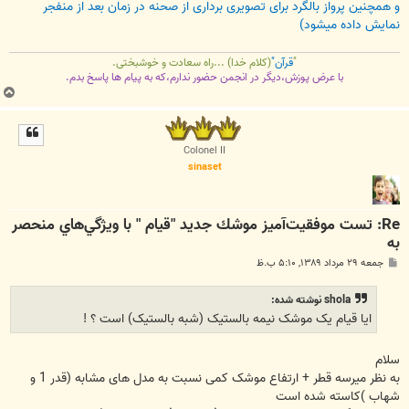
و همچنین پرواز بالگرد برای تصویری برداری از صحنه در زمان بعد از منفجر
نمایش داده میشود)
"
قرآن"
(کلام خدا) ...راه سعادت و خوشبختی.
با عرض پوزش،دیگر در انجمن حضور ندارم،که به پیام ها پاسخ بدم.
ب
ا
ل
ا
Colonel II
sinaset
Re: تست موفقيت‌آميز موشك جديد "قيام " با ويژگي‌هاي منحصر
به
پ
جمعه ۲۹ مرداد ۱۳۸۹, ۵:۱۰ ب.ظ
س
ت
shola نوشته شده:
ایا قیام یک موشک نیمه بالستیک (شبه بالستیک) است ؟ !
سلام
به نظر میرسه قطر + ارتفاع موشک کمی نسبت به مدل های مشابه (قدر 1 و
شهاب )کاسته شده است