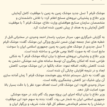
...................................................................
موشک قیام 1 نسل جدید موشک زمین به زمین با موفقیت کامل آزمایش
وزیر دفاع و پشتیبانی نیروهای مسلح اعلام کرد: با تلاش دانشمندان و
متخصصان سازمان صنایع هوافضای وزارت دفاع، موشک قیام 1 با موفقیت
کامل آزمایش و به هدف از پیش تعیین شده اصابت کرد.
به گزارش خبرگزاری مهر، سردار سرتیپ پاسدار احمد وحیدی در سخنرانی قبل از
خطبه های نماز جمعه تهران ضمن تشریح ویژگی این موشک گفت: موشک قیام
1 نسل جدیدی از موشک های زمین به زمین جمهوری اسلامی ایران با سوخت
مایع است که به صورت کاملا بومی طراحی و ساخته شده است.
وزیر دفاع و پشتیبانی نیروهای مسلح با بیان اینکه موشک قیام 1 به شکلی
طراحی شده که امکان رهگیری آن توسط سامانه های ضد موشکی دشمن به
شدت کاهش یافته، اضافه نمود: حذف بالکها در این موشک موجب کاهش
ابعاد و در نتیجه افزایش چابکی آن شده است.
وی گفت: به دلیل سیستم نشانه روی هوشمند موشک قیام 1 زمان آماده سازی
آن برای شلیک نیز کاهش چشمگیری یافته است.
سردار وحیدی افزود: این موشک قادر است اهداف مورد نظر را با دقت بسیار بالا
مورد اصابت قرار دهد.
وزیر دفاع با بیان اینکه اجرای این پروژه مهم یک گام بلند در حوزه موشکی
جمهوری اسلامی ایران به شمار می رود، گفت: بنده به سهم خود این موفقیت
درخشان را به محضر فرماندهی معظم کل قوا، ملت شریف و بزرگوار ایران و