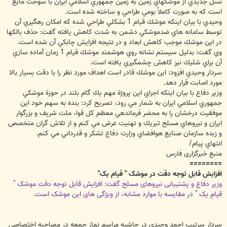
نسل جديدي از موشكهاي زمين به زمين جمهوري اسلامي ايران با سوخت مايع
است كه به صورت كاملاً بومي طراحي و ساخته شده است.
وحيدي با بيان اينكه موشك قيام 1 بشكلي طراحي شده كه امكان رهگيري آن
توسط سامانه هاي ضدموشكي دشمن به شدت كاهش يافته گفت: حذف بالكها
در اين موشك موجب كاهش ابعاد و در نتيجه افزايش چابكي آن شده است.
وي گفت: بدليل سيستم نشانه روي هوشمند موشك قيام 1 زمان آماده سازي
آن براي شليك نيز كاهش چشمگيري يافته است.
سردار وحيدي افزود: اين موشك قادر است اهداف مورد نظر را با دقت بسيار بالا
مورد اصابت قرار دهد.
وزير دفاع با بيان اينكه اجراي اين پروژة مهم يك گام بلند در حوزة موشكي
جمهوري اسلامي ايران به شمار مي رود، تصريح كرد: بنده به سهم خود اين
موفقيت درخشان را به محضر فرماندهي معظم كل قوا، ملت شريف و بزرگوار
ايران و نيروهاي مسلح تبريك و تهنيت عرض مي كنم و از تلاش گران متخصص
و زبده سازمان صنايع هوافضاي وزارت دفاع تشكر و قدرداني مي كنم.
انتهاي پيام/
منبع خبرگزاری فارس
========
افزایش قابل توجه دقت در موشک " قیام یک"
وزیر دفاع و پشتیبانی نیروهای مسلح گفت: افزایش قابل توجه دقت موشک "
قیامِ یک " در مقایسه با موارد مشابه، از ویژگی های این موشک است.
سردار سرتیپ احمد وحیدی در حاشیه مراسم نماز جمعه در مصاحبه اختصاصی