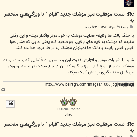
Re: تست موفقيت‌آميز موشك جديد "قيام " با ويژگي‌هاي منحصر
به
پ
جمعه ۲۹ مرداد ۱۳۸۹, ۵:۳۴ ب.ظ
س
ت
با حذف بالک ها وظیفه هدایت موشک به خود موتر واگذار میشه و این وقتی
مفیده که موشک به لایه های بالایی جو صعود کنه یعنی جایی که فشار هوا
خیلی خیلی پایینه و بالک ها نمیتونن موشک رو در فاز فرود هدایت کنند.
شاید با تغییرات موتور و افزایش قدرت اون و با تجربیات فضایی که بدست اومده
موشک بیشتر از انواع قبلی اوج میگیره که این در نرخ سرعت در لحظه برخورد و
غیر قابل هدف گیری بودنش کمک میکنه.
http://www.beiragh.com/images/1006.jpg
[/img]
[img]
ب
ا
ل
ا
Furious Poster
chad
Re: تست موفقيت‌آميز موشك جديد "قيام " با ويژگي‌هاي منحصر
به
پ