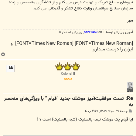
نیروهای مسلح تبریک و تهنیت عرض می کنم و از تلاشگران متخصص و زبده
سازمان صنایع هوافضای وزارت دفاع تشکر و قدردانی می کنم.
مهر
آخرین ويرايش توسط 1 on
hani1459
, ويرايش شده در 0.
[FONT=Times New Roman] [FONT=Times New Roman] و
ایران را دوست میدارم
ب
ا
ل
ا
Colonel II
shola
Re: تست موفقيت‌آميز موشك جديد "قيام " با ويژگي‌هاي منحصر
به
پ
جمعه ۲۹ مرداد ۱۳۸۹, ۲:۵۷ ب.ظ
س
ت
ایا قیام یک موشک نیمه بالستیک (شبه بالستیک) است ؟ !