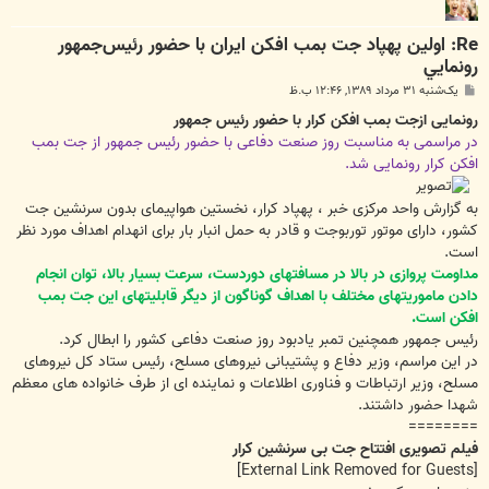
Re: اولين پهپاد جت بمب افكن ايران با حضور رئيس‌جمهور
رونمايي
پ
یک‌شنبه ۳۱ مرداد ۱۳۸۹, ۱۲:۴۶ ب.ظ
س
ت
رونمایی ازجت بمب افکن کرار با حضور رئیس جمهور
در مراسمی به مناسبت روز صنعت دفاعی با حضور رئیس جمهور از جت بمب
افکن کرار رونمایی شد.
به گزارش واحد مرکزی خبر ، پهپاد کرار، نخستین هواپیمای بدون سرنشین جت
کشور، دارای موتور توربوجت و قادر به حمل انبار بار برای انهدام اهداف مورد نظر
است.
مداومت پروازی در بالا در مسافتهای دوردست، سرعت بسیار بالا، توان انجام
دادن ماموریتهای مختلف با اهداف گوناگون از دیگر قابلیتهای این جت بمب
افکن است.
رئیس جمهور همچنین تمبر یادبود روز صنعت دفاعی کشور را ابطال کرد.
در این مراسم، وزیر دفاع و پشتیبانی نیروهای مسلح، رئیس ستاد کل نیروهای
مسلح، وزیر ارتباطات و فناوری اطلاعات و نماینده ای از طرف خانواده های معظم
شهدا حضور داشتند.
========
فیلم تصویری افتتاح جت بی سرنشین کرار
[External Link Removed for Guests]