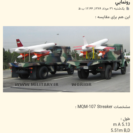
رونمايي
پ
یک‌شنبه ۳۱ مرداد ۱۳۸۹, ۱۲:۴۴ ب.ظ
س
ت
این هم برای مقایسه :
مشخصات MQM-107 Streaker :
طول :
5.13 m A
5.51m B,D