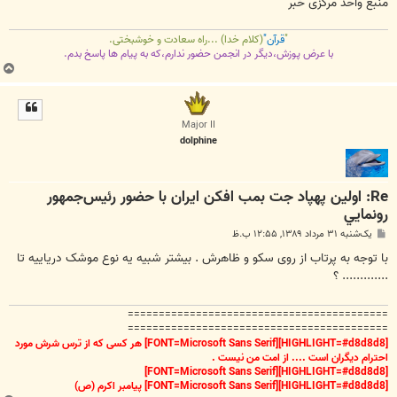
منبع واحد مرکزی خبر
"
قرآن"
(کلام خدا) ...راه سعادت و خوشبختی.
با عرض پوزش،دیگر در انجمن حضور ندارم،که به پیام ها پاسخ بدم.
ب
ا
ل
ا
Major II
dolphine
Re: اولين پهپاد جت بمب افكن ايران با حضور رئيس‌جمهور
رونمايي
پ
یک‌شنبه ۳۱ مرداد ۱۳۸۹, ۱۲:۵۵ ب.ظ
س
ت
با توجه به پرتاب از روی سکو و ظاهرش . بیشتر شبیه یه نوع موشک دریاییه تا
............. ؟
==========================================
==========================================
[HIGHLIGHT=#d8d8d8][FONT=Microsoft Sans Serif] هر کسی که از ترس شرش مورد
احترام دیگران است .... از امت من نیست .
[HIGHLIGHT=#d8d8d8][FONT=Microsoft Sans Serif]
[HIGHLIGHT=#d8d8d8][FONT=Microsoft Sans Serif] پیامبر اکرم (ص)