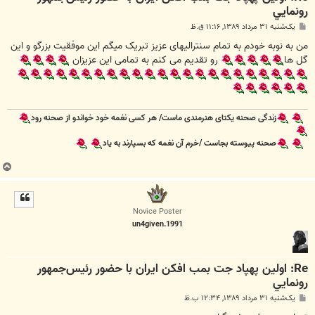
رونمايي
پ
یک‌شنبه ۳۱ مرداد ۱۳۸۹, ۱۱:۱۶ ق.ظ
س
ت
من به نوبه خودم به تمام سنترالیهای عزیز تبریک میگم این موفقیت بزرگو و این
گل ها
رو تقدیم می کنم به تمامی این عزیزان
زندگی صحنه یکتای هنرمندی ماست/ هر کسی نغمه خود خواندو از صحنه رود
صحنه پیوسته بجاست /خرم آن نغمه که بسپارند به یاد
ب
ا
ل
ا
Novice Poster
un4given.1991
Re: اولين پهپاد جت بمب افكن ايران با حضور رئيس‌جمهور
رونمايي
پ
یک‌شنبه ۳۱ مرداد ۱۳۸۹, ۱۲:۳۴ ب.ظ
س