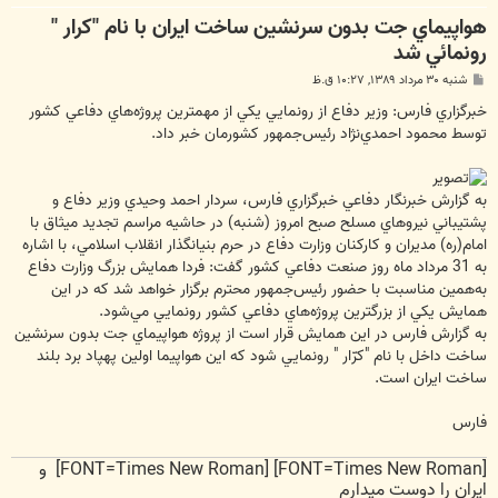
هواپيماي جت بدون سرنشين ساخت ايران با نام "كرار "
رونمائي شد
پ
شنبه ۳۰ مرداد ۱۳۸۹, ۱۰:۲۷ ق.ظ
س
ت
خبرگزاري فارس: وزير دفاع از رونمايي يكي از مهمترين پروژه‌هاي دفاعي كشور
توسط محمود احمدي‌نژاد رئيس‌جمهور كشورمان خبر داد.
به گزارش خبرنگار دفاعي خبرگزاري فارس، سردار احمد وحيدي وزير دفاع و
پشتيباني نيروهاي مسلح صبح امروز (شنبه) در حاشيه مراسم تجديد ميثاق با
امام(ره) مديران و كاركنان وزارت دفاع در حرم بنيانگذار انقلاب اسلامي، با اشاره
به 31 مرداد ماه روز صنعت دفاعي كشور گفت: فردا همايش بزرگ وزارت دفاع
به‌همين مناسبت با حضور رئيس‌جمهور محترم برگزار خواهد شد كه در اين
همايش يكي از بزرگترين پروژه‌هاي دفاعي كشور رونمايي مي‌شود.
به گزارش فارس در اين همايش قرار است از پروژه هواپيماي جت بدون سرنشين
ساخت داخل با نام "كرّار " رونمايي شود كه اين هواپيما اولين پهپاد برد بلند
ساخت ايران است.
فارس
[FONT=Times New Roman] [FONT=Times New Roman] و
ایران را دوست میدارم