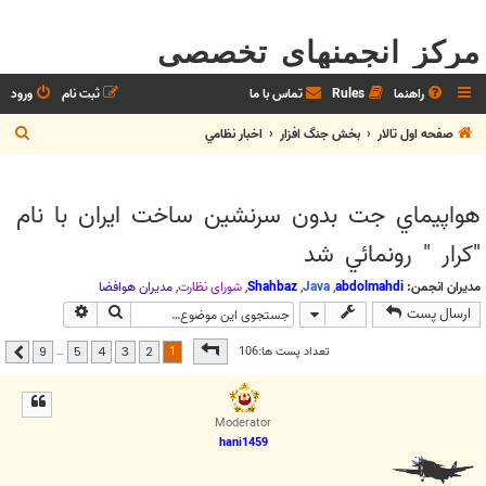
مرکز انجمنهای تخصصی
راهنما
Rules
تماس با ما
ثبت نام
ورود
ج
صفحه اول تالار
بخش جنگ افزار
اخبار نظامي
س
ت
هواپيماي جت بدون سرنشين ساخت ايران با نام
ج
"كرار " رونمائي شد
و
مدیران انجمن:
abdolmahdi
,
Java
,
Shahbaz
,
شوراي نظارت
,
مديران هوافضا
جستجو
جستجوی پیشر
ارسال پست
صفحه
1
از
9
1
تعداد پست ها:106
…
9
5
4
3
2
بعدی
Moderator
hani1459