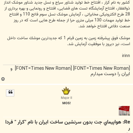
کشور به نام کرار ، افتتاح خط تولید شناور سراج و نسل جدید شناور موشک انداز
ذوالفقار، افتتاح آزمایشگاه تست های فضایی، افتتاح و رونمایی و بهره برداری از
28 طرح الکترونیکی مخابراتی ، آزمایش موشک نسل سوم فاتح 110 و افتتاح
خط تولید مهمات 130 میلی متری حرا از جمله طرح هایی است که در روز
صنعت دفاعی افتتاح خواهد شد.
موشک فوق پیشرفته زمین به زمین قیام 1 كه جدیدترین موشك ساخت داخل
است، نیز دیروز با موفقیت آزمایش شد.
irinn
[FONT=Times New Roman] [FONT=Times New Roman] و
ایران را دوست میدارم
ب
ا
ل
ا
Major II
!MOS
Re: هواپيماي جت بدون سرنشين ساخت ايران با نام "كرار " فردا
ر