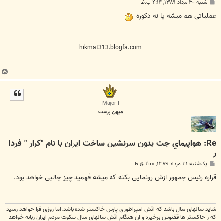
پ
شنبه ۳۰ مرداد ۱۳۸۹, ۴:۱۴ ب.ظ
س
ت
عملیاتی هم میشه یا نه دکوره
hikmat313.blogfa.com
ب
ا
ل
ا
Major I
میهن پرست
Re: هواپيماي جت بدون سرنشين ساخت ايران با نام "كرار " فردا
ر
پ
یک‌شنبه ۳۱ مرداد ۱۳۸۹, ۲:۰۰ ق.ظ
س
ت
قراره رئیس جمهور ازش رونمایی بکنه که میشه فهمید چیز جالبی خواهد بود.
شاید سالهای سال باشد که اتش امپراطوری پارس خاکستر شده باشد.اما روزی فرا خواهد رسید
که ز خاکستر ها ققنوس برخیزد و ان هنگام اتش سالهای سال سکوت مردم ایران زبانه خواهد