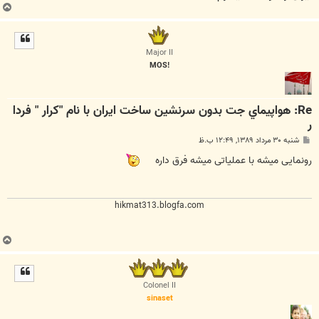
ب
ا
ل
ا
Major II
!MOS
Re: هواپيماي جت بدون سرنشين ساخت ايران با نام "كرار " فردا
ر
پ
شنبه ۳۰ مرداد ۱۳۸۹, ۱۲:۴۹ ب.ظ
س
ت
رونمایی میشه با عملیاتی میشه فرق داره
hikmat313.blogfa.com
ب
ا
ل
ا
Colonel II
sinaset