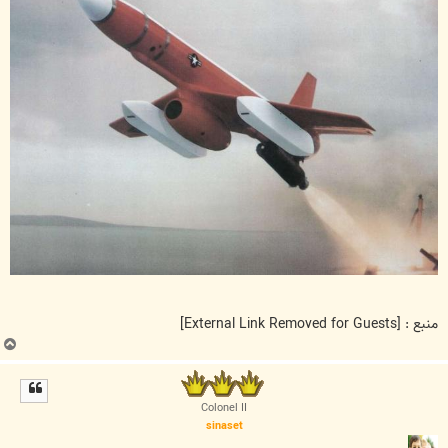
منبع :
[External Link Removed for Guests]
ب
ا
ل
ا
Colonel II
sinaset