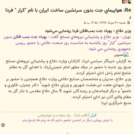
Re: هواپيماي جت بدون سرنشين ساخت ايران با نام "كرار " فردا
ر
پ
شنبه ۳۰ مرداد ۱۳۸۹, ۱۲:۵۱ ب.ظ
س
ت
وزير دفاع : پهپاد جت بمب‌افکن فردا رونمايي مي‌شود
تهران - وزير دفاع و پشتيباني نيروهاي مسلح گفت :
پهباد جت بمب افکن
بدون
سرنشين "کرار" روز يکشنبه به مناسبت روز صنعت دفاعي با حضور رييس
جمهوري رونمايي مي شود.
به گزارش خبرنگار سياسي ايرنا، کارکنان وزارت دفاع و پشتيباني نيروهاي مسلح
صبح روز شنبه با حضور در مرقد مطهر امام خميني(ره)، با اهداي گل به مقام
شامخ امام راحل اداي احترام کردند.
وزير دفاع، مديران و متخصصان صنايع دفاعي وزارت دفاع همچنين با حضور بر
مزار شهداي هفت تير،هشت شهريور و وزراي دفاع شهيد" دکتر چمران، فکوري و
نامجو" و ديگر فرماندهان و رزمندگان شهيد 8 سال دفاع مقدس با نثار گل به
مقام والاي آنان نيز اداي احترام کردند.
منبع خبرگزاری ایرنا
"
قرآن"
(کلام خدا) ...راه سعادت و خوشبختی.
با عرض پوزش،دیگر در انجمن حضور ندارم،که به پیام ها پاسخ بدم.
ب
ا