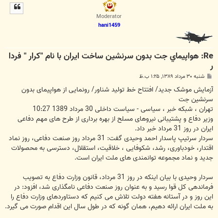
ل
ا
Moderator
hani1459
Re: هواپيماي جت بدون سرنشين ساخت ايران با نام "كرار " فردا
ر
پ
شنبه ۳۰ مرداد ۱۳۸۹, ۱:۲۵ ب.ظ
س
ت
آزمایش موشک جدید/ افتتاح خط تولید شناور/ رونمایی از هواپیمای بدون
سرنشین جت
تهران ، شبکه خبر ، سیاسی - سیاست داخلی 30 مرداد 1389 10:27
وزیر دفاع و پشتیبانی نیروهای مسلح از بهره برداری از طرح های مهم دفاعی
ایران در روز 31 مرداد خبر داد.
سردار سرتیپ پاسدار احمد وحیدی گفت: 31 مرداد روز صنعت دفاعی، روز نماد
اقتدار، خودباوری، رشد، شکوفایی ، خلاقیت، استقلال، دسترسی به محصولات
جدید و نماد مجموعه توانمندی های ملت ایران است.
سردار وحیدی با بیان اینکه در روز 31 مرداد، قانون وزارت دفاع به تصویب
فرماندهی کل قوا رسید و به عنوان روز صنعت دفاعی نامگذاری شد، افزود: در
این روز و در آستانه هفته دولت تلاش می کنیم که دستاوردهای وزارت دفاع را
به ملت ایران ارائه دهیم، همان گونه که در طول سال این اقدام صورت می گیرد.