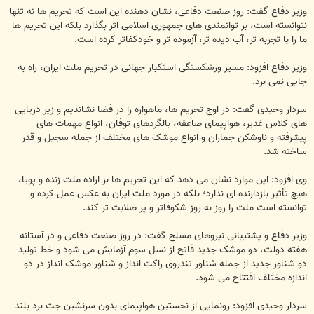
وزیر دفاع گفت: روز صنعت دفاعی، نشان دهنده این است که تحریم ها نه تنها
نتوانسته است، بر توانمندی های جمهوری اسلامی اثر بگذارد بلکه این تحریم ها
ما را با تجربه تر، آب دیده تر، آزموده تر و خودکفاتر کرده است.
وزیر دفاع افزود: مسیر ورشکستگی استکبار جهانی در تحریم ملت ایران، راه به
جایی نمی برد.
سردار وحیدی گفت: در اوج تحریم ها، ماهواره را در فضا نشاندیم و زیر دریایی
های کلاس غدیر، هواپیمای صاعقه، بالگردهای توفان، انواع مهمات های
پیشرفته و ناوشکن جماران و انواع موشک های مختلف از جمله سجیل و قدر
ساخته شد.
وی افزود: این موارد نشان می دهد که این تحریم ها بر اراده ملت زنده و پویا،
هیچ تأثیر بازدارنده ای ندارد؛ بلکه در مورد ملت ایران به عکس عمل کرده و
توانسته است ملت را روز به روز شکوفاتر و پر صلابت تر کند.
وزیر دفاع و پشتیبانی نیروهای مسلح گفت: در روز صنعت دفاعی و در آستانه
هفته دولت، دو موشک جدید فاتح از نسل سوم آزمایش می شود و خط تولید
دو شناور جدید از جمله شناور تندروی راکت انداز و شناور موشک انداز در دو
اندازه مختلف افتتاح می شود.
سردار وحیدی افزود: رونمایی از نخستین هواپیمای بدون سرنشین جت برد بلند