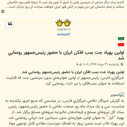
کشید و بار دیگر مردمی از سرزمین پارس از شرق تا چین واز غرب تا دروازه های روم حکمرانی
میکنند و تمام دشمنان این مرز وبوم در اتش قهر ایران خواهند سوخت.ان روز نزدیک است...
ب
ا
ل
ا
Captain II
victory67
اولين پهپاد جت بمب افكن ايران با حضور رئيس‌جمهور رونمايي
شد
پ
یک‌شنبه ۳۱ مرداد ۱۳۸۹, ۱۱:۰۹ ق.ظ
س
ت
اولين پهپاد جت بمب افكن ايران با حضور رئيس‌جمهور رونمايي شد
خبرگزاري فارس: رئيس‌جمهور از اولين هواپيماي بدون سرنشين جت كه قابليت
استفاده به عنوان بمب‌افكن را نيز دارد، رونمايي كرد.
به گزارش خبرنگار دفاعي خبرگزاري فارس، در مراسمي كه صبح امروز يكشنبه به
مناسبت سي و يك مرداد ماه روز صنعت دفاعي با حضور رئيس‌جمهور، رئيس
ستاد كل نيروهاي مسلح و فرماندهان عاليرتبه نيروهاي مسلح برگزار شد، از
پهپاد "كرار " به عنوان اولين هواپيماي بدون سرنشين جت ايراني رونمايي شد.
اين پهپاد قادر است ضمن پرواز به اهداف دوردست مقادير قابل توجهي مواد