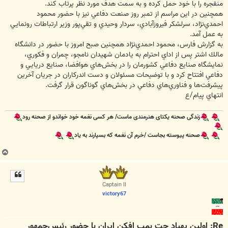
منفجره را با خود حمل كرده و به سمت هدف مورد نظر پرتاب كند.
همچنين در اين مراسم از تمبر روز صنعت دفاعي نيز با حضور محمود
احمدي‌نژاد، سرلشكر فيروزآبادي، سردار وحيدي و تقي‌پور وزير ارتباطات رونمايي
به عمل آمد.
به گزارش فارس، محمود احمدي‌نژاد همچنين صبح امروز ‌با حضور در دانشگاه
مالك‌ اشتر پس از اداي احترام به يادمان شهيدان نامجو‌، چمران و فكوري،
نمايشگاه صنايع دفاعي كشورمان را در بخش‌هاي هوافضا‌، صنايع دريايي و
دفاعي افتتاح كرد و با توضيحات مسئولان و دست اندركاران در جريان آخرين
پيشرفت‌ها و فناوري‌هاي دفاعي ‌در بخش‌هاي گوناگون قرار گرفت‌.
انتهاي پيام/ع
زندگی صحنه یکتای هنرمندی ماست/ هر کسی نغمه خود خواندو از صحنه رود
صحنه پیوسته بجاست /خرم آن نغمه که بسپارند به یاد
ب
ا
ل
ا
Captain II
victory67
Re: اولين پهپاد جت بمب افكن ايران با حضور رئيس‌جمهور