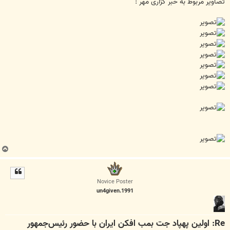
ت
تصاویر مربوط به خبر گزاری مهر :
ب
ا
ل
ا
Novice Poster
un4given.1991
Re: اولين پهپاد جت بمب افكن ايران با حضور رئيس‌جمهور