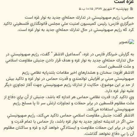
غزه است
پ
چهارشنبه ۳ شهریور ۱۳۸۹, ۱۰:۱۵ ب.ظ
س
ت
حماس: رژيم صهيونيستي در تدارك حمله‌اي جديد به نوار غزه است
خبرگزاري فارس: رئيس كميسيون امنيت ملي مجلس قانونگذاري فلسطيني تاكيد
كرد كه رژيم صهيونيستي در حال تدارك حمله‌اي جديد به نوار غزه است.
به گزارش خبرنگار فارس در غزه، "اسماعيل الاشقر " گفت، رژيم صهيونيستي در
حال تدارك حمله‌اي جديد به نوار غزه و هدف قرار دادن جنبش مقاومت اسلامي
و ملت فلسطين است.
الاشقر افزود: سخنان و هشدارهاي اخير مقامات بلندپايه نظامي رژيم
صهيونيستي مبني بر افزايش توانمندي و قدرت حماس در نوار غزه و تاكيد بيش
از حد بر اين موضوع، حكايت از تدارك رژيم صهيونيستي جهت آغاز تجاوزي ديگر
عليه نوار غزه دارد.
وي تاكيد كرد: قدرت نظامي حماس هر اندازه كه باشد، جنبش از آن براي دفاع از
ملت مظلوم فلسطين در برابر حملات و تجاوزات ارتش سر تا پا مسلح رژيم
صهيونيستي استفاده مي‌كند.
الاشقر گفت: جنبش مقاومت اسلامي حماس تاكيد مي‌كند، رژيم صهيونيستي
حتي اگر در انديشه تجاوز جديد به نوار غزه باشد، باز حماس با تمام قدرت و
توان در برابر اين حملات مقاومت و ايستادگي خواهد كرد و غزه و ساكنان مظلوم
آن را بي دفاع نخواهد گذاشت.