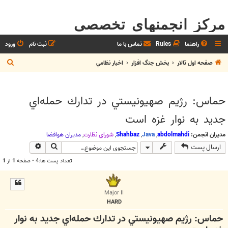
مرکز انجمنهای تخصصی
راهنما
Rules
تماس با ما
ثبت نام
ورود
ج
صفحه اول تالار
بخش جنگ افزار
اخبار نظامي
س
ت
حماس: رژيم صهيونيستي در تدارك حمله‌اي
ج
جديد به نوار غزه است
و
مدیران انجمن:
abdolmahdi
,
Java
,
Shahbaz
,
شوراي نظارت
,
مديران هوافضا
جستجو
جستجوی پیش
ارسال پست
تعداد پست ها:4 • صفحه
1
از
1
Major II
HARD
حماس: رژيم صهيونيستي در تدارك حمله‌اي جديد به نوار