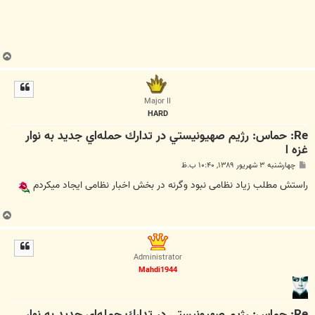
ب
ا
ل
ا
Major II
HARD
Re: حماس: رژيم صهيونيستي در تدارك حمله‌اي جديد به نوار
غزه ا
پ
چهارشنبه ۳ شهریور ۱۳۸۹, ۱۰:۴۰ ب.ظ
س
ت
راستش مطلب زیاد نظامی نبود وگرنه در بخش اخبار نظامی ایجاد میکردم
ب
ا
ل
ا
Administrator
Mahdi1944
Re: حماس: رژيم صهيونيستي در تدارك حمله‌اي جديد به نوار