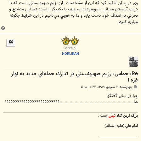
وي در پايان تاكيد كرد كه اين از مشخصات بارز رژيم صهيونيستي است كه با
درهم آميختن مسائل و موضوعات مختلف با يكديگر و ايجاد فضايي متشنج و
بحراني به اهداف خود دست يابد و ما به خوبي مي‌دانيم در اين شرايط چگونه
مبارزه كنيم.
ب
ا
ل
ا
Captain I
HORLIKAN
Re: حماس: رژيم صهيونيستي در تدارك حمله‌اي جديد به نوار
غزه ا
پ
چهارشنبه ۳ شهریور ۱۳۸۹, ۱۰:۲۲ ب.ظ
س
ت
چرا در ساير گفتگو
ها...........................................................؟؟؟؟؟؟؟؟؟؟؟؟؟؟؟؟؟؟؟؟؟؟؟؟؟؟؟؟؟
بزرگ ترين گناه
ترس
است .
امام علي (عليه السلام)
________________________