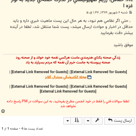
غزه ا
پ
شنبه ۶ شهریور ۱۳۸۹, ۱:۴۷ ق.ظ
س
ت
, حتي اگر نظامي هم نبود، به هر حال اين پست ماهيت خبري داره و بايد
حداقل در اخبار و حوادث ارسال ميشد، پست شما منتقل شد، لطفا در آينده
بيشتر دقت بفرماييد
موفق باشيد
زندگي صحنه يکتاي هنرمندي ماست هرکسي نغمه خود خواند و از صحنه رود
صحنه پيوسته به جاست خرم آن نغمه که مردم بسپارند به ياد
|
[External Link Removed for Guests]
|
[External Link Removed for Guests]
مجله الکترونيکي سنترال کلابز
|
[External Link Removed for Guests]
|
[External Link Removed for Guests]
[External Link Removed for Guests]
لطفا سوالات فني را فقط در خود انجمن مطرح بفرماييد، به اين سوالات در PM پاسخ داده
نخواهد شد
ب
ا
ارسال پست
ل
ا
تعداد پست ها:4 • صفحه
1
از
1