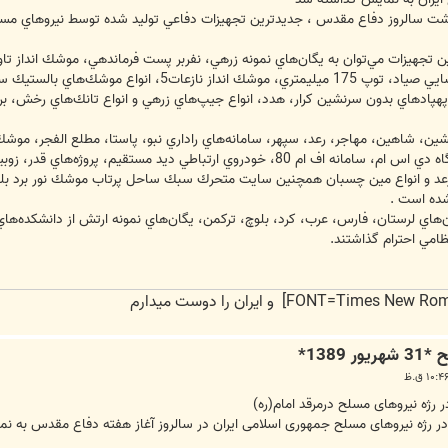
 داشت سالروز دفاع مقدس ، جديدترين تجهيزات دفاعي توليد شده توسط نيروهاي مس
مركزي، خودروي رفع آلودگي درفش، دستگاه دي اس ام، سامانه اف ام 80، خودروي ا
 رعد و انواع مين چسبان همچنين سايت متحرك سبك ساحل پرتاب موشك نور برد بلند
ده است .
‌هاي لرستان، فارس، عرب، كرد، بلوچ، تركمن، يگان‌هاي نمونه ارتش از دانشكده‌ها
نظامي احترام گذاشتند.