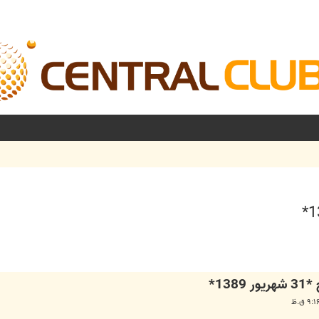
شرفته
13*