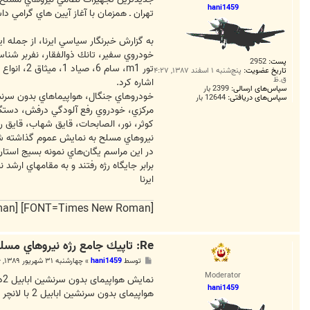
hani1459
تهران ـ همزمان با آغاز آيين هاي گرامي
پست:
2952
تور m1، سام 6، صياد 1، ميثاق 2، انواع پهپادهاي بدون سرنشين كرار، هدد، انواع جيپ‌هاي زرهي و انواع تانك‌هاي رخش، براق، شبديز، ذوالجناح
تاریخ عضویت:
پنج‌شنبه ۱ اسفند ۱۳۸۷, ۴:۲۷
ق.ظ
اشاره كرد.
سپاس‌های ارسالی:
2399 بار
سپاس‌های دریافتی:
12644 بار
كوثر، نور، الصابحات، قايق شهاب، قايق
نيروهاي مسلح به نمايش عموم گذاشته ش
در اين مراسم يگان‌هاي نمونه بسيج استان
برابر جايگاه رژه رفتند و به مقامهاي ارشد 
ایرنا
[FONT=Times New Roman] [FONT=Times New Roman] و ایران را دوست میدارم
Re: تاپيك جامع رژه نيروهاي مسلح *31 شهريور 1389*
پ
توسط
hani1459
»
چهارشنبه ۳۱ شهریور ۱۳۸۹, ۱۰:۴۶ ق.ظ
س
Moderator
ت
نمایش هواپیمای بدون سرنشین ابابیل 2در رژه نیروهای مسلح درمرقد امام(ره)
hani1459
هواپیمای بدون سرنشین ابابیل 2 با لانچر در رژه نیروهای مسلح جمهوری اسلامی ایران در سالروز آغاز هفته دفاع مقدس به نمایش در آمد.