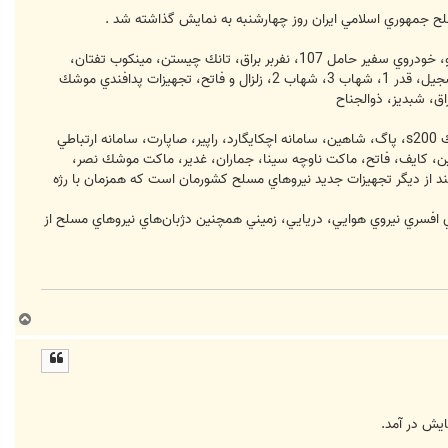
لح جمهوري اسلامي ايران روز چهارشنبه به نمايش گذاشته شد .
به گزارش خبرنگار سياسي ايرنا، از جمله اين تجهيزات مي‌توان به يگان‌هاي نمونه زرهي، نفربر پست فرماندهي، موشك انداز تاو، خودروي سفير حامل 107، نفربر براق، تانك چيستن، مينكوب تفتان،
خودروي سفير، تانك ذوالفقار، نفربر شناسايي صياد، توپ 175 ميليمتري، موشك انداز نازعات5، انواع موشك‌هاي بالستيك سجيل، قدر 1، شهاب 3، شهاب 2، زلزال و فاتح، تجهيزات پدافندي موشك
خودروهاي جنگال، هواپيماهاي بدون سرنشين، شاهين، مهاجر، رعد، سپهر، سامانه‌هاي راداري نبو، پاستا، مطلع الفجر، موشك s200، پاگ، شاهين، سامانه اچكايگارد، راپير، صاپارت، سامانه ارتباطي
رتباطي ديد مستقيم، پروژه‌هاي قدر، زوبين، كايف، فاتح، ماكت ناوچه سينا، جماران، غدير، ماكت موشك نصر،
 از ديگر تجهيزات جديد نيروهاي مسلح كشورمان است كه همزمان با رژه
ي افسري نيروي هوايي، دريايي، زميني همچنين دژبان‌هاي نيروهاي مسلح از
ب
ا
ل
ا