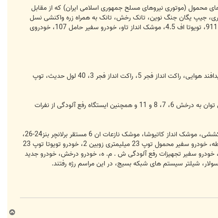
ن های محمول (موتوری نیروهای مسلح جمهوری اسلامی ایران) که از مقابل
که عبارت بودند از : تیتان یدک، جیپ تفنگ 106 میلیمتری، جیپ تفنگ ظفر، جیب خمپاره انداز 120 میلیمتری، جیپ یگان جنگ نوین، تانک رخش، تانک به همراه زره واکنشی نسل
یک،نفربر براق، تانک پل گذار، تانک مدرنیزه شب دیز، نفربر رزمی ذوالجناح، نفربر پست فرماندهی 133 ام سفید رنگ، بنز باری 911، تویوتا اف 4.5، موشک انداز تاو، خودرو سفیر حامل 107، خودروی
کاتیوشای 8 لول، خودروی پیشرفته تاکتیکی سفیر2، توپ خودکششی 122 میلیمتری محمول، توپ 23 میلیمتری اتوماسیون پدافند هوایی، راکت انداز فجر 5، راکت انداز فجر 3، 40 لول حدیث، توپ
از دیگر یگان های محمول رژه رونده مقابل جایگاه که از گروه 24 پدافند جنگ نوین بعثت نیروی زمینی سپاه پاسداران است می توان به درخش 6، 7، 8 و 11 و همچنین ایستگاه رفع آلودگی از نفرات
هوتیزر 155 میلیمتری ان کششی، توپ 175 میلیمتری خودکششی، هوتیزر 203 میلیمتری خودکششی، توپ 103 میلیمتری کششی، موشک انداز کاتیوشا، موشک نازعات ان 6 مستقر برلانچر بنز24-26،
چرثقیل و مهمات بر موشک نازعات، سایت هواشناسی محمول بر خودرو، خودرو کابین هواشناسای، راکت فجر 5 با راکت مربوطه، خودرو سفیر محمول توپ 23 میلیمتری زوبین 2، خودرو تویوتا توپ 23
یلیمتری زوبین یک، موشک انداز سهند یک با خودرو مربوطه، موشک انداز استرلای 3 با موشک مربوطه، موشک انداز میثاق 2، خودرو سفیر تجهیزات رفع آلودگی ش . م. ه، خودرو درخش، خودرو جدید
ب