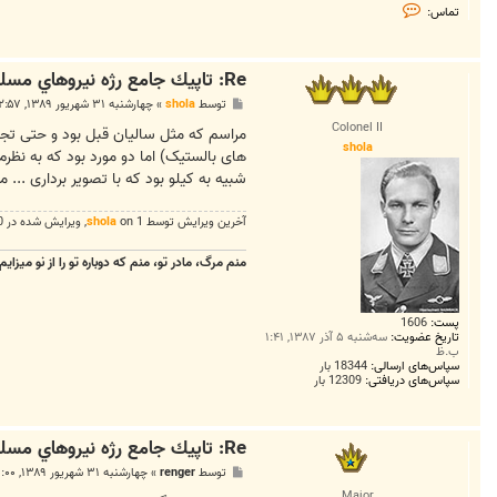
ت
تماس:
م
ا
س
!
Re: تاپيك جامع رژه نيروهاي مسلح *31 شهريور 1389*
M
O
پ
توسط
shola
»
چهارشنبه ۳۱ شهریور ۱۳۸۹, ۱۲:۵۷ ب.ظ
S
س
Colonel II
ت
مراسم که مثل سالیان قبل بود و حتی تج
shola
شبیه به کیلو بود که با تصویر برداری ...
آخرین ويرايش توسط 1 on
shola
, ويرايش شده در 0.
منم مرگ، مادر تو، منم که دوباره تو را از نو میزایم
پست:
1606
تاریخ عضویت:
سه‌شنبه ۵ آذر ۱۳۸۷, ۱:۴۱
ب.ظ
سپاس‌های ارسالی:
18344 بار
سپاس‌های دریافتی:
12309 بار
Re: تاپيك جامع رژه نيروهاي مسلح *31 شهريور 1389*
پ
توسط
renger
»
چهارشنبه ۳۱ شهریور ۱۳۸۹, ۱:۰۰ ب.ظ
س
Major