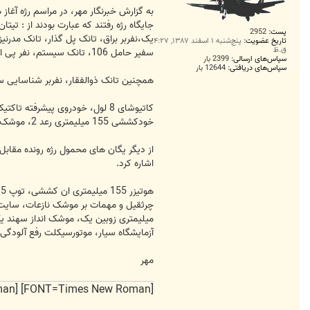
به گزارش خبرنگار مهر، در مراسم رژه آغا
پست:
2952
تاریخ عضویت:
پنج‌شنبه ۱ اسفند ۱۳۸۷, ۴:۲۷
ق.ظ
سفیر حامل 106، تانک سیستم، نفر پی ام پی 2، نفربر پی آر 82، مین کوب تفتان.
سپاس‌های ارسالی:
2399 بار
سپاس‌های دریافتی:
12644 بار
همچنین تانک ذوالفقار، نفربر شناسایی سی
خودکششی 155 میلیمتری رعد 2، موشک انداز طوفان، راکت انداز 107 میلیمتری نیز در مراسم امرو به نمایش درامد .
اشاره کرد.
آزمایشگاه سیار، موتورسیکلت رفع آلودگی، خودرو رهرو محمول بیسیم 23، 2 سیستم همراه موتور برق، شیلتر جن
مهر
[FONT=Times New Roman] [FONT=Times New Roman] و ایران را دوست میدارم