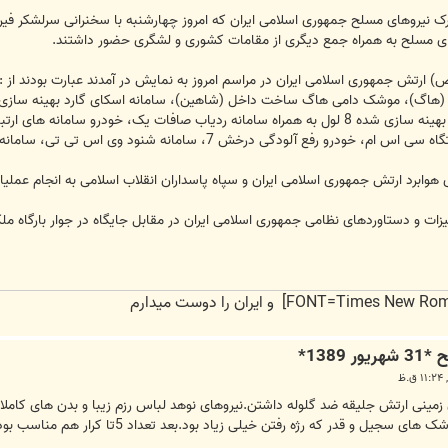
رک نیروهای مسلح جمهوری اسلامی ایران که امروز چهارشنبه با سخنرانی سرلشکر فیر
های مسلح به همراه جمع دیگری از مقامات کشوری و لشگری حضور داشتند.
(ص) ارتش جمهوری اسلامی ایران در مراسم امروز به نمایش در آمدند عبارت بودند از : س
کی متحرک (هاگ)، موشک دامی هاگ ساخت داخل (شاهین)، سامانه اسکای گارد بهینه سازی
مقابله با موشک کروز، توپ 23 میلیمتری بهینه سازی شده 8 لول به همراه سامانه ردیاب صاف
 شنود وی اس تی تی، سامانه الینت، سامانه اف ام - 80 و خودروی سنگین ارتباطی بنز آکسور.
هوابرد ارتش جمهوری اسلامی ایران و سپاه پاسداران انقلاب اسلامی به انجام عملی
ات و دستاوردهای نظامی جمهوری اسلامی ایران در مقابل جایگاه در جوار بارگاه ملکو
ی زمینی ارتش جلیقه ضد گلوله داشتن.نیروهای نوهد لباس رزم زیبا و بدن های کاملا
یلی زیاد بود.بعد تعداد 5تا کرار هم مناسب بود اما در کل اون چنان که انتظار میرفت رژه با شکوهی نبود.