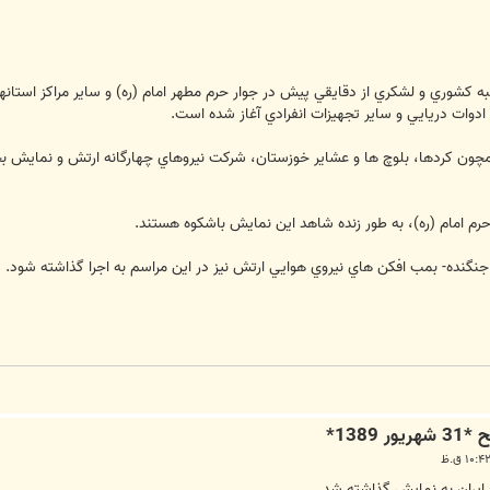
ليرتبه كشوري و لشكري از دقايقي پيش در جوار حرم مطهر امام (ره) و ساير مراكز استا
دوات دريايي و ساير تجهيزات انفرادي آغاز شده است.
ن كردها، بلوچ ها و عشاير خوزستان، شركت نيروهاي چهارگانه ارتش و نمايش بخشي ا
حرم امام (ره)، به طور زنده شاهد اين نمايش باشكوه هستند.
نگنده- بمب افكن هاي نيروي هوايي ارتش نيز در اين مراسم به اجرا گذاشته شود.
ايران به نمايش گذاشته شد