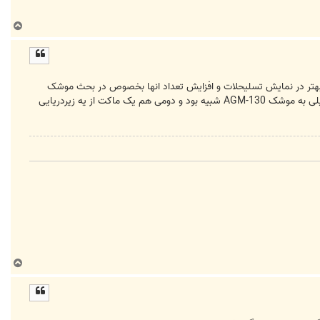
ب
ا
ل
ا
 بهتر در نمایش تسلیحلات و افزایش تعداد انها بخصوص در بحث موشک
های بالستیک) اما دو مورد بود که به نظرم تازگی داشت نخست بمب (یا موشک) هوا به زمین قاصد-2 بود که از لحاظ ظاهر خیلی به موشک AGM-130 شبیه بود و دومی هم یک ماکت از یه زیردریایی
ب
ا
ل
ا