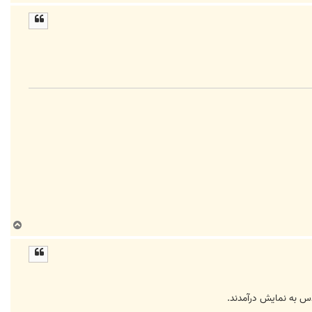
ا
ل
ا
ب
ا
ل
ا
س به نمایش درآمدند.