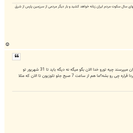
ی سال سکوت مردم ایران زبانه خواهد کشید و بار دیگر مردمی از سرزمین پارس از شرق
ب
ا
ل
ا
دست یافته است.بنده خدا خبرنگاران میپرسند چیه تورو خدا الان بگو میگه نه دیگه باید تا 31 شهریور تو
خماریش بمونید ما هم مثل خبرنگارها از دیشب تو کف اینیم که حالا چی هست.این جام دیروز یکی تاپیک زد نظرخواهی که فردا قراره چی رو بشه؟ما هم از ساعت 7 صبح جلو تلوزیون تا الان که مثلا