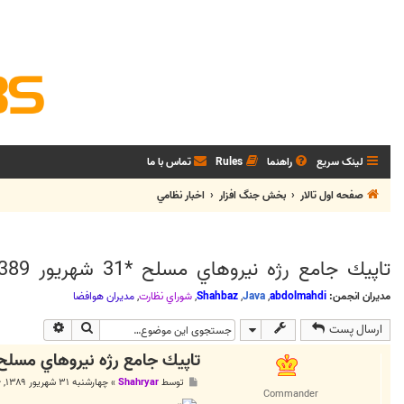
لینک سریع
راهنما
Rules
تماس با ما
صفحه اول تالار
بخش جنگ افزار
اخبار نظامي
تاپيك جامع رژه نيروهاي مسلح *31 شهريور 1389*
مدیران انجمن:
abdolmahdi
,
Java
,
Shahbaz
,
شوراي نظارت
,
مديران هوافضا
جستجو
جستجوی پی
ارسال پست
تاپيك جامع رژه نيروهاي مسلح *31 شهريور 89
پ
توسط
Shahryar
»
چهارشنبه ۳۱ شهریور ۱۳۸۹, ۹:۱۶ ق.ظ
س
Commander