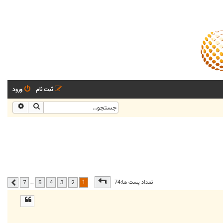
ثبت نام
ورود
جستجو
جستجو
صفحه
1
از
7
1
تعداد پست ها:74
…
7
5
4
3
2
بعدی