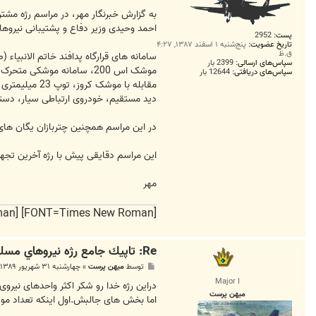
به گزارش خبرنگار مهر، در مراسم رژه مشت
احمد وحیدی وزیر دفاع و پشتیبانی نیرو
پست:
2952
تاریخ عضویت:
پنج‌شنبه ۱ اسفند ۱۳۸۷, ۴:۲۷
ق.ظ
سامانه های قرارگاه پدافند خاتم الانبیاء 
سپاس‌های ارسالی:
2399 بار
موشک اس 200، سامانه موش
سپاس‌های دریافتی:
12644 بار
دید مستقیم، خودروی ارتباطی سیار، دستگاه سی اس ام، خودرو رفع آلودگی درخش 7، سامانه
در این مراسم همچنین چتربازان یگان های 
این مراسم دقایقی پیش با رژه آخرین تجهیز
مهر
[FONT=Times New Roman] [FONT=Times New Roman] و ایران را دوست میدارم
Re: تاپيك جامع رژه نيروهاي مسلح *31 شهريور 1389*
پ
توسط
میهن پرست
»
چهارشنبه ۳۱ شهریور ۱۳۸۹, ۱۱:۲۴ ق.ظ
س
Major I
ت
دراین رژه خدا رو شکر اکثر واحدهای نیرو
میهن پرست
اما بخش های جالبش.اول اینکه تعداد موشک های سجیل و قدر که رژه رفتن خ