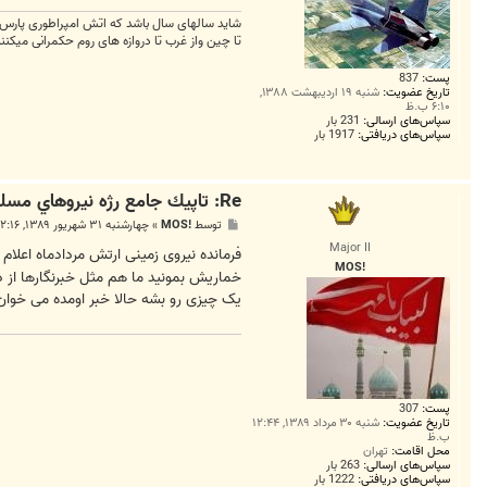
شاید سالهای سال باشد که اتش امپراطوری پارس خ
تا چین واز غرب تا دروازه های روم حکمرانی میکن
پست:
837
تاریخ عضویت:
شنبه ۱۹ اردیبهشت ۱۳۸۸,
۶:۱۰ ب.ظ
سپاس‌های ارسالی:
231 بار
سپاس‌های دریافتی:
1917 بار
Re: تاپيك جامع رژه نيروهاي مسلح *31 شهريور 1389*
پ
توسط
!MOS
»
چهارشنبه ۳۱ شهریور ۱۳۸۹, ۱۲:۱۶ ب.ظ
س
Major II
ت
فرمانده نیروی زمینی ارتش مردادماه اعلام
!MOS
یک چیزی رو بشه حالا خبر اومده می خوان 
پست:
307
تاریخ عضویت:
شنبه ۳۰ مرداد ۱۳۸۹, ۱۲:۴۴
ب.ظ
محل اقامت:
تهران
سپاس‌های ارسالی:
263 بار
سپاس‌های دریافتی:
1222 بار