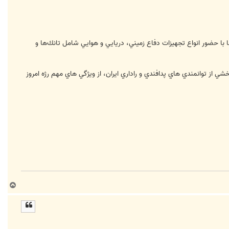
نها با حضور انواع تجهيزات دفاع زميني، دريايي و هوايي شامل تانك‌ها و
ز توانمندي هاي پدافندي و راداري ايران، از ويژگي هاي مهم رژه امروز
ب
ا
ل
ا