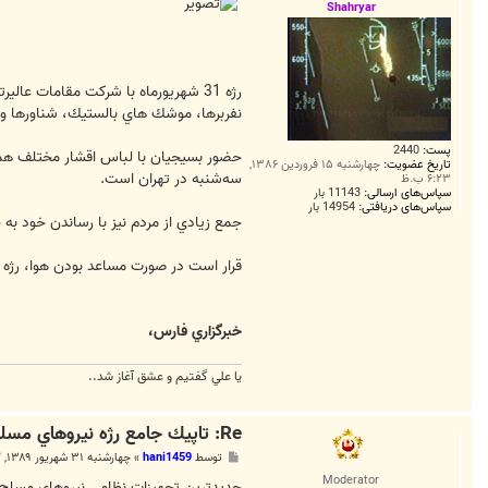
ت
Shahryar
رژه 31 شهريورماه با شركت مقامات عا
نفربرها، موشك هاي بالستيك، شناورها و ا
پست:
2440
حضور بسيجيان با لباس اقشار مختلف همچو
تاریخ عضویت:
چهارشنبه ۱۵ فروردین ۱۳۸۶,
سه‌شنبه در تهران است.
۶:۲۳ ب.ظ
سپاس‌های ارسالی:
11143 بار
سپاس‌های دریافتی:
14954 بار
جمع زيادي از مردم نيز با رساندن خود به 
قرار است در صورت مساعد بودن هوا، رژه ج
خبرگزاري فارس،
يا علي گفتيم و عشق آغاز شد..
Re: تاپيك جامع رژه نيروهاي مسلح *31 شهريور 1389*
پ
توسط
hani1459
»
چهارشنبه ۳۱ شهریور ۱۳۸۹, ۱۰:۴۲ ق.ظ
س
Moderator
ت
جديدترين تجهيزات نظامي نيروهاي مسلح 