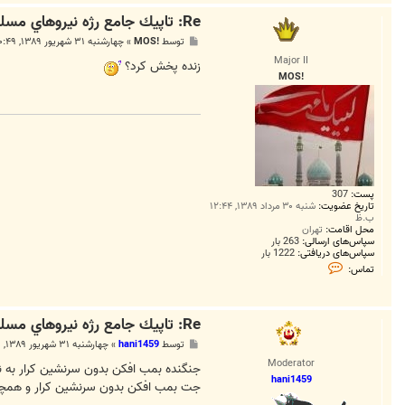
Re: تاپيك جامع رژه نيروهاي مسلح *31 شهريور 1389*
پ
توسط
!MOS
»
چهارشنبه ۳۱ شهریور ۱۳۸۹, ۱۰:۴۹ ق.ظ
س
Major II
ت
زنده پخش کرد؟
!MOS
پست:
307
تاریخ عضویت:
شنبه ۳۰ مرداد ۱۳۸۹, ۱۲:۴۴
ب.ظ
محل اقامت:
تهران
سپاس‌های ارسالی:
263 بار
سپاس‌های دریافتی:
1222 بار
ت
تماس:
م
ا
س
!
Re: تاپيك جامع رژه نيروهاي مسلح *31 شهريور 1389*
M
O
پ
توسط
hani1459
»
چهارشنبه ۳۱ شهریور ۱۳۸۹, ۱۱:۰۳ ق.ظ
S
س
Moderator
ت
جنگنده بمب افکن بدون سرنشین کرار به ن
hani1459
جت بمب افکن بدون سرنشین کرار و همچنی