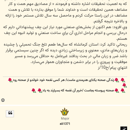
كه به اهميت تحقيقات اشاره داشته و فرمودند « از مصاديق مهم همت و كار
مضاعف همين تحقيقات است و خداوند شما را موفق بدارد» با تلاش و همت
مضاعف در اين راستا حركت كردم و ماحصل سه سال تلاش مستمر خود را ارائه
و بالاخره نتيجه گرفتم.
وي افزود: هم اكنون از بخش‌هاي صنعتي مورد نياز اين چف پيشنهاداتي دارم كه
درحال بررسي و انجام مراحل اداري آن براي ساخت صنعتي و توليد انبوه اين چف
هستم.
ريحاني تاكيد كرد: استان كرمانشاه كه سال‌ها طعم تلخ جنگ تحميلي را چشيده
و زيان‌هاي مادي، معنوي و زيرساختي زيادي ديده كه اگر چنين سيستمي برقرار
باشد ضرر و زيان مالي در بحث پدافند غيرعامل به حداقل مي‌رسد و مسير
موفقيت و پيروزي را در برابر دشمن و متجاوزان هموار مي‌سازد.
انتهاي پيام/خ10/ز
زندگی صحنه یکتای هنرمندی ماست/ هر کسی نغمه خود خواندو از صحنه رود
صحنه پیوسته بجاست /خرم آن نغمه که بسپارند به یاد
ب
ا
ل
ا
Major
ali1371