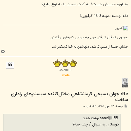
منظورم جنسش هست/ یه کیت هست یا یه نوع مایع؟
آخه نوشته نمونه 100 کیلویی!
نمیدونی که قبل از رفتن من , چه مردایی که رفتن برنگشتن
چشای خیلیا از عشق تر شد , دلهاشون به خدا نزدیکتر شد
ب
ا
ل
ا
Colonel II
shola
Re: جوان بسيجي كرمانشاهي مختل‌كننده سيستم‌هاي راداري
ساخت
پ
جمعه ۲۳ مهر ۱۳۸۹, ۵:۵۲ ب.ظ
س
ت
saeedjiji نوشته شده:
دوستان یه سوال / چف چیه؟