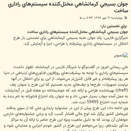
جوان بسيجي كرمانشاهي مختل‌كننده سيستم‌هاي راداري
ساخت
پ
چهارشنبه ۲۱ مهر ۱۳۸۹, ۶:۴۳ ب.ظ
س
ت
براي نخستين ‌بار؛
جوان بسيجي كرمانشاهي مختل‌كننده سيستم‌هاي راداري ساخت
خبرگزاري فارس: يك جوان نخبه بسيجي كرمانشاهي براي نخستين ‌بار طرح
اختلال در سيستم‌هاي راداري پيشرفته را طراحي، اجرا و آزمايش كرد.
علي ريحاني امروز در گفت‌وگو با خبرنگار فارس در كرمانشاه، اظهار داشت:
سيستم‌هاي راداري با توجه به پيشرفت‌هاي روزافزون فناوري‌هاي ارتباطي در دنيا
هر روز پيشرفته‌تر و غير قابل كنترل‌تر مي‌شوند، از اين رو براي اختلال در آنها
نيازمند تجهيزات، طرح‌ها و چف‌هاي جديد هستيم كه اين طرح با عنوان چف
(chaff) بهينه‌شده طراحي و ارائه شد كه خوشبختانه دو هفته قبل در آزمايشات
به عمل آمده جواب بسيار خوبي داد و به عنوان يك اختراع فناورانه به نام بنده به
شماره ثبت اختراع 59495 ثبت شد.
وي ادامه داد: اين طرح پيش از اين در جشنواره پايداري ملي كه از سوي پدافند
غيرعامل كشور برگزار شد لوح عالي افتخار كسب كرد و برخي جشنواره‌هاي خارجي
خواهان آن بودند كه به دليل ماهيت ويژه اين طرح حاضر با ارائه آن به مراكز
مذكور نشده‌ام،‌ زيرا مي‌خواهم اين طرح در كشور خودم اجرايي و عملياتي شود و