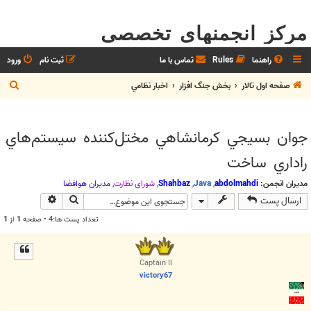
مرکز انجمنهای تخصصی
راهنما
Rules
تماس با ما
ثبت نام
ورود
ج
صفحه اول تالار
بخش جنگ افزار
اخبار نظامي
س
ت
جوان بسيجي كرمانشاهي مختل‌كننده سيستم‌هاي
ج
راداري ساخت
و
مدیران انجمن:
abdolmahdi
,
Java
,
Shahbaz
,
شوراي نظارت
,
مديران هوافضا
جستجو
جستجوی پیش
ارسال پست
تعداد پست ها:4 • صفحه
1
از
1
Captain II
victory67