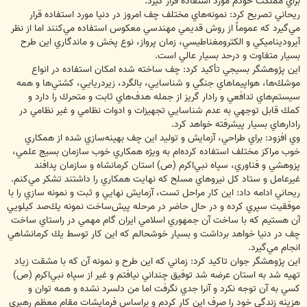
براي مملكت خودم مورد استفاده قرار گيرد.
ريحاني تصريح كرد: نمونه‌هاي مختلف چف امروز در دنيا مورد استفاده قرار
مي‌گيرد كه عموماً از روش قديمي مهندسي معكوس استفاده مي‌كنند اما از نظر
آيروديناميكي و الكترومغناطيسي، زمان پرواز، نوع پخش و ماندگاري اين طرح
بسيار متفاوت و درحد بسيار عالي است.
اين پژوهشگر بسيجي تأكيد كرد: چف ساخته شده امكان استفاده در انواع
موشك‌ها، هواپيماهاي جنگي و شناسايي، بالگرد، زيردريايي، كشتي‌ها و همه
سيستم‌هاي تدافعي و رادار گريز از جمله هدف‌هاي ثابت و متحرك را دارد و
كمك قابل توجهي به عدم شناسايي تجهيزات و ادوات نظامي و غير نظامي در
رادارهاي بسيار پيشرفته خواهد كرد.
وي افزود: براي طراحي، آزمايش و توليد اين چف بهينه‌سازي شده از همكاري
خوب مراكز مختلف استفاده كرده‌ام به ويژه همكاري خوب سازمان بسيج علمي،
پزوهشي و فناوري، سپاه نبي‌اكرم (ص) استان كرمانشاه و سازمان پدافند
غيرعامل و ستاد كل نيروهاي مسلح كه نهايت همكاري را داشتند تشكر مي‌كنم.
ريحاني ادامه داد: اين كار مراحل تست، آزمايش نهايي و ثبت و نمونه سازي را با
موفقيت سپري كرده و در حال حاضر در مرحله پيش‌ساخت نمونه يك‌صد كيلويي
آن هستيم كه با ساخت آن جمهوري اسلامي ايران گام مهمي در راستاي ساخت
چف در دنيا خواهد برداشت و بسيار خوشحالم كه اين كار توسط يك كرمانشاهي
انجام مي‌گيرد.
اين پژوهشگر جوان تاكيد كرد: زماني كه اين طرح و نمونه آن كه با مشقت زياد
تهيه شد به استان عرضه شد توفيق چنداني نيافتم و غير از سپاه نبي‌اكرم (ص)
كسي به آن توجه نكرد و آنرا جدي نگرفت اما من دلسرد نشده و همه توان و
هزينه زندگي خود را صرف اين كار كردم و براساس فرمايشات مقام معظم رهبري