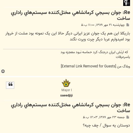
Re: جوان بسيجي كرمانشاهي مختل‌كننده سيستم‌هاي راداري
ساخت
پ
چهارشنبه ۲۱ مهر ۱۳۸۹, ۱۱:۰۰ ب.ظ
س
ت
باریکلا این هم یک جوان عزیز ایرانی دیگر حالا این یک نمونه بود مشت از خروار
بود امیدوارم عربا دیگر چرت وپرت نگند
که ارتش ایران درجنگ کرد حماسه نبود معجزه بود
یاسرعرفات
وبلاگ من
[External Link Removed for Guests]
ب
ا
ل
ا
Major I
saeedjiji
Re: جوان بسيجي كرمانشاهي مختل‌كننده سيستم‌هاي راداري
ساخت
پ
جمعه ۲۳ مهر ۱۳۸۹, ۱۲:۰۳ ب.ظ
س
ت
دوستان یه سوال / چف چیه؟