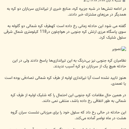
پ
شنبه ۸ آبان ۱۳۸۹, ۱۲:۰۶ ب.ظ
س
ت
در ادامه تنش‌ها در شبه جزیره كره، منابع خبری از تیراندازی سربازان دو کره به
همدیگر در مرزهای مشترك خبر دادند.
گفته می شود این حادثه زمانی رخ داده است کهطرف کره شمالی دو گلوله به
سوی پاسگاه مرزی ارتش کره جنوبی در هواچئون در118 کیلومتری شمال شرقی
سئول شلیک کرد.
نظامیان کره جنوبی نیز بی‌درنگ به این تیراندازی‌ها پاسخ دادند ولی در این
حادثه هیچ یک از سربازان دو کره آسیب ندیدند.
هنوز تایید نشده است آیا تیراندازی اولیه از طرف کره شمالی تصادفی بوده است
یا تعمدی.
در همین حال مقامات کره جنوبی این احتمال را که شلیک اولیه از طرف کره
شمالی به طور اتفاقی رخ داده باشد، منتفی نمی دانند.
این حادثه در حالی رخ داد که سئول خود را برای میزبانی نشست سران گروه
هشت در ماه نوامبر آماده می‌کند.