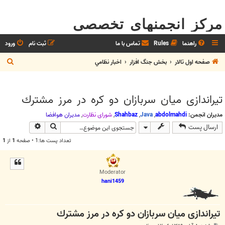
مرکز انجمنهای تخصصی
راهنما
Rules
تماس با ما
ثبت نام
ورود
ج
صفحه اول تالار
بخش جنگ افزار
اخبار نظامي
س
ت
تیراندازی میان سربازان دو كره در مرز مشترك
ج
و
مدیران انجمن:
abdolmahdi
,
Java
,
Shahbaz
,
شوراي نظارت
,
مديران هوافضا
جستجو
جستجوی پیش
ارسال پست
تعداد پست ها:1 • صفحه
1
از
1
Moderator
hani1459
تیراندازی میان سربازان دو كره در مرز مشترك