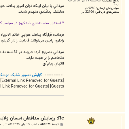
تاریخ عضویت:
سه‌شنبه ۲۶ آذر ۱۳۸۷, ۴:۲۰
ب.ظ
سپاس‌های ارسالی:
9280 بار
مختلف پدافندي منهدم شدند.
سپاس‌های دریافتی:
22106 بار
* استقرار سامانه‌هاي ضدكروز در سراسر ك
فرمانده قرارگاه پدافند هوايي خاتم الان
راداري پايين مي‌توانند قابليت رادار گري
ميقاني تصريح كرد: هرچند در گذشته نقاط
متخاصم را بر عهده دارند.
انتهاي پيام/چ
========
گزارش تصویر شلیک موشک ا
[External Link Removed for Guests]
[External Link Removed for Guests]
Guests]
Re: رزمايش مدافعان آسمان ولايت3
پ
توسط
ali1371
»
شنبه ۲۹ آبان ۱۳۸۹, ۲:۵۴ ب.ظ
س