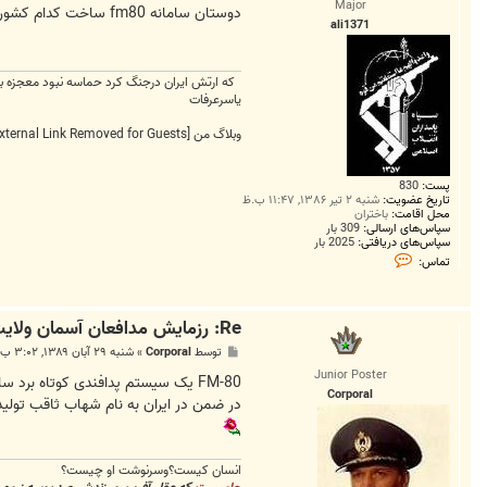
Major
ت
دوستان سامانه fm80 ساخت کدام کشور است ضمنا تورزمایش از موشک های RBS70 هم استفاده شده یانه
ali1371
که ارتش ایران درجنگ کرد حماسه نبود معجزه ب
یاسرعرفات
وبلاگ من
[External Link Removed for Guests]
پست:
830
تاریخ عضویت:
شنبه ۲ تیر ۱۳۸۶, ۱۱:۴۷ ب.ظ
محل اقامت:
باختران
سپاس‌های ارسالی:
309 بار
سپاس‌های دریافتی:
2025 بار
ت
تماس:
م
ا
س
a
Re: رزمايش مدافعان آسمان ولايت3
l
i
پ
توسط
Corporal
»
شنبه ۲۹ آبان ۱۳۸۹, ۳:۰۲ ب.ظ
1
س
3
Junior Poster
ت
FM-80 یک سیستم پدافندی کوتاه برد ساخت چینه که به نام HQ-7 هم میشناسنش.
7
Corporal
1
در ضمن در ایران به نام شهاب ثاقب تولید میشه که قرار ب
انسان کیست؟وسرنوشت او چیست؟