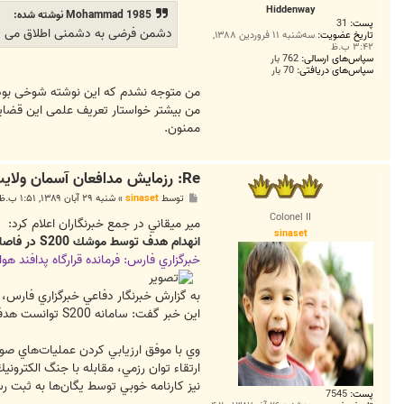
ت
Hiddenway
Mohammad 1985 نوشته شده:
پست:
31
دشمن فرضی به دشمنی اطلاق می شود که ب
تاریخ عضویت:
سه‌شنبه ۱۱ فروردین ۱۳۸۸,
۳:۴۲ ب.ظ
سپاس‌های ارسالی:
762 بار
سپاس‌های دریافتی:
70 بار
من متوجه نشدم که این نوشته شوخی بود
من بیشتر خواستار تعریف علمی این قضای
ممنون.
Re: رزمايش مدافعان آسمان ولايت3
پ
توسط
sinaset
»
شنبه ۲۹ آبان ۱۳۸۹, ۱:۵۱ ب.ظ
س
Colonel II
ت
مير ميقاني در جمع خبرنگاران اعلام كرد:
sinaset
انهدام هدف توسط موشك S200 در فاصله بيش از 100 كيلومتر
خبرگزاري فارس: فرمانده قرارگاه پدافند هوايي خاتم ال
اين خبر گفت: سامانه S200 توانست هدف مورد نظر را در فاصله بيش از 150 كيلومتر شناسايي و در فاصله بيش از 100 كيلومتر مورد انهدام قرار دهد.
وي با موفق ارزيابي كردن عمليات‌هاي صور
ارتقاء توان رزمي، مقابله با جنگ الكترون
نيز كارنامه خوبي توسط يگان‌ها به ثبت رس
پست:
7545