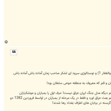
ب
ا
ل
ا
از دوران دبستان رزمایشهای نیروهای مسلح را پیگیری میکردم..آن زمانی که رزمایش ها عمدتا مشترک بین ارتش و سپاه بود (ذوالفقار 1) و نوستالوژی سرود ای لشکر صاحب زمان آماده باش آماده باش
ت شده! جنگهای سالهای اخیر هم دیگه مدل جنگ ایران عراق نیست! حرف اول را بمباران و موشکباران
سنگین همراه با جنگ الکترونیک و اخلال اندازی در سیستم های دشمن میزنه! همان بلایی که ایلات متحده بر سر طالبان و رژیم بعث عراق اورد و فقط در یک مرحله از بمباران در اواسط فروردین 1382 دو
رسنه در بیابان های اطراف بغداد رها شدند!