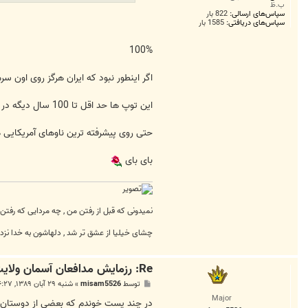
ب.ظ
سپاس‌های ارسالی:
822 بار
سپاس‌های دریافتی:
1585 بار
100%
اگر اینطور نبود که ایران هرگز روی اون س
این توپ ها حد اقل تا 100 سال دیگه در تمام ارتشهای دنیا استفاده خواهند شد (به دلیل ارزانی، کاربرد بسیار زیاد و حمل و نقل آسان)
حتی روی پیشرفته ترین ناوهای آمریکای
بای بای
نمیدونی که قبل از رفتن من , چه مردایی که رفتن
چشای خیلیا از عشق تر شد , دلهاشون به خدا نزد
Re: رزمايش مدافعان آسمان ولايت3
پ
توسط
misam5526
»
شنبه ۲۹ آبان ۱۳۸۹, ۶:۲۷ ب.ظ
س
Major
ت
در چند پست خوندم که بعضی از دوستان بر اساس اطلاعات اشتباه کلا