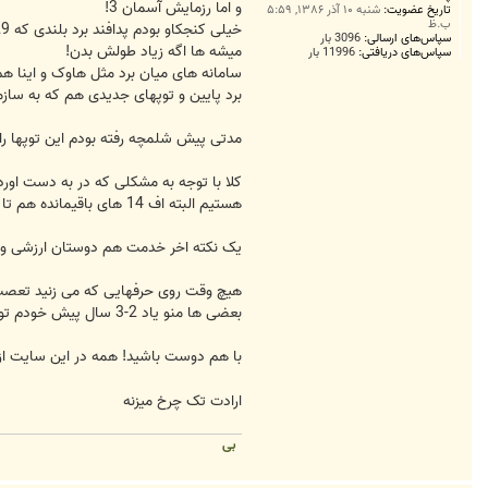
و اما رزمایش آسمان 3!
تاریخ عضویت:
شنبه ۱۰ آذر ۱۳۸۶, ۵:۵۹
ب.ظ
سپاس‌های ارسالی:
3096 بار
میشه ها اگه زیاد طولش بدن!
سپاس‌های دریافتی:
11996 بار
سامانه های میان برد مثل هاوک و اینا ه
برد پایین و توپهای جدیدی هم که به سازم
مدتی پیش شلمچه رفته بودم این توپها را
هستیم البته اف 14 های باقیمانده هم تا حدودی یاری رسانند!
یک نکته اخر خدمت هم دوستان ارزشی و ه
هیچ وقت روی حرفهایی که می زنید تعصب خ
بعضی ها منو یاد 2-3 سال پیش خودم تو همین سی سی میندازن که عمرا زیر بار هیچی نمی رفتم!
با هم دوست باشید! همه در این سایت از
ارادت تک چرخ میزنه
بی