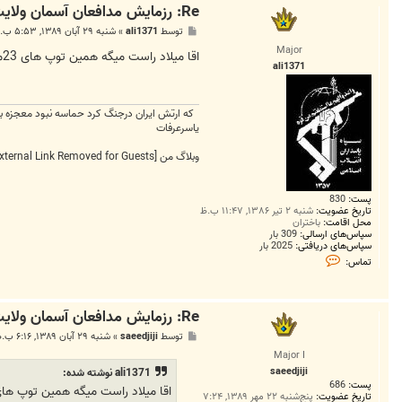
Re: رزمايش مدافعان آسمان ولايت3
پ
توسط
ali1371
»
شنبه ۲۹ آبان ۱۳۸۹, ۵:۵۳ ب.ظ
س
Major
ت
اقا میلاد راست میگه همین توپ های 23میلیمتری چندتا بی سرنشین امریکایی رو قصر شیرین وسومار زدند هنوز دودازکنده بلند میشه
ali1371
که ارتش ایران درجنگ کرد حماسه نبود معجزه ب
یاسرعرفات
وبلاگ من
[External Link Removed for Guests]
پست:
830
تاریخ عضویت:
شنبه ۲ تیر ۱۳۸۶, ۱۱:۴۷ ب.ظ
محل اقامت:
باختران
سپاس‌های ارسالی:
309 بار
سپاس‌های دریافتی:
2025 بار
ت
تماس:
م
ا
س
a
Re: رزمايش مدافعان آسمان ولايت3
l
i
پ
توسط
saeedjiji
»
شنبه ۲۹ آبان ۱۳۸۹, ۶:۱۶ ب.ظ
1
س
3
Major I
ت
7
saeedjiji
ali1371 نوشته شده:
1
پست:
686
اقا میلاد راست میگه همین توپ های 23میلیمتری چندتا بی سرنشین امریکایی رو قصر شیرین وسومار زدند هنوز دودازکنده بلن
تاریخ عضویت:
پنج‌شنبه ۲۲ مهر ۱۳۸۹, ۷:۲۴