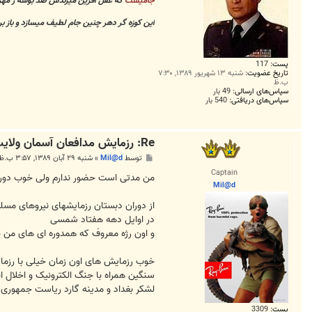
جامیست
که عقل آفرین میزندش صد بوسه ز مهر
این کوزه گر دهر چنین جام لطیف میسازد و باز ب
پست:
117
تاریخ عضویت:
شنبه ۱۳ شهریور ۱۳۸۹, ۷:۳۰
ب.ظ
سپاس‌های ارسالی:
49 بار
سپاس‌های دریافتی:
540 بار
Re: رزمايش مدافعان آسمان ولايت3
پ
توسط
Mil@d
»
شنبه ۲۹ آبان ۱۳۸۹, ۳:۵۷ ب.ظ
س
Captain
ت
من مدتی است حضور ندارم ولی خوب دورادور
Mil@d
در اوایل دهه هفتاد شمسی
و اون رژه معروف که همدوره ای های من خاطرشون هست دهها تانک تی 72 همراه با دهها هلی کو
لشکر بغداد و مدینه گارد ریاست جمهوری ع
پست:
3309