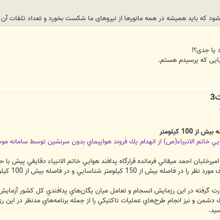
اید همیشه در همه مانورها از نیروهای ما شکست بخورد و تعداد تلفات آن به ازای هر کشته 
 یا جدی؟!
ایی که پرسیدم هستم.
انبياء(ص) از انهدام يك فروند هواپيماي بدون سرنشين توسط سامانه موشكي S200 در فاصله بيش از 100 كيلومتر خب
ت گرفته در اين رزمايش انسجام و تعامل ميان يگان‌هاي پدافندي كل كشور آزمايش س
يك دشمن و نيز انجام طرح‌هاي عمليات تاكتيكي را از جمله برنامه‌هاي مدنظر در اين
يد.