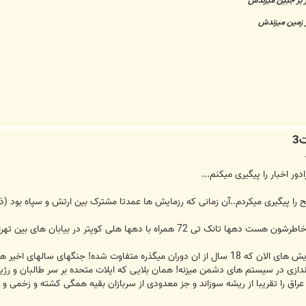
 بر جبین میزندش
ر زمین میزندش
 اخبار را پیگیری میکنم...
پتر در بیابان های بین تهران و قم که معروف به منطقه حوض سلطان بود!
خوب رزمایش های اون زمان خیلی با رزمایش های الان که 18 سال از ان دوران میگذره متفاو
راق را تقریبا از ریشه سوزاند و جز معدودی از سربازان بقیه همگی کشته و زخمی و گ