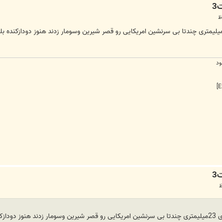
ود
د میشه