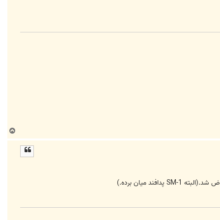
ب
ا
ل
ا