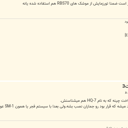
ود
ود رو جماران نصب بشه.ولی بعدا با سیستم فجر یا همون SM-1 عوض شد.(البته SM-1 پدافند میان برده.)