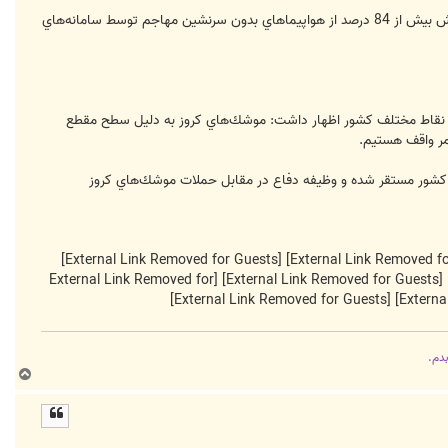
ميقاني با بيان اينكه توان امروز پدافند هوايي حتي با سال گذشته به هيچ وجه قابل مقايسه نيست، تصريح كرد: در اين رزمايش بيش از 84 درصد از هواپيماهاي بدون سرنشين مهاجم توسط سامانه‌هاي
ز در نقاط مختلف كشور اظهار داشت:‌ موشك‌هاي كروز به دليل سطح مقطع
امر واقف هستيم.
ر كشور مستقر شده و وظيفه دفاع در مقابل حملات موشك‌هاي كروز
[External Link Removed for Guests]
[External Link Removed for
[External Link Removed for Guests]
[External Link Removed for Guests]
بدم.
ب
ا
ل
ا