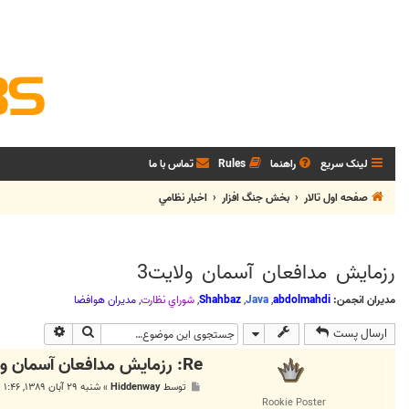
لینک سریع
راهنما
Rules
تماس با ما
صفحه اول تالار
بخش جنگ افزار
اخبار نظامي
رزمايش مدافعان آسمان ولايت3
مدیران انجمن:
abdolmahdi
,
Java
,
Shahbaz
,
شوراي نظارت
,
مديران هوافضا
جستجو
جستجوی پی
ارسال پست
Re: رزمايش مدافعان آسمان ولايت3
پ
توسط
Hiddenway
»
شنبه ۲۹ آبان ۱۳۸۹, ۱:۴۶ ب.ظ
س
Rookie Poster