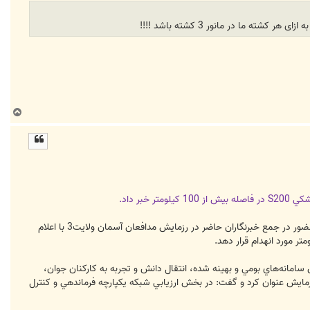
ما در مانور 3 کشته باشد !!!!
ب
ا
ل
ا
ر داد.
به گزارش خبرنگار دفاعي خبرگزاري فارس، اميرخلبان احمد ميقاني فرمانده قرارگاه پدافند هوايي خاتم الانبياء دقايقي پيش با حضور در جمع خبرنگاران حاضر در رزمايش مدافعان آسمان ولايت3 با اعلام
امانه‌هاي بومي و بهينه شده، انتقال دانش و تجربه به كاركنان جوان،
 رزمايش عنوان كرد و گفت: در بخش ارزيابي شبكه يكپارچه فرماندهي و كنترل