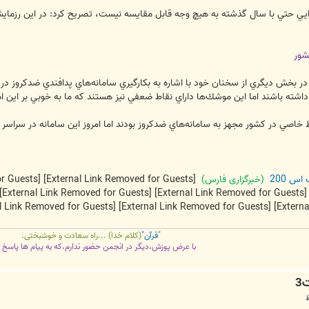
شور
بياء در بخش ديگري از سخنان خود با اشاره به بكارگيري سامانه‌هاي پدافندي ضدكرو
زي داشته باشند اما اين موشك‌ها داراي نقاط ضعفي نيز هستند كه ما به خوبي بر اين 
 خاصي در كشور مجهز به سامانه‌هاي ضدكروز بودند اما امروز اين سامانه در سراس
س 200
(خبرگزاری فارس)
[External Link Removed for Guests]
[External Link Removed for Guests]
[External Link Removed for Guests]
[External Link Removed for Guests]
[External Link Removed for Guests]
[External Link Removed for Guests]
"
قرآن"
(کلام خدا) ...راه سعادت و خوشبختی.
با عرض پوزش،دیگر در انجمن حضور ندارم،که به پیام ها پاسخ 