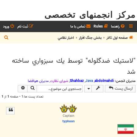
مرکز انجمنهای تخصصی
راهنما
Rules
تماس با ما
ثبت نام
ورود
ج
صفحه اول تالار
بخش جنگ افزار
اخبار نظامي
س
ت
"لاستيك ضد‌گلوله" توسط يك سبزواري ساخته
ج
شد
و
مدیران انجمن:
abdolmahdi
,
Java
,
Shahbaz
,
شوراي نظارت
,
مديران هوافضا
جستجو
جستجوی پیش
ارسال پست
تعداد پست ها:1 • صفحه
1
از
1
Captain
typhoon