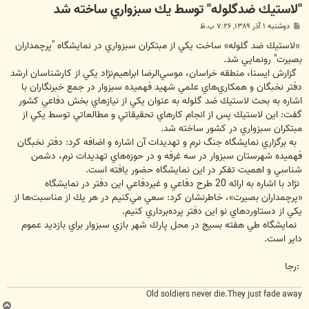
"لاستيك ضد‌گلوله" توسط يك سبزواري ساخته شد
پ
دوشنبه ۱ آذر ۱۳۸۹, ۷:۲۶ ب.ظ
س
ت
«لاستيك ضد گلوله» ساخت يكي از مبتكران سبزواري در نمايشگاه "پرچمداران
بصيرت" رونمايي شد.
گزارش ايسنا، منطقه خراسان، موسي‌الرضا ابراهيم‌نژاد يكي از كارشناسان ارشد
دفتر نخبگان و همكاري‌هاي علمي شهيد فهميده سبزوار در جمع خبرنگاران با
اشاره به بحث لاستيك ضد گلوله به عنوان يكي از نيازهاي بخش دفاعي كشور
گفت: اين لاستيك پس از انجام كارهاي تحقيقاتي و مطالعاتي توسط يكي از
مبتكران سبزواري در كشور ساخته شد.
به برگزاري نمايشگاه جنگ نرم و تهديدات آن اشاره و اضافه كرد: دفتر نخبگان
فهميده شهرستان سبزوار در سه غرفه و در حوزه‌هاي تهديدات نرم، دشمن
شناسي و اهميت تفكر در اين نمايشگاه حضور يافته است.
‌نژاد با اشاره به ارائه 20 طرح دفاعي و غيردفاعي اين دفتر در نمايشگاه
«پرچمداران بصيرت»، خاطرنشان كرد: سعي مي‌كنيم در هر يك از مناسبت‌ها از
يكي از دستاوردهاي نو اين دفتر پرده‌برداري كنيم.
نمايشگاه طي هفته بسيج در محل پارك شهر بازي سبزوار براي بازديد عموم
داير است.
:رجا
Old soldiers never die.They just fade away
ب