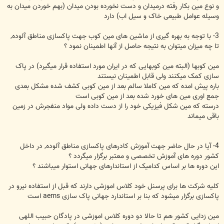
و نوع مین بکار رفته درمیدان و دست نخورده بودن میدان (بهم خوردن میدان به
وسیله عوامل طبیعی خاک و سیل اب) دارد
3- با توجه به بهره گیری از ماشین های مین کوب جهت پاکسازی مناطق آلوده,
تا چه میزان میتوان به نتیجه حاصل از آنها اطمینان نمود ؟
مین کوبها (البته مین کوبهایی که در ایران مورد استفاده قرار میگیرد) در پاک
سازی کمک میکنند ولی قابل اطمینان نیستند
باره پیش امده که مین کاملا سالم بعد از مین کوبی کشف شده مشکل بعدی
جمع اوری مین های خورد شده بعد از مین کوبی است
درسته که مین شکل فیزیکی خود را از دست داده ولی مواد منفجرش در زمین
باقی میماند
4- آیا در حال حاضر جهت آموزش کادرهای پاکسازی مناطق آلوده, در داخل
کشور دوره های آموزش تخصصی و معتبر برگزار میگردد ؟
این دوره ها بر اساس کدامیک از استاندارهای جهانی استوار میباشند ؟
کلیه شرکت ها برای پرسنل خود کلاس اموزشی دارند که قبل از استفاده نیرو در
پاکسازی برگزار میشود که بنا بر استاندارد جهانی پاک سازی aems است
مین زدایی کشور هم تا حالا دو دوره کلاس اموزشی در پادگان حبیب اللهی