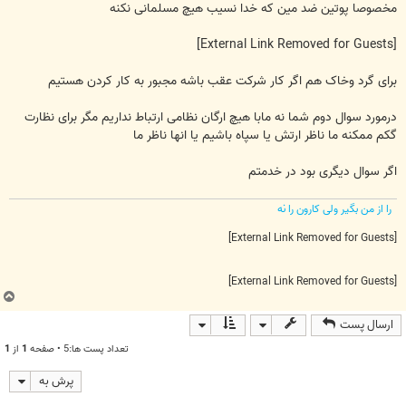
مخصوصا پوتین ضد مین که خدا نسیب هیچ مسلمانی نکنه
[External Link Removed for Guests]
برای گرد وخاک هم اگر کار شرکت عقب باشه مجبور به کار کردن هستیم
درمورد سوال دوم شما نه مابا هیچ ارگان نظامی ارتباط نداریم مگر برای نظارت
گکم ممکنه ما ناظر ارتش یا سپاه باشیم یا انها ناظر ما
اگر سوال دیگری بود در خدمتم
را از من بگیر ولی کارون را نه
[External Link Removed for Guests]
[External Link Removed for Guests]
ب
ا
ارسال پست
ل
ا
تعداد پست ها:5 • صفحه
1
از
1
پرش به