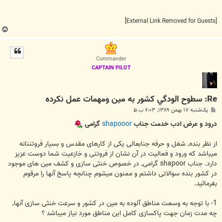
[External Link Removed for Guests]
ب
ا
ل
ا
Commander
CAPTAIN PILOT
Re: سطوح الودگي كشور به مين ومهمات عمل نكرده
پ
یک‌شنبه ۱۷ بهمن ۱۳۸۹, ۶:۰۳ ب.ظ
س
ت
درود و عرض ادب خدمت جناب
shapooor
گرامی
از نظر بنده, شغل و حرفه جنابعالی یکی از کارهای مقدس و بسیار فروتننانه
میباشد که ورود و فعالیت در آن نشان از فروتنی و خازعیت شما دوست عزیز
دارد. جناب shapoor گرامی, در خصوص خنثی سازی و کشف مین های موجود
در کشور بنده سوالاتی داشتم و ممنون میشوم چنانچه پاسخ آنها را مرقوم
بفرمائید.
1- با توجه به وسعت مناطق آلوده به مین در کشور و سرعت خنثی سازی آنها,
چه مدت زمان جهت پاکسازی کامل این مناطق مورد نیاز میباشد ؟