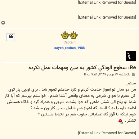
[External Link Removed for Guests]
[External Link Removed for Guests]
ب
ا
ل
ا
Captain
sayeh_roshan_1988
Re: سطوح الودگي كشور به مين ومهمات عمل نكرده
پ
یک‌شنبه ۱۷ بهمن ۱۳۸۹, ۹:۵۱ ب.ظ
س
ت
سلام .
من دو سال تو اهواز خدمت کردم و تازه خدمتم تموم شد . برای اولین بار توی
کل عمرم با هوای شرجی به معنای واقعی آشنا شدم . خواستم بپرسم که آیا کار
شما تو پنج الی شش ماهی که هوا بشدت شرجی و همراه گرد و خاک هستش
ادامه داره یا نه ؟ البته اگه اهواز هم شامل محل کارتون میشه ؟
دوم اینکه با قراراگاه عملیاتی جنوب هم در ارتباط هستین ؟
تشکر .
[External Link Removed for Guests]