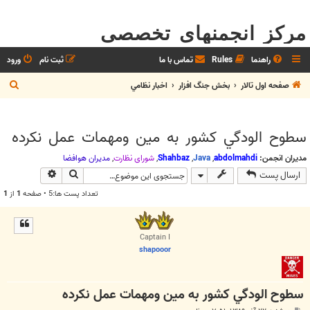
مرکز انجمنهای تخصصی
راهنما
Rules
تماس با ما
ثبت نام
ورود
ج
صفحه اول تالار
بخش جنگ افزار
اخبار نظامي
س
ت
سطوح الودگي كشور به مين ومهمات عمل نكرده
ج
و
مدیران انجمن:
abdolmahdi
,
Java
,
Shahbaz
,
شوراي نظارت
,
مديران هوافضا
جستجو
جستجوی پیش
ارسال پست
تعداد پست ها:5 • صفحه
1
از
1
Captain I
shapooor
سطوح الودگي كشور به مين ومهمات عمل نكرده