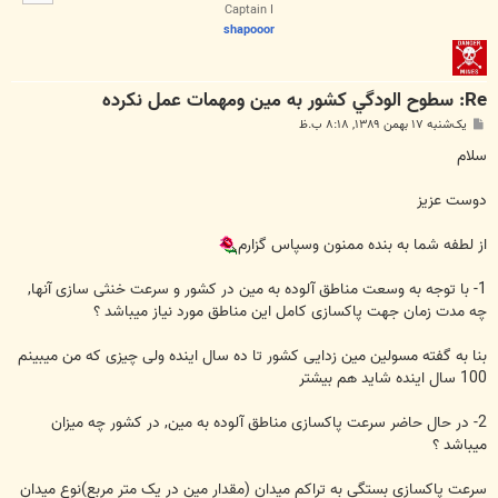
ا
Captain I
shapooor
Re: سطوح الودگي كشور به مين ومهمات عمل نكرده
پ
یک‌شنبه ۱۷ بهمن ۱۳۸۹, ۸:۱۸ ب.ظ
س
ت
سلام
دوست عزیز
از لطفه شما به بنده ممنون وسپاس گزارم
1- با توجه به وسعت مناطق آلوده به مین در کشور و سرعت خنثی سازی آنها,
چه مدت زمان جهت پاکسازی کامل این مناطق مورد نیاز میباشد ؟
بنا به گفته مسولین مین زدایی کشور تا ده سال اینده ولی چیزی که من میبینم
100 سال اینده شاید هم بیشتر
2- در حال حاضر سرعت پاکسازی مناطق آلوده به مین, در کشور چه میزان
میباشد ؟
سرعت پاکسازی بستگی به تراکم میدان (مقدار مین در یک متر مربع)نوع میدان