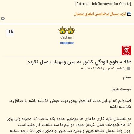
[External Link Removed for Guests]
کارت پستال درخواستی اعضای سنترال
ب
ا
ل
ا
Captain I
shapooor
Re: سطوح الودگي كشور به مين ومهمات عمل نكرده
پ
یک‌شنبه ۱۷ بهمن ۱۳۸۹, ۱۱:۰۶ ب.ظ
س
ت
سلام
دوست عزیز
امیدوارم که تو این مدت که اهواز بودی بهت خوش گذشته باشه یا حداقل بد
نگذشته باشه
تو تابستان تایم کاری ما برای هر دیماینر حدود یک ساعت کار مفیده ولی برای
کار uxo(مهمات عمل نکرده) حدود دو نیم تا سه ساعت کار مفید است
چون واقا تحمل جلیقه ویزور وپوتین ضد مین تو دمای بالای 50 درجه سخته