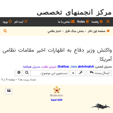
مرکز انجمنهای تخصصی
راهنما
Rules
تماس با ما
ثبت نام
ورود
ج
صفحه اول تالار
بخش جنگ افزار
اخبار نظامي
س
ت
واکنش وزیر دفاع به اظهارات اخير مقامات نظامی
ج
آمريكا
و
مدیران انجمن:
abdolmahdi
,
Java
,
Shahbaz
,
شوراي نظارت
,
مديران هوافضا
جستجو
جستجوی پیش
ارسال پست
تعداد پست ها:1 • صفحه
1
از
1
Moderator
hani1459