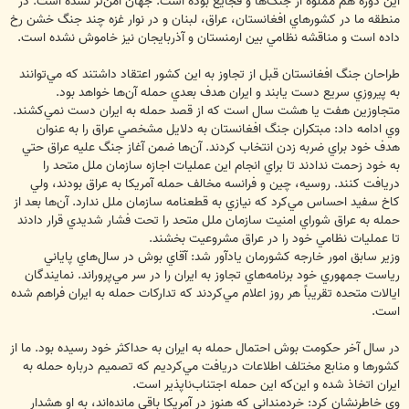
‌اين ‌دوره ‌هم ‌مملوه از ‌جنگ‌ها ‌و ‌فجايع ‌بوده است. ‌جهان ‌امن‌تر ‌نشده ‌است. ‌در
‌منطقه ‌ما ‌در كشورهاي ‌افغانستان، ‌عراق، ‌لبنان ‌و ‌در نوار ‌غزه ‌چند ‌جنگ ‌خشن ‌رخ
‌داده ‌است و ‌مناقشه ‌نظامي ‌بين ‌ارمنستان ‌و ‌آذربايجان نيز ‌خاموش ‌نشده ‌است.
طراحان ‌جنگ ‌افغانستان ‌قبل ‌از ‌تجاوز ‌به ‌اين ‌كشور ‌اعتقاد ‌داشتند ‌كه ‌مي‌توانند
‌به ‌پيروزي ‌سريع ‌دست ‌يابند ‌و ‌ايران ‌هدف ‌بعدي حمله ‌آن‌ها خواهد ‌بود.
‌متجاوزين ‌هفت ‌يا ‌هشت ‌سال ‌است ‌كه ‌از ‌قصد ‌حمله ‌به ‌ايران ‌دست ‌نمي‌كشند.
وي ادامه داد: مبتكران ‌جنگ ‌افغانستان ‌به ‌دلايل ‌مشخصي ‌عراق ‌را ‌به ‌عنوان
‌هدف ‌خود ‌براي ضربه زدن انتخاب ‌كردند. ‌آن‌ها ‌ضمن ‌آغاز ‌جنگ ‌عليه ‌عراق ‌حتي
‌به ‌خود ‌زحمت ‌ندادند ‌تا ‌براي انجام ‌اين ‌عمليات ‌اجازه ‌سازمان ‌ملل ‌متحد ‌را
‌دريافت ‌كنند. ‌روسيه، ‌چين ‌و ‌فرانسه ‌مخالف ‌حمله ‌آمريكا ‌به ‌عراق ‌بودند، ‌ولي
‌كاخ ‌سفيد ‌احساس ‌مي‌كرد که نيازي به ‌قطعنامه ‌سازمان ‌ملل ‌ندارد. آن‌ها ‌بعد ‌از
‌حمله ‌به ‌عراق ‌شوراي ‌امنيت ‌سازمان ‌ملل ‌متحد ‌را ‌تحت ‌فشار ‌شديدي ‌قرار ‌دادند
‌تا ‌عمليات ‌نظامي ‌خود ‌را ‌در ‌عراق ‌مشروعيت ‌بخشند.
وزير سابق امور خارجه كشورمان يادآور شد: ‌آقاي ‌بوش ‌در ‌سال‌هاي ‌پاياني
‌رياست ‌جمهوري ‌خود ‌برنامه‌هاي ‌تجاوز ‌به ‌ايران ‌را ‌در ‌سر ‌مي‌پروراند. ‌نمايندگان
‌ايالات ‌متحده ‌تقريباً ‌هر ‌روز ‌اعلام ‌مي‌كردند ‌كه ‌تداركات ‌حمله ‌به ‌ايران ‌فراهم ‌شده
‌است.
‌در ‌سال آخر حكومت ‌بوش ‌احتمال ‌حمله ‌به ‌ايران ‌به حداکثر ‌خود رسيده ‌بود. ‌ما ‌از
‌كشورها ‌و ‌منابع ‌مختلف ‌اطلاعات ‌دريافت ‌مي‌كرديم ‌كه ‌تصميم ‌درباره ‌حمله ‌به
‌ايران ‌اتخاذ ‌شده ‌و ‌اين‌كه ‌اين ‌حمله اجتناب‌ناپذير است.
وي خاطرنشان كرد: ‌خردمنداني ‌كه ‌هنوز ‌در ‌آمريكا ‌باقي ‌مانده‌اند، ‌به ‌او ‌هشدار