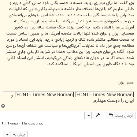
وي گفت: ‌ما ‌براي ‌برقراري ‌روابط ‌حسنه ‌با ‌همسايگان ‌خود ‌مباني ‌كافي ‌داريم ‌و
‌دليلي ‌نداريم ‌كه ‌با ‌آن‌ها ‌اختلاف ‌نظر ‌داشته ‌باشيم.آمريكايي‌هايي ‌كه ‌اظهارات
ضد‌ايراني ‌را ‌به ‌همسايگان ‌ما نسبت دادند، ‌هدف ‌افشاندن ‌بذرهاي ‌بي‌اعتمادي
‌بين ‌ما ‌و ‌كشورهاي ‌همسايه ‌را ‌دنبال ‌مي‌كنند. ‌ما ‌حاضريم ‌بازي‌هاي ‌مكارانه
‌آمريكايي‌ها ‌را ‌افشاء ‌كنيم. چه كسي برنده جنگ هشت ساله بين دو كشور
همسايه ايران و عراق شد؟ تنها ايالات متحده آمريكا. ما بر همين اساس نسبت
به صحت مطالب منتشر شده شك و ترديد زيادي داريم. بايد اين اسناد را مورد
مطالعه جدي قرار داد تا تمايلات آمريكايي‌ها و سياست غير شفاف آن‌ها روشن
شود. آنگاه مي‌توان فهميد چرا اين مطالب همانا در شرايط تاريخي جاري منتشر
شده است. اگر ما در جهان عادلانه‌اي زندگي مي‌كرديم، انتشار اين اسناد كافي
بود تا دادگاه داوري بين المللي آمريكا را محاكمه كند.
عصر ایران
[FONT=Times New Roman] [FONT=Times New Roman] و
ایران را دوست میدارم
ب
ا
ارسال پست
ل
ا
تعداد پست ها:1 • صفحه
1
از
1
پرش به