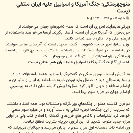
منوچهرمتکی: جنگ ‌آمريكا و ‌اسراييل ‌عليه ‌ايران ‌منتفي
‌نيست
پ
شنبه ۱۱ دی ۱۳۸۹, ۱۲:۳۶ ق.ظ
س
ت
‌ويژگي‌هايفرآيند ‌امروزي ‌آن ‌است ‌كه ‌همه ‌كشورهاي ‌جهان ‌مي‌خواهند ‌از
حوزه‌بحران ‌كه ‌آمريكا ‌مركز ‌آن ‌است، ‌فاصله ‌بگيرند. آن‌ها ‌مي‌خواهند ‌با‌استفاده ‌از
‌ارز‌هاي ‌ملي ‌و ‌نه ‌دلار، ‌با ‌هم ‌تجارت ‌كنند.
وزير سابق امور خارجه كشورمان گفت: ‌بديهي ‌است ‌كه ‌آمريكايي‌ها ‌مي‌خواهند
‌در ‌منطقه ‌ما ‌بذر ‌تفرقه ‌بيفكنند. ‌ولي ‌اتحاد ‌ما ‌با ‌كشورهاي ‌خليج ‌فارس ‌از ‌اهميت
‌ژئوپلتيكي، ‌ژئو ‌استراتژيكي ‌و ‌ژئو ‌اقتصادي ‌برخوردار ‌است.
احتمال ‌آغاز ‌جنگ ‌آمريكا ‌يا ‌اسراييل ‌عليه ‌ايران ‌هم ‌منتفي ‌نيست
به گزارش ايسنا منوچهر متكي در گفت‌وگو با سردبير هفته نامه «زافترا» و در
پاسخ به سوالي درباره احتمال وارد آوردن ‌ضربه ‌مسلحانه ‌به ‌ايران و تاثير آن بر
‌اوضاع ‌منطقه ‌و ‌جهان اظهار كرد: سال‌ها پيش كارشناسان ‌آگاه، ‌به ‌پيشبيني
‌اوضاع ‌جهان ‌در ‌هزاره ‌سوم ‌پرداختند.
‌دو ‌قرن ‌گذشته مملو از ‌جنگ‌هاي ‌ويرانگرانه ‌وحشتناك ‌بود. ‌همه ‌اعتقاد ‌داشتند
‌كه ‌بشريت ‌از ‌اين ‌جنگ‌ها تجربه ‌تلخي ‌به دست آورده ‌و ‌در ‌هزاره ‌سوم ‌سعي
خواهد كرد ‌اشتباهات ‌و ‌ناكامي‌هاي ‌قرن‌هاي ‌گذشته ‌را ‌اصلاح ‌كند. ‌ولي در ‌اوايل
‌هزاره ‌جديد ‌متوجه ‌شديم ‌كه ‌اين ‌آرزوي ‌ديرينه ‌بشريت تحقق نيافت.
وي ادامه داد: ‌دهساله ‌اول ‌هزاره ‌سوم ‌به ‌پايان ‌مي‌رسد ‌و ‌جهانيان مي‌بينند ‌كه