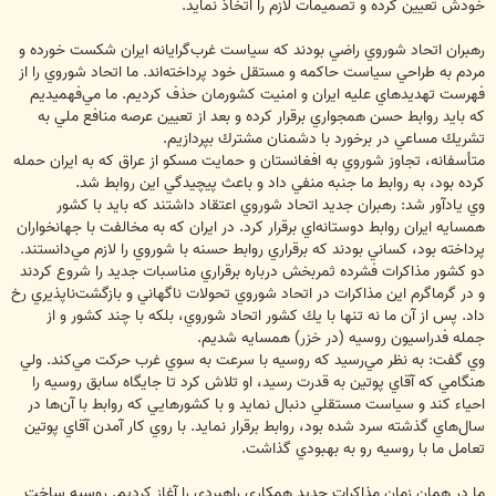
خودش ‌تعيين ‌كرده ‌و ‌تصميمات ‌لازم ‌را ‌اتخاذ نمايد.
‌رهبران ‌اتحاد ‌شوروي ‌راضي بودند ‌كه ‌سياست ‌غرب‌گرايانه ‌ايران ‌شكست ‌خورده ‌و
‌مردم ‌به ‌طراحي ‌سياست حاکمه و ‌مستقل ‌خود ‌پرداخته‌اند. ‌ما ‌اتحاد ‌شوروي ‌را ‌از
‌فهرست ‌تهديد‌هاي عليه ‌ايران ‌و ‌امنيت كشورمان ‌حذف ‌كرديم. ‌ما ‌مي‌فهميديم
‌كه ‌بايد ‌روابط ‌حسن ‌همجواري ‌برقرار ‌كرده ‌و ‌بعد ‌از ‌تعيين ‌عرصه ‌منافع ‌ملي ‌به
‌تشريك ‌مساعي ‌در ‌برخورد ‌با ‌دشمنان ‌مشترك بپردازيم. ‌
متأسفانه، ‌تجاوز ‌شوروي ‌به ‌افغانستان ‌و ‌حمايت مسكو ‌از ‌عراق ‌كه ‌به ‌ايران ‌حمله
‌كرده ‌بود، ‌به ‌روابط ‌ما ‌جنبه ‌منفي داد ‌و ‌باعث ‌پيچيدگي ‌اين ‌روابط ‌شد.
وي يادآور شد: رهبران ‌جديد ‌اتحاد ‌شوروي ‌اعتقاد ‌داشتند ‌كه ‌بايد ‌با ‌كشور
‌همسايه ‌ايران ‌روابط ‌دوستانه‌اي ‌برقرار ‌كرد. ‌در ‌ايران ‌كه ‌به ‌مخالفت ‌با ‌جهانخواران
‌پرداخته بود، ‌كساني ‌بودند ‌كه ‌برقراري ‌روابط ‌حسنه ‌با ‌شوروي ‌را ‌لازم ‌مي‌دانستند.
‌دو ‌كشور ‌مذاكرات ‌فشرده ‌ثمربخش ‌در‌باره ‌برقراري ‌مناسبات ‌جديد ‌را ‌شروع ‌كردند
‌و ‌در ‌گرماگرم ‌اين ‌مذاكرات ‌در ‌اتحاد ‌شوروي ‌تحولات ‌ناگهاني ‌و ‌بازگشت‌ناپذيري ‌رخ
‌داد. ‌پس ‌از ‌آن ‌ما ‌نه تنها با ‌يك ‌كشور ‌اتحاد ‌شوروي، ‌بلكه با ‌چند ‌كشور ‌و ‌از
‌جمله ‌فدراسيون ‌روسيه ‌(در ‌خزر) همسايه ‌شديم.
وي گفت: به ‌نظر مي‌رسيد ‌كه ‌روسيه ‌با ‌سرعت ‌به ‌سوي ‌غرب ‌حركت ‌مي‌كند. ‌ولي
‌هنگامي ‌كه ‌آقاي ‌پوتين ‌به ‌قدرت ‌رسيد، ‌او ‌تلاش ‌كرد تا ‌جايگاه ‌سابق ‌روسيه ‌را
‌احياء ‌كند ‌و ‌سياست ‌مستقلي ‌دنبال نمايد ‌و ‌با ‌كشورهايي ‌كه ‌روابط با ‌آن‌ها در
سال‌هاي گذشته ‌سرد ‌شده ‌بود‌، روابط ‌برقرار ‌نمايد. ‌با ‌روي ‌كار ‌آمدن ‌آقاي ‌پوتين
‌تعامل ‌ما ‌با ‌روسيه ‌رو ‌به ‌بهبودي ‌گذاشت.
‌ما ‌در ‌همان ‌زمان ‌مذاكرات ‌جديد ‌همكاري ‌راهبردي ‌را ‌آغاز ‌كرديم. ‌روسيه ‌ساخت