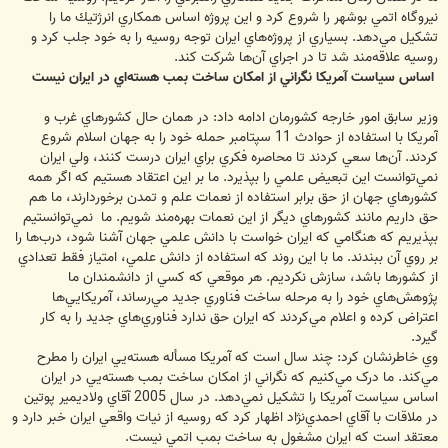
‌نيروگاه ‌اتمي ‌بوشهر ‌را ‌شروع ‌كرد ‌و ‌اين ‌پروژه ‌اساس ‌همكاري ‌انرژتيك ‌ما ‌را
‌تشكيل ‌مي‌دهد. ‌بسياري ‌از ‌پروژه‌هاي ‌ايران ‌توجه ‌روسيه ‌را ‌به ‌خود ‌جلب ‌كرد و
روسيه علاقه‌مند شد تا ‌در ‌اجراي ‌آن‌ها ‌شركت ‌كند.
اساس سياست ‌آمريكا ‌نگراني از ‌امكان ساخت ‌بمب ‌هسته‌اي ‌در ‌ايران‌ نيست
وزير سابق امور خارجه كشورمان ادامه داد: در ‌همان ‌حال ‌كشورهاي ‌غرب ‌و
‌آمريكا با استفاده از ‌حوادث ‌11 ‌سپتامبر ‌حمله ‌خود ‌را ‌به ‌جهان ‌اسلام ‌شروع
‌كردند. ‌آن‌ها سعي ‌كردند ‌تا ‌محاصره ‌فکري براي ‌ايران ‌درست ‌كنند، ‌ولي ‌ايران
نمي‌توانست ‌اين ‌تبعيض ‌علمي ‌را ‌بپذيرد. ‌ما ‌بر اين ‌اعتقاد ‌هستيم ‌كه ‌اگر ‌همه
‌كشورهاي ‌جهان ‌از ‌حق ‌برابر ‌استفاده ‌از ‌نعمات ‌علم ‌و ‌تمدن ‌برخوردارند، ‌ما هم
‌حق ‌داريم ‌مانند ‌كشورهاي ‌ديگر ‌از ‌اين ‌نعمات ‌بهره‌مند شويم. ‌ما ‌ نمي‌توانستيم
بپذيريم ‌كه ‌هنگامي ‌كه ‌ايران ‌خواست ‌با ‌دانش ‌علمي ‌جهان ‌آشنا ‌شود، ‌درب‌ها ‌را
‌بر ‌روي ‌آن ‌ببندند. ‌ما ‌با اين روند كه ‌استفاده ‌از ‌دانش ‌علمي، ‌امتياز فقط ‌تعدادي
‌از ‌كشورها باشد، ‌سازش ‌نكرديم. ‌هر ‌موقعي ‌كه ‌كسي ‌از ‌دانشمندان ‌ما
‌پژوهش‌هاي ‌خود ‌را ‌به ‌مرحله ‌ساخت ‌فناوري ‌جديد ‌مي‌رساند، ‌آمريكايي‌ها
‌اعتراض ‌كرده ‌و ‌اعلام ‌مي‌کردند ‌كه ‌ايران ‌حق ‌ندارد ‌فناوري‌هاي ‌جديد ‌را ‌به كار
گيرد.
وي خاطرنشان كرد: چند ‌سال ‌است ‌كه ‌آمريكا ‌مسأله ‌هسته‌يي ‌ايران ‌را ‌مطرح
‌مي‌كند. ‌ما درک ‌مي‌کنيم ‌كه ‌نگراني ‌از ‌امكان ساخت ‌بمب ‌هسته‌يي ‌در ‌ايران‌
‌اساس ‌سياست ‌آمريكا ‌را ‌تشكيل نمي‌دهد. ‌در ‌سال ‌2005 ‌آقاي ‌ولاديمير ‌پوتين
‌در ‌ملاقات ‌با ‌آقاي ‌احمدي‌نژاد ‌اظهار كرد ‌كه ‌روسيه ‌از ‌نيات ‌واقعي ‌ايران ‌خبر ‌دارد ‌و
‌معتقد ‌است ‌كه ‌ايران ‌مشغول به ‌ساخت ‌بمب ‌اتمي ‌نيست.