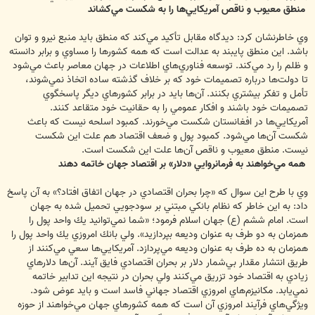
منطق ‌معيوب ‌و ‌ناقص آمريكايي‌ها را به ‌شكست مي‌كشاند
وي خاطرنشان كرد: ‌ديدگاه ‌مقابل ‌تأكيد ‌مي‌كند ‌كه ‌منطق ‌بايد ‌منبع ‌نيرو ‌و ‌توان
‌باشد. ‌اين ‌منطق ‌پايبند ‌به ‌عدالت ‌است ‌كه ‌همه ‌كشورها ‌را مساوي و ‌برابر ‌دانسته
‌و ‌ظلم ‌را ‌رد ‌مي‌كند. ‌توسعه ‌فناوري‌هاي ‌اطلاعات ‌در ‌جهان ‌معاصر ‌باعث ‌مي‌شود
‌تا ‌دولت‌ها ‌درباره ‌تصميمات ‌خود ‌كه ‌بر ‌خلاف ‌گذشته ‌ساده ‌اتخاذ ‌نمي‌شوند،
‌تأمل ‌و ‌تفكر ‌بيشتري ‌بكنند. ‌آن‌ها ‌بايد ‌در ‌برابر ‌كشورهاي ‌ديگر ‌پاسخگوي
‌تصميمات ‌خود ‌باشند ‌و ‌افكار ‌عمومي ‌را ‌به ‌حقانيت ‌خود ‌متقاعد ‌كنند.
‌آمريكايي‌ها ‌در ‌افغانستان ‌شكست ‌مي‌خورند. ‌كمبود ‌اسلحه ‌نيست ‌كه ‌باعث
‌شكست ‌آن‌ها ‌مي‌شود. ‌كمبود ‌پول ‌و ‌ضعف ‌اقتصاد ‌هم ‌علت ‌اين ‌شكست
‌نيست. منطق ‌معيوب ‌و ‌ناقص ‌آن‌ها ‌علت ‌اين ‌شكست ‌است.
همه مي‌خواهند به فرمانروايي «دلار» بر ‌اقتصاد ‌جهان خاتمه دهند
وي با طرح اين سوال كه «چرا ‌بحران ‌اقتصادي ‌در ‌جهان ‌اتفاق ‌افتاد؟» به آن پاسخ
داد: ‌به ‌اين ‌خاطر ‌كه ‌نظام ‌بانكي ‌مبتني ‌بر سودجويي ‌تحميل ‌شده به ‌جهان
است. ‌امام ‌ششم ‌(ع) ‌جهان ‌اسلام ‌فرمود؛ ‌«شما ‌نمي‌توانيد ‌يك ‌واحد ‌پول ‌را
‌همزمان ‌به ‌دو ‌طرف ‌به ‌عنوان ‌وديعه ‌بپردازيد». ‌ولي ‌بانك ‌امروزي ‌يك ‌واحد ‌پول ‌را
‌همزمان ‌به ‌ده ‌طرف ‌به ‌عنوان ‌وديعه ‌مي‌پردازد. ‌آمريكايي‌ها ‌سعي ‌مي‌كنند ‌از
‌طريق ‌انتشار ‌مقدار ‌بي‌شمار ‌دلار ‌بر ‌بحران ‌اقتصادي ‌فايق ‌آيند. ‌آن‌ها ‌دلار‌هاي
‌زيادي ‌به ‌اقتصاد ‌خود ‌تزريق ‌مي‌كنند ‌ولي ‌بحران ‌در ‌نتيجه ‌اين ‌تدابير ‌خاتمه
‌نمي‌يابد. ‌مكانيزم‌هاي ‌امروزي ‌اقتصاد ‌جهاني ‌فاسد ‌است ‌و ‌بايد ‌عوض ‌شود.
‌ويژگي‌هاي فرآيند ‌امروزي ‌آن ‌است ‌كه ‌همه ‌كشورهاي ‌جهان ‌مي‌خواهند ‌از حوزه