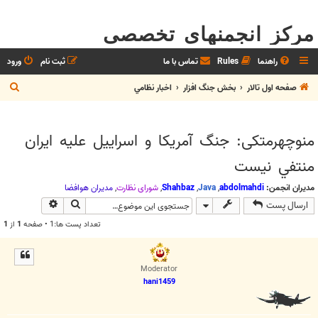
مرکز انجمنهای تخصصی
راهنما
Rules
تماس با ما
ثبت نام
ورود
ج
صفحه اول تالار
بخش جنگ افزار
اخبار نظامي
س
ت
منوچهرمتکی: جنگ ‌آمريكا و ‌اسراييل ‌عليه ‌ايران
ج
‌منتفي ‌نيست
و
مدیران انجمن:
abdolmahdi
,
Java
,
Shahbaz
,
شوراي نظارت
,
مديران هوافضا
جستجو
جستجوی پیش
ارسال پست
تعداد پست ها:1 • صفحه
1
از
1
Moderator
hani1459