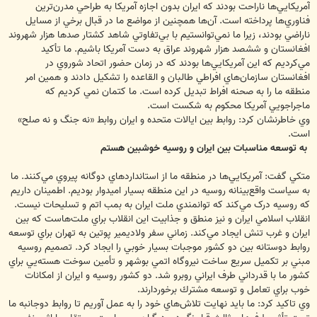
آمريكايي‌ها ‌ناراحت ‌بودند ‌كه ‌ايران ‌بدون ‌اجازه ‌آمريكا ‌به ‌طراحي ‌مدرن‌ترين
‌فناوري‌ها ‌پرداخته است. ‌آن‌ها ‌همچنين ‌از ‌مواضع ‌ما ‌در ‌قبال ‌برخي ‌از مسايل
‌ناراضي ‌بودند، ‌زيرا ‌ما ‌نمي‌توانستيم ‌با ‌بي‌تفاوتي ‌شاهد ‌كشتار ‌صدها ‌هزار ‌شهروند
‌افغانستان ‌و ‌ششصد ‌هزار ‌شهروند ‌عراق ‌به ‌دست ‌آمريكا ‌باشيم. ‌ما ‌تأكيد
‌مي‌كرديم ‌كه اين ‌آمريكايي‌ها ‌بودند ‌كه ‌در ‌زمان ‌حضور ‌اتحاد ‌شوروي ‌در
‌افغانستان ‌سازمان‌هاي ‌افراطي ‌طالبان ‌و ‌القاعده ‌را ‌تشكيل ‌دادند ‌و ‌همين ‌امر
‌منطقه ‌ما ‌را ‌به ‌صحنه ‌افراط ‌تبديل ‌كرده ‌است. ‌ما كتمان نمي كرديم ‌كه
‌ماجراجويي ‌آمريكا ‌محكوم ‌به ‌شكست ‌است.
وي خاطرنشان كرد: روابط ‌بين ‌ايالات ‌متحده ‌و ‌ايران ‌روابط «‌نه ‌جنگ ‌و ‌نه ‌صلح»
‌است.
به توسعه ‌مناسبات بين ايران و روسيه ‌خوشبين ‌هستم
متكي گفت: ‌آمريكايي‌ها ‌در ‌منطقه ‌ما ‌از ‌استانداردهاي ‌دوگانه ‌پيروي ‌مي‌كنند. ‌ما
‌به ‌سياست ‌واقع‌بينانه ‌روسيه ‌در ‌اين ‌منطقه بسيار ‌اميدوار ‌بوديم. ‌اطمينان ‌داريم
‌كه ‌روسيه درک ‌مي‌کند ‌كه ‌توانمندي ‌ملت ‌ايران ‌به ‌بمب ‌اتم ‌و تسليحات ‌نيست.
‌انقلاب ‌اسلامي ‌ايران و نيز ‌منطق ‌و ‌جذابيت ‌اين ‌انقلاب ‌براي ‌ملت‌هاست ‌كه ‌بين
‌ايران ‌و ‌غرب ‌تنش ‌ايجاد ‌مي‌كند. ‌زماني ‌سفر ‌ولاديمير ‌پوتين ‌به ‌تهران ‌براي ‌توسعه
‌روابط ‌دوستانه ‌بين ‌دو ‌كشور ‌موجبات ‌بسيار ‌خوبي را ‌ايجاد ‌كرد. تصميم ‌روسيه
‌مبني ‌بر ‌تكميل ‌سريع ‌ساخت ‌نيروگاه ‌اتمي ‌بوشهر ‌و ‌تأمين ‌سوخت ‌هسته‌يي ‌براي
‌كشور ما ‌با ‌قدرداني ‌طرف ‌ايراني ‌روبرو ‌شد. ‌دو ‌كشور ‌روسيه ‌و ‌ايران ‌از ‌امكانات
‌خوب ‌براي ‌تعامل ‌و ‌توسعه ‌مشترك ‌برخوردارند.
وي تاكيد كرد: ‌ما ‌بايد ‌نهايت ‌تلاش‌هاي ‌خود ‌را ‌به ‌عمل ‌آوريم ‌تا ‌روابط ‌دوجانبه ‌ما