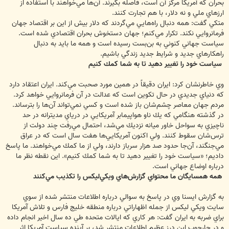
‌بحران ‌كه ‌آمريكا ‌مركز ‌آن ‌است، ‌فاصله ‌بگيرند. آن‌ها ‌مي‌خواهند ‌با ‌استفاده ‌از
‌ارز‌هاي ‌ملي ‌و ‌نه ‌دلار، ‌با ‌هم ‌تجارت ‌كنند.
‌متكي گفت: همه ‌دنبال ‌راه‌هايي ‌مي‌گردند ‌كه ‌دلار ‌بيش ‌از ‌اين ‌بر ‌اقتصاد ‌جهان
‌فرمانروايي ‌نكند. ‌تكرار ‌مي‌كنم؛ ‌جهان ‌دستخوش ‌بحران ‌اقتصادي ‌شده ‌است.
‌سياست ‌جهاني ‌كنوني ‌به ‌بن‌بست ‌رسيده ‌است ‌و ‌همه ‌ما ‌بايد ‌به ‌دنبال
‌راهكارهاي ‌جديد ‌و ‌شرايط ‌جديد ‌زندگي ‌باشيم.
سياست ‌خود ‌را ‌تغيير ‌دهيد ‌تا ‌به ‌شما ‌كمك ‌كنيم
وي خاطرنشان كرد: ‌ايران دقيقاً ‌در ‌همين ‌مورد ‌صحبت ‌مي‌كند. ايران ‌اعتقاد ‌دارد
‌كه ‌دنياي ‌جديدي ‌در ‌حال ‌تكوين ‌است ‌كه ‌عدالت ‌در ‌آن ‌فرمانروايي ‌خواهد ‌كرد.
‌مردم ‌جهان ‌معاصر ‌چشم‌شان ‌باز ‌شده ‌است ‌و ‌كسي ‌نمي‌تواند ‌آن‌ها ‌را ‌بترساند.
‌در ‌گذشته ‌هنگامي ‌كه ‌يك ‌ناو ‌هواپيمابر ‌آمريكايي ‌در ‌درياي ‌مديترانه ‌در ‌حد
‌ناچيزي ‌به ‌سواحل ‌خاور ‌ميانه ‌نزديك ‌مي‌شد، ‌احتمال مي‌رفت چند ‌دولت از
‌ترس‌شان ‌سقوط ‌كنند. ‌ولي ‌اكنون ‌آمريكايي‌ها ‌هفت ‌سال ‌است ‌كه ‌در ‌عراق
‌مي‌جنگند، ‌آن‌جا ‌حدود ‌صد ‌هزار ‌سرباز ‌دارند، ‌ولي ‌از ‌ما ‌كمك ‌مي‌خواهند. ‌ما ‌پاسخ
‌داديم؛ ‌«سياست ‌خود ‌را ‌تغيير ‌دهيد ‌تا ‌به ‌شما ‌كمك ‌كنيم». ‌اين ‌نقطه ‌نظر ‌ما
‌درباره ‌اوضاع ‌جهاني ‌است.
‌همه ‌همسايگان ‌ما ‌محتواي ‌گزارش‌هاي ويكي‌ليكس ‌را ‌تكذيب ‌مي‌كنند
به گزارش ايسنا وي در پاسخ به سوالي درباره ‌اطلاعات منتشر شده از سوي
‌سايت ‌ويكي ‌ليكس ‌از ‌جمله ‌اظهاراتي درباره ‌منطقه ‌خليج فارس ‌و ‌تلاش آمريكا
‌براي ضربه به ‌ايران گفت: هر ‌كاري ‌كه ‌ايالات ‌متحده ‌طي ‌ده ‌سال ‌اخير ‌انجام ‌داده
‌و ‌در ‌چارچوب ‌اين ‌درز ‌عظيم ‌اطلاعات ‌منتشر ‌شد، ‌بر ‌آينده ‌سياست ‌آمريكا ‌اثر