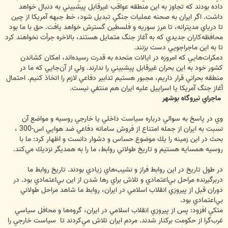
‌داده ‌بودند ‌كه ‌تجاوز ‌به ‌اين ‌منطقه ‌عواقب ‌غيرقابل ‌پيشبيني ‌به دنبال خواهد
‌داشت. ‌اگر ‌ايران ‌به ‌صحنه ‌عمليات ‌جنگي ‌تبديل ‌شود، ‌خط ‌جبهه ‌آمريكا ‌از ‌چين
‌تا ‌درياي ‌مديترانه، ‌تا ‌مرز ‌سوريه ‌و ‌فلسطين ‌گسترش ‌خواهد ‌يافت. ‌حق ‌با ‌ما ‌بود ‌
‌محافظه‌كاران ‌جديدي ‌كه ‌به ‌آغاز ‌جنگ ‌متمايل ‌هستند، ‌بالاخره ‌جرأت ‌نخواهند ‌كرد
تا ‌به ‌اين ‌ماجراجويي ‌دست ‌بزنند.
‌دمكرات‌هايي ‌كه امروزه ‌در ‌ايالات ‌متحده ‌به ‌قدرت ‌رسيده‌اند، ‌امكان ‌كشاندن
‌كشور ‌خود ‌به ‌اين ‌بحران ‌غيرقابل ‌پيشبيني را ‌ندارند. ‌ولي از آن‌جايي که ‌ما ‌در
‌منطقه ‌بحراني ‌قرار د‌اريم، ‌مجبور هستيم ‌تدابير ‌دفاعي لازم را ‌اتخاذ ‌كنيم. احتمال
‌آغاز ‌جنگ ‌آمريكا ‌يا ‌اسراييل ‌عليه ‌ايران ‌هم ‌منتفي ‌نيست.
ماجراي نيروگاه بوشهر
وي در پاسخ به سوالي ‌درباره ‌سياست ‌داخلي ‌يا ‌خارجي ‌روسيه ‌و ‌مواضع ‌آن
‌نسبت ‌به ‌ايران از جمله امتناع ‌از ‌فروش ‌سامانه ‌دفاعي ‌ضد ‌هوايي ‌اس-300 ‌،
بحث در اين زمينه را ‌يك ‌موضوع ‌حساس ‌و ‌دشوار دانست و اظهار كرد: ‌ما ‌با
‌روسيه ‌همسايه ‌هستيم ‌و ‌تاريخ ‌طولاني ‌روابط، ‌ما ‌را ‌به ‌همديگر نزديك مي‌كند.
در طول تاريخ ‌در اين روابط ‌فراز ‌و ‌نشيب‌هاي ‌زيادي بودند. ‌تاريخ ‌روابط ‌ما
‌دربرگيرنده ‌مراحل ‌بي‌اعتمادي ‌و ‌تلاش‌ ‌براي ‌رها ‌شدن ‌از ‌اين ‌بي‌اعتمادي ‌بود. ‌در
‌دوران ‌قبل ‌از ‌پيروزي ‌انقلاب ‌اسلامي ‌در ‌ايران، ‌روابط ‌ما ‌شاهد ‌مراحل ‌طولاني
‌بي‌اعتمادي ‌بود.‌
متكي افزود: پس ‌از ‌پيروزي ‌انقلاب ‌اسلامي ‌در ‌ايران، ‌گروه‌ها ‌و ‌محافل ‌سياسي
‌غرب‌گرا ‌از ‌حکومت ‌بركنار ‌شدند. مردم ‌ايران تلاش مي‌کردند تا ‌ سياست ‌خارجي ‌را