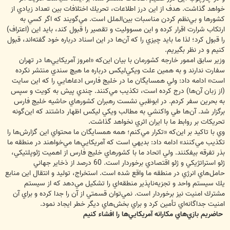
‌خواهد ‌گذاشت. ‌هدف از ‌اين ‌درز ‌اطلاعات، ‌تحريك ‌اختلافات ‌بين ‌تعداد ‌زيادي ‌از
‌كشورها ‌و ‌بي‌نظم ‌كردن ‌مناسبات ‌بين‌الملل ‌است. ‌مي‌گويند ‌كه ‌اگر ‌كسي ‌به
‌ارتكاب ‌شرارت ‌اقرار ‌كرده ‌و ‌اين ‌مسووليت ‌و ‌تقصير ‌را ‌قبول ‌كند، ‌بايد ‌اين ‌(اعتراف)
‌را ‌قبول ‌كرد؛ ‌لذا ‌ما ‌بايد ‌چيزي ‌را ‌كه ‌آن‌ها ‌در ‌اين ‌اسناد ‌درباره ‌خود ‌گفته‌اند، ‌قبول
‌كنيم ‌و ‌در ‌نظر ‌بگيريم.
وزير سابق اممور خارجه كشورمان با بيان اين‌كه «امروز ‌آمريكايي‌ها ‌در ‌تهران
‌سفارت ‌ندارند ‌و ‌به ‌همين ‌علت ‌ويكي‌ليكس ‌درباره ‌ما ‌هيچ ‌سندي ‌منتشر ‌نكرده
‌است» ادامه داد: ‌ولي ‌همسايگان ‌ما ‌در ‌خليج ‌فارس ‌ادعاهايي ‌را ‌كه ‌اين ‌سايت
‌(از زبان آن‌ها) درج ‌كرده است، تكذيب ‌مي‌كنند. ‌چندي ‌پيش ‌به ‌كويت ‌و ‌سپس
‌به ‌بحرين ‌سفر ‌كردم. ‌در ‌ابوظبي ‌نشست ‌رهبران ‌كشورهاي ‌حاشيه ‌خليج ‌فارس
‌برگزار ‌شد. ‌آن‌ها ‌طي ‌واكنشي ‌به ‌مطالب ‌ويكي ‌ليكس ‌اظهار ‌داشتند ‌كه ‌اين‌گونه
‌تحريكات ‌بر ‌روابط ‌ما ‌با ‌ايران ‌اثري ‌نخواهد ‌گذاشت.
وي با تاكيد بر اين‌كه «‌تكرار ‌مي‌كنم؛ ‌همه ‌همسايگان ‌ما ‌محتواي ‌اين ‌گزارش‌ها ‌را
‌تكذيب ‌مي‌كنند» ادامه داد: ‌بديهي ‌است ‌كه ‌آمريكايي‌ها ‌مي‌خواهند ‌در ‌منطقه ‌ما
‌بذر ‌تفرقه ‌بيفكنند. ‌ولي ‌اتحاد ‌ما ‌با ‌كشورهاي ‌خليج ‌فارس ‌از ‌اهميت ‌ژئوپلتيكي،
‌ژئو ‌استراتژيكي ‌و ‌ژئو ‌اقتصادي ‌برخوردار ‌است. 60 ‌درصد از ‌ذخاير ‌جهاني
‌حامل‌هاي ‌انرژي ‌در ‌منطقه ‌ما ‌واقع ‌شده ‌است. ‌استخراج، ‌توليد ‌و ‌انتقال ‌اين ‌منابع
‌يك ‌سيستم ‌واحد ‌و ‌تجزيه‌ناپذير ‌منطقه‌اي ‌را ‌تشكيل ‌مي‌دهد ‌كه ‌از ‌سيستم
‌مشترك ‌امنيت ‌نيز ‌برخوردار ‌است. ‌نمي‌توان ‌قسمتي از ‌آن ‌را ‌جدا ‌كرده ‌و ‌براي ‌آن
‌امنيت ‌جداگانه‌اي ‌تأمين ‌كرد ‌و ‌براي ‌بخش‌هاي ‌ديگر ‌خطر ‌ايجاد ‌نمود.
‌حاضريم ‌بازي‌هاي ‌مكارانه ‌آمريكايي‌ها ‌را ‌افشاء ‌كنيم