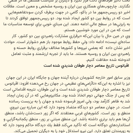
‌تحت ‌تأثير ‌طرف‌هاي ‌ثالث ‌قرار ‌نگيرد ‌و ديگران ‌بر ‌سياست ‌مستقل ‌ما ‌اثر ‌منفي
‌نگذارند. ‌چارچوب‌هاي ‌همكاري ‌بين ‌ايران ‌و ‌روسيه ‌مشخص ‌و ‌معين ‌است. ‌ملاقات
‌اخير ‌دو ‌رييس‌جمهور ‌ما ‌در ‌باكو، ‌گامي ‌در ‌جهت ‌برطرف ‌كردن ‌سوء‌تفاهم‌هايي
‌است ‌كه ‌در ‌روابط ‌بين ‌دو ‌كشور ايجاد ‌شده ‌بود. ‌دو ‌رييس‌جمهور ‌توافق كردند ‌تا
‌به ‌رايزني‌ها ‌در ‌سطح ‌عالي ‌ادامه ‌دهند. ‌اين ‌مبناي ‌خوبي ‌براي ‌توسعه ‌مناسبات ‌ما
است ‌كه ‌من ‌در ‌اين ‌مورد ‌خوشبين ‌هستم.
وي در عين حال با بيان اين‌كه «برقراري ‌مشاركت ‌راهبردي ‌بين ‌دو ‌كشور، ‌كار
‌ساده‌اي نيست» ادامه داد: ‌ولي ‌حفظ ‌روابط ‌موجود ‌باز ‌هم ‌دشوارتر ‌است. ‌حوادث
‌اخير ‌نشان ‌داده ‌ ‌كه ‌بعضي ‌نيروها ‌و ‌كشورها ‌مخالف ‌برقراري ‌روابط ‌حسنه ‌و
راهبردي ‌بين ‌ايران ‌و ‌روسيه ‌هستند. ‌ما ‌بايد ‌از ‌تجربه ‌ارزشمند و ‌مثبت ‌تعامل
‌اندوخته شده ‌حفاظت ‌كنيم. ‌
اقيانوس ‌تاريخ ‌معاصر ‌دچار ‌طوفان ‌شديدي ‌شده ‌است
وزير سابق امور خارجه كشورمان درباره ‌آينده ‌جهان ‌و ‌جايگاه ‌ايران ‌در ‌اين ‌جهان
‌نيز با اشاره به اين‌كه «‌ناآرامي‌هاي ‌عظيمي ‌در ‌جهان ‌رخ ‌مي‌دهد» افزود: ‌اقيانوس
‌تاريخ ‌معاصر ‌دچار ‌طوفان ‌شديدي ‌شده ‌است و ‌اين ‌طوفان، ‌نتيجه ‌اقداماتي ‌است
‌كه پس ‌از ‌جنگ ‌جهاني ‌دوم ‌اتخاذ ‌شده ‌بود. ‌مكانيزم‌هايي ‌كه ‌در ‌آن ‌زمان ‌ايجاد
‌شد ‌به ‌ظاهر ‌کارآمد ‌بود، ولي امروز ‌فرسوده ‌شده ‌و ‌جهان ‌را ‌به ‌بن‌بست ‌رسانده‌
است. ‌در ‌جهان ‌معاصر ‌دو ‌ديدگاه ‌متضاد ‌وجود ‌دارد ‌كه ‌اين ‌مبارزه ‌بين ‌نيروي
‌منطق ‌و ‌ زور ‌است. ‌كشورهاي ‌غربي ‌معتقدند ‌كه ‌اگر ‌زور ‌دست‌شان ‌باشد، ‌منطق
‌آن‌ها ‌هم ‌بايد ‌برتري ‌داشته ‌باشد. ‌اين ‌منطق ‌مبتني ‌بر ‌زور، ‌منطق ‌يكجانبه‌گرايي و
‌استاندارد‌هاي ‌دوگانه ‌است ‌كه ‌تأكيد ‌مي‌كند ‌فقط ‌يك ‌ديدگاه ‌حاكم ‌وجود ‌دارد ‌كه
‌به ‌زورمندان ‌تعلق ‌دارد. ‌اين ‌نيرو ‌استدلال ‌خود ‌را ‌به ‌ديگران ‌تحميل ‌مي‌كند.