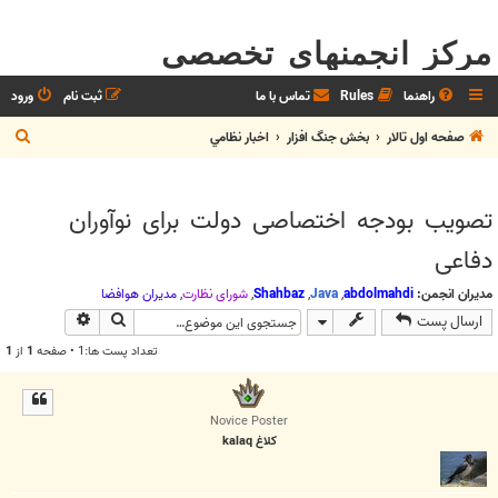
مرکز انجمنهای تخصصی
راهنما
Rules
تماس با ما
ثبت نام
ورود
ج
صفحه اول تالار
بخش جنگ افزار
اخبار نظامي
س
ت
تصویب بودجه اختصاصی دولت برای نوآوران
ج
دفاعی
و
مدیران انجمن:
abdolmahdi
,
Java
,
Shahbaz
,
شوراي نظارت
,
مديران هوافضا
جستجو
جستجوی پیش
ارسال پست
تعداد پست ها:1 • صفحه
1
از
1
Novice Poster
کلاغ kalaq