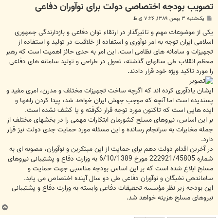
تصویب بودجه اختصاصی دولت برای نوآوران دفاعی
پ
یک‌شنبه ۳ بهمن ۱۳۸۹, ۷:۲۶ ق.ظ
س
ت
یکی از موضوعات مهم و تاثیرگذار در ارتقاء توان دفاعی و بازدارندگی جمهوری
اسلامی ایران توجه به امر نوآوری و استفاده از خلاقیت در تولید و استفاده از
تجهیزات و سامانه های نظامی است. این امر به حدی حائز اهمیت است که رهبر
معظم انقلاب طی سالهای گذشته، تحول در طراحی و تولید سامانه های دفاعی
را مورد تاکید ویژه خود قرار دادند.
ایشان یادآوری کرده اند که اگرچه ساخت تجهیزات مختلف و مدرن، امری مفید و
پسندیده است اما آنچه که موجب جهش ایران خواهد شد، پیدا کردن راهها و
ایده هایی است که تاکنون مورد توجه قرار نگرفته و یا کشف نشده است.
بر این اساس، نیروهای مسلح کشورمان ابتکارات مهمی را در بخشهای مختلف از
جمله مخابرات به سرانجام رسانده و این مسئله مورد حمایت جدی دولت نیز قرار
دارد.
در آخرین اقدام دولت دهم برای حمایت از این مبتکرین و نوآوران، مصوبه ای به
شماره 222921/45805 مورخ 6/10/1389 به وزارت دفاع و پشتیبانی نیروهای
مسلح ابلاغ شده است که بر این اساس بودجه مناسبی جهت حمایت و
ساماندهی نخبگان و نوآوران دفاعی طی دو سال آینده اختصاص می یابد.
این بودجه زیر نظر مؤسسه تحقیقات دفاعی وابسته به وزارت دفاع و پشتیبانی
نیروهای مسلح هزینه خواهد شد.
ب
ا