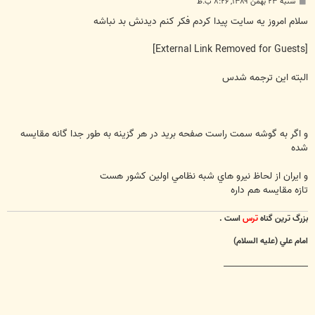
پ
شنبه ۲۳ بهمن ۱۳۸۹, ۸:۲۶ ب.ظ
س
ت
سلام امروز يه سايت پيدا كردم فكر كنم ديدنش بد نباشه
[External Link Removed for Guests]
البته اين ترجمه شدس
و اگر به گوشه سمت راست صفحه بريد در هر گزينه به طور جدا گانه مقايسه
شده
و ايران از لحاظ نيرو هاي شبه نظامي اولين كشور هست
تازه مقايسه هم داره
بزرگ ترين گناه
ترس
است .
امام علي (عليه السلام)
________________________