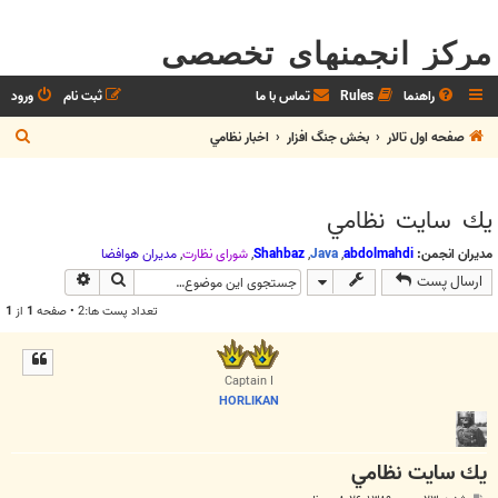
مرکز انجمنهای تخصصی
راهنما
Rules
تماس با ما
ثبت نام
ورود
ج
صفحه اول تالار
بخش جنگ افزار
اخبار نظامي
س
ت
يك سايت نظامي
ج
و
مدیران انجمن:
abdolmahdi
,
Java
,
Shahbaz
,
شوراي نظارت
,
مديران هوافضا
جستجو
جستجوی پیش
ارسال پست
تعداد پست ها:2 • صفحه
1
از
1
Captain I
HORLIKAN
يك سايت نظامي