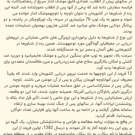
در سالهای پیش از انقلاب، تعدادی قایق موشک انداز سریع از ردهکمباتانت به
فرانسه سفارش داده شد که برخی از آنها پس از انقلاب تحویلداده شد. البته این
رده از شناورها در کشورمان با عنوان ناوچه یا ناوچهموشک انداز خوانده می
شوند و مجهز به یک توپ 76 میلیمتری در سینه، یک توپکوچکتر در پاشنه، و دو
پرتابگر دوتایی موشک های میانبرد ضد کشتی هارپون بهعنوان تسلیحات عمده
بودند.
این نوع از شناورها به دلیل برخورداری ازویژگی های خاص عملیاتی در نیروهای
دریایی در جغرافیای گوناگون مورد توجههستند. همین رده از شناورها در
کشورهایی نظیر آلمان و مصر نیز به خدمتگرفته شدند.
سرعت بالا، تجهیز به توپ های سنگین دریایی و موشک هایمیانبرد و دوربرد ضد
کشتی و امکان بکارگیری سلاح های ضدزیردریایی و مین،علاقمندان متعددی برای
این شناورها پدید آورد.
12 فروند از این ناوچهها به خدمت نیروی دریایی کشورمان وارد شدند که یقیناً
معروف ترین آنهاناوچه قهرمان پیکان و پس از آن جوشن می باشند. ناوچه
پیکان پس از مشارکتاساسی در خلق حماسه عملیات مروارید و ناوچه جوشن در
درگیری نابرابر باناوگان دریایی آمریکا، همیشه جاوید شدند، اما این دو واقعه،
ارزش عملیاتیاین رده از شناورها و این نوع خاص را تحت تأثیر قرار نداد بلکه با
روشنشدن ایرادات آنها، در سالهای پس از جنگ تحت بهینه سازی و ارتقاء
سامانه هاقرار گرفتند و در ادامه نیز به ساخت آنها برای افزایش تعداد ناوگان
رزمینداجا، اقدام گردید.
در واقع به موازات برنامه مطالعه و طراحی و ساختناوشکن جماران، یک گروه نیز
بر روی این رده ناوچه آغاز به کار نمودند و درسال 1382، اولین فروند از این
شناورها با نام پیکان، به یاد پیکانِ جاویدشده در دفاع مقدس، در منطقه چهارم