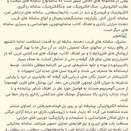
بومی در مجموعه های دفاعی کشور است که شاملانواع سامانه های مراقبت و
نظارت الکترونیکی، جنگ الکترونیک، ضد جنگالکترونیک، سامانه ردگیری
الکترواپتیک و فروسرخ و دید در شب، رادارهایسطحی، سامانه های ارتباطی امن،
سامانه کنترل آتش یکپارچه، نمایشگرهایدیجیتال و انواع سامانه های فریب
دهنده حرارتی-راداری و اهداف کاذب سامانهناوبری، هواشناسی و بسیاری سامانه
های دیگر است.
مشرق، سامانه های فریب دهنده، سابقه ای به قدمت استقامت نداجا داشتهو
در واقع ریشه در سالهای جنگ تحمیلی دارند. در آن سال ها با بهره گیری
ازپوشال های فلزی(چف) و نیز اهداف کاذب، موشک های ضدکشتی غربی که در
اختیاررژیم بعثی عراق قرار گرفته و حتی از احتمال اصابت به هدف بسیار
بالاییبرخوردار بوده و علیه شناورهای غربی نیز کارنامه موفقی داشتند، توسط
اینسامانه ها منحرف می شدند و امروزه نسل های جدید این تجهیزات با
کاراییبالاتر در اختیار یگان های دریایی قرار گرفته که بقاپذیری در نبرد را برایاین
شناورها به میزان قابل توجهی افزایش می دهد. این پوشال های فلزی کهعموماً
از جنس آلومینیوم هستند به فواصل مورد نظر در اطراف شناور پرتابشده و با
ایجاد بازتاب راداری بالا جستجوگر موشک های ضدکشتی راداری رادچار خطا می
کنند.
سامانه الکترواپتیکی پیشرفته ای بر روی پل فرماندهیدرفش در تصاویر منتشر
شده مشاهده می گردد که پایدار شده با ژیروسکوپ،دارای دو درجه آزادی حرکتی
و دارای امکان همراستایی با تسلیحات و یکپارچگیبا دوربین های حرارتی،
مسافت یاب های لیزری و نرم افزارهای تحلیل تصویر میباشد. سامانه مخابراتی
این ناوچه نیز امکان برقراری ارتباط امن با واحدهایهوایی، سطحی، زیر سطحی و