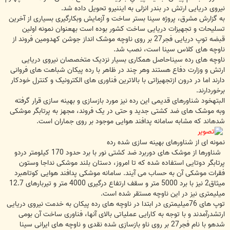
نیروی دریایی ارتش در بندر انزلی به ایننیرو تحویل داده شد.
به گزارش مشرق، پروژه سینا بستر ساخت و آزمایش وبکارگیری بسیاری از آخرین
تسلیحات و تجهیزات دریایی ساخت کشور بوده است بهعنوان نمونه اولین
قبضه توپ دریایی فجر27 بر روی ناوچه موشک انداز جوشن کهدومین فروند از
ناوچه های کلاس سینا است، نصب شد.
ناوچه های رده سیناحاصل همکاری بسیار نزدیک متخصصان نیروی دریایی
ارتش و وزارت دفاع هستند وهر چند در ظاهر با رده پیکان شباهت های فروانی
دارند اما در درون ازتجهیزاتی با بالاترین فناوری های الکترونیک و کنترل خودکار
برخوردارند.
البتهخود شناورهای قدیمی این رده نیز مورد بازسازی و بهینه سازی قرار گرفته
وبه موشک های ضد کشتی جدید و حتی در یک فروند، مجهز به پرتابگر موشکی
شدهاند که مشابه سامانه پدافند هوایی موجود بر روی جماران است.
نمونه ای از شناورهای بهینه سازی شده رده
شناورها از موشک های دوربرد ضد کشتی نور با برد حدود 170 کیلومتر دردو
پرتابگر دوتایی استفاده شده که تا امروز، دستان بلند موشکی نداجا وستون
فقرات موشکی آن به حساب می آیند. سامانه موشکی پدافند هوایی کوتاهبرد
میثاق2 نیز با برد 5000 متر و سقف ارتفاع درگیری 4000 متر و تیربارهای 12.7
میلیمتری نیز در این ناوچه مستقر شده است.
توپ های 76میلیمتری در ابتدا در ناوچه های رده پیکان به خدمت نیروی دریایی
ارتشدرآمدند و با توجه به کارایی عملیاتی بالای آنها، فناوری ساخت آن بومی
شدهو با نام فجر27 بر روی ناو بازسازی شده نقدی و ناوچه های ایرانی سینا