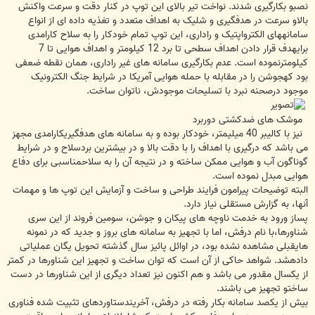
نصبو بکارگیری شدند. نواخت تیر بالای این توپ در کنار دقت و سرعت واکنش
بالاو سرعت در هدفگیری و شلیک به اهداف متعدد و تغذیه داده ای از انواع
سامانههای الکترواپتیک و راداری، این توپ تمام خودکار را به سلاح کارامدی
برایهدف قرار دادن اهداف سطحی تا برد 12 کیلومتر و اهداف هوایی تا 7
کیلومترنموده است. عدم بکارگیری سامانه های غیر راداری، همان نقطه ضعفی
بود کهجوشن را در مقابله با حمله هوایی آمریکا در شرایط جنگ الکترونیک
موجود درصحنه نبرد با تسلیحات موجودش، ناتوان ساخت.
موشک های ضدکشتی دوربرد
نیز با کالیبر 40 میلیمتر، خودکار بوده و به سامانه های هدفگیریکارامدی مجهز
می باشد که درگیری با اهداف را با دقت بالا و در بیشترین بردسلاح و در شرایط
گوناگون آب و هوایی ممکن ساخته و در نتیجه آن را به سلاحمناسبی برای دفاع
هوایی مبدل نموده است.
البته توضیحات پیرامون فرایند طراحی و ساخت و آزمایش این توپ ها و مهمات
آنها، به گزارش مستقلی نیاز دارد.
پساز ورود به خدمت ناوچه های پیکان و جوشن، سومین فروند از این سری
شناورها،با نام درفش، اما با تجهیز به سامانه های بروز و جدید که در نمونه
هایقبلی مشاهده نشده بود، در اوائل پائیز سال گذشته تحویل یگان عملیاتی
دادهشد. شواهد حاکی از آن است که توان ساخت و تجهیز این شناورها در کمتر
از یکسال مقدور می باشد و هم اکنون نیز تعداد دیگری از این شناورها در دست
ساختو تجهیز می باشند.
بیش از یکصد سامانه بکار رفته در درفش، آخریندستاوردهای تثبیت شده فناوری