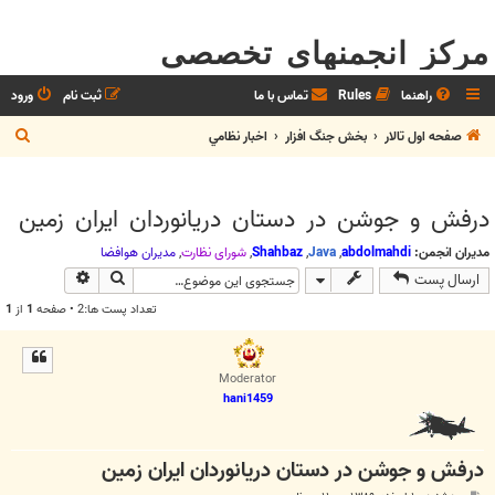
مرکز انجمنهای تخصصی
راهنما
Rules
تماس با ما
ثبت نام
ورود
ج
صفحه اول تالار
بخش جنگ افزار
اخبار نظامي
س
ت
درفش و جوشن در دستان دریانوردان ایران زمین
ج
و
مدیران انجمن:
abdolmahdi
,
Java
,
Shahbaz
,
شوراي نظارت
,
مديران هوافضا
جستجو
جستجوی پیش
ارسال پست
تعداد پست ها:2 • صفحه
1
از
1
Moderator
hani1459
درفش و جوشن در دستان دریانوردان ایران زمین