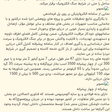
ساحل را حتی در شرایط جنگ الکترونیک برقرار میکند.
نمایی از سامانه الکترواپتیکی بر روی پل فرماندهی
با بکارگیری نتایج تحقیقات علمی و پروژه های پژوهشی اجرا شده درکشور و با
جانمایی مناسب تجهیزات در بخش های مختلف و سایر عوامل مؤثر، ازتعادل
شناوری و پایداری بسیار خوبی در دریای مواج برخوردار است.
سامانههای خودکار مراقبت الکترونیکی، ضمن پوشش کامل فضای اطراف ناوچه
و دستهبندی تهدیدات، با قابلیت واکنش سریع در برابر جنگ الکترونیک و سرعت
عمل درشناسایی و ردگیری اهداف در کنار سامانه پیشرفته کنترل آتش دریایی
ساختهشده برای این شناور، از بار کاری خدمه کاسته و تصمیم گیری در شرایط
نبردرا ساده تر می نمایند.
ناوچه های رده سینا دارای 47 متر طول، عرض 7 مترو آبخور 2 متر بوده و با جرم
300 تن، از چهار پیشرانه 3500 اسب بخار نیروگرفته و به بیشینه سرعت 35 گره
دریایی حدوداً برابر با 65 کیلومتر بر ساعتمی رسند. همچنین این شناورها به سه
مولد 150 کیلوواتی برق نیز مجهز میباشند، بردی بین 500 تا بیش از 1500
مایل دریایی دارند.
پیشرانه از چهار پیشرانه
دارای بدنه فولادی و رو سازه آلومینیومی هستند که فناوری اتصالاین دو بخش
با دو جنس فلز متفاوت، در کشور موجود نبوده و در جریان پروژهموج(که به
ساخت ناوشکن جماران منجر شد) توسط متخصصان داخلی ایجاد گردیده وخود
این آلیاژها نیز ساخت داخل هستند.