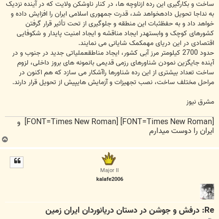
ساخت و بکارگیری این رده ازناوچه ها، در کنار ناوشکن ولایت که در آینده نزدیک
به نداجا تحویل دادهخواهد شد، قدرت جمهوری اسلامی ایران را افزایش داده و
خواهد داد و به حفظثبات این منطقه و جلوگیری از تحت تأثیر قرار گرفتن
کشورهای کوچک و وابستهدر ایجاد مناقشه و ایجاد امنیت پایدار و شکوفایی
اقتصادی در این دریای مهمکمک شایانی می نمایند.
حدود 2700 کیلومتر مرز آبی کشور، ایجاد مناطقعملیاتی جدید در جنوب و در
آینده جایگزین نمودن شناورهای رزمی قدیمی بانمونه های بروز داخلی، لزوم
ساخت تعداد بیشتری از این رده شناورها راآشکار می سازد که هم اکنون در
مراحل مختلف ساخت، نصب تجهیزات و آزمایش هایپیش از تحویل قرار دارند.
مشرق نیوز
[FONT=Times New Roman] [FONT=Times New Roman] و
ایران را دوست میدارم
ب
ا
ل
ا
Major II
kalafe2006
Re: درفش و جوشن در دستان دریانوردان ایران زمین