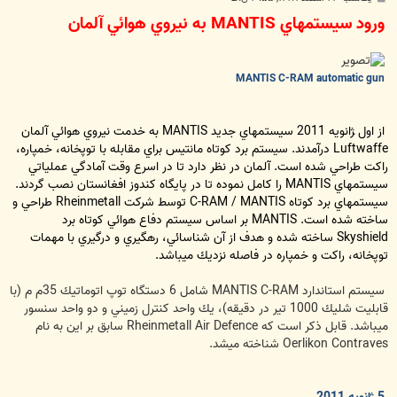
س
ورود سيستمهاي MANTIS به نيروي هوائي آلمان
ت
MANTIS C-RAM automatic gun
از اول ‍‍ژانويه 2011 سيستمهاي جديد MANTIS به خدمت نيروي هوائي آلمان
Luftwaffe درآمدند. سيستم برد كوتاه مانتيس براي مقابله با توپخانه، خمپاره،
راكت طراحي شده است. آلمان در نظر دارد تا در اسرع وقت آمادگي عملياتي
سيستمهاي MANTIS را كامل نموده تا در پايگاه كندوز افغانستان نصب گردند.
سيستمهاي برد كوتاه C-RAM / MANTIS توسط شركت Rheinmetall طراحي و
ساخته شده است. MANTIS بر اساس سيستم دفاع هوائي كوتاه برد
Skyshield ساخته شده و هدف از آن شناسائي، رهگيري و درگيري با مهمات
توپخانه، راكت و خمپاره در فاصله نزديك ميباشد.
سيستم استاندارد MANTIS C-RAM شامل 6 دستگاه توپ اتوماتيك 35م م (با
قابليت شليك 1000 تير در دقيقه)، يك واحد كنترل زميني و دو واحد سنسور
ميباشد. قابل ذكر است كه Rheinmetall Air Defence سابق بر اين به نام
Oerlikon Contraves شناخته ميشد.