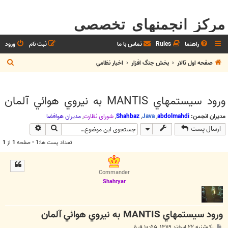
مرکز انجمنهای تخصصی
راهنما
Rules
تماس با ما
ثبت نام
ورود
ج
صفحه اول تالار
بخش جنگ افزار
اخبار نظامي
س
ت
ورود سيستمهاي MANTIS به نيروي هوائي آلمان
ج
و
مدیران انجمن:
abdolmahdi
,
Java
,
Shahbaz
,
شوراي نظارت
,
مديران هوافضا
جستجو
جستجوی پیش
ارسال پست
تعداد پست ها:1 • صفحه
1
از
1
Commander
Shahryar
ورود سيستمهاي MANTIS به نيروي هوائي آلمان
پ
یک‌شنبه ۲۲ اسفند ۱۳۸۹, ۱۰:۵۵ ق.ظ