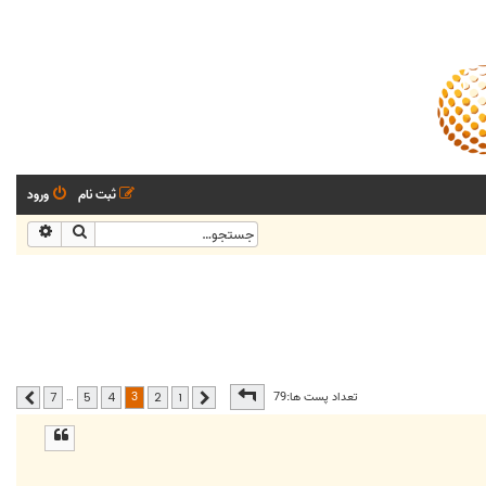
ثبت نام
ورود
جستجو
جستجو
صفحه
3
از
7
3
تعداد پست ها:79
…
7
5
4
2
1
قبلی
بعدی