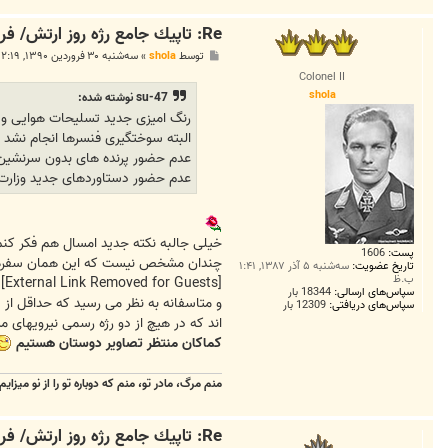
Re: تاپيك جامع رژه روز ارتش/ فروردين 90
پ
توسط
shola
»
سه‌شنبه ۳۰ فروردین ۱۳۹۰, ۱۲:۱۹ ق.ظ
س
Colonel II
ت
shola
su-47 نوشته شده:
رنگ امیزی جدید تسلیحات هوایی و 
البته سوختگیری فنسرها انجام نشد
عدم حضور پرنده های بدون سرنشین 
عدم حضور دستاوردهای جدید وزارت د
خیلی جالبه نکته جدید امسال هم فکر کنم
پست:
1606
چندان مشخص نیست که این همان سفره م
تاریخ عضویت:
سه‌شنبه ۵ آذر ۱۳۸۷, ۱:۴۱
ب.ظ
[External Link Removed for Guests]
سپاس‌های ارسالی:
18344 بار
و متاسفانه به نظر می رسید که حداقل از
سپاس‌های دریافتی:
12309 بار
اند که در هیچ از دو رژه رسمی نیرویهای 
کماکان منتظر تصاویر دوستان هستیم
منم مرگ، مادر تو، منم که دوباره تو را از نو میزایم
Re: تاپيك جامع رژه روز ارتش/ فروردين 90