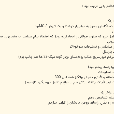
اتم بدین ترتیب بود :
لینگ
ی
 نیرو که ستون طولانی را ایجادکرده بود( که احتمالا پیام سیاسی به متجاوزین ب
فینیکس و تسلیحات سوخو-24
 پارسال
راازهمه بیشتر بود)
ط تسلیحات
ه پدافندی جنجال برانگیز شبه اس-300
راخر رژه
وانستم تشخیص دهم
راه دفاع ازاسلام ووطن یادشان را گرامی بداریم