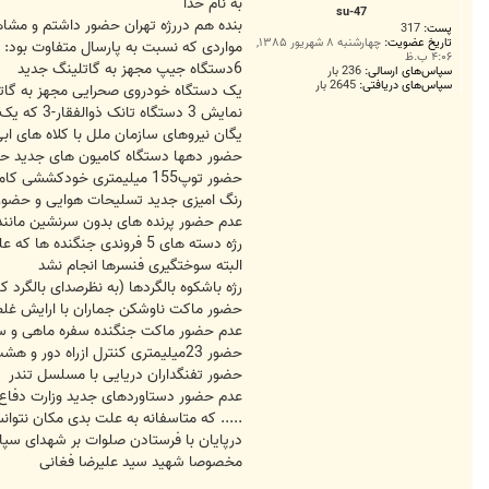
ت
به نام خدا
su-47
بنده هم دررژه تهران حضور داشتم و مشاهد
پست:
317
تاریخ عضویت:
چهارشنبه ۸ شهریور ۱۳۸۵,
مواردی که نسبت به پارسال متفاوت بود:
۴:۰۶ ب.ظ
6دستگاه جیپ مجهز به گاتلینگ جدید
سپاس‌های ارسالی:
236 بار
سپاس‌های دریافتی:
2645 بار
یک دستگاه خودروی صحرایی مجهز به گات
نمایش 3 دستگاه تانک ذوالفقار-3 که یک دستگاه ان مجهز به دوتیربار دوشکا و یک تیربار MG-3بود
یگان نیروهای سازمان ملل با کلاه های اب
حضور دهها دستگاه کامیون های جدید حامل
حضور توپ155 میلیمتری خودکششی کامیونی
رنگ امیزی جدید تسلیحات هوایی و حضور 
عدم حضور پرنده های بدون سرنشین مانند
رژه دسته های 5 فروندی جنگنده ها که علیرغم عبورسریع جذاب بود(صدای وزوز گونه میگ-29 ها هم جالب بود)
البته سوختگیری فنسرها انجام نشد
رژه باشکوه بالگردها (به نظرصدای بالگرد کب
حضور ماکت ناوشکن جماران با ارایش غل
عدم حضور ماکت جنگنده سفره ماهی و سامان
حضور 23میلیمتری کنترل ازراه دور و هشت لول (اینکه پدافند ارتش هم از انواع چندلول بهره بگیرد تازه بود)
حضور تفنگداران دریایی با مسلسل تندر
عدم حضور دستاوردهای جدید وزارت دفاع د
..... که متاسفانه به علت بدی مکان نت
درپایان با فرستادن صلوات بر شهدای سپاه 
مخصوصا شهید سید علیرضا فغانی