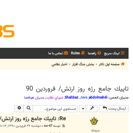
لینک سریع
راهنما
Rules
تماس با ما
صفحه اول تالار
بخش جنگ افزار
اخبار نظامي
تاپيك جامع رژه روز ارتش/ فروردين 90
مدیران انجمن:
abdolmahdi
,
Java
,
Shahbaz
,
شوراي نظارت
,
مديران هوافضا
جستجو
جستجوی پی
ارسال پست
Re: تاپيك جامع رژه روز ارتش/ فروردين 90
پ
توسط
su-47
»
دوشنبه ۲۹ فروردین ۱۳۹۰, ۱۰:۱۲ ب.ظ
س
Major