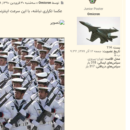
پ
توسط
Omicron
»
سه‌شنبه ۳۰ فروردین ۱۳۹۰, ۷:۲۹ ق.ظ
س
Junior Poster
ت
عکسا تکراری نباشه، با این سرعت اینت
Omicron
پست:
114
تاریخ عضویت:
جمعه ۱۲ آذر ۱۳۸۹, ۹:۳۲
ب.ظ
محل اقامت:
تهران-پیروزی
سپاس‌های ارسالی:
318 بار
سپاس‌های دریافتی:
317 بار