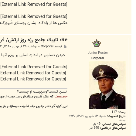
[External Link Removed for Guests]
[External Link Removed for Guests]
عکس ها از زادگاه ایشان روستای فیروزکن
Re: تاپيك جامع رژه روز ارتش/ فروردين 90
پ
توسط
Corporal
»
دوشنبه ۲۹ فروردین ۱۳۹۰, ۱۰:۱۳ ب.ظ
س
Junior Poster
ت
دیدن تصاویر در اندازه اصلی بر روی آنها
Corporal
[External Link Removed for Guests]
[External Link Removed for Guests]
[External Link Removed for Guests]
انسان کیست؟وسرنوشت او چیست؟
جامیست
که عقل آفرین میزندش صد بوسه ز مهر
این کوزه گر دهر چنین جام لطیف میسازد و باز ب
پست:
117
تاریخ عضویت:
شنبه ۱۳ شهریور ۱۳۸۹, ۷:۳۰
ب.ظ
سپاس‌های ارسالی:
49 بار
سپاس‌های دریافتی:
540 بار