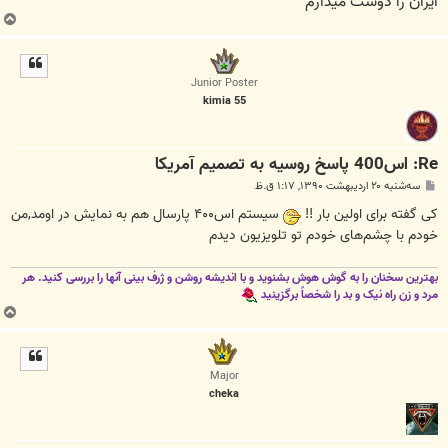
ایران را دوست میدارم
ب
ا
ل
ا
Junior Poster
kimia 55
Re: اس400 پاسخ روسیه به تصمیم آمریکا
پ
سه‌شنبه ۲۰ اردیبهشت ۱۳۹۰, ۱:۱۷ ق.ظ
س
ت
کی‌ گفته برای اولین بار !!
سیستم اس۴۰۰ پارسال هم به نمایش در اومد,من
خودم با چشم‌های خودم تو تلویزیون دیدم
بهترین سخنان را به گوش هوش بشنوید و با اندیشه روشن و ژرف بینی آنها را بررسی کنید. هر
مرد و زن راه نیک و بد را شخصاً برگزینید
ب
ا
ل
ا
Major
cheka