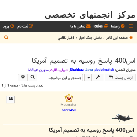
مرکز انجمنهای تخصصی
راهنما
Rules
تماس با ما
ثبت نام
ورود
ج
صفحه اول تالار
بخش جنگ افزار
اخبار نظامي
س
ت
اس400 پاسخ روسیه به تصمیم آمریکا
ج
و
مدیران انجمن:
abdolmahdi
,
Java
,
Shahbaz
,
شوراي نظارت
,
مديران هوافضا
جستجو
جستجوی پیش
ارسال پست
تعداد پست ها:3 • صفحه
1
از
1
Moderator
hani1459
اس400 پاسخ روسیه به تصمیم آمریکا