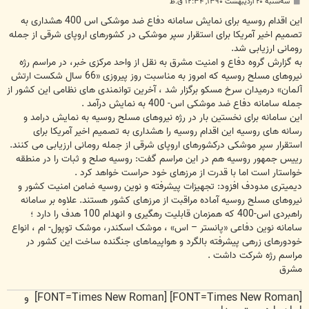
پ
سه‌شنبه ۲۰ اردیبهشت ۱۳۹۰, ۱۲:۳۴ ق.ظ
س
ت
این اقدام روسیه برای نمایش سامانه دفاع ضد موشکی اس 400 هشداری به
تصمیم اخیر آمریکا برای استقرار سپر موشکی در کشورهای اروپای شرقی از جمله
رومانی ارزیابی شد.
به گزارش گروه دفاع و امنیت مشرق به نقل از واحد مرکزی خبر، در مراسم رژه
نیروهای مسلح روسیه که امروز به مناسبت روز پیروزی «66 سال شکست ارتش
آلمان» درمیدان سرخ مسکو برگزار شد ، آخرین توانمندی های نظامی این کشور از
جمله سامانه دفاع ضد موشکی اس- 400 به نمایش درآمد .
این سامانه برای نخستین بار در رژه نیروهای مسلح روسیه به نمایش درامد و
رسانه های روسیه این اقدام روسیه را هشداری به تصمیم اخیر آمریکا برای
استقرار سپر موشکی درکشورهای اروپای شرقی از جمله رومانی ارزیابی می کنند.
رییس جمهور روسیه هم در این مراسم گفت: روسیه صلح و ثبات را در منطقه
خواستار است اما با قدرت از مرزهای خود حراست خواهد کرد .
دیمیتری مدودف افزود: تجهیزات پیشرفته و نوین روسیه ضامن امنیت کشور و
نیروهای مسلح روسیه آماده مراقبت از مرزهای کشور هستند. علاوه بر سامانه
راهبردی اس-400 که همزمان قابلیت رهگیری و انهدام 100 هدف را دارد ؛
سامانه نوین دفاعی «پانستر – اس» ، موشک اسکندر، موشک توپول- ام ، انواع
خودورهای زرهی پیشرفته بالگرد و هواپیماهای جنگنده ساخت این کشور در
مراسم رژه شرکت داشت .
مشرق
[FONT=Times New Roman] [FONT=Times New Roman] و