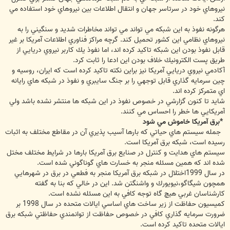
نيروهاي خود در سرتاسر جهان و انتقال اطلاعات بين نيروهاي خود استفاده مي
كند.
هرگونه نفوذ به اين شبكه مي تواند مي تواند مخاطرات شديد و سنگيني را به
نيروهاي نظامي اين كشور تحميل كند. گرچه مراكز فناوري اطلاعات آمريكا بر غير
قابل نفوذ بودن اين شبكه تاكيد كرده اند، اما نفوذ يك كاربر نيروي دريايي از
طريق پست الكترونيك خلاف بودن اين ادعا را ثابت كرد.
آكادمي نيروي دريايي آمريكا نيز براين نكته تاكيد كرده است كه ايران، روسيه و
چين سرمايه گذاري قابل توجهي را بر جنگ سايبري و نفوذ در شبكه هاي رايانه
اي متمركز كرده اند.
شايد تا كنون گزارشي در خصوص نفوذ در اين شبكه ها منتشر نشده باشد ولي
آمريكايي ها خطر را احساس مي كنند.
*برق آمريكا خاموش مي شود
جمله سيستم هاي حياتي كه بارها آسيب پذيري آن در مقاطع مختلف به اثبات
رسيده است، شبكه برق آمريكا است.
سيستم هاي هدايت و كنترل در صنايع برق آمريكا بارها در شرايط مختلف مختل
شده اند كه همين مسئله منجر به خسارت هاي گوناگوني شده است.
در سال 1999اختلال در شبكه برق آمريكا منجر به فطعي در برق در شهرهايي
همچون شيگاگو،نيويورك و واشنگتن شد. اين در خالي كه بنا به گفته
كارشناسان غربي هيچ گاه توجه كافي به اين مسئله نشده است.
كميسيون حفاظت از زير ساخت هاي اساسي ايالات متحده در سال 1998 بر
ضرورت سرمايه گذاري كافي در خصوص حفاظت از توانمندي حفاظتي شبكه برق
ايالات متحده تاكيد كرده است.