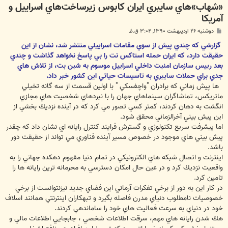
«شهاب‌»هاي سايبري ايران كابوس زيرساخت‌هاي اسراييل و
آمريكا
پ
دوشنبه ۲۶ اردیبهشت ۱۳۹۰, ۳:۰۴ ق.ظ
س
ت
گزارشي كه چندي پيش از سوي مقامات اسراييلي منتشر شد، نشان از اين
حقيقت دارد، كه ايران حمله استاكس نت را بي پاسخ نخواهد گذاشت و چندي
بعد رييس سازمان امنيت داخلي اسراييل موسوم به شين بت، از تلاش هاي
جدي براي حملات سايبري به تاسيسات حياتي اين كشور خبر داد.
ها پيش زماني كه برادران "واچفسكي " با اولين قسمت از سه گانه تخيلي
ماتريكس، تماشاگران سينماهاي جهان را با نبردهاي شخصيت هاي مجازي
انگشت به دهان كردند، كمتر كسي تصور مي كرد كه در آينده نزديك بخشي از
اين پيش بيني آخرالزماني محقق شود.
اما پيشرفت سريع تكنولوژي و گسترش فرايند كنترل رايانه اي نشان داد كه چقدر
پيش بيني هاي موجود در خصوص مسير آينده فناوري مي تواند از حقيقت دور
باشد.
اينترنت و اتصال شبكه هاي الكترونيكي در تمام دنيا مفهوم دهكده جهاني را به
واقعيت نزديك كرد و در عين حال امكان دسترسي به محرمانه ترين رايانه ها را
تامين كرد.
در كار اين به دور از برخي تفكرات آرماني اين فضاي جديد نيزنتوانست از برخي
خصوصيات نامطلوب دنياي مدرن فاصله بگيرد و تبهكاران اينترنتي همانند اسلاف
خود در دنياي به سرعت فعاليت هاي خود را ساماندهي كردند.
هك شدن رايانه هاي مهم، سرقت اطلاعات شخصي ، جابجايي اطلاعات مالي و