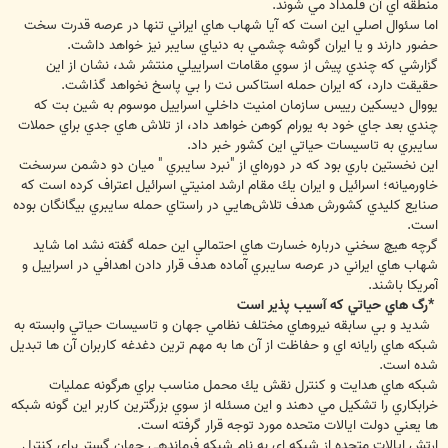
منطقه اي آن قلمداد مي شوند.
اما سئوال اصلي اين است كه آيا شهاب هاي ايراني تنها در عرصه قدرت سخت
حضور دارند و يا ايران گوشه چشمي به دنياي سايبر نيز خواهد داشت.
گزارشي كه چندي پيش از سوي مقامات اسراييلي منتشر شد، نشان از اين
حقيقت دارد، كه ايران حمله استاكس نت را بي پاسخ نخواهد گذاشت.
يووال ديسكين رييس سازمان امنيت داخلي اسراييل موسوم به شين بت كه
چندي بعد جاي خود به يورام كوهن خواهد داد، از تلاش هاي جدي براي حملات
سايبري به تاسيسات حياتي اين كشور خبر داد.
اين نخستين باري بود كه در دوره‌اي از "نبرد سايبري " ميان دو دشمن سرسخت
خاورميانه؛ اسرائيل و ايران يك مقام ارشد امنيتي اسرائيل اعتراف كرده است كه
صنايع كليدي كشورش هدف تلاش‌هايي در راستاي حمله سايبري بيگانگان بوده
است.
گرچه هيچ سخني درباره خسارت هاي احتمالي اين حمله گفته نشد اما شايد
شهاب هاي ايراني در عرصه سايبري آماده هدف قرار دادن اهدافي در اسراييل و
آمريكا باشند.
*رگ هاي حياتي كه آسيب پذير است
شديد و بي سابقه نيروهاي مختلف نظامي جهان و تاسيسات حياتي وابسته به
شبكه هاي رايانه اي و حفاظت از آن ها به مهم ترين دغدغه كاربران آن ها تبديل
شده است.
شبكه هاي هدايت و كنترل نقش يك محمل مناسب براي هرگونه عمليات
خرابكاري را تشكيل مي دهند و اين مسئله از سوي بزرگترين كاربر اين گونه شبكه
ها يعني دولت ايالات متحده مورد توجه قرار گرفته است.
ارتش ايالات متحده از شبكه اي به نام شبكه فرماندهي جهان گستر براي كنترل