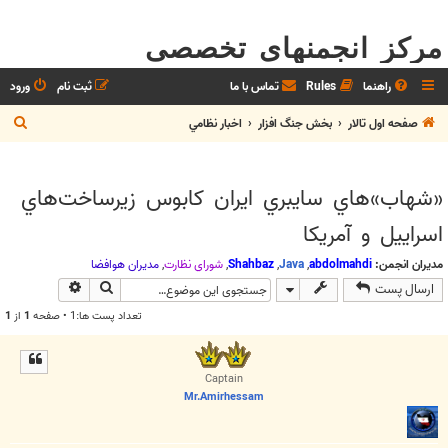
مرکز انجمنهای تخصصی
راهنما
Rules
تماس با ما
ثبت نام
ورود
ج
صفحه اول تالار
بخش جنگ افزار
اخبار نظامي
س
ت
«شهاب‌»هاي سايبري ايران كابوس زيرساخت‌هاي
ج
اسراييل و آمريكا
و
مدیران انجمن:
abdolmahdi
,
Java
,
Shahbaz
,
شوراي نظارت
,
مديران هوافضا
جستجو
جستجوی پیش
ارسال پست
تعداد پست ها:1 • صفحه
1
از
1
Captain
Mr.Amirhessam