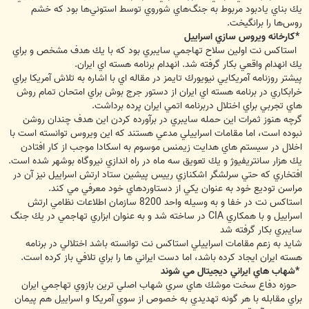
يك بناي يادبود مربوط به جنگ‌هاي شوروي توسط استوني‌ها بود كه خشم
روس‌ها را برانگيخت.
*كارخانه ويروس سازي اسراييل
استاكس نت اولين سلاح تهاجمي سايبري بود كه با يك هدف مشخص و براي
يك انهدام واقعي بكار گرفته شد. انهدام برنامه هسته اي ايران.
پيشتر روزنامه آمريكايي نيويورك تايمز در مقاله اي با اشاره به تلاش آمريكا براي
خرابكاري در برنامه هسته اي ايران از دستور جرج بوش براي امتحان تمام روش
هاي تجربي براي اختلال دربرنامه اتمي ايران پرده برداشت.
گرچه هنوز ثمرات اين حمله سايبري در برآورده كردن اين هدف چندان روشن
نبوده است، اما مقامات اسراييلي مدعي هستند كه اين ويروس توانسته است با
اخلال در سيستم هاي هدايت زيمنس موسوم به اسكادا موجب از كار افتادن
يك هزار سانتريفيوژ و يك تعويق سه ماه در راه اندازي نيروگاه بوشهر شده است.
افتخاري كه حتي سرلشگر اشكنازي رييس پيشين ستاد ارتش اسراييل نيز آن در
مراسن توديع خود به عنوان يكي از دستاوردهاي خود معرفي مي كند.
استاكس نت در خفا و به وسيله واحد 8200 سازمان اطلاعات نظامي ارتش
اسراييل و با همكاري CIA در ساخته شد و به عنوان ابزاري تهاجمي در يك جنگ
سايبري بكار گرفته شد
شايد به زعم مقامات اسراييلي استاكس نت توانسته باشد اختلالي در برنامه
هسته ايران ايجاد كرده باشد، اما دست ايراني ها را براي تلافي باز كرده است.
*شهاب هاي ايراني ديجيتال مي شوند
حوزه دفاع سخت موشك هاي سري شهاب اصلي ترين بازوي تهاجمي ايران
براي مقابله با هر گونه تهديدي به خصوص از سوي آمريكا و اسراييل هم پيمان