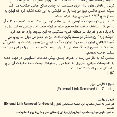
به چنين سلاح هايي منتشر نشده است، اما گزارش هاي نهاد هاي اطلاعاتي
غربي از تلاش هاي ايران براي دسترسي به چنين سلاح هايي حكايت مي كند.
شبكه خبري فاكس نيوز نيز يك بار در گزارشي به اين نكته اشاره كرد كه ايران به
سلاح هاي EMP دسترسي پيدا كرده است.
شايد ايران در صورت دسترسي به اين سلاح توانايي استفاده مستقيم و پرتاب آن
به آمريكا را نداشته باشد، اما به طور حتم هرگونه حمله اين چنيني به اسراييل و
يا پايگاه هاي آمريكا در منطقه ضربه سنگيني به اين نيروها وارد خواهد كرد.
"موشه ورد " پژوهشگر موسسه بگين-سادات نيز در خصوص توان سايبري مي
گويد: توانايي ايران در محدود كردن جنگ سايبري نيز بسيار بالاست و منطقي آن
است كه به نحوي از جنگ سايبري با ايران پرهيز كنيم و يا ايران را در اين مورد به
شكلي فريب بدهيم.
سخني كه به نظر مي رسد با اعتراف چندي پيش مقامات اسراييلي در مورد حمله
به تاسيسات حياتي اسراييل نه تنها دور از حقيقت نيست بلكه حقيقت آن براي
دشمنان ايران اثبات شده است.
[HR]
منبع : فارس نیوز
[External Link Removed for Guests]
زنده باد بهار...
هر کس به دنبال معنای این جمله است،این فایل را
[External Link Removed for Guests]
کند...
به امید ظهور مهدی صاحب الزمان،پایان یافتن زمستان دنیا و شروع بهار انسانیت...
"