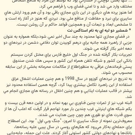
... تنها بخش كوچكي از خساراتي بود كه توسط اين افراد به منافع اشخاص
مختلف وارد مي شد و نا امني فضاي وب را فراهم مي كرد.
اما هنوز پرده هاي ديگري در اين بازي مجازي باقي بود و آن هم ورود ارتش هاي
سايبري براي نبرد و حفاظت از منافع ملي بود. نبردي كه هنوز در آغاز راه است و
تا مشخص ابعاد و تبعات آن و همچنين قواعد حاكم بر آن روشن نيست.
* شمشير دو لبه اي به نام استاكس نت
در فضاي مجازي تنها محدود به چند سال اخير نمي شود،بلكه همواره به عنوان
جزيي از راهبرد همه جانبه براي درهم كوبيدن توان دفاعي دشمن در نبردهاي دو
دهه اخير بكار گرفته مي شوند.
تجربيات بكار گرفته شده در جنگ اول خليج فارس براي مختل كردن سيستم
بانكي اين كشور و شبكه تلفن همراه اين كشور و سپس هك شدن صندوق
پستي فرماندهان عراقي به منظوراطلاع از مكالمات محرمانه بخشي از اين سابقه
محسوب مي شوند.
به تدريج در نبردهاي كوزوو در سال 1998 و هم چنين عمليات اشغال عراق
استفاده از اين راهبرد تكامل بيشتري پيدا كرد، گرچه همين استفاده محدود نيز
بيشتر در قالب عمليات ايذايي و هم چنين اخلال در رسانه هاي مجازي انجام مي
شد.
البته غرب نيز از ثمرات چنين فناوري بي بهره نماند و در اولين دهه قرن بيست و
يكم شبكه هاي اينرنتي غرب چندين بار مورد تهاجم قرار گرفت كه اعلب آن ها از
سوي قدرت هاي نو ظوري هم چون چين هدايت مي شدند.
معروف‌ترين نمونه از جنگ سايبري تا امروز، "جنگ وبي اول " بود. اين اصطلاح
براي حمله‌اي به‌كار مي‌رود كه هكرهاي روسي در سال يييي عليه رسانه‌ها،
بانك‌ها و نهادهاي دولتي كشور استوني آغاز كردند. علت اين حمله، جابه‌جايي