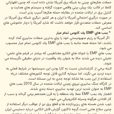
حملات هكرهاي چيني به شبكه برق آمريكا نشان داده است كه چنين اظهاراتي
كاملا در قالب يك پيش بيني واقعي صورت گرفته و سيستم هاي هدايت و
كنترل برق در ايالات متحده در مقابله حمله هكرها آسيب پذير است.
در صورت درگيري احتمالي آمريكا با ايران و هر كشور ديگري شبكه برق آمريكا در
معرض حملات متعددي قرار خواهد داشت كه شايد آمريكا را دچار خاموشي هاي
اساسي كند.
* بمب هاي EMP يك كابوس تمام عيار
اگر آمريكا و رژيم صهيونيستي خود را براي بدترين حملات سايبري آماد كرده
باشند، اما حمله همه جانبه با بمب هاي EMP يك كابوس تمام عيار محسوب
مي شود.
بمب هاي EMP يا شوك هاي الكترو مغناطيس كه بيشتر در فيلم هاي علمي-
تخيلي ديده مي شدند حالا به عنوان يك واقعيت در دنياي حقيقي نگريسته مي
شوند.
البته برخي از كارشناسان نسبت به كارا بودن اين سيستمها در شرايط فعلي به
ديده ترديد مي نگرند، اما سرمايه گذاري قابل توجه كشورهاي مختلف درباه
استفاده از اين بمب ها نشانه توجه جدي به اين مسئله است.
در كارگاه جنگ سايبري نيروي زميني ايالات متحده در سال 2010 بمب هاي
EMP به عنوان شديد ترين تهديد سايبري دسته بندي شدند.
انفجار يك بمب EMP عملا يك منطقه را به قرن هجدهم برمي گرداند و سبب از
كار افتادن هرگونه وسيله الكترونيكي مي شود.
ذوب شدن هسته هاي ريزپردازنده ها و قطع برق نيز از عواقب ديگر استفاده از
چنين سلاح هايي است.گرچه تاكنون گزارش قابل اتكايي درباره دسترسي ايران