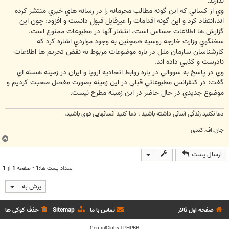
ندارند.
وي از كساني كه اين گونه مطالب محرمانه را در رسانه هاي خبري منتشر كرده
اند،انتقاد كرد و اين گونه اقدامات را غيرقابل قبول دانست و افزود: چون اين
گزارش ها اطلاعات حساس است، انتشار آنها در مطبوعات ممنوع است.
سخنگوي وزارت خارجه روسيه همچنين به وجود مواردي اشاره كرد كه
كارشناسان سازمان ملل در باره موضوعات مربوط به نقض تحريم ها اطلاعات
نادرست و كذبي داده اند.
وي در پاسخ به سووالي در باره روابط اتحاديه اروپا و ايران در زمينه هسته اي
گفت: در كنفرانس مطبوعاتي قبلي در اين زمينه بصورت مفصل صحبت كرديم و
موضوع جديدي در حال حاضر در اين زمينه مطرح نيست.
دعا نکنید زندگی آسانی داشته باشید ، دعا کنید انسانهایی قوی باشید.
جان.اف.کندی
ب
ا
ارسال پست
ل
ا
تعداد پست ها:1 • صفحه
1
از
1
پرش به
صفحه اول تالار
تماس با ما
Sitemap
حذف کوکی ها
CentralClubs
|
PHPBB