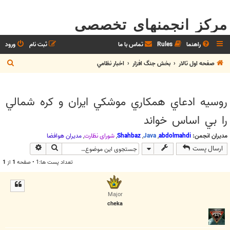
مرکز انجمنهای تخصصی
راهنما
Rules
تماس با ما
ثبت نام
ورود
ج
صفحه اول تالار
بخش جنگ افزار
اخبار نظامي
س
ت
روسيه ادعاي همكاري موشكي ايران و كره شمالي
ج
را بي اساس خواند
و
مدیران انجمن:
abdolmahdi
,
Java
,
Shahbaz
,
شوراي نظارت
,
مديران هوافضا
جستجو
جستجوی پیش
ارسال پست
تعداد پست ها:1 • صفحه
1
از
1
Major
cheka