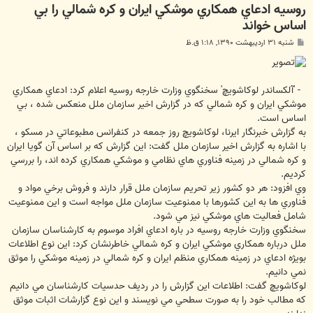
روسيه ادعاي همكاري موشكي ايران و كره شمالي را بي
اساس خواند
پ
شنبه ۳۱ اردیبهشت ۱۳۹۰, ۱:۱۸ ق.ظ
س
ت
- 'آلكساندر لوكاشويچ' سخنگوي وزارت خارجه روسيه اعلام كرد: ادعاي همكاري
موشكي ايران و كره شمالي كه در گزارش اخير سازمان ملل منعكس شده ، بي
اساس است.
به گزارش خبرنگار ايرنا، لوكاشويچ روز جمعه در كنفرانس مطبوعاتي در مسكو ،
با اشاره به گزارش اخير سازمان ملل گفت: اين گزارش كه بر اساس آن گويا ايران
و كره شمالي در زمينه فناوري هاي نظامي و موشكي همكاري كرده اند، را بررسي
كرديم.
وي افزود: هر دو كشور زير تحريم سازمان ملل قرار دارند و فروش برخي مواد و
فناوري ها به اين كشورها با ممنوعيت سازمان ملل مواجه است و اين ممنوعيت
شامل فعاليت هاي موشكي نيز مي شود.
سخنگوي وزارت خارجه روسيه در باره ادعاي افراد موسوم به كارشناسان سازمان
ملل درباره همكاري موشكي ايران و كره شمالي خاطرنشان كرد: اين نوع اطلاعات
بويژه ادعاي در زمينه همكاري منظم ايران و كره شمالي در زمينه موشكي را موثق
نمي دانيم.
لوكاشويچ گفت: اطلاعات اين گزارش را در رديف حدسيات كارشناسان مي دانيم
كه مطالب خود را به صورت سطحي مي نويسند و اين نوع گزارشات اثبات موثق