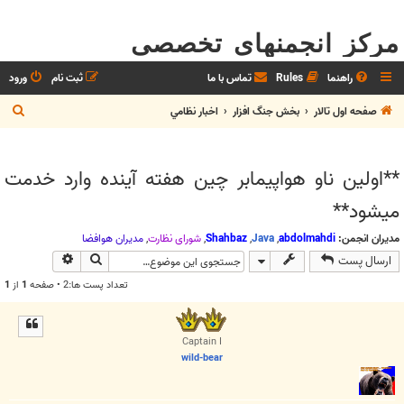
مرکز انجمنهای تخصصی
راهنما
Rules
تماس با ما
ثبت نام
ورود
ج
صفحه اول تالار
بخش جنگ افزار
اخبار نظامي
س
ت
**اولین ناو هواپیمابر چین هفته آینده وارد خدمت
ج
میشود**
و
مدیران انجمن:
abdolmahdi
,
Java
,
Shahbaz
,
شوراي نظارت
,
مديران هوافضا
جستجو
جستجوی پیش
ارسال پست
تعداد پست ها:2 • صفحه
1
از
1
Captain I
wild-bear