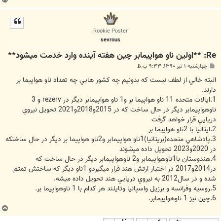
ا
ل
ا
Rookie Poster
sevrous
Re: **اولین ناو هواپیمابر چین هفته آینده وارد خدمت میشود**
پ
چهارشنبه ۱ تیر ۱۳۹۰, ۹:۳۳ ب.ظ
س
ت
البته خالي از لطف نيست كه بدونيم چه كشور هايي چه تعداد ناو هواپيما بر
دارند.
1.ايالات متحده 11 ناو هواپيما بر و1 ناو هواپيمابر ديگر در rezerv و 3
ناوهواپيمابر ديگر در حال ساخت كه در 2015و2018و2021 تحويل نيروي
دريايي قرار خواهد گرفت
2.ايتاليا با 2ناو هواپيما بر
3.پادشاهي متحده(بريتانيا)1ناو هواپيمابر و2ناو هواپيما بر ديگر در حال ساختكه
در 2020و2023 تحويل داده ميشوند
4.هندوستان با1ناوهواپيمابر و2 ناوهواپيمابر ديگر در حال ساخت كه
در2014و2017 در اختيار ارتش هند قرار ميگيردو 1ناو ديگر كه ساختش تمتم
شده و در سال2012 به نيروي دريايي هند تحويل داده ميشه.
5.روسيه وفرانسه و برزيل واسپانيا وتايلند هر كدام با 1 ناوهواپيما بر.
6.چين نيز 1 ناوهواپيمابر.
ب
ا