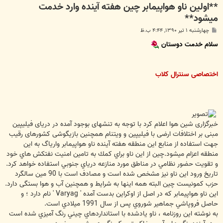
**اولین ناو هواپیمابر چین هفته آینده وارد خدمت
میشود**
پ
چهارشنبه ۱ تیر ۱۳۹۰, ۴:۴۴ ب.ظ
س
ت
سلام خدمت دوستان
اختصاصی سنترال کلاب
خبرگزاری شین هوا اعلام کرد با توجه به تنشهای بوجود آمده در دریای فیلیپین
مبنی بر اختلافات ارضی با فیلیپین و ویتنام همچنین بازیگوشی کشورهای رقیب
جهت استفاده از منابع این منطقه هفته آینده ناو هواپیمابر واریاگ به این
منطقه اعزام میشود.چين از اين ناو براي كمك به تامين امنيت نفتكش هاي خود
و تقويت حضور نظامي در مناطق مورد منازعه درياي جنوبي استفاده خواهد كرد.
تاریخ ورود این ناو نیز مشخص شده است و مصادف است با 90 مین سالگرد
حزب کمونیست چین البته همه اینها به شرایط و همچنین آب و هوا بستگی دارد.
اين ناو هواپيمابر كه در اصل از اوكراين بدست آمده ' Varyag ' نام دارد ؛ و
حاصل فروپاشي جماهير شوروي پس از سال 1991 ميلادي است.
به نوشته اين روزنامه ، ناو يادشده با استانداردهاي چيني رنگ آميزي شده است