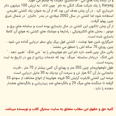
و در آينده رنگ هاي آبي - خاكستري كمرنگ به چشم مي خورد.
Varyag را يك شركت هنگ كنگي به نام ' چون لاك ' به ارزش 100 ميليون دلار
خريداري كرد . در آن زمان هدف اين بود كه از آن به عنوان يك كشتي تفريحي
استفاده شود اما كشتي در سال 2002 ميلادي در بندر ' داليان ' در شمال شرق
چين پهلو گرفت.
از آن زمان تاكنون اين كشتي در حال بازسازي بوده است و سامانه هاي برق و
موتور ، بخش هاي الكترونيكي ، رادارها و موشك هاي كشتي به هواي آن كاملا
باسازي شده است.
خبرگزاري شين هوا نوشت : كشتي غول پيكر براي سفر دريايي آماده مي شود .
چين روياي 70 ساله اش را تحقق مي بخشد' .
بااين حال چين قصد دارد نام اين ناو هواپيمابر را به ' شي لانگ ' تغيير دهد . '
شي لانگ ' دريادار سلسله ' مينگ ' بود كه خدمات زيادي از وي در تاريخ به ثبت
رسيده است.
طول ناوهواپيمابر چين 302 متر و پهناي آن كمي بيشتر از 70 متر ، قدرت
جابجايي بار آن 67 هزار تن و سرعت آن نزديك به 30 مايل دريايي است.
عرشه اين كشتي قابليت آرايش 50 فروند هواپيما از انواع مختلف از سوخو 33
گرفته تا جنگنده هاي ميگ 29 و بالگردهاي ضد زيردريايي و بالگردهاي هشدار
دهنده را دارد .
کلیه حق و حقوق این مطلب متعلق به سایت سنترال کلاب و نویسنده میباشد.