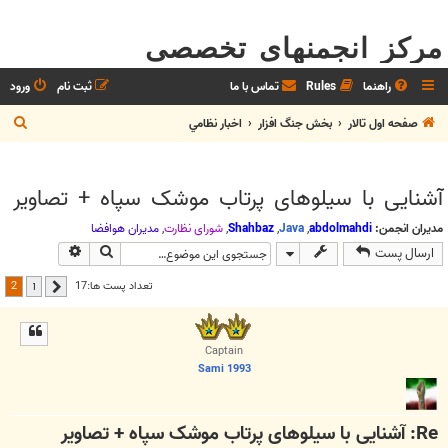
مرکز انجمنهای تخصصی
راهنما
Rules
تماس با ما
ثبت نام
ورود
ج
صفحه اول تالار
بخش جنگ افزار
اخبار نظامي
س
ت
آشنایی با سیلوهای پرتاب موشک سپاه + تصاویر
ج
و
مدیران انجمن:
abdolmahdi
,
Java
,
Shahbaz
,
شوراي نظارت
,
مديران هوافضا
جستجو
جستجوی پیش
ارسال پست
2
تعداد پست ها:17
1
قبلی
Captain
Sami 1993
Re: آشنایی با سیلوهای پرتاب موشک سپاه + تصاویر