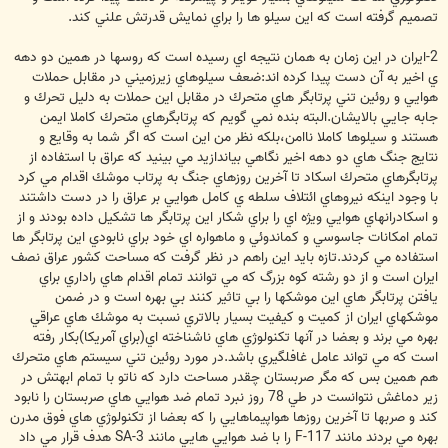
تصميم گرفته است كه اين سيلو ها را براي نمايش قدرتش علني كند.
2-ايران در اين زمان به همان نتيجه اي رسيده است كه روسها در همين دو دهه
ي اخير به آن دست پيدا كرده اند:ضعف سيلوهاي زيرزميني در مقابل حملات
هوايي و روئين تني پرتابگر هاي متحرك در مقابل اين حملات به دليل تحرك و
جابه جايي بالايشان.البته بنده نمي گويم كه پرتابگرهاي متحرك كاملا ايمن
هستند و سيلوها كاملا ناامن،بلكه نظر من اين است كه اگر شما به وقايع و
نتايج جنگ هاي دو دهه اخير نگاهي بياندازيد مي بينيد كه عراق با استفاده از
پرتابگرهاي متحرك اسكاد تا آخرين روزهاي جنگ به پرتاب موشك اقدام مي كرد
با وجود اينكه نيروهاي ائتلاف سلطه ي كامل هوايي بر عراق را در دست داشتند
و اسكادرانهاي هوايي وي‍ژه اي را براي شكار اين پرتابگر ها تشكيل داده بودند و از
تمام امكانات جاسوسي و كماندوئي و ماهواره اي خود براي نابودي اين پرتابگر ها
استفاده مي كردند.تازه بايد اين راهم در نظر گرفت كه مساحت كشور عراق نصف
ايران است و از دو رشته كوه بزرگ كه مي توانند تمام اقدام هاي راداري براي
يافتن پرتابگر هاي اين موشكها را بي تاثير كنند بي بهره است و در ضمن
موشكهاي ايران از كميت و كيفيت بسيار بالاتري نسبت به موشك هاي عراقي
بهره مي برند و بعضا در آنها تكنولوژي هاي ناشناخته اي(براي آمريكا)بكار رفته
است كه مي تواند عامل غافلگيري باشد.در مورد روئين تني سيستم هاي متحرك
هم همين بس كه مگر صربستان چقدر مساحت دارد كه ناتو با تمام ابهتش در
زير دماغش نتوانست در طي 78 روز نبرد تمام ضد هوايي هاي صربستان را نابود
كند و صربها تا آخرين روزها هواپيماهايي را كه بعضا از تكنولوژي هاي فوق مدرن
بهره مي بردند مانند F-117 را با ضد هوايي هايي مانند SA-3 هدف قرار مي داد