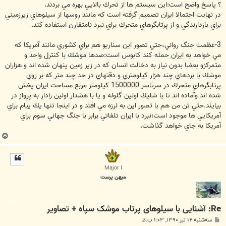
؟ پاسخ واضح است:اين سيستم ها از تحرك بالايي بهره مي بردند.
در نهايت احتمالا ايران تصميم گرفته است كه مانند روسها از سيلوهاي زيرزميني
براي بازدارندگي و از پرتابگرهاي متحرك براي نبرد نامتقارن استفاده كند.
3-عظمت جنگ رواني،حتي تصور اين سناريو هم براي كشوري مانند آمريكا كه
مي خواهد به ايران حمله كند كابوس است:صدها موشك با كنترل واحد و
متمركزو بعضا بدون نياز به دخالت انسان كه در زير زمين پنهان شده اند و هزاران
موشك با بردهاي چند هزار كيلومتري و دقتهاي در حد چند متر كه بر روي
پرتابگرهاي متحرك در سرتاسر 1500000 كيلومتر مربع مساحت ايران پخش
شده اند وآماده اند تا با شليك اولين گلوله و يا با هشدار اولين رادار به پرواز در
بيايند.حتي تن من هم با تصور اين به لرزه مي افتد و در اينجا تنها يك پيام براي
آمريكايي ها موجود است:نبرد با ايران تلفاتي برابر با جنگ جهاني سوم براي
آمريكا به جاي خواهد گذاشت.
ب
ا
ل
ا
Major I
میهن پرست
Re: آشنایی با سیلوهای پرتاب موشک سپاه + تصاویر
پ
سه‌شنبه ۱۴ تیر ۱۳۹۰, ۱:۰۳ ب.ظ
س