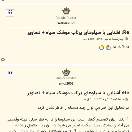
ا
ل
ا
Rookie Poster
Warlock051
Re: آشنایی با سیلوهای پرتاب موشک سپاه + تصاویر
پ
چهارشنبه ۸ تیر ۱۳۹۰, ۱۱:۱۱ ق.ظ
س
ت
Tank You
ب
ا
ل
ا
Junior Poster
ali-dj2002
Re: آشنایی با سیلوهای پرتاب موشک سپاه + تصاویر
پ
سه‌شنبه ۱۴ تیر ۱۳۹۰, ۹:۲۶ ق.ظ
س
ت
در تحليل اين خبر مي توان چند مسئله را خاطر نشان كرد:
1-اينكه ايران تصميم گرفته است اين سيلوها را كه به نظر خيلي كهنه وقديمي
مي آيند را نمايش دهد اينگونه تعبير مي شود كه ايران به احتمال زياد به
تكنولو‍ژي ساخت سيلوهاي بسيار قويتر و پيشرفته تر دست پيدا كرده است و