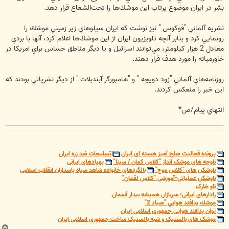
‌بشر در ايران موضوع پرتاب اين موشك‌ها را تحت‌الشعاع قرار دهد.
نشريه آلماني "فوكوس " نيز نوشت كه ايران سيلوهاي زير زميني موشك را
رونمايي كرد و بنابر آنچه تلويزيون ايران از اين موشك‌ها اعلام كرد، آنها با بردي
معادل 2 هزار كيلومتر، مي‌توانند اسرائيل و يا ديگر مناطق حساس براي امريكا در
خاورميانه را مورد هدف قرار دهند.
روزنامه‌هاي آلماني "زود دويچه " و "هامبورگر آبندبلات " از ديگر نشرياتي بودند كه
اين خبر را منعكس كردند.
انتهاي ‌پيام/ص*
پرونده فعالیت صلح آمیز هسته ای ایران
تسلیحات ضد زره ایران
ناوچه های موشک انداز "کلاس کمان / سینا"
پهپادهای ایرانی
ناوشکن های "کلاس موج"
بالگردهای خانواده شاهد سپاه پاسداران انقلاب اسلامی
ناوشکن عملیاتی-آموزشی "کلاس لقمان"
ناو خارک
رادارهای ایرانی؛ سربازان همیشه بیدار آسمان
موشك پدافند هوايي "صياد 2"
توان پدافند هوایی جمهوری اسلامی ایران
موشک های بالستیک و شبه بالستیک ساخت جمهوری اسلامی ایران
ب