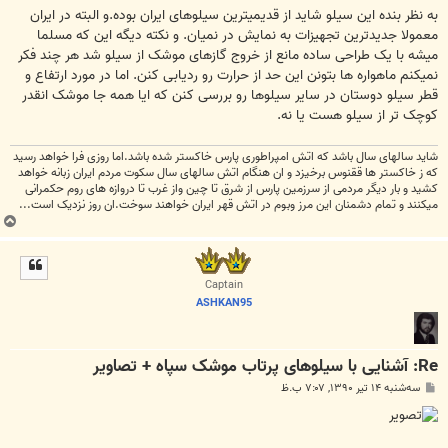
ت
به نظر بنده این سیلو شاید از قدیمیترین سیلوهای ایران بوده.و البته در ایران
معمولا جدیدترین تجهیزات به نمایش در نمیان. و نکته دیگه این که مسلما
میشه با یک طراحی ساده مانع از خروج گازهای موشک از سیلو شد هر چند فکر
نمیکنم ماهواره ها بتونن این حد از حرارت رو ردیابی کنن. اما در مورد ارتفاع و
قطر سیلو دوستان در سایر سیلوها رو بررسی کنن که ایا همه جا موشک انقدر
کوچک تر از سیلو هست یا نه.
شاید سالهای سال باشد که اتش امپراطوری پارس خاکستر شده باشد.اما روزی فرا خواهد رسید
که ز خاکستر ها ققنوس برخیزد و ان هنگام اتش سالهای سال سکوت مردم ایران زبانه خواهد
کشید و بار دیگر مردمی از سرزمین پارس از شرق تا چین واز غرب تا دروازه های روم حکمرانی
میکنند و تمام دشمنان این مرز وبوم در اتش قهر ایران خواهند سوخت.ان روز نزدیک است...
ب
ا
ل
ا
Captain
ASHKAN95
Re: آشنایی با سیلوهای پرتاب موشک سپاه + تصاویر
پ
سه‌شنبه ۱۴ تیر ۱۳۹۰, ۷:۰۷ ب.ظ
س
ت