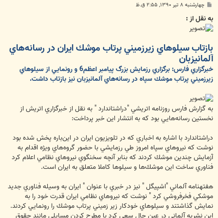
پ
چهارشنبه ۸ تیر ۱۳۹۰, ۲:۵۵ ق.ظ
س
ت
به نقل از :
بازتاب سيلوهاي زيرزميني پرتاب موشك ايران در رسانه‌هاي
آلماني‏زبان
خبرگزاري ‌فارس: برگزاري رزمايش بزرگ پيامبر اعظم6 و رونمايي از سيلوهاي
زيرزميني پرتاب موشك سپاه در رسانه‌هاي آلماني‎زبان نيز بازتاب داشت.
به گزارش فارس روزنامه اتريشي "دراشتاندارد " به نقل از خبرگزاري اتريش از
نخستين رسانه‌هايي بود كه به انتشار اين خبر پرداخت:
دراشتاندارد با اشاره به اخباري كه در تلويزيون ايران در اين‌باره پخش شده بود
نوشت كه نيروهاي سپاه امروز طي رزمايشي با حضور گروه‌هاي ويژه اقدام به
آزمايش چندين موشك كردند كه بنابر آنچه سخنگوي نيروهاي نظامي اعلام كرد
فناوري ساخت اين موشك‌ها و سيلوها كاملا متعلق به ايران است.
هفته‎نامه آلماني "اشپيگل " نيز در خبري با عنوان " ايران به وسيله فناوري جديد
موشكي فخرفروشي كرد " نوشت كه نيروهاي نظامي ايران قدرت خود را به
نمايش گذاشتند و سيلوهاي خودكار زير زميني پرتاب موشك را رونمايي كردند.
اين نشريه آلماني در عين حال سعي كرد با مطرح كردن مسايلي مانند حقوق