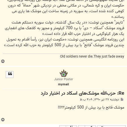
حکومت ایران و کره شمالی، در مکانی مخفی در نزدیکی شهر "حماة" که درون
کوهی کنده شده است، به سوریه در زمینه ساخت این موشک ها یاری می
رسانند.»
"تایمز" همچنین نوشت: «در یک سال گذشته، دولت سوریه دستکم هشت
فروند موشک "اسکاد – دی" با برد 700 کیلومتر و مجهز به کلاهک های انفجاری
یک هزار کیلوگرمی در اختیار حزب الله قرار داده است.»
این روزنامه انگلیسی همچنین نوشت: «حکومت ایران نیز، رأساً اقدام به تحویل
چندین فروند موشک "فاتح" با برد بیش از 500 کیلومتر به حزب الله کرده است.»
Old soldiers never die.They just fade away
ب
ا
ل
ا
Junior Poster
mymail
Re: حزب‌الله موشک‌های اسکاد در اختیار دارد
پ
دوشنبه ۲۷ تیر ۱۳۹۰, ۴:۰۹ ب.ظ
س
ت
موشک فاتح با برد بیش از 500 کیلومتر؟؟!!!
ب
ا