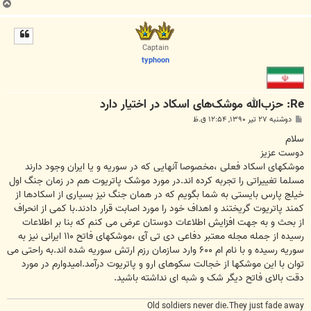
ب
ا
ل
ا
Captain
typhoon
Re: حزب‌الله موشک‌های اسکاد در اختیار دارد
پ
دوشنبه ۲۷ تیر ۱۳۹۰, ۱۲:۵۴ ق.ظ
س
ت
سلام
دوست عزیز
موشکهای اسکاد فعلی ،مخصوصا آنهایی که در سوریه و یا ایران وجود دارند
مسلما تغییراتی را تجربه کرده اند.در مورد موشک پاتریوت هم در زمان جنگ اول
خیلج پارس بایستی به شما بگویم که در همان جنگ نیز بسیاری از اسکادها از
کمند پاتریوت گریختند و اهداف خود را مورد اصابت قرار دادند.با کمی از انحراف
از بحث و به جهت افزایش اطلاعات دوستان عرض می کنم که بنا بر اطلاعات
رسیده از جمله مجله معتبر دفاعی دی تی آی ،موشکهای فاتح ۱۱۰ ایرانی نیز به
سوریه رسیده و با نام ام ۶۰۰ وارد سازمان رزم ارتش سوریه شده اند.به راحتی می
توان با این موشکها از خجالت سکوهای ارو و پاتریوت درآمد.امیدوارم در مورد
دقت بالای فاتح دیگر شک و شبه ای نداشته باشید.
Old soldiers never die.They just fade away