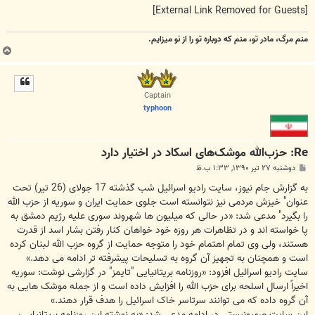
[External Link Removed for Guests]
منم مرگ، مادر تو، منم که دوباره تو را از نو میزایم.
ب
ا
ل
ا
Captain
typhoon
Re: حزب‌الله موشک‌های اسکاد در اختیار دارد
پ
دوشنبه ۲۷ تیر ۱۳۹۰, ۱:۳۳ ب.ظ
س
ت
به گزارش جام نیوز، سایت رادیو اسرائیل شب گذشته 17 جولای (26 تیر) تحت
عنوان" خیزش مردمی نیز نتوانسته است جلوی حمایت ایران و سوریه از حزب الله
را بگیرد" مدعی شد: «در حالی که میلیون ها شهروند سوری علیه رژیم دمشق به
پا خواسته اند و در تظاهرات هر روزه خود خواهان کنار رفتن بشار اسد از قدرت
هستند، ولی وی تمام اهتمام خود را متوجه حمایت از گروه حزب الله لبنان کرده
است و همچنان به تجهیز آن گروه به تسلیحات پیشرفته تر ادامه می دهد.»
سایت رادیو اسرائیل افزود: «روزنامه بریتانیایی "تایمز" در گزارشی نوشت: سوریه
اخیراً ارسال اسلحه برای حزب الله را افزایش داده است و از جمله موشک هایی به
آن گروه داده که می توانند سرتاسر خاک اسرائیل را هدف قرار دهند.»
این سایت صهیونیستی در ادامه مدعی شد: «به نوشته این روزنامه بریتانیایی،