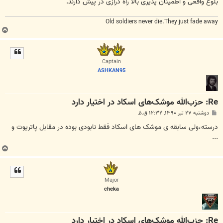
بلوغ واقعی و اطمینان پذیری بالا راه درازی در پیش دارند.
Old soldiers never die.They just fade away
ب
ا
ل
ا
Captain
ASHKAN95
Re: حزب‌الله موشک‌های اسکاد در اختیار دارد
پ
دوشنبه ۲۷ تیر ۱۳۹۰, ۱۲:۳۲ ق.ظ
س
ت
درسته،ولی سابقه ی موشک های اسکاد فقط نابودی بوده در مقابل پاتریوت و
...
ب
ا
ل
ا
Major
cheka
Re: حزب‌الله موشک‌های اسکاد در اختیار دارد