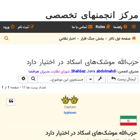
مرکز انجمنهای تخصصی
راهنما
Rules
تماس با ما
ثبت نام
ورود
ج
صفحه اول تالار
بخش جنگ افزار
اخبار نظامي
س
ت
حزب‌الله موشک‌های اسکاد در اختیار دارد
ج
و
مدیران انجمن:
abdolmahdi
,
Java
,
Shahbaz
,
شوراي نظارت
,
مديران هوافضا
جستجو
جستجوی پیش
ارسال پست
تعداد پست ها:11 • صفحه
1
از
1
Captain
typhoon
حزب‌الله موشک‌های اسکاد در اختیار دارد