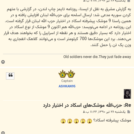
پ
یک‌شنبه ۲۶ تیر ۱۳۹۰, ۷:۰۸ ب.ظ
س
ت
به گزارش مشرق به نقل از ایسنا، روزنامه تایمز چاپ لندن، در گزارشی با متهم
کردن سوریه مدعی شد: ارسال اسلحه برای حزب‌الله لبنان افزایش یافته و در
همین راستا 9 موشک پیشرفته اسکاد در اختیار حزب الله لبنان قرار گرفته است.
این روزنامه در ادامه می‌نویسد: حزب‌الله هم اکنون 9 موشک از نوع اسکاد در
اختیار دارد که بسیار دقیق هستند و هر نقطه از اسراییل را که بخواهند هدف قرار
می‌دهند. برد این موشک‌ها 700 کیلومتر است و می‌توانند کلاهک انفجاری به
وزن یک تن را حمل کنند.
Old soldiers never die.They just fade away
ب
ا
ل
ا
Captain
ASHKAN95
Re: حزب‌الله موشک‌های اسکاد در اختیار دارد
پ
یک‌شنبه ۲۶ تیر ۱۳۹۰, ۱۱:۲۲ ب.ظ
س
ت
موشک پیشرفته اسکاد؟
ب