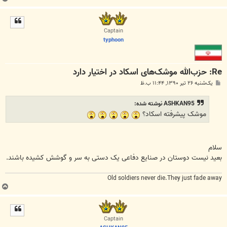
ا
ل
ا
Captain
typhoon
Re: حزب‌الله موشک‌های اسکاد در اختیار دارد
پ
یک‌شنبه ۲۶ تیر ۱۳۹۰, ۱۱:۴۴ ب.ظ
س
ت
ASHKAN95 نوشته شده:
موشک پیشرفته اسکاد؟
سلام
بعید نیست دوستان در صنایع دفاعی یک دستی به سر و گوشش کشیده باشند.
Old soldiers never die.They just fade away
ب
ا
ل
ا
Captain