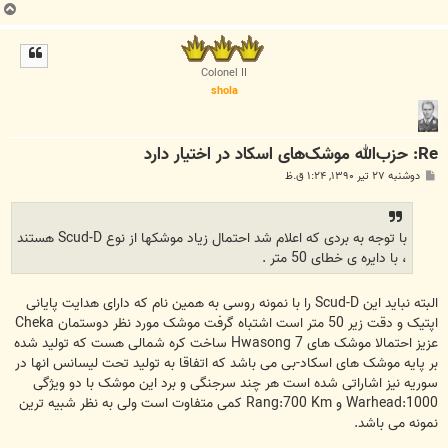
ب
ا
ل
ا
Colonel II
shola
Re: حزب‌الله موشک‌های اسکاد در اختیار دارد
پ
دوشنبه ۲۷ تیر ۱۳۹۰, ۱:۲۴ ق.ظ
س
ت
با توجه به بردی که اعلام شد احتمال زیاد موشکها از نوع Scud-D هستند
، با دایره ی خطای 50 متر .
البته نباید این Scud-D را با نمونه روسی به همین نام که دارای هدایت پایانی
اپتیک و دقت زیر 50 متر است اشتباه گرفت موشک مورد نظر دوستمان Cheka
عزیز احتمالا موشک های Hwasong 7 ساخت کره شمالی هست که تولید شده
بر پایه موشک های اسکاد-بی می باشد که اتفاقا به تولید تحت لیسانس انها در
سوریه نیز اشاراتی شده است هر چند سرجنگی و برد این موشک با دو ویژگی
Warhead:1000 و Rang:700 Km کمی متفاوت است ولی به نظر شبیه ترین
نمونه می باشد.