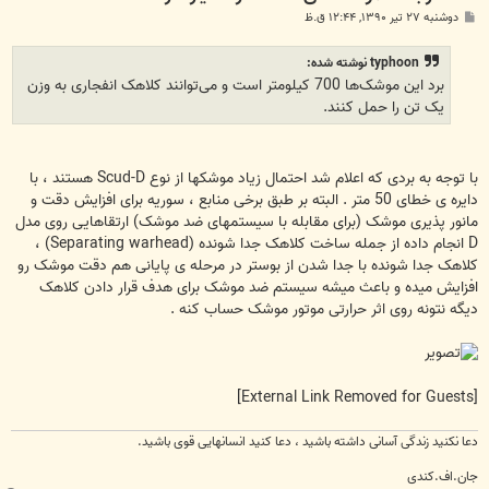
پ
دوشنبه ۲۷ تیر ۱۳۹۰, ۱۲:۴۴ ق.ظ
س
ت
typhoon نوشته شده:
برد این موشک‌ها 700 کیلومتر است و می‌توانند کلاهک انفجاری به وزن
یک تن را حمل کنند.
با توجه به بردی که اعلام شد احتمال زیاد موشکها از نوع Scud-D هستند ، با
دایره ی خطای 50 متر . البته بر طبق برخی منابع ، سوریه برای افزایش دقت و
مانور پذیری موشک (برای مقابله با سیستمهای ضد موشک) ارتقاهایی روی مدل
D انجام داده از جمله ساخت کلاهک جدا شونده (Separating warhead) ،
کلاهک جدا شونده با جدا شدن از بوستر در مرحله ی پایانی هم دقت موشک رو
افزایش میده و باعث میشه سیستم ضد موشک برای هدف قرار دادن کلاهک
دیگه نتونه روی اثر حرارتی موتور موشک حساب کنه .
[External Link Removed for Guests]
دعا نکنید زندگی آسانی داشته باشید ، دعا کنید انسانهایی قوی باشید.
جان.اف.کندی