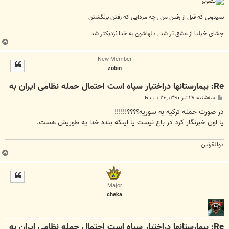
نمیدونی که قبل از رفتن من , چه مردایی که رفتن برنگشتن
چشای خیلیا از عشق تر شد , دلهاشون به خدا نزدیکتر شد
ب
ا
New Member
ل
zobin
ا
Re: بیمارستانها دراختیار سپاه است احتمال حمله نظامی ایران به
پ
سه‌شنبه ۲۸ تیر ۱۳۹۰, ۱:۲۶ ب.ظ
س
ت
در صورت حمله ترکیه به سوریه؟؟؟؟!!!!!!
یا اون خبرنگار کرد در باغ نیست یا اینکه بنده خدا یه طوریش هست.
ذوالقرنین
ب
ا
ل
ا
Major
cheka
Re: بیمارستانها دراختیار سپاه است احتمال حمله نظامی ایران به