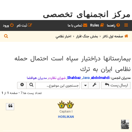
مرکز انجمنهای تخصصی
راهنما
Rules
تماس با ما
ثبت نام
ورود
ج
صفحه اول تالار
بخش جنگ افزار
اخبار نظامي
س
ت
بیمارستانها دراختیار سپاه است احتمال حمله
ج
نظامی ایران به ترك
و
مدیران انجمن:
abdolmahdi
,
Java
,
Shahbaz
,
شوراي نظارت
,
مديران هوافضا
جستجو
جستجوی پیش
ارسال پست
تعداد پست ها:7 • صفحه
1
از
1
Captain I
HORLIKAN