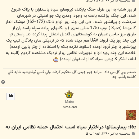
پ
سه‌شنبه ۲۸ تیر ۱۳۹۰, ۷:۲۹ ب.ظ
س
ت
از روز شنبه به این طرف جنگ پارکنده نیروهای سپاه پاسداران با پژاک شروع
شده. این جنگ پراکنده باعث به وجود اومدن یک جو امنیتی در شهرهای
سردشت و پیرانشهر شده . طی این چند روز انواع تانک (t62- t72) موشک انداز
کاتیوشا (فجر3 ) توپ (175 میلی متری ) و یگانهای پیاده سپاه پاسداران از
طریق مرز حاجی عمران به کوهستانهای قندیل انتقال پیدا کرده اند. راستی تو
این چند روز یک فروند UAV هم دیده شده که در نزدیکی های پادگان تیپ یک
پیرانشهر با چتر فرود اومده (سقوط نکرده بلکه با استفاده از چتر پایین اومده).
خلاصه این چند روزه انواع تجهیزات نظامی رو از نزدیک مشاهده کردیم (البته به
لطف لشکر 8 زرهی سپاه که از اصفهان اومده)
دستم بوي گل مي داد . مرا به جرم چيدن گل محكوم كردند. ولي كسي نيانديشيد شايد گلي
كاشته باشم. چه
ب
ا
ل
ا
Major
nima-rad
Re: بیمارستانها دراختیار سپاه است احتمال حمله نظامی ایران به
پ
سه‌شنبه ۲۸ تیر ۱۳۹۰, ۱۰:۵۱ ب.ظ
س