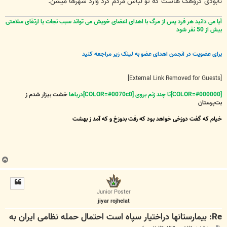
نابودی گروهک هاست که تو لباس مردم کرد وارد شهرها میشن.
آیا می دانید هر فرد پس از مرگ با اهدای اعضای خویش می تواند سبب نجات یا ارتقای سلامتی
بیش از 50 نفر شود
برای عضویت در انجمن اهدای عضو به لینک زیر مراجعه کنید
[External Link Removed for Guests]
[COLOR=#000000]تا چند زنم بروی [COLOR=#0070c0]دریاها
خشت بیزار شدم ز
بت‌پرستان
خیام که گفت دوزخی خواهد بود که رفت بدوزخ و که آمد ز بهشت
ب
ا
ل
ا
Junior Poster
jiyar rojhelat
Re: بیمارستانها دراختیار سپاه است احتمال حمله نظامی ایران به