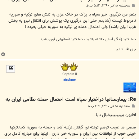
پ
سه‌شنبه ۲۸ تیر ۱۳۹۰, ۵:۱۳ ب.ظ
س
ت
بنظر من درگیری اخیر سپاه با پژاک در خاک عراق به تنش های ترکیه و سوریه
نامربوط نیست (شایدم حتی این درگیری یک پوشش برای انتقال نیرو به بخش
غرب ایران باشه) ولی احتمال حمله ی ترکیه به سوریه خیلی بعیده !
دعا نکنید زندگی آسانی داشته باشید ، دعا کنید انسانهایی قوی باشید.
جان.اف.کندی
ب
ا
ل
ا
Captain II
airplane
Re: بیمارستانها دراختیار سپاه است احتمال حمله نظامی ایران به
پ
سه‌شنبه ۲۸ تیر ۱۳۹۰, ۶:۲۱ ب.ظ
س
ت
اقایون بییییییییخیال بابا .
بعضی ها عجب توهم توتئه ای گرفتن.ترکیه کجا و حمله به سوریه کجا.ترکها
خیلی خوب از توافقات بین ایران و سوریه خبر دارن . اینها برای مبارزه کامل برای