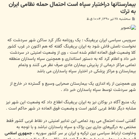
بیمارستانها دراختیار سپاه است احتمال حمله نظامی ایران
به ترك
پ
سه‌شنبه ۲۸ تیر ۱۳۹۰, ۱۰:۰۴ ق.ظ
س
ت
سرویس سیاسی ایران بریفینگ : یک روزنامه نگار کرد ساکن شهر سردشت که
نخواست نامش فاش شود به ایران بریفینگ گفته که هم اکنون در غرب کشور
کلا وضعیت فوق العاده اعلام شده است ، وی از وضعیت امنیتی در سردشت
خبر داد و اعلام کرد که به دستور استانداری و همچنین سپاه پاسداران منطقه
تمامی مراکز درمانی از پذیرش بیماران عادی صرف نظر می کنند و وتمام
بیمارستان و مراکز پزشکی در اختیار سپاه پاسداران می باشد
وی همچنین از راه اندازی یک بیمارستان صحرایی وسیع و گسترده در خارج از
شهر سردشت توسط سپاه پاسداران خبر داد .
یک منبع آگاه در بوکان نیز به ایران بریفینگ اطلاع داد که وضعیت این شهر نیز
مشابه دیگر نقاط غربی کشور است و وضعیت فوق العاده در شهر حاکم است .
گفتنی است احتمال می رود تمامی این تدابیر امنیتی در نقاط غربی کشور فقط
مختص به درگیرهای جاری بین پژاک و سپاه پاسداران نباشد و با توجه به
وخاومت ارتباط سیاسی بین ترکیه و ایران بر سر کشور سوریه ،
جمهوری اسلامی