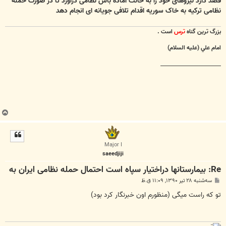
قصد دارد نیروهای خود را به حالت آماده باش نظامی درآورد تا در صورت حمله
نظامی ترکیه به خاک سوریه اقدام تلافی جویانه ای انجام دهد
بزرگ ترين گناه
ترس
است .
امام علي (عليه السلام)
________________________
ب
ا
ل
ا
Major I
saeedjiji
Re: بیمارستانها دراختیار سپاه است احتمال حمله نظامی ایران به
پ
سه‌شنبه ۲۸ تیر ۱۳۹۰, ۱۱:۰۹ ق.ظ
س
ت
تو که راست میگی (منظورم اون خبرنگار کرد بود)