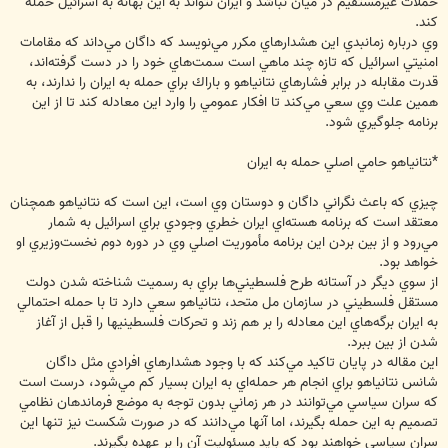
حملات غيرمستقيم در ميان نباشد و ايران نتواند به اين بهانه به اسرائيل حمله
كند.
وي درباره زمانبدي اين هشدارهاي مكرر مي‌نويسد كه داگان مي‌داند كه مقامات
امنيتي اسرائيل كه تازه چند ماهي است سمت‌هاي خود را در دست گرفته‌اند،
قدرت مقابله در برابر فشارهاي نتانياهو و باراك براي حمله به ايران را ندارند، به
همين علت وي سعي مي‌كند تا افكار عمومي را وارد اين معادله كند تا از اين
برنامه جلوگيري شود.
*نتانياهو حامي اصلي حمله به ايران
چيزي كه باعث نگراني داگان و دوستان وي است، اين است كه نتانياهو همچنان
معتقد است كه برنامه هسته‌اي ايران خطري وجودي براي اسرائيل به شمار
مي‌رود و از بين بردن اين برنامه مأموريت اصلي وي در دوره دوم نخست‌وزيري او
خواهد بود.
از سوي ديگر در آستانه طرح فلسطيني‌ها براي به رسميت شناخته شدن دولت
مستقل فلسطيني در سازمان مل متحد، نتانياهو سعي دارد تا با حمله احتمالي
به ايران برگه‌هاي اين معادله را بر هم زند و تحركات فلسطينيها را قبل از آغاز
شدن از بين ببرد.
اين مقاله در پايان تاكيد مي‌كند كه با وجود هشدارهاي افرادي مثل داگان
شانس نتانياهو براي انجام هر حمله‌اي به ايران بسيار كم مي‌شود، درست است
كه سران سياسي مي‌توانند در هر زماني بدون توجه به موضع فرماندهان نظامي
تصميم به اين حمله بگيرند، اما آنها مي‌دانند كه در صورت شكست نيز تنها اين
سران سياسي خواهند بود كه بايد مسئوليت آن را بر عهده بگيرند.