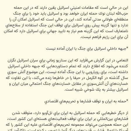
اين در حالي است كه مقامات امنيتي اسرائيل يقين دارند كه در اين حمله
حزب‌الله لبنان نوك حمله ايران خواهد بود و اسرائيل بايد خود را براي جنگ
منطقه‌اي طولاني مدتي آماده كند، اين در حالي است كه اسرائيل امكان آن را
ندارد و تنها گزينه پيش روي اسرائيل براي توقف اين جنگ استفاده از سلاح‌هاي
نامتعارف است كه اين گزينه هم نياز به تاييد جهاني براي اسرائيل دارد كه امكان
آن براي اين رژيم فراهم نيست.
*جبهه داخلي اسرائيل براي جنگ با ايران آماده نيست
النعامي در اين گزارش مي‌افزايد كه اين سناريو زماني براي سران اسرائيل نگران
كننده مي‌شود كه اطلاع دارند كه تمام دستاوردهايي كه جبهه داخلي اسرائيل
داشته است، براي رويارويي با اين جنگ آماده نيست، اين موضوع آتش سوزي
سال گذشته در كوه الكرمل در حيفا را در خاطرها زنده مي‌كند، با اين تفاوت كه
خسارت‌هاي آن آتش‌سوزي در مقابل خسارت‌هاي جنگ احتمالي ميان ايران و
اسرائيل بيشتر به يك شوخي شبيه است.
*حمله به ايران و توقف فشارها و تحريم‌هاي اقتصادي
از ديگر خطرهايي كه حمله اسرائيل به ايران براي تل‌آويو دارد، متوقف شدن
فشارهاي بين‌المللي بر ايران براي توقف فعاليت‌هاي هسته‌اي اين كشور است،
اين حمله همچنين مي‌تواند مجموعه تحريم‌هاي اقتصادي عليه اين كشور را كه
آمريكا با اعمال فشار بر قدرت‌هاي ديگر آنها را تصويب كرده است، ناكارآمد كند.