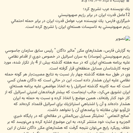
پ
چهارشنبه ۵ مرداد ۱۳۹۰, ۱:۲۵ ق.ظ
س
ت
يك نويسنده عرب تشريح كرد؛
12عامل قدرت ايران در برابر رژيم صهيونيستي
خبرگزاري فارس: يك نويسنده عرب عوامل قدرت ايران در برابر حمله احتمالي
رژيم صهيونيستي به تاسيسات هسته‌اي ايران را تشريح كرده است.
به گزارش فارس، هشدارهاي مكرر "مائير داگان " رئيس سابق سازمان جاسوسي
رژيم صهيونيستي (موساد) به سران اسرائيل در خصوص دوري از اقدام نظامي
عليه برنامه هسته‌اي ايران كه در سه هفته گذشته بيش از 4 بار تكرار شده، مورد
توجه كارشناسان مسايل منطقه‌اي قرار گرفته است.
وي در طول سه هفته گذشته چهار بار نسبت به نتايج مصيبت‌بار هر گونه حمله
نظامي عليه ايران هشدار داده است، اين در حالي است كه داگان همان كسي
است كه سه كابينه گذشته اسرائيل را به اتخاذ مواضعي عليه برنامه هسته‌اي
ايران تشويق مي‌كرد، جالب اينجاست كه بيشتر فرماندهان امنيتي اسرائيل كه از
كار خود كنار رفته‌اند، همين موضع را اتخاذ كرده و نسبت به حمله به ايران
هشدار داده‌اند و آن را اشتباهي استراتژيك براي اسرائيل قلمداد كرده‌اند كه
تل‌آويو توان مقابله با پيامدهاي آن را نخواهد داشت.
"صالح النعامي " تحليلگر مسايل بين‌المللي در مقاله‌اي كه در پايگاه خبري
الجزيره و سايت خود منتشر كرده، به اين موضوع اشاره كرده و مي‌نويسد كه بر
خلاف رويكرد رايج مي‌توان نتيجه گرفت كه هشدارهاي مكرر داگان نشان از اين