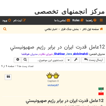
مرکز انجمنهای تخصصی
راهنما
Rules
تماس با ما
ثبت نام
ورود
ج
صفحه اول تالار
بخش جنگ افزار
اخبار نظامي
س
ت
12عامل قدرت ايران در برابر رژيم صهيونيستي
ج
و
مدیران انجمن:
abdolmahdi
,
Java
,
Shahbaz
,
شوراي نظارت
,
مديران هوافضا
جستجو
جستجوی پیش
ارسال پست
تعداد پست ها:1 • صفحه
1
از
1
Captain II
victory67
12عامل قدرت ايران در برابر رژيم صهيونيستي