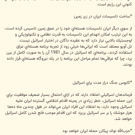
كنوني اين رژيم است.
*ساخت تاسيسات ايران در زير زمين
از سوي ديگر ايران تاسيسات هسته‌اي خود را در عمق زمين تاسيس كرده است،
به اين ترتيب امكان انهدام اين تاسيسات به قدرت نظامي و تكنولوژيكي و
لوجستيك بالايي نياز دارد كه به عقيده داگان در اختيار اسرائيل نيست.
تل آويو معتقد است كه ايراني‌ها خيلي زود از تجربه برنامه هسته‌اي عراق
استفاده كردند، برنامه‌اي كه اسرائيل در سال 1981 آن را به صورت كامل از بين
برد، چرا كه عراقي‌ها تمام مراحل اين برنامه‌ را در يك نيروگاه هسته‌‌اي قرار داده
بودند.
*كابوس جنگ دراز مدت براي اسرائيل
فرماندهان اسرائيلي اعتقاد دارند كه در ازاي احتمال بسيار ضعيف موفقيت براي
اين حمله اسرائيل، خطر زيادي در زمينه اقدام انتقامي گسترده ايران عليه
اسرائيل وجود دارد، به اعتقاد اين افراد ايران مي‌تواند در طول چندين ماه ده‌ها
هزار موشك را بر سر اسرائيل بريزد كه اين اقدام موجب فلج شدن كامل اسرائيل
خواهد شد.
*حزب‌الله نوك پيكان حمله ايران خواهد بود