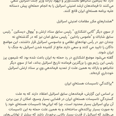
دارد كه بنيامين نتانياهو نخست‌وزير و ايهود باراك وزير جنگ اسرائيل سعي
مي‌كنند تا فرماندهان ارشد امنيتي اسرائيل را به انجام حمله‌اي پيش دستانه
عليه برنامه هسته‌اي ايران قانع كنند.
*هشدارهاي مكرر مقامات امنيتي اسرائيل
از سوي ديگر "گابي اشكنازي " رئيس سابق ستاد ارتش و "يووال ديسكين " رئيس
سابق شاباك و "عاموس يادلين " رئيس سابق امان نيز كه در گذشته‌اي نه
چندان دور در رأس نهادهاي نظامي و جاسوسي اسرائيل قرار داشتند، اين مواضع
داگان را تاييد مي كنند و سعي دارند مانع از كشيده شدن اسرائيل به جنگ با
ايران شوند.
گفته مي‌شود موضع اشكنازي در رد حمله به ايران باعث شده بود كه شيمون پرز
رئيس اين رژيم وي را بزرگترين فرمانده تاريخ اسرائيل بداند، اما از سوي ديگر
نتانياهو و باراك به همين علت از تمديد فرماندهي وي بر ستاد ارتش اسرائيل
خودداري كرده‌اند.
*پراكندگي تاسيسات هسته‌اي ايران
بر اساس اين گزارش، فرماندهان سابق اسرائيل اعتقاد دارند كه به علت
گستردگي تاسيسات هسته‌اي ايران در فضايي بسيار وسيع، امكان از بين بردن
آن براي اسرائيل بسيار محدود است، چرا كه ايراني‌ها تاسيسات هسته‌اي خود را
به صورت بسيار پراكنده‌اي ساخته‌اند و به همين علت حمله به اين تاسيسات
مي‌طلبد كه اسرائيل از قدرت بسيار بالايي برخوردار باشد كه بيشتر از توانايي‌هاي