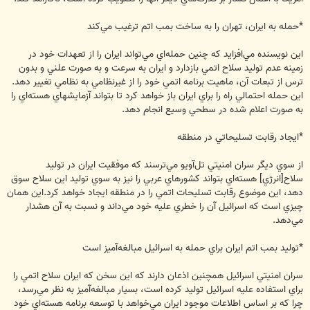
*حمله به ايران، تهران را به ساخت بمب اتم ترغيب مي‌كند
اين نويسنده مي‌افزايد كه چنين حمله‌اي مي‌تواند ايران را از تعهدات خود در
زمينه عدم توليد سلاح اتمي بازدارد و ايران به سرعت و به صورت علني و بدون
ترس از تبعات آن، ماهيت برنامه اتمي خود را از غيرنظامي به نظامي تغيير دهد.
اين حمله احتمالي راه را براي ايران باز خواهد كرد تا بتواند آزمايشهاي هسته‌اي را
به صورت اعلام شده در سطحي وسيع انجام دهد.
*ايجاد رقابت تسليحاتي در منطقه
از سوي ديگر سران امنيتي تل‌آويو مي‌ترسند كه موفقيت ايران در توليد
سلاح[انرژي] هسته‌اي بتواند كشورهاي عربي را نيز به سوي توليد اين سلاح سوق
دهد، اين موضوع رقابت تسليحات اتمي را در منطقه ايجاد خواهد كرد.اين همان
چيزي است كه اسرائيل آن را خطري عليه خود مي‌‌داند و نسبت به آن هشدار
مي‌دهد.
*توليد بمب اتم ايران براي حمله به اسرائيل مبالغه‌آميز است
سران امنيتي اسرائيل همچنين اذعان دارند كه اين سخن كه ايران سلاح اتمي را
براي استفاده عليه اسرائيل توليد كرده است، بسيار مبالغه‌آميز به نظر مي‌رسد،
‌چرا كه بر اساس اطلاعات موجود ايران مي‌خواهد با توسعه برنامه هسته‌‌اي خود