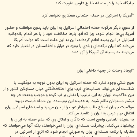
جايگاه خود را در منطقه خليج فارس تقويت كند.
*آمريكا با اسرائيل در حمله احتمالي همكاري نخواهد كرد
از سوي ديگر هرگونه حمله احتمالي اسرائيل به ايران بايد بدون موافقت و حضور
آمريكايي‌ها انجام شود، چرا كه آنها بارها مخالفت خود را با هر اقدام يك‌جانبه
اسرائيل در اين زمينه اعلام كرده‌اند، اين به اين علت است كه دولت آمريكا
مي‌داند كه ايران برگه‌هاي زيادي را بويژه در عراق و افغانستان در اختيار دارد كه
مي‌تواند به وسيله آن آمريكا را آزار دهد.
*ايجاد وحدت در جبهه داخلي ايران
هيچ شكي وجود ندارد كه حمله اسرائيل به ايران بدون توجه به موفقيت يا
شكست آن مي‌تواند حساب‌هاي غرب براي اختلاف‌افكني ميان مسئولان كشور و از
بين حاكميت تهران به اين ترتيب را نقش بر آب كرده و موجب وحدت هر چه
بيشتر مسئولان نظام شود. به عقيده اين نويسنده اين حمله فرصت بهبود
موقعيت جريان اصلاح طلب هوادار غرب را از بين مي‌برد و اميدهاي اسرائيل براي
انتقال بهار عربي به ايران را نااميد مي‌كند.
به عقيده النعامي واضح است كه داگان و امثال وي كه عدم حمله به ايران را
پيشنهاد مي‌كنند، پيشرفت هسته‌اي ايران را نمي‌خواهند، بلكه آنها مي‌خواهند كه
مقابله با برنامه هسته‌اي ايران به صورتي انجام شود كه اثري از اسرائيل در