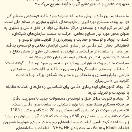
تجهیزات دفاعی و دستاوردهای آن را چگونه تشریح می‌كنید؟
ما معتقدیم این نگاه و روش جدید كه همواره مورد تأكید فرماندهی معظم كل
قوا نیز بوده، مستلزم بهره‌گیری از ظرفیت‌های خلاق و نوآوری در سطح ملی است.
این امر در گرو ایجاد و توسعه‌ی مراكز تحقیقاتی توانا در خلق دانش و فناوری به
عنوان محور مورد نیاز صنایع دفاعی، حركت به سمت سازمان‌های شبكه‌ای،
كمك به ایجاد و توسعه و حمایت و بهره‌برداری از ظرفیت‌های تولیدی و
تحقیقاتی بخش غیر دفاعی در راستای تأمین نیازهای دفاعی و توسعه‌ی پدافند
غیر عامل و استفاده از ظرفیت‌های تولیدی و تحقیقاتی خارج از بخش دفاع و
ایجاد شركت‌های پایدار در راستای توسعه‌ی توان دفاعی مؤثر است.
سیاست ما در جهت تحقق این رویكرد در سه محور مورد توجه قرار گرفته است:
1. حفظ و توسعه‌ی شایستگی‌های محوری با تأكید بر قابلیت‌های تحقیقاتی،
طراحی، یكپارچه‌سازی و نخبه‌گرایی و مدیریت شبكه‌ی بزرگ توانا با قدرت
كارفرمایی دانش‌بنیان
2. ایجاد كانون‌های ایده‌پردازی دفاعی برای شناسایی راه‌حل‌های خلاقانه مقابله
با تهدیدات و تعریف نیازها
3. ایجاد و تقویت مراكز خلق و توسعه‌ی محصولات جدید با محوریت دفاتر
طراحیكه مستلزم هسته‌های دانا برای دستیابی به سامانه‌های دفاعی است.
نتیجه‌ی این حركت در نخستین گام، همكاری با 28 دانشگاه و بیش از 1188
شركت دانش‌بنیان و صنعتی در 650 پروژه است كه اثرات آن را می‌توان در موارد
زیر مشاهده كرد: تأمین قطعات و سامانه‌های پیچیده در حوزه‌ی هواپیما همچون
قطعات Blade و Vane، ساخت رادیو HF وVHF ، قطعات و سامانه‌های