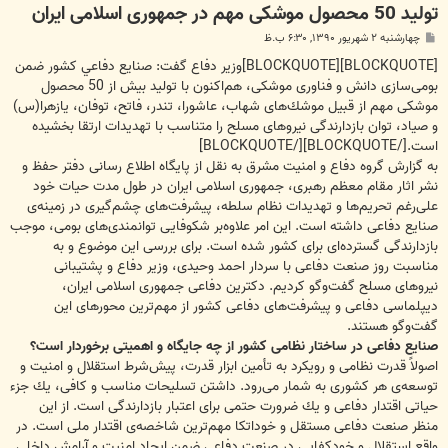
تولید 50 محصول موشکی مهم در جمهوری اسلامی ایران
پ
چهارشنبه ۲ شهریور ۱۳۹۰, ۶:۳۰ ب.ظ
س
ت
[BLOCKQUOTE][BLOCKQUOTE]وزير دفاع گفت: صنایع دفاعي كشور ضمن
بومی‌سازی دانش و فناوری موشكی، هم‌اكنون با تولید بیش از 50 محصول
موشكی مهم از قبیل موشك‌های شهاب، عاشورا، تندر، فاتح، توفان، یازهرا(س)
و صیاد، توان بازدارندگی نیروهای مسلح را متناسب با تهدیدات ارتقا بخشیده
است.[/BLOCKQUOTE][/BLOCKQUOTE]
به گزارش گروه دفاع و امنیت مشرق به نقل از پایگاه اطلاع رسانی دفتر حفظ و
نشر اثار مقام معظم رهبری، جمهوری اسلامی ایران در طول مدت حیات خود
علی‌رغم تحریم‌ها و تهدیدات نظام سلطه، پیشرفت‌های چشم‌گیری در زمینه‌ی
صنایع دفاعی داشته است. این امر علاوه‌بر شكوفایی توانمندی‌های بومی، موجب
بازدارندگی گسترده‌ای برای كشور شده است. برای بررسی این موضوع و به
مناسبت روز صنعت دفاعی با سردار احمد وحیدی، وزیر دفاع و پشتیبانی
نیروهای مسلح گفت‌وگو كردیم. دكترین دفاعی جمهوری اسلامی ایران،
دیپلماسی دفاعی و پیشرفت‌های دفاعی كشور از مهم‌ترین محورهای این
گفت‌وگو هستند.
صنایع دفاعی در ساختار نظامی كشور از چه جایگاه و اهمیتی برخوردار است؟
اصولاً قدرت نظامی و رویكرد به تأمین ابزار قدرت، پیش‌شرط استقلال و امنیت و
توسعه‌ی هر كشوری به شمار می‌رود. داشتن تسلیحات مناسب و كافی، یك جزء
حیاتی اقتدار دفاعی و یك ضرورت حتمی برای اعتبار بازدارندگی است. از این
منظر صنعت دفاعی مستقل و خوداتكا مهم‌ترین شاخصه‌ی اقتدار ملی است. در
واقع استقلال و خودكفایی در صنعت دفاعی ضمن ایجاد امنیت و آرامش داخلی