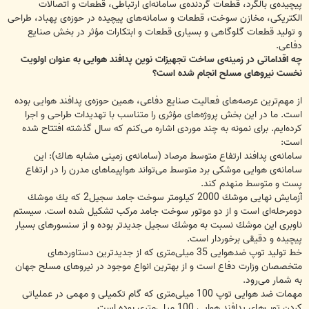
پیچیده‌ی بالگرد، قطعات گردنده‌ی سامانه‌ای ارتباطی، قطعات و اتصالات
الكتریكی، مخازن سوخت، قطعات و سامانه‌های پیچیده در حوزه‌ی پهباد، طراحی
و تولید قطعات گلوگاهی و بسیاری قطعات و ابتكارات مؤثر در بخش صنایع
دفاعی.
چه اقداماتی در زمینه‌ی ساخت تجهیزات نوین پدافند هوایی به عنوان اولویت
نخست نیروهای مسلح انجام شده است؟
از مهم‌ترین عرصه‌های فعالیت صنایع دفاعی، همین حوزه‌ی پدافند هوایی بوده
است. ما در این بخش پروژه‌های مؤثری را متناسب با تهدیدات طراحی و اجرا
كرده‌ایم. برای نمونه به چند موردی اشاره می‌كنم كه سال گذشته افتتاح شده
است:
سامانه‌ی پدافند ارتفاع متوسط مرصاد (سامانه‌ی زمینی مشابه هاك): این
سامانه‌ی هوایی موشكی برد متوسط می‌تواند هواپیماهای مدرن را در ارتفاع
پست و متوسط منهدم كند.
آزمایش نهایی موشك 2000 كیلومتر سوخت جامد سجیل2 كه یك موشك
دومرحله‌ای است و از دو موتور سوخت جامد مركب تشكیل شده است. سیستم
ناوبری این موشك نسبت به موشك سجیل جدیدتر بوده و از سنسورهای بسیار
پیچیده و دقیقی برخوردار است.
خط تولید توپ ضدهوایی 35 میلی‌متری كه از جدیدترین دستاوردهای
متخصصان وزارت دفاع است و از بهترین انواع موجود در نیروهای مسلح جهان
به شمار می‌رود.
مهمات ضد هوایی توپ 100 میلی‌متری كه گام تكمیلی و مهمی در عملیاتی
كردن توپ‌های پدافند هوایی 100 میلی‌متری بوده است.