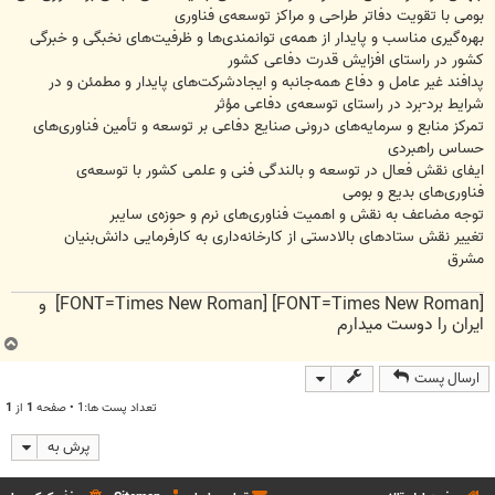
بومی با تقویت دفاتر طراحی و مراكز توسعه‌ی فناوری
بهره‌گیری مناسب و پایدار از همه‌ی توانمندی‌ها و ظرفیت‌های نخبگی و خبرگی
كشور در راستای افزایش قدرت دفاعی كشور
پدافند غیر عامل و دفاع همه‌جانبه و ایجادشركت‌های پایدار و مطمئن و در
شرایط برد-برد در راستای توسعه‌ی دفاعی مؤثر
تمركز منابع و سرمایه‌های درونی صنایع دفاعی بر توسعه و تأمین فناوری‌های
حساس راهبردی
ایفای نقش فعال در توسعه و بالندگی فنی و علمی كشور با توسعه‌ی
فناوری‌های بدیع و بومی
توجه مضاعف به نقش و اهمیت فناوری‌های نرم و حوزه‌ی سایبر
تغییر نقش ستادهای بالادستی از كارخانه‌داری به كارفرمایی دانش‌بنیان
مشرق
[FONT=Times New Roman] [FONT=Times New Roman] و
ایران را دوست میدارم
ب
ا
ارسال پست
ل
ا
تعداد پست ها:1 • صفحه
1
از
1
پرش به