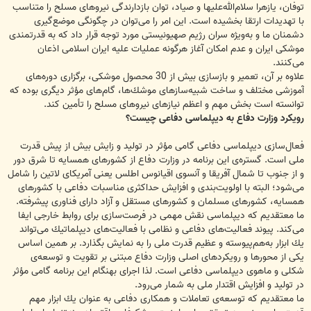
توفان، یازهرا سلام‌الله‌علیها و صیاد، توان بازدارندگی نیروهای مسلح را متناسب
با تهدیدات ارتقا بخشیده است. این امر را می‌توان در چگونگی موضع‌گیری
دشمنان ما و به‌ویژه سران رژیم صهیونیستی مورد توجه قرار داد كه به قدرتمندی
موشكی ایران و عدم امكان آغاز هرگونه عملیات علیه ایران اسلامی اذعان
می‌كنند.
علاوه بر آن، تعمیر و بازسازی بیش از 30 محصول موشكی، برگزاری دوره‌های
آموزشی مختلف و ساخت شبیه‌ساز‌های موشك‌ها، گام‌های مؤثر دیگری بوده كه
توانسته است بخش مهم و اعظم نیازهای نیروهای مسلح را تأمین كند.
رویكرد وزارت دفاع به دیپلماسی دفاعی چیست؟
فعال‌سازی دیپلماسی دفاعی گامی مؤثر در تولید و زایش بیش از پیش قدرت
ملی است. گستره‌ی این برنامه در وزارت دفاع از كشورهای همسایه تا شرق دور
و از جنوب تا شمال آفریقا و آنسوی اقیانوس اطلس یعنی آمریكای لاتین را شامل
می‌شود؛ البته با اولویت‌بندی و افزایش حداكثری مناسبات دفاعی با كشورهای
همسایه، كشورهای مسلمان و كشورهای مستقل و آزاد دارای فناوری پیشرفته.
ما معتقدیم كه دیپلماسی نقش مهمی در فرصت‌سازی برای روابط خارجی ایفا
می‌كند. پیوند فعالیت‌های دفاعی و نظامی با فعالیت‌های دیپلماتیك می‌تواند
یك ابزار به‌هم‌پیوسته و عظیم قدرت ملی را به نمایش بگذارد. بر همین اساس
یكی از محورها و رویكردهای اصلی وزارت دفاع مبتنی بر تقویت و توسعه‌ی
شكلی و ماهوی دیپلماسی دفاعی است. لذا اجرای بهنگام این برنامه گامی مؤثر
در تولید و افزایش اقتدار ملی به شمار می‌رود.
ما معتقدیم كه توسعه‌ی تعاملات و همكاری دفاعی به عنوان یك ابزار مهم