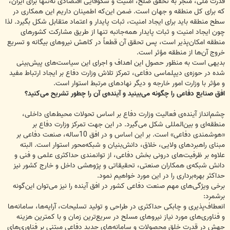
قدرت ملی، منجر به تحقق صلح، امنیت و شكوفایی اقتصادی نه‌تنها برای ایران،
كه برای كل منطقه و جهان است. ضمن این‌كه اطمینان داریم این همكاری در
سطح منطقه باید برای ایجاد امنیت، ثبات پایدار و اعتماد متقابل شكل بگیرد. لذا
چون ایجاد امنیت و ثبات پایدار همه‌جانبه تنها از طریق مشاركت كشورهای
منطقه امكان‌پذیر است، پس تحقق آن قطعاً در كاهش نیروهای بیگانه و تسریع
خروج آن‌ها از منطقه مؤثر است.
بدیهی است به منظور حصول این اهداف و اجرای این سیاست‌های پیش‌بینی
شده در حوزه‌ی دیپلماسی دفاعی، تمركز تلاش وزارت دفاع بر ایجاد ارتباط مفید
و مؤثر با وزارت امور خارجه و دیگر نهادهای مرتبط استوار است.
افق صنایع دفاعی را چگونه می‌بینید و آینده‌ی آن را چطور تشریح می‌كنید؟
چشم‌انداز آینده‌ی فعالیت وزارت دفاع بر اساس تحولات محیط‌‌های داخلی،
منطقه‌ای و بین‌المللی شكل می‌گیرد. در این جهت تمركز وزارت دفاع بر
«هوشمندی دفاعی» است. بر این اساس و در افق 10ساله، صنعت دفاعی بر
مبنای راهبردهای ولایی، خلاق، دانش‌بنیان و شبكه‌محور استوار است. البته
علاوه‌ بر ظرفیت‌های درونی بخش دفاعی، از توانمندی حداكثری علمی و فنی و
دانش شبكه‌ی همكاران صنعتی، تحقیقاتی و پژوهشی داخل و خارج كشور نیز
حداكثر بهره‌برداری را در این مورد خواهیم نمود.
برخی ویژگی‌های مهم صنعت دفاعی كشور در افق آینده را نیز می‌توان این‌گونه
برشمرد:
انعطاف‌پذیری و چابكی حداكثری در طراحی و تولید تسلیحات، آرایه‌ها، سامانه‌ها
و فناوری‌های مورد نیاز نیروهای مسلح در سریع‌ترین زمان و با كمترین هزینه
جهش در قدرت خلق محصولات و سامانه‌های جدید دفاعی مبتنی بر فناوری‌های