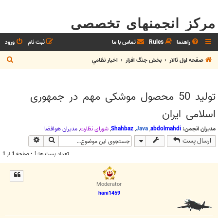
مرکز انجمنهای تخصصی
راهنما
Rules
تماس با ما
ثبت نام
ورود
ج
صفحه اول تالار
بخش جنگ افزار
اخبار نظامي
س
ت
تولید 50 محصول موشکی مهم در جمهوری
ج
اسلامی ایران
و
مدیران انجمن:
abdolmahdi
,
Java
,
Shahbaz
,
شوراي نظارت
,
مديران هوافضا
جستجو
جستجوی پیش
ارسال پست
تعداد پست ها:1 • صفحه
1
از
1
Moderator
hani1459