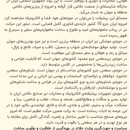
هوایی، مخابرات و ناوبری و نرم‌افزار است. با این روند جمهوری اسلامی ایران در
جایگاه شایسته‌‌ای از صنعت دفاعی قرار گرفته و امروزه از برترین‌های دفاعی
منطقه و جهان به شمار می‌آید.
مصداق این پیشرفت را می‌توان در حوزه‌های هوا، فضا و الكترونیك مشاهده كرد.
امروزه ایران جزو 10 كشور دارنده‌ی فناوری كامل فضایی است. تبلور این حركت
نیز در پرتاب ماهواره‌های امید و طلوع و ساخت ماهواره‌برهای سفیر و سیمرغ به
ظهور رسیده است.
در حوزه‌ی موشكی نیز ایران در منطقه برترین است و نیز جزو بهترین‌های جهان
است. تولید موفق موشك‌های شهاب و سجیل، ثاقب و صیاد، فاتح و زلزال،
میثاق و رعد و طوفان و سفر مصداق این موفقیت است.
در حوزه‌ی زیرسطحی جزو معدود كشورهای جهان است كه قابلیت طراحی و
ساخت زیردریایی‌ها را به‌خصوص در كلاس متوسط دارد.
در حوزه‌ی سطحی جزو كشورهای صاحب‌نام در جهان است. شناورهای سطحی
عاشورا، ذوالفقار و ذوالجناح، السابحات و یونس نیز اثباتی بر این مدعا است.
در حوزه‌ی شناورهای تندرو جزو كشورهای برتر در طراحی و ساخت شناورهای
تندرو و موشك‌انداز، اژدرافكن و راكت‌انداز است.
در حوزه‌ی تجهیرات پیشرفته‌ی الكترونیك و مخابرات نیز صنایع دفاعی ایران با
تولید بصیر و صافّات و مطلع‌الفجر، هدهد و سداد، عقاب و شاهین، بینا و
مشكات، مرآت و سلیم، تلاش و هادی، فدك و فاتح، توانمندی بالای خود را در
این عرصه به اثبات رسانده است. به بركت همین حركت عظیم است كه امروز
نیروهای مسلح متناسب با تغییر ساختار و راهبرد، آمادگی كامل برای مقابله با
هر نوع تهدید و در هر سطحی را باقوت و قدرت دارند.
سیاست و جهت‌گیری وزارت دفاع در بهره‌گیری از خلاقیت و نوآوری ساخت