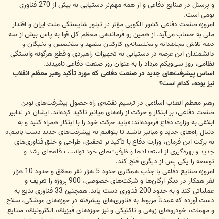
و پرسنل در صنایع دفاعی و از همه مهم‌تر دستیابی به بیش از 270 فناوری
بومی است.
امروزه صنعت دفاعی كشور الگویی مؤثر در تبلور شایستگی ملت ایران و اقتدار
ملی به حساب می‌آید. از همین رو فرماندهی معظم كل قوا به پاس بیش از سه
دهه تلاش مجاهدانه و مخلصانه‌ی كاركنان متعهد و متخصص و نخبگان و
دانشمندان این عرصه در دستیابی به تجهیزات راهبردی و قطع هرگونه وابستگی
نظامی، روز سی‌ویكم مرداد را به عنوان روز صنعت دفاعی نامیدند.
اساس پیشرفت‌های جدید در صنعت دفاعی كه مورد تأكید رهبر معظم انقلاب
نیز بوده، كدام است؟
رهبر معظم انقلاب اسلامی در ترسیم نقشه‌ی راه حصول پیشرفت‌های نوین
صنعت دفاعی، بر ابتكار و حركت از راه‌های میانبر تأكید كرده‌اند. ایشان در تدابیر
ابلاغی به وزارت دفاع فرموده‌اند: «باید حركت خود را با ابتكار همراه كنید و به
دنبال راه‌های جدید و میانبر باشید تا بتوانیم به پیشرفت‌های جدید دست یابیم.»
به بركت این فرمان، وزارت دفاع با تأكید بر تحقیق، طراحی و خلق فناوری‌های
جدید و بهره‌گیری از استعداد‌ها و ظرفیت‌های خود توانست قله‌های رشد و
توسعه را یكی پس از دیگری فتح كند.
امروزه صنایع دفاعی با جذب همكاری حدود 5 هزار نفر محقق و حدود 10 هزار
نفر همكار در دیگر ارگان‌ها و شركت‌های خصوصی، 900 پروژه را تعریف و
عملیاتی كند و به حدود 200 فناوری دست یابد. همچنین 33 فناوری بدیع به
دست آورده كه عمدتاً مربوط به فناوری‌های پیشرفته در حوزه‌های موشكی، سلاح
و مهمات، خودروهای زرهی و تاكتیكی و نیز حوزه‌های فیزیك، الكترونیك، صنایع