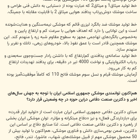
خط تولید میثاق1 و میثاق2 كه عبارت بوده از دستیابی به دانش فنی طراحی و
ساخت موشك دوش‌پرتاب پدافند هوایی میثاق 2 با قابلیت مقابله با جمینگ.
خط تولید موشك ضد بالگرد لیزری قائم كه موشكی نیمه‌سنگین و هدایت‌شونده
است و این توانایی را دارد كه اهداف هوایی با سرعت كم و ارتفاع پایین و
به‌خصوص بالگردهای تهاجمی مجهز به سطوح مقاوم شبه زره را منهدم كند. این
موشك همچنین قادر است با عمق نفوذ بالا، خودروهای زرهی، تانك و نفربر را
منهدم سازد.
خط تولید سامانه‌ی پدافندی كم‌ارتفاع كه با داشتن رادار جست‌وجوی سه‌بعدی و
ردیاب الكترواپتیكی و نواخت 4000 تیر در دقیقه، برای پدافند تهدیدات ارتفاع
كم به كار می‌رود.
آزمایش موشك قیام و نسل سوم موشك فاتح 110 كه كاملاً موفقیت‌آمیز بوده
است.
هم‌اكنون توانمندی موشكی جمهوری اسلامی ایران با توجه به جهش سال‌های
اخیر و دكترین صنعت دفاعی دراین حوزه در چه وضعیتی قرار دارد؟
مبنای دكترین دفاعی جمهوری اسلامی ایران عبارت است از «تولید ابزار قدرت»
برای «بازدارندگی فعال» و نیز «دفاع مبتكرانه و مؤثر». توان موشكی ایران بخشی
از راهبرد و دكترین دفاعی صنعت دفاعی است. لذا صنایع دفاع بر اساس این
دكترین، ضمن بومی‌سازی دانش و فناوری موشكی، هم‌اكنون با تولید بیش از
50 محصول موشكی مهم از قبیل موشك‌های شهاب، عاشورا، تندر، فاتح،