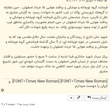
پ
جمعه ۱۸ شهریور ۱۳۹۰, ۱:۳۳ ب.ظ
س
ت
فرمانده گروه توپخانه و موشکی و پدافند هوایی ۱۵ خرداد اصفهان ، حين مقابله
با گروهك تروريستي پژاك در غرب كشور به شهادت رسيد. به گزارش مشرق به
نقل از فارس، سردار عباسعلی جان نثاری فرمانده گروه توپخانه و موشکی و
پدافند هوایی ۱۵ خرداد اصفهان در حين انجام ماموريت پاكسازي مناطق غرب
كشور از لوث وجود ترويستهاي پژاك، به درجه رفيع شهادت نائل آمد.
شهيد جان نثاري از رزمندگان و جانبازان هشت سال دفاع مقدس بود كه به
دليل تخصص در حوزه توپخانه اي، از 5 سال گذشته فرماندهي گروه توپخانه و
موشکی و پدافند هوایی ۱۵ خرداد اصفهان را برعهده داشت.
پیکر سردار شهید جانثاری فردا شنبه از ساعت ۹ صبح با حضور مسئولین و اقشار
مختلف مردم، از ميدان فیض اصفهان به سمت گلستان شهداي اين شهر تشييع
و در كنار مزار سردار شهيد احمد كاظمي به خاك سپرده خواهد شد.
مشرق
[FONT=Times New Roman] [FONT=Times New Roman] و
ایران را دوست میدارم
ب
ا
ارسال پست
ل
ا
تعداد پست ها:1 • صفحه
1
از
1