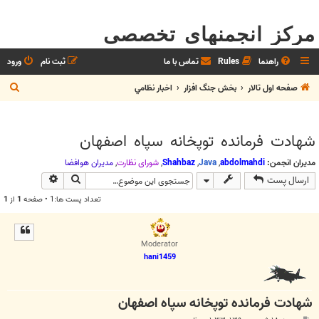
مرکز انجمنهای تخصصی
راهنما
Rules
تماس با ما
ثبت نام
ورود
ج
صفحه اول تالار
بخش جنگ افزار
اخبار نظامي
س
ت
شهادت فرمانده توپخانه سپاه اصفهان
ج
و
مدیران انجمن:
abdolmahdi
,
Java
,
Shahbaz
,
شوراي نظارت
,
مديران هوافضا
جستجو
جستجوی پیش
ارسال پست
تعداد پست ها:1 • صفحه
1
از
1
Moderator
hani1459
شهادت فرمانده توپخانه سپاه اصفهان