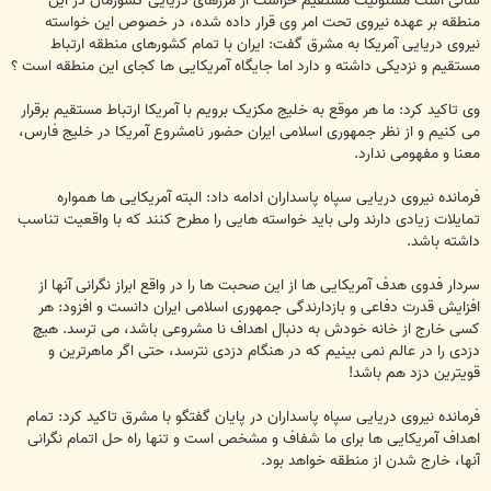
سالی است مسئولیت مستقیم حراست از مرزهای دریایی کشورمان در این
منطقه بر عهده نیروی تحت امر وی قرار داده شده، در خصوص این خواسته
نیروی دریایی آمریکا به مشرق گفت: ایران با تمام کشورهای منطقه ارتباط
مستقیم و نزدیکی داشته و دارد اما جایگاه آمریکایی ها کجای این منطقه است ؟
وی تاکید کرد: ما هر موقع به خلیج مکزیک برویم با آمریکا ارتباط مستقیم برقرار
می کنیم و از نظر جمهوری اسلامی ایران حضور نامشروع آمریکا در خلیج فارس،
معنا و مفهومی ندارد.
فرمانده نیروی دریایی سپاه پاسداران ادامه داد: البته آمریکایی ها همواره
تمایلات زیادی دارند ولی باید خواسته هایی را مطرح کنند که با واقعیت تناسب
داشته باشد.
سردار فدوی هدف آمریکایی ها از این صحبت ها را در واقع ابراز نگرانی آنها از
افزایش قدرت دفاعی و بازدارندگی جمهوری اسلامی ایران دانست و افزود: هر
کسی خارج از خانه خودش به دنبال اهداف نا مشروعی باشد، می ترسد. هیچ
دزدی را در عالم نمی بینیم که در هنگام دزدی نترسد، حتی اگر ماهرترین و
قویترین دزد هم باشد!
فرمانده نیروی دریایی سپاه پاسداران در پایان گفتگو با مشرق تاکید کرد: تمام
اهداف آمریکایی ها برای ما شفاف و مشخص است و تنها راه حل اتمام نگرانی
آنها، خارج شدن از منطقه خواهد بود.