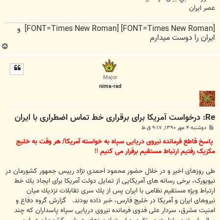
عصر ایران
[FONT=Times New Roman] [FONT=Times New Roman] و
ایران را دوست میدارم
ب
ا
ل
ا
Major
nima-rad
Re: درخواست آمریکا برای برقراری خط تماس اضطراری با ایران
پ
دوشنبه ۴ مهر ۱۳۹۰, ۹:۱۷ ق.ظ
س
ت
پاسخ قاطع فرمانده نیروی دریایی سپاه به خواسته آمریکا/ هر وقت به خلیج
مکزیک رفتیم ارتباط مستقیم برقرار می کنیم
!!
طی روزهای اخیر و در خلال حضور محمود احمدی نژاد رییس جمهور کشورمان در
نیویورک، برخی رسانه های آمریكایی از تمایل دولت آمریكا برای ایجاد یك خط
ارتباط ویژه مستقیم نظامی با ایران پس از یك سری تقابلات نزدیك میان
نیروهای ایران و آمریكا در خلیج فارس، خبر داده بودند. گزارش گروه دفاع و
امنیت مشرق، سردار علی فدوی فرمانده نیروی دریایی سپاه پاسداران که چند