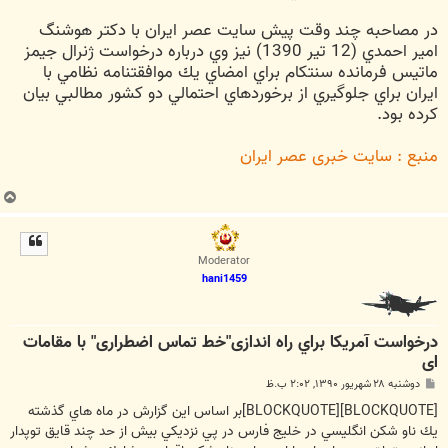
در مصاحبه چند وقت پیش سايت عصر ايران با دكتر هوشنگ
امير احمدي (12 تير 1390) نیز وي درباره درخواست ژنرال جيمز
ماتيس فرمانده سنتكام براي امضاي يك موافقتنامه نظامي با
ايران براي جلوگيري از برخوردهاي احتمالي دو كشور مطالبي بيان
كرده بود.
منبع : سایت خبری عصر ایران
ب
ا
ل
ا
Moderator
hani1459
درخواست آمريكا براي راه اندازی"خط تماس اضطراری" با مقامات
ای
پ
دوشنبه ۲۸ شهریور ۱۳۹۰, ۲:۰۲ ب.ظ
س
ت
[BLOCKQUOTE][BLOCKQUOTE]بر اساس اين گزارش در ماه هاي گذشته
يك ناو شكن انگليسي در خليج فارس در پي نزديكي بيش از حد چند قايق توپدار