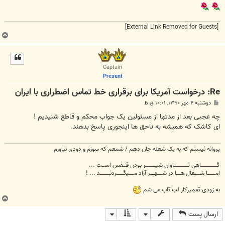
[External Link Removed for Guests]
ب
ا
ل
ا
Captain
Present
Re: درخواست آمریکا برای برقراری خط تماس اضطراری با ایران
پ
دوشنبه ۴ مهر ۱۳۹۰, ۱۰:۰۱ ق.ظ
س
ت
چه عجبی بعد از مدتها از مسئولین یک جواب محکم و قاطع شنیدیم !
ای کاشک که همیشه به ناحق ها اینجوری پاسخ بدهند.
پروانه نیستم که به یک شعله جان دهم / شمعم که سوزم و دودی نیاورم
گــــــــــــــــاهی تــــــــــــــاوان شیــــــــــر بودن قـــفس اســـت ...
امــــــــا شـــــغال هــــا در شـــــهــــر آزاد مـــــیگـــــــردنــــــــــد ... !
به زودی تعمیرکار لب تاپ می شم
ب
ا
ارسال پست
ل