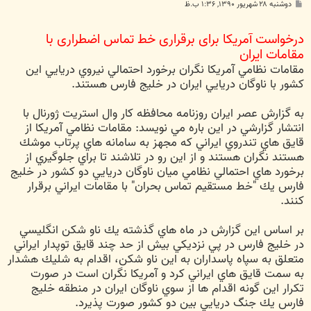
پ
دوشنبه ۲۸ شهریور ۱۳۹۰, ۱:۳۶ ب.ظ
س
ت
درخواست آمریکا برای برقراری خط تماس اضطراری با
مقامات ایران
مقامات نظامي آمريكا نگران برخورد احتمالي نيروي دريايي اين
كشور با ناوگان دريايي ايران در خليج فارس هستند.
به گزارش عصر ایران روزنامه محافظه كار وال استريت ژورنال با
انتشار گزارشي در اين باره مي نويسد: مقامات نظامي آمريكا از
قايق هاي تندروي ايراني كه مجهز به سامانه هاي پرتاب موشك
هستند نگران هستند و از اين رو در تلاشند تا براي جلوگيري از
برخورد هاي احتمالي نظامي ميان ناوگان دريايي دو كشور در خليج
فارس يك "خط مستقيم تماس بحران" با مقامات ايراني برقرار
كنند.
بر اساس اين گزارش در ماه هاي گذشته يك ناو شكن انگليسي
در خليج فارس در پي نزديكي بيش از حد چند قايق توپدار ايراني
متعلق به سپاه پاسداران به اين ناو شكن، اقدام به شليك هشدار
به سمت قايق هاي ايراني كرد و آمريكا نگران است در صورت
تكرار اين گونه اقدام ها از سوي ناوگان ايران در منطقه خليج
فارس يك جنگ دريايي بين دو كشور صورت پذيرد.