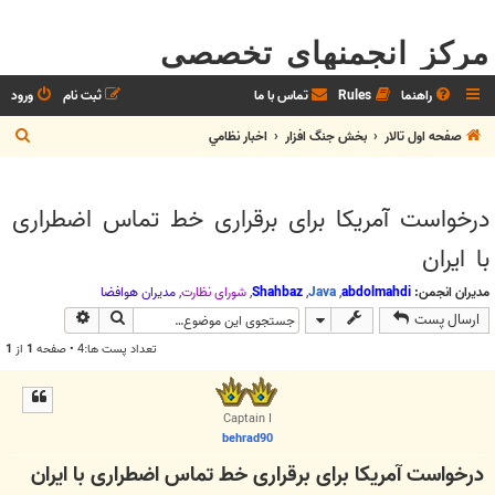
مرکز انجمنهای تخصصی
راهنما
Rules
تماس با ما
ثبت نام
ورود
ج
صفحه اول تالار
بخش جنگ افزار
اخبار نظامي
س
ت
درخواست آمریکا برای برقراری خط تماس اضطراری
ج
با ایران
و
مدیران انجمن:
abdolmahdi
,
Java
,
Shahbaz
,
شوراي نظارت
,
مديران هوافضا
جستجو
جستجوی پیش
ارسال پست
تعداد پست ها:4 • صفحه
1
از
1
Captain I
behrad90
درخواست آمریکا برای برقراری خط تماس اضطراری با ایران