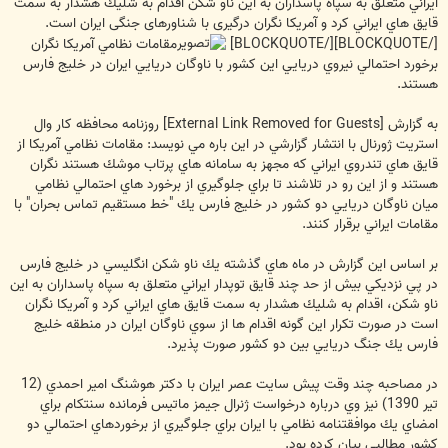
ايراني متعلق به سپاه پاسداران به اين ناو شكن اقدام به شليك هشدار به سمت
قايق هاي ايراني كرد و آمريكا نگران درگیری با شناورهای جنگی ایران است.
[/BLOCKQUOTE][/BLOCKQUOTE]
مقامات نظامي آمريكا نگران
برخورد احتمالي نيروي دريايي اين كشور با ناوگان دريايي ايران در خليج فارس
هستند.
به گزارش
[External Link Removed for Guests]
روزنامه محافظه كار وال
استريت ژورنال با انتشار گزارشي در اين باره مي نويسد: مقامات نظامي آمريكا از
قايق هاي تندروي ايراني كه مجهز به سامانه هاي پرتاب موشك هستند نگران
هستند و از اين رو در تلاشند تا براي جلوگيري از برخورد هاي احتمالي نظامي
ميان ناوگان دريايي دو كشور در خليج فارس يك "خط مستقيم تماس بحران" با
مقامات ايراني برقرار كنند.
بر اساس اين گزارش در ماه هاي گذشته يك ناو شكن انگليسي در خليج فارس
در پي نزديكي بيش از حد چند قايق توپدار ايراني متعلق به سپاه پاسداران به اين
ناو شكن، اقدام به شليك هشدار به سمت قايق هاي ايراني كرد و آمريكا نگران
است در صورت تكرار اين گونه اقدام ها از سوي ناوگان ايران در منطقه خليج
فارس يك جنگ دريايي بين دو كشور صورت پذيرد.
در مصاحبه چند وقت پیش سايت عصر ايران با دكتر هوشنگ امير احمدي (12
تير 1390) نیز وي درباره درخواست ژنرال جيمز ماتيس فرمانده سنتكام براي
امضاي يك موافقتنامه نظامي با ايران براي جلوگيري از برخوردهاي احتمالي دو
كشور مطالبي بيان كرده بود.