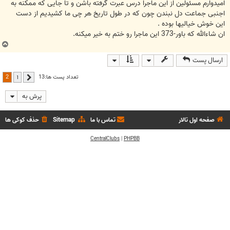
ت
امیدوارم مسئولین از این ماجرا درس عبرت گرفته باشن و تا جایی که ممکنه به
اجنبی جماعت دل نبندن چون که در طول تاریخ هر چی ما کشیدیم از دست
این خوش خیالیها بوده .
ان شاءالله که باور-373 این ماجرا رو ختم به خیر میکنه.
ب
ا
ارسال پست
ل
ا
2
تعداد پست ها:13
1
قبلی
پرش به
صفحه اول تالار
تماس با ما
Sitemap
حذف کوکی ها
CentralClubs
|
PHPBB