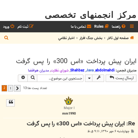
مرکز انجمنهای تخصصی
راهنما
Rules
تماس با ما
ثبت نام
ورود
ج
صفحه اول تالار
بخش جنگ افزار
اخبار نظامي
س
ت
ایران پیش پرداخت «اس 300» را پس گرفت
ج
و
مدیران انجمن:
abdolmahdi
,
Java
,
Shahbaz
,
شوراي نظارت
,
مديران هوافضا
جستجو
جستجوی پیش
ارسال پست
2
تعداد پست ها:13
1
قبلی
Major I
mm1990
Re: ایران پیش پرداخت «اس 300» را پس گرفت
پ
چهارشنبه ۶ مهر ۱۳۹۰, ۹:۱۱ ق.ظ
س