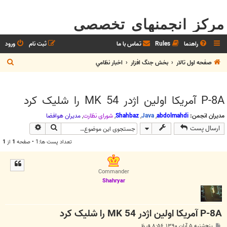
مرکز انجمنهای تخصصی
راهنما
Rules
تماس با ما
ثبت نام
ورود
ج
صفحه اول تالار
بخش جنگ افزار
اخبار نظامي
س
ت
P-8A آمریکا اولین اژدر MK 54 را شلیک کرد
ج
و
مدیران انجمن:
abdolmahdi
,
Java
,
Shahbaz
,
شوراي نظارت
,
مديران هوافضا
جستجو
جستجوی پیش
ارسال پست
تعداد پست ها:1 • صفحه
1
از
1
Commander
Shahryar
P-8A آمریکا اولین اژدر MK 54 را شلیک کرد
پ
پنج‌شنبه ۵ آبان ۱۳۹۰, ۸:۵۶ ق.ظ