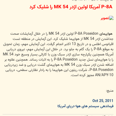
س
P-8A آمریکا اولین اژدر MK 54 را شلیک کرد
ت
هواپیمای
P-8A Poseidon اولین اژدر MK 54 را در خلال آزمایشات صحت
جداشدن اژدر MK 54 از هواپیما شلیک کرد. این آزمایش در منطقه تست
اقیانوس اطلس و در تاریخ 13 اکتبر انجام گرفت. این آزمایش مهم، زمان تحویل
به موقع P-8A را یک گام به جلو برد. در خلال این آزمایش مهم، نیروی دریایی
آمریکا همچنین یکپارچه سازی اژدر سبک وزن با کارائی بسیار وسیع خود MK 54
را با هواپیمای نسل جدید P-8A Poseidon را به اثبات رساند. همچنین علاوه بر
اضافه شدن اژدر سبک وزن MK 54 به هواپیمای گشت دریایی و ضد زیردریایی
P-8A Poseidon، شرکت ریتون این هواپیما را به رادار نظارتی سطحی، دریایی
AN/APY-10 مجهز کرده است.
منبع:
Oct 25, 2011
فرماندهی سیستم های هوا-دریای آمریکا