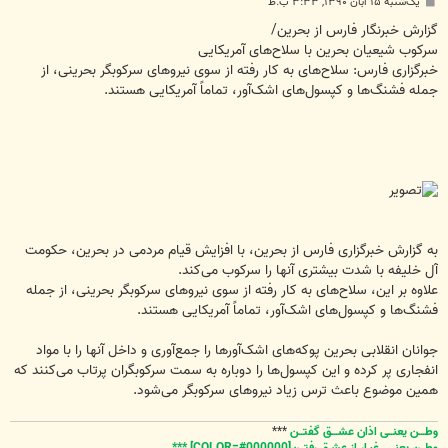
پ
یک‌شنبه ۱۵ آبان ۱۳۹۰, ۳:۳۳ ب.ظ
س
ت
گزارش خبرنگار فارس از بحرین/
سرکوب شیعیان بحرین با سلاح‌های آمریکایی
خبرگزاری فارس: سلاح‌های به کار رفته از سوی نیروهای سرکوبگر بحرینی، از
جمله فشنگ‌ها و کپسول‌های اشک‌آور، تماماً آمریکایی هستند.
به گزارش خبرگزاری فارس از بحرین، با افزایش قیام مردمی در بحرین، حکومت
آل خلیفه با شدت بیشتری آنها را سرکوب می‌کند.
علاوه بر این، سلاح‌های به کار رفته از سوی نیروهای سرکوبگر بحرینی، از جمله
فشنگ‌ها و کپسول‌های اشک‌آور، تماماً آمریکایی هستند.
جوانان انقلابی بحرین پوکه‌های اشک‌آورها را جمع‌آوری و داخل آنها را با مواد
انفجاری پر کرده و این کپسول‌ها را دوباره به سمت سرکوبگران پرتاب می‌کنند که
همین موضوع باعث ترس زیاد نیروهای سرکوبگر می‌شود.
وطـــن یعنــی اذان عشـــق گفتــن
***
وطــن یعنــی غبـار از عشـق رفتــن[COLOR=#000000] ***