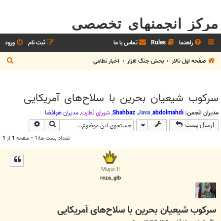
مرکز انجمنهای تخصصی
راهنما
Rules
تماس با ما
ثبت نام
ورود
ج
صفحه اول تالار
بخش جنگ افزار
اخبار نظامي
س
ت
سرکوب شیعیان بحرین با سلاح‌های آمریکایی
ج
و
مدیران انجمن:
abdolmahdi
,
Java
,
Shahbaz
,
شوراي نظارت
,
مديران هوافضا
جستجو
جستجوی پیش
ارسال پست
تعداد پست ها:1 • صفحه
1
از
1
Major II
reza_glb
سرکوب شیعیان بحرین با سلاح‌های آمریکایی