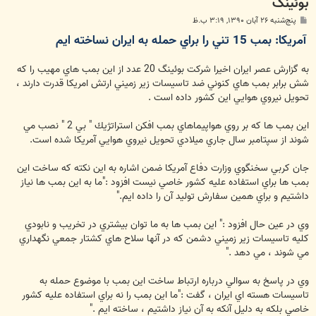
بوئينگ
پ
پنج‌شنبه ۲۶ آبان ۱۳۹۰, ۳:۱۹ ب.ظ
س
آمريكا: بمب 15 تني را براي حمله به ايران نساخته ايم
ت
به گزارش عصر ايران اخيرا شركت بوئينگ 20 عدد از اين بمب هاي مهيب را كه
شش برابر بمب هاي كنوني ضد تاسيسات زير زميني ارتش امريكا قدرت دارند ،
تحويل نيروي هوايي اين كشور داده است .
اين بمب ها كه بر روي هواپيماهاي بمب افكن استراتژيك " بي 2 " نصب مي
شوند از سپتامبر سال جاري ميلادي تحويل نيروي هوايي آمريكا شده است.
جان كربي سخنگوي وزارت دفاع آمريكا ضمن اشاره به اين نكته كه ساخت اين
بمب ها براي استفاده عليه كشور خاصي نيست افزود :‌"‌ما به اين بمب ها نياز
داشتيم و براي همين سفارش توليد آن را داده ايم."
وي در عين حال افزود :‌" اين بمب ها به ما توان بيشتري در تخريب و نابودي
كليه تاسيسات زير زميني دشمن كه در آنها سلاح هاي كشتار جمعي نگهداري
مي شوند ، مي دهد ."
وي در پاسخ به سوالي درباره ارتباط ساخت اين بمب با موضوع حمله به
تاسيسات هسته اي ايران ، گفت :‌"‌ما اين بمب را نه براي استفاده عليه كشور
خاصي بلكه به دليل آنكه به آن نياز داشتيم ، ساخته ايم ."