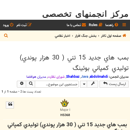
مرکز انجمنهای تخصصی
راهنما
Rules
تماس با ما
ثبت نام
ورود
ج
صفحه اول تالار
بخش جنگ افزار
اخبار نظامي
س
ت
بمب هاي جديد 15 تني ( 30 هزار پوندي)
ج
توليدي كمپاني بوئينگ
و
مدیران انجمن:
abdolmahdi
,
Java
,
Shahbaz
,
شوراي نظارت
,
مديران هوافضا
جستجو
جستجوی پیش
ارسال پست
تعداد پست ها:2 • صفحه
1
از
1
Major I
HS368
بمب هاي جديد 15 تني ( 30 هزار پوندي) توليدي كمپاني