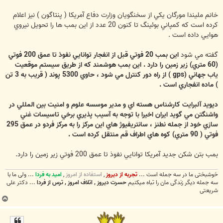
خانم مليندا مورگان يكي از سخنگويان وزارت دفاع آمريكا ( پنتاگون ) نيز اعلام
كرده است كه كمپاني بوئينگ تا كنون 20 عدد از اين بمب ها را تحويل نيروي
هوايي داده است .
گفته مي شود
اين بمب 20 فوتي قبل از انفجار توانايي نفوذ تا عمق 200 فوتي
(60 متري) زير زمين را دارد .
اين بمب هوشمند كه از طريق سيستم موقعيت
ياب جهاني (gps ) از راه دور كنترل مي شود ، حاوي 5300 پوند ( قريب به 3 تن
) ماده انفجاري است .
ديويد آلبرايت كارشناس هسته اي و مدير موسسه علوم و امنيت بين المللي در
واشنگتن مي گويد ايران اخيرا با توجه به آسيب پذيري برخي تاسيسات غني
سازي خود از جمله نطنز ، سانتريفيوژ هاي اين مركز را به مركز فردو در عمق 295
فوتي ( 90 متري) كوه هاي اطراف قم منتقل كرده است .
بمب بتن شكن جديد آمريكا توانايي نفوذ تا عمق 200 فوتي زير زمين را دارد.
خوشبختی ما در سه جمله است ...
تجربه از دیروز
,
استفاده از امروز
,
امید به فردا
... ولی ما با
سه جمله دیگر زندگی مان را تباه میکنیم
حسرت دیروز , اتلاف امروز , ترس از فردا
... دکتر علی
شریعتی
ب
ا
ل