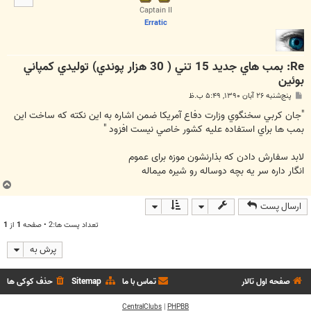
ا
Captain II
Erratic
Re: بمب هاي جديد 15 تني ( 30 هزار پوندي) توليدي كمپاني
بوئين
پ
پنج‌شنبه ۲۶ آبان ۱۳۹۰, ۵:۴۹ ب.ظ
س
ت
"جان كربي سخنگوي وزارت دفاع آمريكا ضمن اشاره به اين نكته كه ساخت اين
بمب ها براي استفاده عليه كشور خاصي نيست افزود "
لابد سفارش دادن که بذارنشون موزه برای عموم
انگار داره سر یه بچه دوساله رو شیره میماله
ب
ا
ارسال پست
ل
ا
تعداد پست ها:2 • صفحه
1
از
1
پرش به
صفحه اول تالار
تماس با ما
Sitemap
حذف کوکی ها
CentralClubs
|
PHPBB