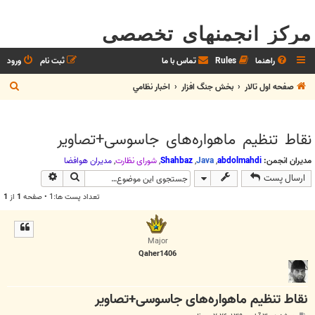
مرکز انجمنهای تخصصی
راهنما
Rules
تماس با ما
ثبت نام
ورود
ج
صفحه اول تالار
بخش جنگ افزار
اخبار نظامي
س
ت
نقاط تنظیم ماهواره‌های جاسوسی+تصاویر
ج
و
مدیران انجمن:
abdolmahdi
,
Java
,
Shahbaz
,
شوراي نظارت
,
مديران هوافضا
جستجو
جستجوی پیش
ارسال پست
تعداد پست ها:1 • صفحه
1
از
1
Major
Qaher1406
نقاط تنظیم ماهواره‌های جاسوسی+تصاویر