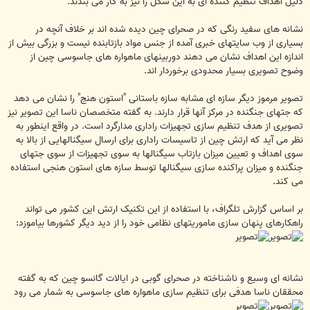
دلیل اهداف تنظیم کننده ای به این شکل را نیز به کار می بندند.
نشانه های سفید رنگی که در صحرای چین دیده شده اند بر خلاف آنچه در
بسیاری از وب سایتهای خبری آمده از جنس مواد بازتابنده نیست و بزرگی بیش از
اندازه این اهداف نشان می دهند دوربینهای ماهواره های جاسوسی چین از
وضوح تصویری بسیار محدودی برخوردار اند.
تصویر مرموز دیگر سازه ای مشابه سازه باستانی "استون هنج" را نشان می دهد
که جتهای جنگنده در مرکز آنها قرار دارند. به گفته متخصصان ناسا این تصویر نیز
تصویری از هدف تنظیم سازی تجهیزات راداری مدارگرد است. در واقع اینطور به
نظر می آید که ارتش چین از تاسیسات راداری برای ارسال سیگنالهایی از بالا به
سوی اهداف و تعیین میزان بازتاب سیگنالها به سوی تجهیزات از سوی جتهای
جنگنده و میزان پراکنده سازی سیگنالها توسط سازه های استون هنجی استفاده
می کند.
بر اساس گزارش تلگراف، با استفاده از این تکنیک ارتش این کشور می تواند
راهکارهای پنهان سازی ماموریتهای نظامی خود را از دید دیگر کشورها بیاموزد:
نشانه ای وسیع و ناشناخته در صحرای گوبی در ایالات گانسو چین که به گفته
محققان ناسا هدفی برای تنظیم سازی ماهواره های جاسوسی به شمار می رود