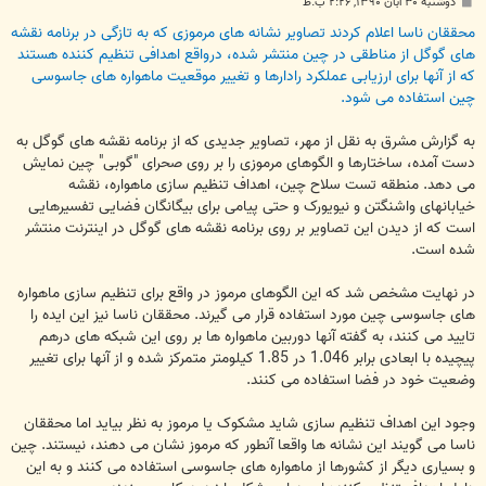
پ
دوشنبه ۳۰ آبان ۱۳۹۰, ۲:۲۶ ب.ظ
س
ت
محققان ناسا اعلام کردند تصاویر نشانه های مرموزی که به تازگی در برنامه نقشه
های گوگل از مناطقی در چین منتشر شده، درواقع اهدافی تنظیم کننده هستند
که از آنها برای ارزیابی عملکرد رادارها و تغییر موقعیت ماهواره های جاسوسی
چین استفاده می شود.
به گزارش مشرق به نقل از مهر، تصاویر جدیدی که از برنامه نقشه های گوگل به
دست آمده، ساختارها و الگوهای مرموزی را بر روی صحرای "گوبی" چین نمایش
می دهد. منطقه تست سلاح چین، اهداف تنظیم سازی ماهواره، نقشه
خیابانهای واشنگتن و نیویورک و حتی پیامی برای بیگانگان فضایی تفسیرهایی
است که از دیدن این تصاویر بر روی برنامه نقشه های گوگل در اینترنت منتشر
شده است.
در نهایت مشخص شد که این الگوهای مرموز در واقع برای تنظیم سازی ماهواره
های جاسوسی چین مورد استفاده قرار می گیرند. محققان ناسا نیز این ایده را
تایید می کنند، به گفته آنها دوربین ماهواره ها بر روی این شبکه های درهم
پیچیده با ابعادی برابر 1.046 در 1.85 کیلومتر متمرکز شده و از آنها برای تغییر
وضعیت خود در فضا استفاده می کنند.
وجود این اهداف تنظیم سازی شاید مشکوک یا مرموز به نظر بیاید اما محققان
ناسا می گویند این نشانه ها واقعا آنطور که مرموز نشان می دهند، نیستند. چین
و بسیاری دیگر از کشورها از ماهواره های جاسوسی استفاده می کنند و به این