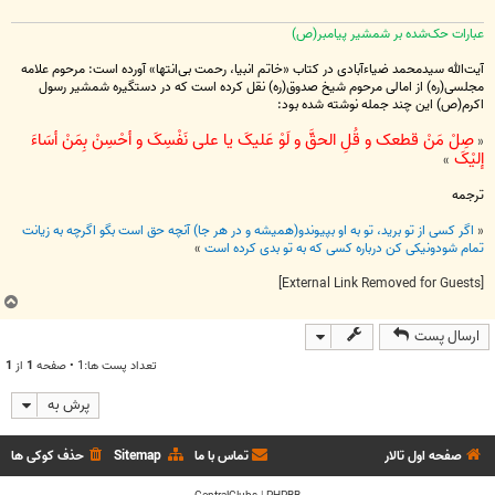
عبارات حک‌شده بر شمشیر پیامبر(ص)
آیت‌الله سیدمحمد ضیاءآبادی در کتاب «خاتم انبیا، رحمت بی‌انتها» آورده است: مرحوم علامه
مجلسی(ره) از امالی مرحوم شیخ صدوق(ره) نقل کرده است که در دستگیره شمشیر رسول
اکرم(ص) این چند جمله نوشته شده بود:
صِلْ مَنْ قطعک و قُلِ الحقَّ و لَوْ عَلیکَ یا علی نَفْسِکَ و أحْسِنْ بِمَنْ أسَاءَ
«
إلیْکَ
»
ترجمه
«
اگر کسی از تو برید، تو به او بپیوندو(همیشه و در هر جا) آنچه حق است بگو اگرچه به زیانت
تمام شودونیکی کن درباره کسی که به تو بدی کرده است
»
[External Link Removed for Guests]
ب
ا
ارسال پست
ل
ا
تعداد پست ها:1 • صفحه
1
از
1
پرش به
صفحه اول تالار
تماس با ما
Sitemap
حذف کوکی ها