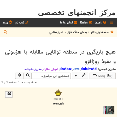
مرکز انجمنهای تخصصی
راهنما
Rules
تماس با ما
ثبت نام
ورود
ج
صفحه اول تالار
بخش جنگ افزار
اخبار نظامي
س
ت
هیچ بازیگری در منطقه توانایی مقابله با هژمونی
ج
و نفوذ روزافزو
و
مدیران انجمن:
abdolmahdi
,
Java
,
Shahbaz
,
شوراي نظارت
,
مديران هوافضا
جستجو
جستجوی پیش
ارسال پست
تعداد پست ها:1 • صفحه
1
از
1
Major II
reza_glb