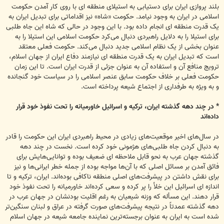
بلند پروازی ایران برای دستیابی به استیلای منطقه ای با روی کار آمدن حکومت
اسلامی در ایران به وجود نیامد. حکومت «شاه» نیز اقداماتی برای تبدیل ایران به
یک قدرت منطقه ای انجام داده بود. با این وجود در حالی که شاه این جاه طلبی
برای استیلا را به دلایل راهبردی دنبال می‌کرد حکومت اسلامی این استیلا را به
عنوان بخشی از یک نظام اسلامی جدید دنبال می‌کند. حکومت فعلی معتقد
است که تبدیل ایران به یک قدرت منطقه ای نیازمند دفاع ایران از جهان اسلام،
ترویج منافع آن و استفاده آن به عنوان جزئی از قدرت ایران است. تا این زمان
حکومت فعلی بر خلاف حکومت سابق عنصر اسلامی را در سیاست خود گنجانده
و به ویژه به طرفداری از اجتماع شیعه پرداخته است.
* در چند دهه گذشته ایران، ترکیه و اسرائیل خاورمیانه را تحت نفوذ خود قرار
داده‌اند
در سال‌های اخیر موقعیت‌های زیادی در محیط راهبردی ایران این حکومت را قادر
به دنبال کردن جاه طلبی‌های هژمونی خود کرده است. نخست در چند دهه
گذشته جهان عرب به نحو قابل ملاحظه ای ضعیف بوده و توانایی‌هایش برای
فائق آمدن بر مسائل اصلی که با آن‌ها مواجه بوده از جمله خطر ایرانی‌ها و نیز
برای نقش داشتن در پیشرفت‌های اصلی منطقه ناکافی بوده‌اند. ایران، ترکیه و تا
اندازه ای اسرائیل این خلأ را پر کرده و سعی کرده‌اند خاورمیانه را تحت نفوذ خود
قرار دهند. این مسأله که وزنه شیعیان به رغم اقلیت بودنشان در جهان عرب در
دهه گذشته عمدتاً در نتیجه پیشرفت‌های صورت گرفته در عراق و لبنان سنگین‌تر
شده است به ایران به عنوان برجسته‌ترین نماینده جامعه شیعه در جهان اسلام