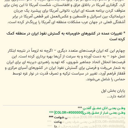
کرد. گرفتاری آمریکا در باتلاق عراق و افغانستان، شکست آمریکا تا این زمان برای
متوقف کردن برنامه هسته ای ایران، ناتوانی آمریکا برای پیشبرد یک جریان
دیپلماتیک بین اسرائیل و فلسطین و عکس‌العمل غیر قطعی آمریکا در برابر
آشفتگی فعلی در جهان عرب مشکلات منطقه ای آمریکا را پررنگ‌تر کرده است.
* تغییرات عمده در کشورهای خاورمیانه به گسترش نفوذ ایران در منطقه کمک
کرده است
چهارم این که ایران فرصت‌های متعدد دیگری – اگرچه نه لزوماً در نتیجه ابتکار
عمل خود – به دست آورده و به سرعت از آن‌ها بهره برداری کرده است. این
فرصت‌ها انحلال اتحاد جماهیر شوروی، که تهدید راهبردی دیرینه ای برای ایران
به شمار می‌رفت و فرصتی برای گسترش نفوذ ایران در کشورهای آسیای مرکزی و
قفقاز فراهم آورد، تغییر در سیاست ترکیه و تصرف قدرت در نوار غزه توسط
حماس را شامل می‌شوند.
پایان بخش اول
ادامه دارد...
وطـــن یعنــی اذان عشـــق گفتــن
***
وطــن یعنــی غبـار از عشـق رفتــن[COLOR=#000000] ***
وطــن یعنــی[COLOR=#d8d8d8] هـدف یعن
ی شهامت
***
و[COLOR=#d8d8d8]طـــن یعنــی شرف یعنی ش
هـادت
***
و[COLOR=#d8d8d8]طــن یعنــی گذشتــه،حـال، فـر
دا
***