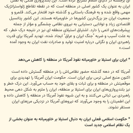
ای برجسته در دنیای اسلام تسریع کرده است. این بلندپروازی متکی به نقش
ایران به عنوان یک کشور اصلی در منطقه است که در نقطه تقاطع ژئواستراتژیک
مهمی واقع شده و به فرهنگ باستانی و گذشته خود افتخار می‌کند. قلمرو و
جمعیت ایران جز بزرگ‌ترین کشورها در خاورمیانه هستند. این کشور پتانسیل
اقتصادی زیاد و توانایی دستیابی به نیروی نظامی چشمگیر و مؤثر از جمله
پیشرفت‌های اتمی را دارد. اشتیاق استیلای منطقه ای نیز در نتیجه درک خطر، که
به علت آسیب و ضربه ‌"جنگ ایران و عراق" ایجاد شده، تهدید آمریکا برای قدرت
راهبردی ایران و نگرانی درباره امنیت تولید و صادرات نفت ایران به وجود آمده
است.»
* ایران برای استیلا بر خاورمیانه نفوذ آمریکا در منطقه را کاهش می‌دهد
آمریکا که در دهه گذشته حضور نظامی‌اش را در منطقه گسترش داده است
اکنون منبع اصلی ترس برای ایران است. حکومت ایران آمریکا را تهدیدی برای
موقعیتش در منطقه و برای ثبات و بقای خود به حساب می‌آورد. این درک خطر و
نیز بلندپروازی‌های ایران برای استیلا بر منطقه، ایران را ملزم به شکل دهی محیط
راهبردی بی ثباتی می‌کنند و به این شیوه نفوذ آمریکا در منطقه را کاهش داده و
این اطمینان را به وجود می‌آورند که نیروهای آمریکا در نزدیکی مرزهای ایران
مستقر نشوند.
* حکومت اسلامی فعلی ایران به دنبال استیلا بر خاورمیانه به عنوان بخشی از
یک نظام اسلامی جدید است