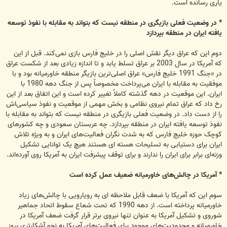
یاری رسانده است.
* در وضعیت فعلی بازیگری در منطقه نیست که بتواند به مقابله با نفوذ توسعه
یافته ایران در منطقه بپردازد
دوم این که عراق دیگر نقش اصلی را در خلیج فارس بازی نمی‌کند. قبل از این
که آمریکا در سال 2003 بر عراق تسلط یابد و تا اندازه زیادی بعد از شکست عراق
در «جنگ 1991 خلیج فارس» عراق اصلی‌ترین بازیگر منطقه خاورمیانه بود و با
موفقیت به مقابله با ایران می‌پرداخت مخصوصاً پس از جنگ دهه 1980 با
ایران. این موقعیت در دهه گذشته کاملاً تغییر کرده است و این اتفاق بعد از این
رخ داد که عراق تمام نیروی نظامی و بخش مهمی از موقعیت و نفوذ سیاسی‌اش
را از دست داد. در وضعیت فعلی بازیگری در منطقه نیست که بتواند به مقابله با
نفوذ توسعه یافته ایران در منطقه بپردازد. چه عربستان سعودی و چه کشورهای
کوچک حوزه خلیج فارس که به شدت نگران فعالیت‌های ایران و به ویژه تلاش
ایران برای دستیابی به تسلیحات هسته ای هستند هیچ یک توانایی تشکیل
وزنه‌ای برابر برای ایران را ندارند و برای توقف پیشرفت ایران به آمریکا روی آورده‌اند.
* آمریکا در چالش‌های خاورمیانه ضعیف عمل کرده است
سوم این که آمریکا با ضعف قابل ملاحظه ای به رویارویی با چالش‌های زیاد
خاورمیانه پرداخته است. از دهه 1990 که تحت شعاع سقوط اتحاد جماهیر
شوروی و تشکیل آمریکا به عنوان تنها نیروی برتر قرار گرفت ضعف آمریکا در
خاورمیانه و محدودیت‌های موجود برای فعالیت‌های آمریکا به نحو آشکارتری بروز