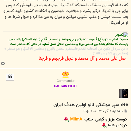
که نقطه قوتمون موشک بالستیکه که آمریکا میتونه به راحتی نابودش کنه پس
برای چی با آمریکا درگیر بشیم و موقعیت خودمون و امکانات کشورو نابود کنیم و
بعد سست میشن و عقب نشینی میکنن و میان به میز مذاکره و قبول شرط ها و
اوامر آمریکا !
حضرت امام صادق (ع) فرمودند :هركس مي‌خواهد از اصحاب قائم (علیه السلام) باشد، می
بایست که منتظر باشد وبر اساس ورع و محاسن اخلاق عمل نماید در حالی که منتظر است.
« من سره ان يكون من اصحاب القائم فلينتظرو ليعمل بالورع و محاسن الاخلاق و هو منتظر »
(مجلسي ج 52 / ص 140)
صل علی محمد و آل محمد و عجل فرجهم و فرجنا
ب
ا
ل
ا
Commander
CAPTAIN PILOT
Re: سپر موشکی ناتو اولین هدف ایران
پ
سه‌شنبه ۸ آذر ۱۳۹۰, ۱۲:۰۱ ق.ظ
س
ت
دوست عزیز و گرامی, جناب
MiimA
درود بر شما