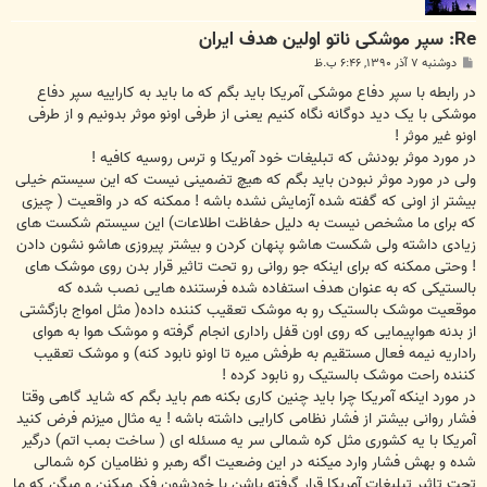
Re: سپر موشکی ناتو اولین هدف ایران
پ
دوشنبه ۷ آذر ۱۳۹۰, ۶:۴۶ ب.ظ
س
ت
در رابطه با سپر دفاع موشکی آمریکا باید بگم که ما باید به کاراییه سپر دفاع
موشکی با یک دید دوگانه نگاه کنیم یعنی از طرفی اونو موثر بدونیم و از طرفی
اونو غیر موثر !
در مورد موثر بودنش که تبلیغات خود آمریکا و ترس روسیه کافیه !
ولی در مورد موثر نبودن باید بگم که هیچ تضمینی نیست که این سیستم خیلی
بیشتر از اونی که گفته شده آزمایش نشده باشه ! ممکنه که در واقعیت ( چیزی
که برای ما مشخص نیست به دلیل حفاظت اطلاعات) این سیستم شکست های
زیادی داشته ولی شکست هاشو پنهان کردن و بیشتر پیروزی هاشو نشون دادن
! وحتی ممکنه که برای اینکه جو روانی رو تحت تاثیر قرار بدن روی موشک های
بالستیکی که به عنوان هدف استفاده شده فرستنده هایی نصب شده که
موقعیت موشک بالستیک رو به موشک تعقیب کننده داده( مثل امواج بازگشتی
از بدنه هواپیمایی که روی اون قفل راداری انجام گرفته و موشک هوا به هوای
راداریه نیمه فعال مستقیم به طرفش میره تا اونو نابود کنه) و موشک تعقیب
کننده راحت موشک بالستیک رو نابود کرده !
در مورد اینکه آمریکا چرا باید چنین کاری بکنه هم باید بگم که شاید گاهی وقتا
فشار روانی بیشتر از فشار نظامی کارایی داشته باشه ! یه مثال میزنم فرض کنید
آمریکا با یه کشوری مثل کره شمالی سر یه مسئله ای ( ساخت بمب اتم) درگیر
شده و بهش فشار وارد میکنه در این وضعیت اگه رهبر و نظامیان کره شمالی
تحت تاثیر تبلیغات آمریکا قرار گرفته باشن با خودشون فکر میکنن و میگن که ما