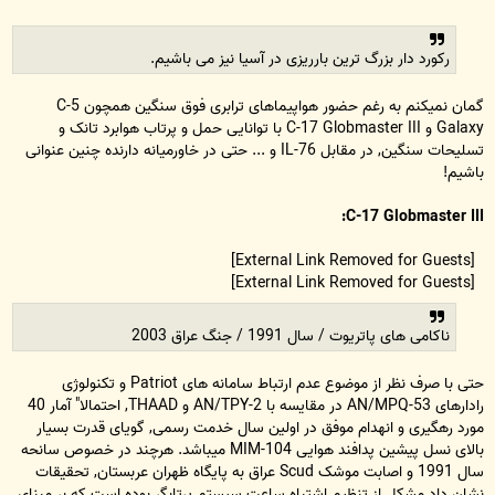
رکورد دار بزرگ ترین بارریزی در آسیا نیز می باشیم.
گمان نمیکنم به رغم حضور هواپیماهای ترابری فوق سنگین همچون C-5
Galaxy و C-17 Globmaster III با توانایی حمل و پرتاب هوابرد تانک و
تسلیحات سنگین, در مقابل IL-76 و ... حتی در خاورمیانه دارنده چنین عنوانی
باشیم!
C-17 Globmaster III:
[External Link Removed for Guests]
[External Link Removed for Guests]
ناکامی های پاتریوت / سال 1991 / جنگ عراق 2003
حتی با صرف نظر از موضوع عدم ارتباط سامانه های Patriot و تکنولوژی
رادارهای AN/MPQ-53 در مقایسه با AN/TPY-2 و THAAD, احتمالا" آمار 40
مورد رهگیری و انهدام موفق در اولین سال خدمت رسمی, گویای قدرت بسیار
بالای نسل پیشین پدافند هوایی MIM-104 میباشد. هرچند در خصوص سانحه
سال 1991 و اصابت موشک Scud عراق به پایگاه ظهران عربستان, تحقیقات
نشان داد مشکل از تنظیم اشتباه ساعت سیستم پرتابگر بوده است که بر مبنای