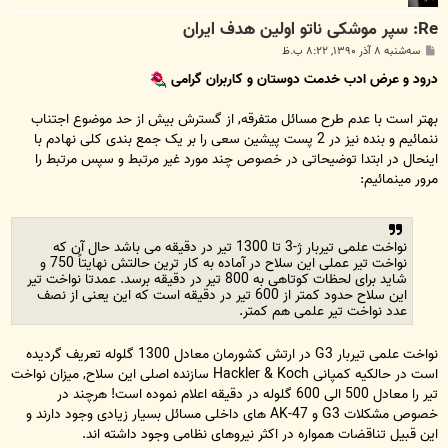
Re: سپر موشکی ناتو اولین هدف ایران
پ
سه‌شنبه ۸ آذر ۱۳۹۰, ۸:۲۲ ب.ظ
س
ت
درود و عرض ادب خدمت دوستان و کاربران گرامی
بهتر است با عدم طرح مسائل متفرقه, از گسترش بیش از حد موضوع اجتناب
ننمائیم و بنده نیز در 2 پست پیشین سعی را بر یک جمع بندی کلی نهادم با
اینحال در ابتدا توضیحاتی در خصوص چند مورد غیر مرتبط و سپس مرتبط را
مرور مینمائیم:
نواخت علمی تیربار ژ-3 تا 1300 تیر در دقیقه می باشد حال آن که
نواخت تیر عملی این سلاح در آماده به کار ترین حالتش نهایتاً 750 و
شاید برای لحظات کوتاهی به 800 تیر در دقیقه برسد. عمدتا نواخت تیر
این سلاح حدود کمتر از 600 تیر در دقیقه است که این یعنی از نصف
عدد نواخت تیر علمی هم کمتر.
نواخت علمی تیربار G3 در ارتش کشورمان معادل 1300 گلوله تعریف گردیده
است در حالکیه کمپانی Hackler & Koch سازنده اصلی این سلاح, میزان نواخت
تیر را معادل 500 الی 600 گلوله در دقیقه اعلام نموده است! هرچند در
خصوص مشکلات G3 و AK-47 های داخلی مسائل بسیار زیادی وجود دارند و
این قبیل تناقضات همواره در اکثر نیروهای نظامی وجود داشته اند.