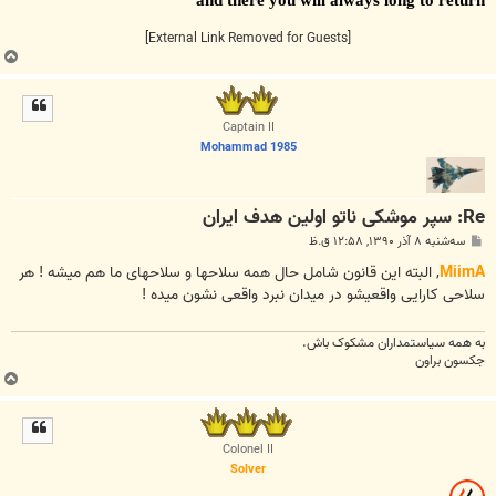
and there you will always long to return
[External Link Removed for Guests]
ب
ا
ل
ا
Captain II
Mohammad 1985
Re: سپر موشکی ناتو اولین هدف ایران
پ
سه‌شنبه ۸ آذر ۱۳۹۰, ۱۲:۵۸ ق.ظ
س
ت
MiimA
, البته این قانون شامل حال همه سلاحها و سلاحهای ما هم میشه ! هر
سلاحی کارایی واقعیشو در میدان نبرد واقعی نشون میده !
به همه سياستمداران مشکوک باش.
جکسون براون
ب
ا
ل
ا
Colonel II
Solver