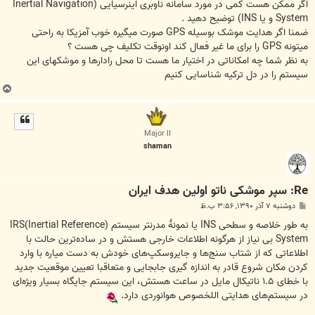
ت
اگر ممکن هست کمی در مورد سامانه ناوبری اینرسیایی (Inertial Navigation
System و یا INS) توضیح دهید .
ضمنا اگر هدایت موشک بوسیله GPS صورت میگیره خوب آمزیکا به راحتی
میتونه GPS را برای ما غیر فعال کند اونوقت تکلیف چی هست ؟
به نظر شما چه امکاناتی در اختیار ما هست تا محل رادارها و موشکهای این
سیستم را در دل ترکیه شناسایی کنیم
ب
ا
ل
ا
Major II
shaman
Re: سپر موشکی ناتو اولین هدف ایران
پ
دوشنبه ۷ آذر ۱۳۹۰, ۳:۵۶ ب.ظ
س
ت
به طور خلاصه و سطحی INS یا نمونهٔ مدرنتر سیستم (IRS(Inertial Reference
System بی‌ نیاز از هرگونه اطلاعات خارجی‌ هستش و در ساده‌ترین حالت با
اطلاعاتی‌ که از شتاب سنج‌ها و جایروسکپ‌های خودش به دست میاره با وارد
کردن مکان شروع قادر به اندازه گیری جابجایی‌ و متعاقبا تعیین موقعیت جدید
با خطای ۱.۵ ناتیکال مایل در ساعت هستش، این سیستم جایگاه بسیار ویژه‌ای
در سیستم‌های هدایتی‌ اللخصوص هوانوردی دارد.