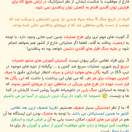
فارغ از موفقیت یا شکست ایشان. از نظر استراتژیک
در ارتش هیچ گاه برای
افزایش توان آفندی اقدام به کاهش توان پدافندی نمی شود
.
البته در تاریخ جنگ 8 ساله سپاه چندین بار چنین اشتباهی را مرتکب شد که
موجب از دست رفتن مناطقی شد که از نیروهای پدافندی خالی شده بودند.
2. الویت های مهم تری برای
طرح عملیات
چنین تیپ هایی وجود دارد، با توجه
به
ارجعیت
پدافند به آفند، قطعا اگر عملیاتی خارج از کشور هم بخواهد انجام
شود
بر علیه جنگ افزار های آفندی دشمن
خواهد بود نه پدافندی!
3. برای افراد نظامی درگیر پنهان نیست
گسترش آموزش های مشق علمیات
سریع
(رزم شهری، عملیات سریع ضد کمین و ... برگرفته از دوره های موجود در
تیپ 65) در کلیه
یگان های هوابرد ارتش و سپاه،
انتظار تیراندازی دقیق با
صرف
کمترین مهمات برای هر نفر
، که می توان این برداشت را داشت که
این یگان ها
قرار است عهده دار طرح های چریکی در مناطقی دور از مرزهای کشور بشوند
که
با توجه به استراتژی
جنگ زایی
در خاورمیانه تقریباً روشن است کارشان در کجا
ها و چیست.
خصوصا که رکورد دار بزرگ ترین بارریزی در آسیا نیز می باشیم.
4. ما از نظر
لجستیکی
بسیار
ضعیف
هستیم.
تقریبا ضعیف ترین بعد نظامی
کشور ما همین لجستیکش می باشد
. با توجه به
متحرک
بودن این ایستگاه ها آن
هم در
فرای مرز های کشور
، امکان دست یابی به آن
بر فرض فرود و استقرار
موفقیت آمیز نیروها و دراپ های موفقیت آمیزی از سفیر و کویران
باز برای ما
تقریبا محال
است.