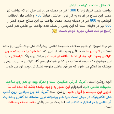
یک مثال ساده و کهنه در ارتش:
نواخت علمی تیربار ژ-3 تا
1300
تیر در دقیقه می باشد حال آن که نواخت تیر
عملی این سلاح در آماده به کار ترین حالتش نهایتاً
750
و شاید برای لحظات
کوتاهی به
800
تیر در دقیقه برسد. عمدتا نواخت تیر این سلاح حدود کمتر از
600
تیر در دقیقه است که این یعنی از نصف عدد نواخت تیر علمی هم کمتر.
(
منبع نواخت عملی تجربه خودم هست
)
هر چند امروزه در علوم مختلف خصوصا نظامی پیشرفت های چشمگیری رخ داده
است، و
تلرانس ها
به حداقل رسیده اند اما این که
ادعا شود یک سیستم بدون
تلرانس وجود دارد چندان ادعا عاقلانه ای نیست
و بیشتر بو و رنگ
تبلیغاتی
دارد.
این موضوع یک سویه نیست و در کشور خودمان هم گاه تلرانس هایی بر برخی
موشک ها اعلام می شود که هر فرد عاقلی متوجه تبلیغاتی بودن آن می شود.
آنچه روشن است،
آمریکا کارش جنگیدن است و تمرکز وِیژه ای هم روی ساخت
تجهیزات نظامی دارد
. امیدوارم
این تصور به وجود نیامده باشد که بنده اساساً
کارایی این سیستم را قبول ندارم
، روشن است
آمریکا که جزو بنیادین ترین قطب
های الکترونیک در جهان است باید هم پیشرفته ترین سامانه ها کنترل و هدایت
گر نظامی را در اختیار داشته باشد
اما بحث بر سر یافتن
نقاط ضعف و خطاها
است.