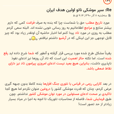
Re: سپر موشکی ناتو اولین هدف ایران
پ
سه‌شنبه ۸ آذر ۱۳۹۰, ۹:۱۴ ق.ظ
س
ت
مورد
تاریخ مطلب
حق با شماست چرا که بنده به صرف
فراغت
کمی که دارم
بیشتر منابع و
مراجع
اطلاعاتیم به روز رسانی خوبی نشده اند. البته سعی کردم
مطلب به روزی در مورد
تاد
پیدا کنم اما اخبار حاشیه آن اونقدر زیاد بود که چیز
قابل توجهی جز این لینکی که در
آرشیو
داشتم نیافتم.
یقیناً مشکل طرح شده مورد بررسی قرار گرفته و آنطور که
شما
شرح داده اید
رفع
شده
است. اما نکته
حائز اهمیت
این است که تاد آن روزها نیز ادعای نفوذ
ناپذیری داشت،
بنابراین هیچ بعید نیست ادعای امروزی پیرامون تاد نیز دارای
نقاط ضعفی باشد.
در بعد
کارایی رزمی در قیاس با تئوری جنگ افزارها
بنده کاملا بدون جبهه گیری
عرض کردم، چنان که قدرت موشکی کشور را
دروغین
عنوان نکردم اما هیچ کجا
تاکیدی
بر
صحت ادعای مسئولین در مورد توان موشکی کشور
نداشتم. چون
طبق
فرمایش شما
، فاصله از محاسبات تئوریک تا انچه به اجرا در میاد بسیار
زیادتر از حد تصور است!