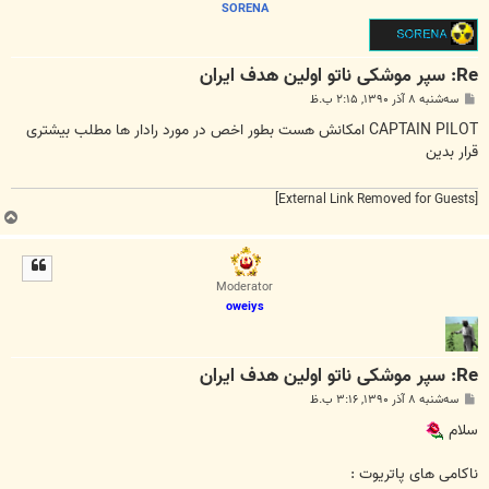
SORENA
Re: سپر موشکی ناتو اولین هدف ایران
پ
سه‌شنبه ۸ آذر ۱۳۹۰, ۲:۱۵ ب.ظ
س
ت
CAPTAIN PILOT امکانش هست بطور اخص در مورد رادار ها مطلب بیشتری
قرار بدین
[External Link Removed for Guests]
ب
ا
ل
ا
Moderator
oweiys
Re: سپر موشکی ناتو اولین هدف ایران
پ
سه‌شنبه ۸ آذر ۱۳۹۰, ۳:۱۶ ب.ظ
س
ت
سلام
ناکامی های پاتریوت :