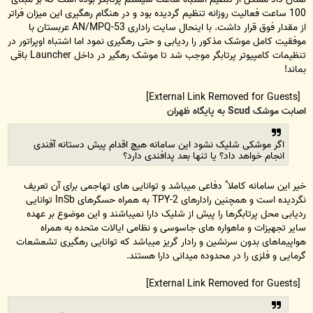
100 ساعت فعالیت روزانه تنظیم گردیده بود و در هنگام رهگیری این میزان فراتر
از مقدار فوق قرار داشت. با اینحال سایت راداری AN/MPQ-53 عربستان با
موفقیت کامل موشک مذکور را ردیابی و حتی رهگیری نمود اما اشتباه اوپراتور در
تنظیمات کامپیوتر پرتابگر موجب شد تا موشک رهگیر در داخل Launcher باقی
بماند!
[External Link Removed for Guests]
اصابت موشک Scud به پایگاه ظهران
اگر موشکی شلیک نشود این سامانه هیچ اقدام پیش دستانه آفندی
انجام خواهد داد؟ یا تنها بعد پدافندی دارد؟
خیر این سامانه کاملا" دفاعی میباشد و توانایی های تهاجمی برای آن تعریف
نگردیده است و همچنین رادارهای TPY-2 به همراه حسگرهای InSb توانایی
ردیابی محل پرتابگرها را پیش از شلیک دارا نمیباشند و این موضوع بر عهده
سایر تجهیزات و ماهواره های جاسوسی و نظامی ایالات متحده به همراه
هواپیماهای بدون سرنشین و رادار گریز میباشد که توانایی رهگیری تشعشعات
گرمایی و فلزی را در محدوده میدانی دارا هستند.
[External Link Removed for Guests]