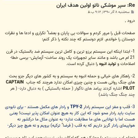
Re: سپر موشکی ناتو اولین هدف ایران
پ
سه‌شنبه ۸ آذر ۱۳۹۰, ۹:۱۲ ب.ظ
س
ت
درود ,
صفحات قبل را مرور کردم و سوالات بی پایان و بعضا" تکراری و ادعا ها و نظرات
دوستان را خواندم. لازم دونستم که چند نکته را ذکر کنم:
1- ابتدا اینکه این سیستم برزو ترین و کامل ترین سیستم ضد بالستیک در قرن
21 ام می باشد و مانند سایر تجهیزات یک روند ساخت- آزمایش- برسی خطا-
اصلاحات و
تولید انبوه
را دنبال کرده است.
2- راهکار های خیالی و حمله انبوه به سیستم و به کشور های دیگر جزو بحث
های جنگ روانی هست و چنین چیزی امکان ندارد هرچند که جناب
CAPTAIN
PILOT
اشاره کردند پیامد های ناگوار ( حمله بالستیکی ) به دنبال دارد- ( هر
چند جنگ جنگ باشد)
3- قلب و مغز این سیستم رادار
TPY-2
و رادار های مکمل هستند - برای نابودی
سایت باید رادار محو شود که این کار به هیچ عنوان امکان پذیر نیست!
یعنی
هست
اما با توانایی های ما مطابقت ندارد- به عنوان مثال ما درکشور نه
هواپیمای رادار گریز داریم که به قلب ( فرضا" ترکیه) برویم و نه هیچ چیز دیگر-
انهدام این سیستم با موشک هم که امکان پذیر نیست چون این تاد و سیستم