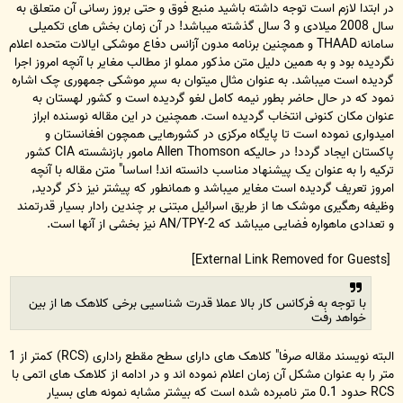
در ابتدا لازم است توجه داشته باشید منبع فوق و حتی بروز رسانی آن متعلق به
سال 2008 میلادی و 3 سال گذشته میباشد! در آن زمان بخش های تکمیلی
سامانه THAAD و همچنین برنامه مدون آزانس دفاع موشکی ایالات متحده اعلام
نگردیده بود و به همین دلیل متن مذکور مملو از مطالب مغایر با آنچه امروز اجرا
گردیده است میباشد. به عنوان مثال میتوان به سپر موشکی جمهوری چک اشاره
نمود که در حال حاضر بطور نیمه کامل لغو گردیده است و کشور لهستان به
عنوان مکان کنونی انتخاب گردیده است. همچنین در این مقاله نوسنده ابراز
امیدواری نموده است تا پایگاه مرکزی در کشورهایی همچون افغانستان و
پاکستان ایجاد گردد! در حالیکه Allen Thomson مامور بازنشسته CIA کشور
ترکیه را به عنوان یک پیشنهاد مناسب دانسته اند! اساسا" متن مقاله با آنچه
امروز تعریف گردیده است مغایر میباشد و همانطور که پیشتر نیز ذکر گردید,
وظیفه رهگیری موشک ها از طریق اسرائیل مبتنی بر چندین رادار بسیار قدرتمند
و تعدادی ماهواره فضایی میباشد که AN/TPY-2 نیز بخشی از آنها است.
[External Link Removed for Guests]
با توجه به فرکانس کار بالا عملا قدرت شناسیی برخی کلاهک ها از بین
خواهد رفت
البته نویسند مقاله صرفا" کلاهک های دارای سطح مقطع راداری (RCS) کمتر از 1
متر را به عنوان مشکل آن زمان اعلام نموده اند و در ادامه از کلاهک های اتمی با
RCS حدود 0.1 متر نامبرده شده است که بیشتر مشابه نمونه های بسیار