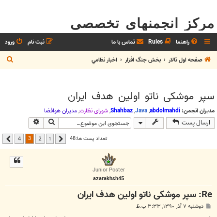
مرکز انجمنهای تخصصی
راهنما
Rules
تماس با ما
ثبت نام
ورود
ج
صفحه اول تالار
بخش جنگ افزار
اخبار نظامي
س
ت
سپر موشکی ناتو اولین هدف ایران
ج
و
مدیران انجمن:
abdolmahdi
,
Java
,
Shahbaz
,
شوراي نظارت
,
مديران هوافضا
جستجو
جستجوی پیشر
ارسال پست
3
تعداد پست ها:48
4
2
1
قبلی
بعدی
Junior Poster
azarakhsh45
Re: سپر موشکی ناتو اولین هدف ایران
پ
دوشنبه ۷ آذر ۱۳۹۰, ۳:۳۳ ب.ظ
س