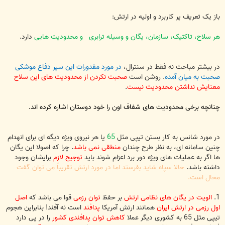
باز یک تعریف پر کاربرد و اولیه در ارتش:
هر سلاح، تاکتیک، سازمان، یگان و وسیله ترابری و محدودیت هایی
دارد.
در بیشتر مباحث نه فقط در سنترال،
در مورد مقدورات این سپر دفاع موشکی
صحبت به میان آمده
. روشن است
صحبت نکردن از محدودیت های این سلاح
معنایش نداشتن محدودیت نیست
.
چنانچه برخی محدودیت های شفاف اون را خود دوستان اشاره کرده اند.
در مورد شانس به کار بستن تیپی مثل
65
یا هر نیروی ویژه دیگه ای برای انهدام
چنین سامانه ای، به نظر طرح چندان
منطقی نمی باشد
. چرا که اصولا این یگان
ها اگر به عملیات های ویژه دور برد اعزام شوند باید
توجیح لازم
برایشان وجود
داشته باشد.
حالا سپاه شاید بفرستد اما در مورد ارتش تقریباً می توان گفت
محال است.
1.
الویت در یگان های نظامی ارتش
بر حفظ
توان رزمی
قوا می باشد که
اصل
اول رزمی در ارتش ایران
همانند ارتش آمریکا
پدافند
است نه آفند! بنابراین هجوم
تیپی مثل 65 به کشوری دیگر عملا
کاهش توان پدافندی کشور
را در پی دارد