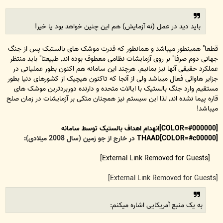
باید دید در عمل (نه آزمایش) هم این چنین خواهد بود یا خیر!
قطعا" همینطور میباشد و همانطور که قدرت موشک های بالستیک پس از جنگ
جهانی دوم صرفا" بر روی آزمایشات نظامی معطوف بوده اند, طبیعتا" باید منتظر
عملکرد حقیقی آنها نیز بمانیم. هرچند این سامانه هم اکنون بطور عملیاتی در
جزایر هاوائی فعال میباشد ولی از آنجا که تاکنون هیچیک از کشورهای دنیا بطور
مستقیم وارد جنگ بالستیک با ایالات متحده و دارنده دوربردترین موشک های
قاره پیما نشده اند, لذا این سیستم نیز همچنان متکی بر آزمایشات در زمان صلح
میباشد!
[COLOR=#000000]انهدام اهداف بالستیک توسط سامانه
[COLOR=#c00000]THAAD
در خارج از جو زمین (سال 2008 میلادی):
[External Link Removed for Guests]
[External Link Removed for Guests]
به یک منبع آمریکایی اشاره میکنم: