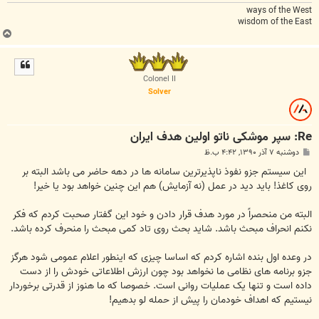
ways of the West
wisdom of the East
ب
ا
ل
ا
Colonel II
Solver
Re: سپر موشکی ناتو اولین هدف ایران
پ
دوشنبه ۷ آذر ۱۳۹۰, ۴:۴۲ ب.ظ
س
ت
این سیستم جزو نفوذ ناپذیرترین سامانه ها در دهه حاضر می باشد البته بر
روی کاغذ! باید دید در عمل (نه آزمایش) هم این چنین خواهد بود یا خیر!
البته من منحصراً در مورد هدف قرار دادن و خود این گفتار صحبت کردم که فکر
نکنم انحراف مبحث باشد. شاید بحث روی تاد کمی مبحث را منحرف کرده باشد.
در وعده اول بنده اشاره کردم که اساسا چیزی که اینطور اعلام عمومی شود هرگز
جزو برنامه های نظامی ما نخواهد بود چون ارزش اطلاعاتی خودش را از دست
داده است و تنها یک عملیات روانی است. خصوصا که ما هنوز از قدرتی برخوردار
نیستیم که اهداف خودمان را پیش از حمله لو بدهیم!