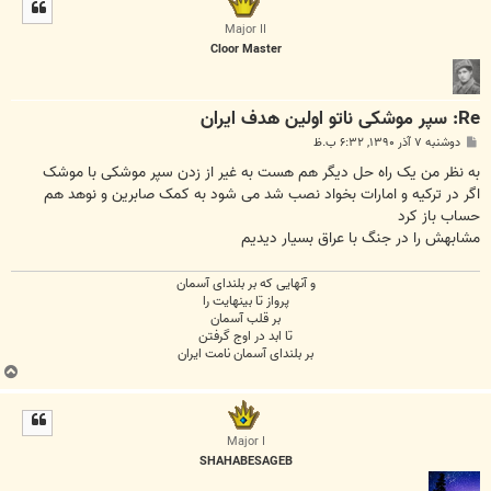
ل
ا
Major II
Cloor Master
Re: سپر موشکی ناتو اولین هدف ایران
پ
دوشنبه ۷ آذر ۱۳۹۰, ۶:۳۲ ب.ظ
س
ت
به نظر من یک راه حل دیگر هم هست به غیر از زدن سپر موشکی با موشک
اگر در ترکیه و امارات بخواد نصب شد می شود به کمک صابرین و نوهد هم
حساب باز کرد
مشابهش را در جنگ با عراق بسیار دیدیم
و آنهایی که بر بلندای آسمان
پرواز تا بینهایت را
بر قلب آسمان
تا ابد در اوج گرفتن
بر بلندای آسمان نامت ایران
ب
ا
ل
ا
Major I
SHAHABESAGEB