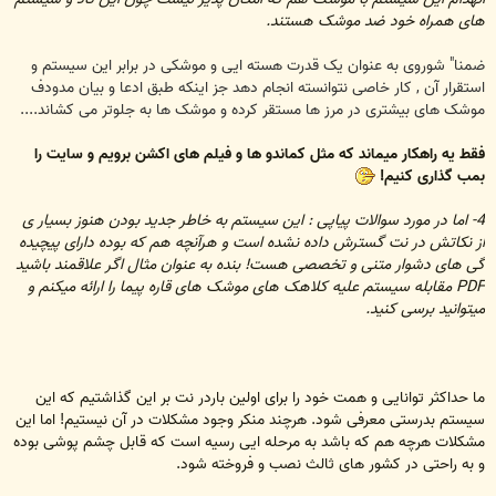
های همراه خود ضد موشک هستند.
ضمنا" شوروی به عنوان یک قدرت هسته ایی و موشکی در برابر این سیستم و
استقرار آن , کار خاصی نتوانسته انجام دهد جز اینکه طبق ادعا و بیان مدودف
موشک های بیشتری در مرز ها مستقر کرده و موشک ها به جلوتر می کشاند....
فقط یه راهکار میماند که مثل کماندو ها و فیلم های اکشن برویم و سایت را
بمب گذاری کنیم!
4- اما در مورد سوالات پیاپی : این سیستم به خاطر جدید بودن هنوز بسیار ی
از نکاتش در نت گسترش داده نشده است و هرآنچه هم که بوده دارای پیچیده
گی های دشوار متنی و تخصصی هست! بنده به عنوان مثال اگر علاقمند باشید
PDF مقابله سیستم علیه کلاهک های موشک های قاره پیما را ارائه میکنم و
میتوانید برسی کنید.
ما حداکثر توانایی و همت خود را برای اولین باردر نت بر این گذاشتیم که این
سیستم بدرستی معرفی شود. هرچند منکر وجود مشکلات در آن نیستیم! اما این
مشکلات هرچه هم که باشد به مرحله ایی رسیه است که قابل چشم پوشی بوده
و به راحتی در کشور های ثالث نصب و فروخته شود.