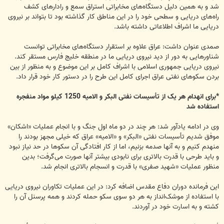
شد و به همین دلیل دستگاه‌‌های مخابراتی استراق سمع و رادارهای کشف
راه‌های دریایی و سطحی خود را در این مناطق کار گذاشته بود تا بتواند بر نیروی
دریایی ما اشراف اطلاعاتی داشته باشد.
صمدی عنوان داشت: عراق علاوه بر استقرار دستگاه‌های مخابراتی توانست
شناورهایی به دور از دید نیروی دریایی ما در منطقه خلیج فارس مستقر کند.
نیروی دریایی جمهوری اسلامی با اشراف کامل بر این موضوع و به منظور از بین‌
بردن سکوهای نفتی عراق اجرای کامل این طرح را در دستور کار خود قرار داد.
*برای انهدام هر یک از تأسیسات نفتی البکر و الامیه 1250 کیلو مواد منفجره
استفاده شد
وی در ادامه یادآور شد: هر چند در دو ماه اول جنگ و با انجام عملیات «اشکان»
موفق شدیم تأسیسات نفتی «البکر» و «الامیه» عراق که خیلی مجهز بودند را
منهدم کنیم و به آنها صدمه بزنیم، اما از کار افتادگی آن سکوها در حد نیاز نبود
و باید طرحی با قدرت بالاتری برای نابودی بیشتر آنها صورت می‌گرفت؛ بدین
منظور عملیات «شهید صفری» با قدرت و انسجام بالاتری انجام شد.
این فرمانده دوران دفاع مقدس اضافه کرد: در این عملیات تکاوران نیروی دریایی
با استفاده از موشک‌انداز به هر دو سوی سکو حمله کردند و همه پرسنل آن را
کشته و به اسارت خود در آوردند.