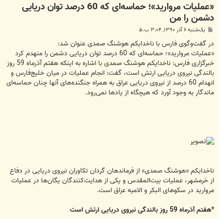
«عملیات مروارید»؛ حماسه‌ای که 60 درصد توان دریایی
دشمن را من
پ
یک‌شنبه ۶ آذر ۱۳۹۰, ۳:۰۴ ب.ظ
س
ت
در گفت‌وگوی فارس با ناخدایکم هوشنگ صمدی عنوان شد:
«عملیات مروارید»؛ حماسه‌ای که 60 درصد توان دریایی دشمن را منهدم کرد
خبرگزاری فارس: ناخدایکم هوشنگ صمدی با اشاره به اینکه هفتم آذرماه 59 روز
بالندگی نیروی دریایی ارتش است، گفت: انجام عملیات در میان خلیج‌فارس و
انهدام 60 درصد از نیروی دریایی عراق به همراه جنگنده‌های آنها چنان حماسه‌ای
ماندگار به وجود آورد که هیچگاه از یادها نمی‌رود.
ناخدایکم «هوشنگ صمدی» از فرماندهان گردان تکاوران نیروی دریایی در دفاع
از خرمشهر، عملیات بیت‌المقدس و یکی از هدایت‌کنندگان یگان‌ها در عملیات
مروارید در سکوهای البکر و الامیه عراق است.
*هفتم آذرماه 59 روز بالندگی نیروی دریایی ارتش است