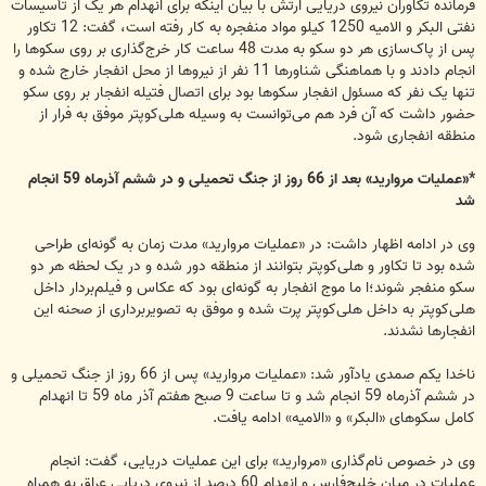
فرمانده تکاوران نیروی دریایی ارتش با بیان اینکه برای انهدام هر یک از تأسیسات
نفتی البکر و الامیه 1250 کیلو مواد منفجره به کار رفته است، گفت: 12 تکاور
پس از پاک‌سازی هر دو سکو به مدت 48 ساعت کار خرج‌گذاری بر روی سکوها را
انجام دادند و با هماهنگی شناورها 11 نفر از نیروها از محل انفجار خارج شده و
تنها یک نفر که مسئول انفجار سکوها بود برای اتصال فتیله انفجار بر روی سکو
حضور داشت که آن فرد هم می‌توانست به وسیله هلی‌کوپتر موفق به فرار از
منطقه انفجاری شود.
*«عملیات مروارید» بعد از 66 روز از جنگ تحمیلی و در ششم آذرماه 59 انجام
شد
وی در ادامه اظهار داشت: در «عملیات مروارید» مدت زمان به گونه‌ای طراحی
شده بود تا تکاور و هلی‌کوپتر بتوانند از منطقه دور شده و در یک لحظه هر دو
سکو منفجر شوند؛ا ما موج انفجار به گونه‌ای بود که عکاس و فیلم‌بردار داخل
هلی‌کوپتر به داخل هلی‌کوپتر پرت شده و موفق به تصویربرداری از صحنه این
انفجارها نشدند.
ناخدا یکم صمدی یادآور شد: «عملیات مروارید» پس از 66 روز از جنگ تحمیلی و
در ششم آذرماه 59 انجام شد و تا ساعت 9 صبح هفتم آذر ماه 59 تا انهدام
کامل سکوهای «البکر» و «الامیه» ادامه یافت.
وی در خصوص نام‌گذاری «مروارید» برای این عملیات دریایی، گفت: انجام
عملیات در میان خلیج‌فارس و انهدام 60 درصد از نیروی دریایی عراق به همراه