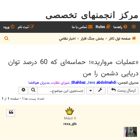
مرکز انجمنهای تخصصی
راهنما
Rules
تماس با ما
ثبت نام
ورود
ج
صفحه اول تالار
بخش جنگ افزار
اخبار نظامي
س
ت
«عملیات مروارید»؛ حماسه‌ای که 60 درصد توان
ج
دریایی دشمن را من
و
مدیران انجمن:
abdolmahdi
,
Java
,
Shahbaz
,
شوراي نظارت
,
مديران هوافضا
جستجو
جستجوی پیش
ارسال پست
تعداد پست ها:1 • صفحه
1
از
1
Major II
reza_glb