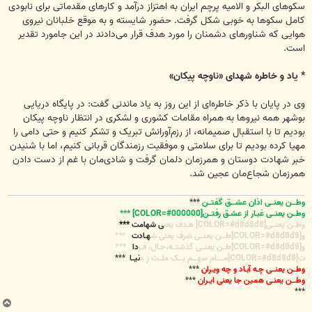
سکوهای البکر و الامیه پرچم ایران به اهتزاز درآمد و کارهای مقدماتی برای نابودی
کامل سکوها به خوبی شکل گرفت. حضور شایسته و به موقع خلبانان نیروی
هوایی که شناورهای دشمنان را مورد هدف قرار می‌دادند در این جامورد تقدیر
است.
* یاد و خاطره شهدای «ناوچه پیکان»
وی در پایان با ذکر خاطره‌ای از این روز به یاد ماندنی گفت: در پایگاه دریایی
بوشهر همه نیروها به همراه مقامات کشوری و لشکری در انتظار ناوچه پیکان
بودیم تا با استقبال صمیمانه، از رزم‌آورانش تبریک و تشکر کنیم و حتی دامی را
مهیا کرده‌ بودیم تا برای سلامتی و موفقیت رزمندگان قربانی کنیم، اما با شنیدن
خبر شهادت دوستان و همرزمان دلمان گرفت و شادی‌مان با غم از دست دادن
همرزمان شجاع‌مان عجین شد.
وطـــن یعنــی اذان عشـــق گفتــن
***
وطــن یعنــی غبـار از عشـق رفتــن[COLOR=#000000] ***
وطــن یعنــی[COLOR=#d8d8d8] هـدف یعن
ی شهامت
***
و[COLOR=#d8d8d8]طـــن یعنــی شرف یعنی ش
هـادت
***
و[COLOR=#d8d8d8]طــن یعنــی گذشتــه،حـال، فـر
دا
***
ت[COLOR=#d8d8d8]مـــــام سهـــم یـــک ملــت ز د
نیــا
***
وطــن یعنــی چـه آبـاد و چه ویـران
***
وطـــن یعنـی همین جا یعنی ایـران
***
***
ب