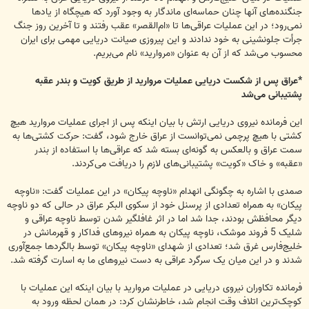
جنگنده‌های آنها چنان حماسه‌ای ماندگار به وجود آورد که هیچگاه از یادها
نمی‌رود؛ در این عملیات عراقی‌ها تا «ام‌القصر» عقب رفتند و تا آخرین روز جنگ
جرأت جلونشینی به خود ندادند و این پیروزی صیانت دریایی مهمی برای ایران
محسوب می‌شد که از آن به عنوان «مروارید» نام می‌بریم.
*عراق پس از شکست دریایی عملیات مروارید از طریق کویت و بندر عقبه
پشتیبانی می‌شد
این فرمانده نیروی دریایی ارتش با بیان اینکه پس از اجرای عملیات مروارید هیچ
کشتی با هیچ پرچمی نمی‌توانست از عراق خارج شود، گفت: حرکت کشتی‌ها به
سمت عراق و بالعکس به گونه‌ای بسته شد که عراقی‌ها با استفاده از بندر
«عقبه» و خاک «کویت» پشتیبانی‌های لازم را دریافت می‌کردند.
صمدی با اشاره به چگونگی انهدام «ناوچه پیکان» در این عملیات گفت: «ناوچه
پیکان» به همراه تعدادی از پرسنل خود از سکوی البکر عراق در حالی که دو ناوچه
دیگر محافظش بودند، جدا شد اما در اثر غافلگیر شدن توسط ناوچه عراقی و
شلیک 5 فروند موشک، ناوچه پیکان به همراه نیروهای فداکار و قهرمانش در
خلیج‌فارس غرق شد؛ تعدادی از شهدای «ناوچه پیکان» توسط بالگردها جمع‌آوری
شدند و در این میان یک سرگرد عراقی به دست نیروهای ما به اسارت گرفته شد.
فرمانده تکاوران نیروی دریایی در عملیات مروارید با بیان اینکه این عملیات با
کوچک‌ترین اتلاف وقت انجام شد، خاطرنشان کرد: در همان لحظه ورود به