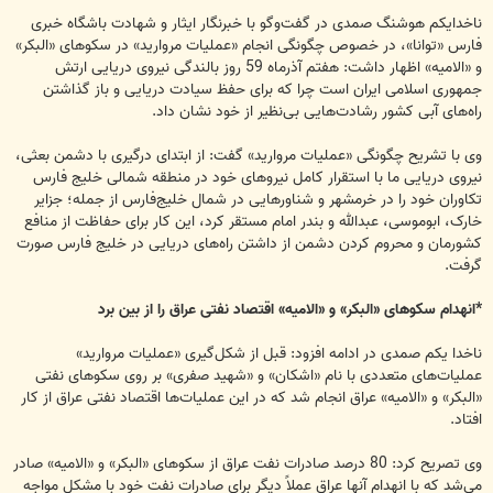
ناخدایکم هوشنگ صمدی در گفت‌وگو با خبرنگار ایثار و شهادت باشگاه خبری
فارس «توانا»، در خصوص چگونگی انجام «عملیات مروارید» در سکوهای «البکر»
و «الامیه» اظهار داشت: هفتم آذرماه 59 روز بالندگی نیروی دریایی ارتش
جمهوری اسلامی ایران است چرا که برای حفظ سیادت دریایی و باز گذاشتن
راه‌های آبی کشور رشادت‌هایی بی‌نظیر از خود نشان داد.
وی با تشریح چگونگی «عملیات مروارید» گفت: از ابتدای درگیری با دشمن بعثی،
نیروی دریایی ما با استقرار کامل نیروهای خود در منطقه شمالی خلیج فارس
تکاوران خود را در خرمشهر و شناورهایی در شمال خلیج‌فارس از جمله؛ جزایر
خارک، ابوموسی، عبدالله و بندر امام مستقر کرد، این کار برای حفاظت از منافع
کشورمان و محروم کردن دشمن از داشتن راه‌های دریایی در خلیج فارس صورت
گرفت.
*انهدام سکوهای «البکر» و «الامیه» اقتصاد نفتی عراق را از بین برد
ناخدا یکم صمدی در ادامه افزود: قبل از شکل‌گیری «عملیات مروارید»
عملیات‌های متعددی با نام «اشکان» و «شهید صفری» بر روی سکوهای نفتی
«البکر» و «الامیه» عراق انجام شد که در این عملیات‌ها اقتصاد نفتی عراق از کار
افتاد.
وی تصریح کرد: 80 درصد صادرات نفت عراق از سکوهای «البکر» و «الامیه» صادر
می‌شد که با انهدام آنها عراق عملاً دیگر برای صادرات نفت خود با مشکل مواجه