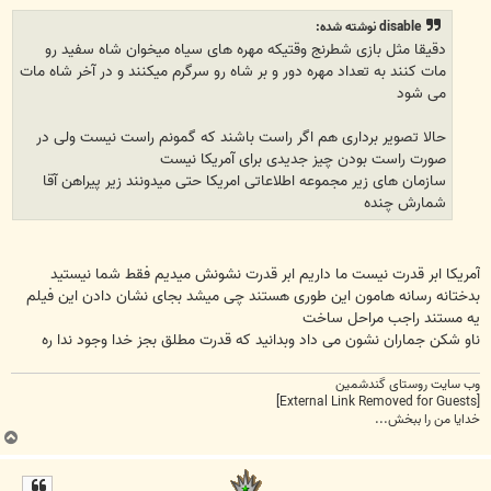
ت
disable نوشته شده:
دقیقا مثل بازی شطرنج وقتیکه مهره های سیاه میخوان شاه سفید رو
مات کنند به تعداد مهره دور و بر شاه رو سرگرم میکنند و در آخر شاه مات
می شود
حالا تصویر برداری هم اگر راست باشند که گمونم راست نیست ولی در
صورت راست بودن چیز جدیدی برای آمریکا نیست
سازمان های زیر مجموعه اطلاعاتی امریکا حتی میدونند زیر پیراهن آقا
شمارش چنده
آمریکا ابر قدرت نیست ما داریم ابر قدرت نشونش میدیم فقط شما نیستید
بدختانه رسانه هامون این طوری هستند چی میشد بجای نشان دادن این فیلم
یه مستند راجب مراحل ساخت
ناو شکن جماران نشون می داد وبدانید که قدرت مطلق بجز خدا وجود ندا ره
وب سایت روستای گندشمین
[External Link Removed for Guests]
خدایا من را ببخش...
ب
ا
ل