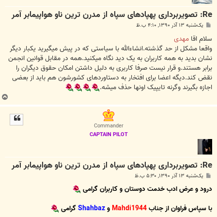
Re: تصویربرداری پهپادهای سپاه از مدرن ترین ناو هواپیمابر آمر
پ
یک‌شنبه ۱۳ آذر ۱۳۹۰, ۴:۱۰ ب.ظ
س
ت
سلام اقا
مهدی
واقعا مشکل از حد گذشته.انشاءالله با سیاستی که در پیش میگیرید یکبار دیگر
نشان بدید به همه کاربران به یک دید نگاه میکنید.همه در مقابل قوانین انجمن
برابر هستند.و قرار نیست صرفا کاربری به دلیل داشتن امکان حقوق دیگران را
نقض کند.دیگه اعضا برای افتخار به دستاوردهای کشورشون هم باید از بعضی
اجازه بگیرند وگرنه تایپیک اونها حذف میشه.
ب
ا
ل
ا
Commander
CAPTAIN PILOT
Re: تصویربرداری پهپادهای سپاه از مدرن ترین ناو هواپیمابر آمر
پ
یک‌شنبه ۱۳ آذر ۱۳۹۰, ۵:۳۰ ب.ظ
س
ت
درود و عرض ادب خدمت دوستان و کاربران گرامی
با سپاس فراوان از جناب
Mahdi1944
و
Shahbaz
گرامی