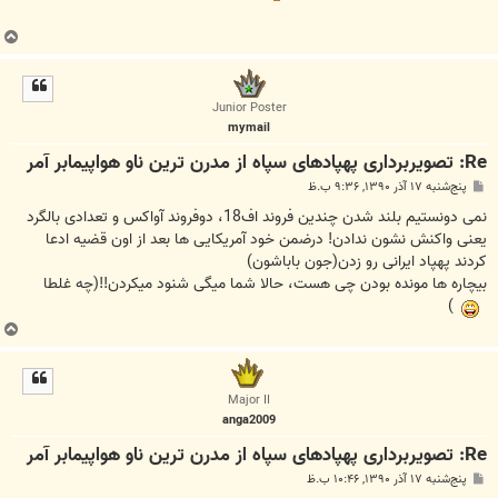
ب
ا
ل
ا
Junior Poster
mymail
Re: تصویربرداری پهپادهای سپاه از مدرن ترین ناو هواپیمابر آمر
پ
پنج‌شنبه ۱۷ آذر ۱۳۹۰, ۹:۳۶ ب.ظ
س
ت
نمی دونستیم بلند شدن چندین فروند اف18، دوفروند آواکس و تعدادی بالگرد
یعنی واکنش نشون ندادن! درضمن خود آمریکایی ها بعد از اون قضیه ادعا
کردند پهپاد ایرانی رو زدن(جون باباشون)
بیچاره ها مونده بودن چی هست، حالا شما میگی شنود میکردن!!(چه غلطا
)
ب
ا
ل
ا
Major II
anga2009
Re: تصویربرداری پهپادهای سپاه از مدرن ترین ناو هواپیمابر آمر
پ
پنج‌شنبه ۱۷ آذر ۱۳۹۰, ۱۰:۴۶ ب.ظ
س