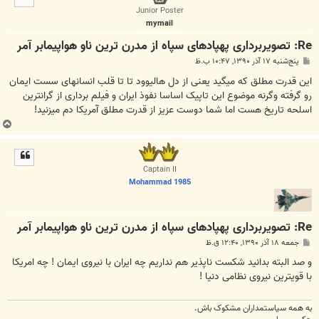
ا
Junior Poster
mymail
Re: تصویربرداری پهپادهای سپاه از مدرن ترین ناو هواپیمابر آمر
پ
پنج‌شنبه ۱۷ آذر ۱۳۹۰, ۱۰:۴۷ ب.ظ
س
ت
این قدرت مطلق که میگید یعنی از دل هالیوود تا تا قلب انسانهای سست ایمان
رو گرفته وگرنه موضوع این تاپیک اساسا نفوذ ایران و فیلم برداری از گرانترین
اسلحه تاریخ هست اما شما دوست عزیز از قدرت مطلق آمریکا دم میزنید!
ب
ا
ل
ا
Captain II
Mohammad 1985
Re: تصویربرداری پهپادهای سپاه از مدرن ترین ناو هواپیمابر آمر
پ
جمعه ۱۸ آذر ۱۳۹۰, ۱۲:۴۰ ق.ظ
س
ت
و صد البته بدانید شکست ناپذیر هم نداریم چه ایران با نیروی ایمان ! چه امریکا
با قویترین نیروی نظامی دنیا !
به همه سياستمداران مشکوک باش.