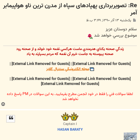
Re: تصویربرداری پهپادهای سپاه از مدرن ترین ناو هواپیمابر
آمر
پ
یک‌شنبه ۱۳ آذر ۱۳۹۰, ۳:۴۹ ب.ظ
س
ت
سلام دوستان عزيز
موضوع بررسي خواهد شد
زندگي صحنه يکتاي هنرمندي ماست هرکسي نغمه خود خواند و از صحنه رود
صحنه پيوسته به جاست خرم آن نغمه که مردم بسپارند به ياد
|
[External Link Removed for Guests]
|
[External Link Removed for Guests]
مجله الکترونيکي سنترال کلابز
|
[External Link Removed for Guests]
|
[External Link Removed for Guests]
[External Link Removed for Guests]
لطفا سوالات فني را فقط در خود انجمن مطرح بفرماييد، به اين سوالات در PM پاسخ داده
نخواهد شد
ب
ا
ل
ا
Captain I
HASAN BARATY