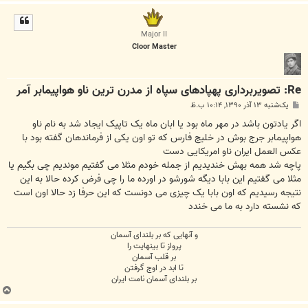
ا
ل
ا
Major II
Cloor Master
Re: تصویربرداری پهپادهای سپاه از مدرن ترین ناو هواپیمابر آمر
پ
یک‌شنبه ۱۳ آذر ۱۳۹۰, ۱۰:۱۴ ب.ظ
س
ت
اگر یادتون باشد در مهر ماه بود یا ابان ماه یک تاپیک ایجاد شد به نام ناو
هواپیمابر جرج بوش در خلیج فارس که تو اون یکی از فرماندهان گفته بود با
عکس العمل ایران ناو امریکایی دست
پاچه شد همه بهش خندیدیم از جمله خودم مثلا می گفتیم موندیم چی بگیم یا
مثلا می گفتیم این بابا دیگه شورشو در اورده ما را چی فرض کرده حالا به این
نتیجه رسیدیم که اون بابا یک چیزی می دونست که این حرفا زد حالا اون است
که نشسته دارد به ما می خندد
و آنهایی که بر بلندای آسمان
پرواز تا بینهایت را
بر قلب آسمان
تا ابد در اوج گرفتن
بر بلندای آسمان نامت ایران
ب
ا