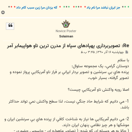
* *
*
جز ايران نباشد مرا نام ياد
* *
*
*
*
*
*
*
*
که يزدان مرا زين سبب کام داد
* *
*
ب
ا
ل
ا
Novice Poster
Solaiman
Re: تصویربرداری پهپادهای سپاه از مدرن ترین ناو هواپیمابر آمر
پ
چهارشنبه ۱۶ آذر ۱۳۹۰, ۳:۴۵ ب.ظ
س
ت
با سلام
دوستان گرامي، يک مجموعه سئوال:
پرنده هاي بي سرنشين و تصوير بردار ايراني بر فراز ناو آمريکايي پرواز نموده و
تصوير گرفته، بسيار خوب،
اصلا رويه واکنش ناو آمريکايي چيست؟
1- مي دانيم که شرايط حاد جنگي نيست، لذا سطح واکنش نمي تواند حداکثر
باشد.
2- مي دانيم آمريکايي ها نياز به شناخت کافي از پرنده هاي بي سرنشين ايران و
موشکها و هر چيز نظامي پنهان ايران دارند.
( حالا به هر وسيله اي که شده: ( تصاوير ماهواره اي - جاسوس حضوري -