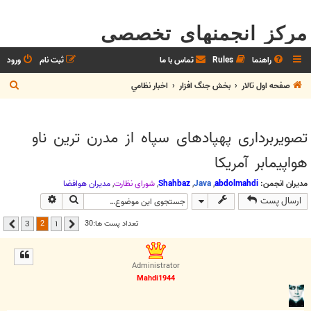
مرکز انجمنهای تخصصی
راهنما
Rules
تماس با ما
ثبت نام
ورود
ج
صفحه اول تالار
بخش جنگ افزار
اخبار نظامي
س
ت
تصویربرداری پهپادهای سپاه از مدرن ترین ناو
ج
هواپیمابر آمریکا
و
مدیران انجمن:
abdolmahdi
,
Java
,
Shahbaz
,
شوراي نظارت
,
مديران هوافضا
جستجو
جستجوی پیشر
ارسال پست
2
تعداد پست ها:30
3
1
قبلی
بعدی
Administrator
Mahdi1944