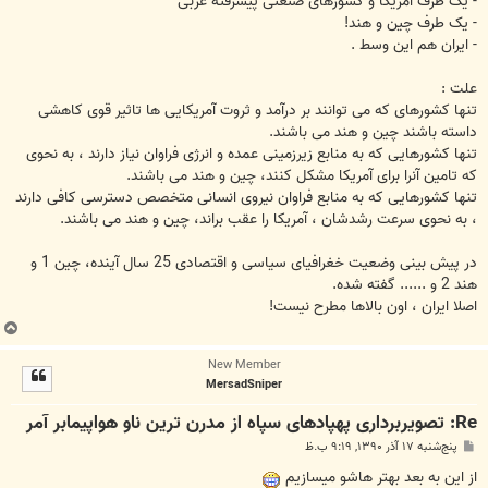
- یک طرف آمریکا و کشورهای صتعتی پیشرفته غربی
- یک طرف چین و هند!
- ایران هم این وسط .
علت :
تنها کشورهای که می توانند بر درآمد و ثروت آمریکایی ها تاثیر قوی کاهشی
داسته باشند چین و هند می باشند.
تنها کشورهایی که به منابع زیرزمینی عمده و انرژی فراوان نیاز دارند ، به نحوی
که تامین آنرا برای آمریکا مشکل کنند، چین و هند می باشند.
تنها کشورهایی که به منابع فراوان نیروی انسانی متخصص دسترسی کافی دارند
، به نحوی سرعت رشدشان ، آمریکا را عقب براند، چین و هند می باشند.
در پیش بینی وضعیت خغرافیای سیاسی و اقتصادی 25 سال آینده، چین 1 و
هند 2 و ...... گفته شده.
اصلا ایران ، اون بالاها مطرح نیست!
ب
ا
New Member
ل
MersadSniper
ا
Re: تصویربرداری پهپادهای سپاه از مدرن ترین ناو هواپیمابر آمر
پ
پنج‌شنبه ۱۷ آذر ۱۳۹۰, ۹:۱۹ ب.ظ
س
ت
از این به بعد بهتر هاشو میسازیم