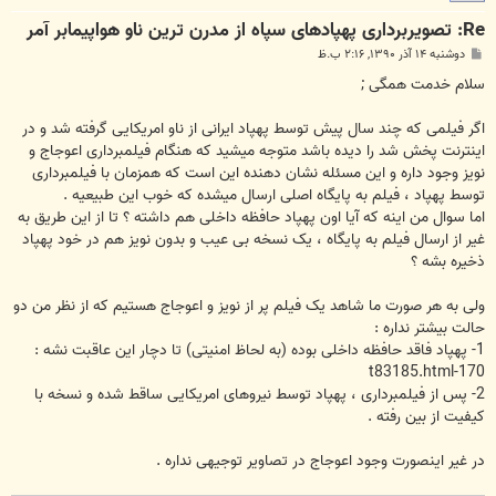
Re: تصویربرداری پهپادهای سپاه از مدرن ترین ناو هواپیمابر آمر
پ
دوشنبه ۱۴ آذر ۱۳۹۰, ۲:۱۶ ب.ظ
س
ت
سلام خدمت همگی ;
اگر فیلمی که چند سال پیش توسط پهپاد ایرانی از ناو امریکایی گرفته شد و در
اینترنت پخش شد را دیده باشد متوجه میشید که هنگام فیلمبرداری اعوجاج و
نویز وجود داره و این مسئله نشان دهنده این است که همزمان با فیلمبرداری
توسط پهپاد ، فیلم به پایگاه اصلی ارسال میشده که خوب این طبیعیه .
اما سوال من اینه که آیا اون پهپاد حافظه داخلی هم داشته ؟ تا از این طریق به
غیر از ارسال فیلم به پایگاه ، یک نسخه بی عیب و بدون نویز هم در خود پهپاد
ذخیره بشه ؟
ولی به هر صورت ما شاهد یک فیلم پر از نویز و اعوجاج هستیم که از نظر من دو
حالت بیشتر نداره :
1- پهپاد فاقد حافظه داخلی بوده (به لحاظ امنیتی) تا دچار این عاقبت نشه :
170-t83185.html
2- پس از فیلمبرداری ، پهپاد توسط نیروهای امریکایی ساقط شده و نسخه با
کیفیت از بین رفته .
در غیر اینصورت وجود اعوجاج در تصاویر توجیهی نداره .