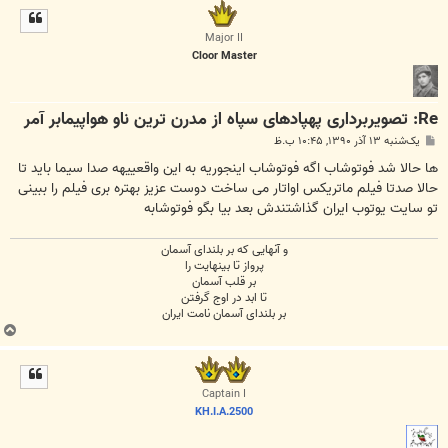
ل
ا
Major II
Cloor Master
Re: تصویربرداری پهپادهای سپاه از مدرن ترین ناو هواپیمابر آمر
پ
یک‌شنبه ۱۳ آذر ۱۳۹۰, ۱۰:۴۵ ب.ظ
س
ت
ها حالا شد فوتوشاب اگه فوتوشاب اینجوریه به این واقعییهه صدا سیما باید تا
حالا صدتا فیلم ماتریکس اواتار می ساخت دوست عزیز بهتره بری فیلم را ببینی
تو سایت یوتوب ایران گذاشتندش بعد بیا بگو فوتوشابه
و آنهایی که بر بلندای آسمان
پرواز تا بینهایت را
بر قلب آسمان
تا ابد در اوج گرفتن
بر بلندای آسمان نامت ایران
ب
ا
ل
ا
Captain I
KH.I.A.2500