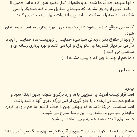
- آنها متوجه اهداف ما شده اند و ظاهرا از کنار قضيه عبور کرد ه اند! همين !!!
- مانند خيلي از وقايع مشابه، که نيروهاي متقابل سر و کله همديگر را نمي
شکنند، و قضيه را با سکوت رسانه اي و اقدامات پنهان مديريت مي کنند!
7- بعضی مواقع نیاز می شود تا از یک رخدادی ، بهره برداری سیاسی و رسانه ای
شود،
( اونها از حقوق بشر ، زندانی سیاسی، حمایت از تروریست ها، حمایت از ایجاد
ناآرامی در دیگر کشورها و.....تو بوق و کرنا می کنند و بهره برداری رسانه ای و
سیاسی می کنند.)
( ما هم از چند تا چیز کم و بیش مشابه !!! )
با سپاس
پ.ن:
اصلا قرار نیست آمریکا یا اسراییل با ما وارد درگیری شوند، بدون اینکه سود و
منافع محاسباتی ارزنده ، یا جلو گیری از ضرر بزرگ ، برای آنها داشته باشد.
اصلا سیاست آمریکا 5 ساله که پنهانی چین را هدف گرفته، ما هم برای پر کردن
نیازهای سیاسی و رسانه ای ، این وسط مطرح می شویم،
در سالهای آینده ، هند هم به چین اضافه می شود.
داستان ما مانند "کوبا در میان شوروی و آمریکا در سالهای جنگ سرد " می باشد.