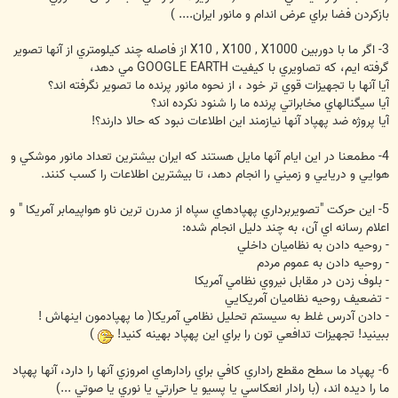
بازکردن فضا براي عرض اندام و مانور ايران.... )
3- اگر ما با دوربين X10 , X100 , X1000 از فاصله چند کيلومتري از آنها تصوير
گرفته ايم، که تصاويري با کيفيت GOOGLE EARTH مي دهد،
آيا آنها با تجهيزات قوي تر خود ، از نحوه مانور پرنده ما تصوير نگرفته اند؟
آيا سيگنالهاي مخابراتي پرنده ما را شنود نکرده اند؟
آيا پروژه ضد پهپاد آنها نيازمند اين اطلاعات نبود که حالا دارند؟!
4- مطمعنا در اين ايام آنها مايل هستند که ايران بيشترين تعداد مانور موشکي و
هوايي و دريايي و زميني را انجام دهد، تا بيشترين اطلاعات را کسب کنند.
5- اين حرکت "تصويربرداري پهپادهاي سپاه از مدرن ترين ناو هواپيمابر آمريکا " و
اعلام رسانه اي آن، به چند دليل انجام شده:
- روحيه دادن به نظاميان داخلي
- روحيه دادن به عموم مردم
- بلوف زدن در مقابل نيروي نظامي آمريکا
- تضعيف روحيه نظاميان آمريکايي
- دادن آدرس غلط به سيستم تحليل نظامي آمريکا( ما پهپادمون اينهاش !
ببينيد! تجهيزات تدافعي تون را براي اين پهپاد بهينه کنيد!
)
6- پهپاد ما سطح مقطع راداري کافي براي رادارهاي امروزي آنها را دارد، آنها پهپاد
ما را ديده اند، (با رادار انعکاسي يا پسيو يا حرارتي يا نوري يا صوتي ...)