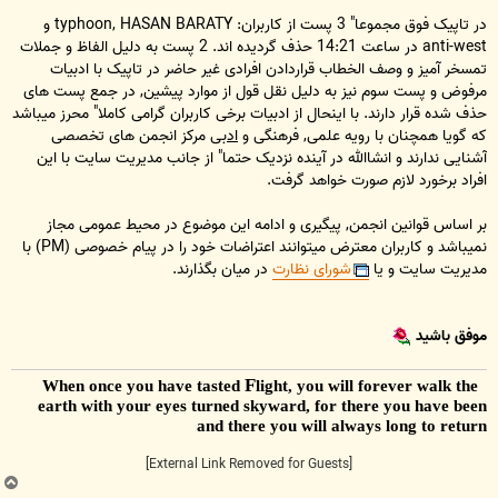
در تاپیک فوق مجموعا" 3 پست از کاربران: typhoon, HASAN BARATY و
anti-west در ساعت 14:21 حذف گردیده اند. 2 پست به دلیل الفاظ و جملات
تمسخر آمیز و وصف الخطاب قراردادن افرادی غیر حاضر در تاپیک با ادبیات
مرفوض و پست سوم نیز به دلیل نقل قول از موارد پیشین, در جمع پست های
حذف شده قرار دارند. با اینحال از ادبیات برخی کاربران گرامی کاملا" محرز میباشد
که گویا همچنان با رویه علمی, فرهنگی و
ادبی
مرکز انجمن های تخصصی
آشنایی ندارند و انشاالله در آینده نزدیک حتما" از جانب مدیریت سایت با این
افراد برخورد لازم صورت خواهد گرفت.
بر اساس قوانین انجمن, پیگیری و ادامه این موضوع در محیط عمومی مجاز
نمیباشد و کاربران معترض میتوانند اعتراضات خود را در پیام خصوصی (PM) با
مدیریت سایت و یا
شورای نظارت
در میان بگذارند.
موفق باشید
F
light, you will forever walk the
When once you have tasted
earth with your eyes turned skyward, for there you have been
and there you will always long to return
[External Link Removed for Guests]
ب